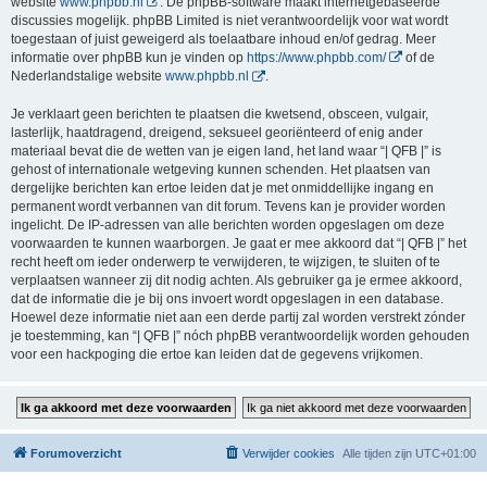
website
www.phpbb.nl
. De phpBB-software maakt internetgebaseerde
discussies mogelijk. phpBB Limited is niet verantwoordelijk voor wat wordt
toegestaan of juist geweigerd als toelaatbare inhoud en/of gedrag. Meer
informatie over phpBB kun je vinden op
https://www.phpbb.com/
of de
Nederlandstalige website
www.phpbb.nl
.
Je verklaart geen berichten te plaatsen die kwetsend, obsceen, vulgair,
lasterlijk, haatdragend, dreigend, seksueel georiënteerd of enig ander
materiaal bevat die de wetten van je eigen land, het land waar “| QFB |” is
gehost of internationale wetgeving kunnen schenden. Het plaatsen van
dergelijke berichten kan ertoe leiden dat je met onmiddellijke ingang en
permanent wordt verbannen van dit forum. Tevens kan je provider worden
ingelicht. De IP-adressen van alle berichten worden opgeslagen om deze
voorwaarden te kunnen waarborgen. Je gaat er mee akkoord dat “| QFB |” het
recht heeft om ieder onderwerp te verwijderen, te wijzigen, te sluiten of te
verplaatsen wanneer zij dit nodig achten. Als gebruiker ga je ermee akkoord,
dat de informatie die je bij ons invoert wordt opgeslagen in een database.
Hoewel deze informatie niet aan een derde partij zal worden verstrekt zónder
je toestemming, kan “| QFB |” nóch phpBB verantwoordelijk worden gehouden
voor een hackpoging die ertoe kan leiden dat de gegevens vrijkomen.
Forumoverzicht
Verwijder cookies
Alle tijden zijn
UTC+01:00