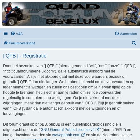
| QFB |
Hét quadforum van de Benelux
V&A
Aanmelden
Z
Forumoverzicht
o
| QFB | - Registratie
e
k
Door het bezoeken van “| QFB |” (hierna genoemd “wij”, “ons”, “onze”, “| QFB |”,
“http://quadforumbenelux.com”), ga je automatisch akkoord met de
voorwaarden. Als je niet akkoord gaat met deze voorwaarden, bezoek of
gebruik “| QFB |” dan niet langer. We hebben het recht om de voorwaarden op
ieder moment te wijzigen en zullen ons best doen om je hiervan tijdig op de
hoogte te brengen, het is echter aan te raden om zelf de voorwaarden
regelmatig te controleren op wijzigingen. Ga je niet akkoord met deze
wijzigingen, maak dan niet langer gebruik van “| QFB |”. Blijf je gebruik maken
van “| QFB |”, dan ga je automatisch akkoord met de wijzigingen en of
toevoegingen.
Dit forum draait op phpBB. phpBB is een bulletinboardoplossing die is
uitgebracht onder de “
GNU General Public License v2
” (hierna “GPL”) en
kan gedownload worden via
www.phpbb.com
en via de Nederlandstalige