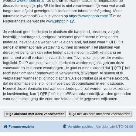
website
www.phpbb.nl
. De phpBB-software maakt internetgebaseerde
discussies mogelijk. phpBB Limited is niet verantwoordelijk voor wat wordt
toegestaan of juist geweigerd als toelaatbare inhoud en/of gedrag. Meer
informatie over phpBB kun je vinden op
https://www.phpbb.com/
of de
Nederlandstalige website
www.phpbb.nl
.
Je verklaart geen berichten te plaatsen die kwetsend, obsceen, vulgair,
lasterlijk, haatdragend, dreigend, seksueel georiënteerd of enig ander
materiaal bevat die de wetten van je eigen land, het land waar “| QFB |” is
gehost of internationale wetgeving kunnen schenden. Het plaatsen van
dergelijke berichten kan ertoe leiden dat je met onmiddellijke ingang en
permanent wordt verbannen van dit forum. Tevens kan je provider worden
ingelicht. De IP-adressen van alle berichten worden opgeslagen om deze
voorwaarden te kunnen waarborgen. Je gaat er mee akkoord dat “| QFB |” het
recht heeft om ieder onderwerp te verwijderen, te wijzigen, te sluiten of te
verplaatsen wanneer zij dit nodig achten. Als gebruiker ga je ermee akkoord,
dat de informatie die je bij ons invoert wordt opgeslagen in een database.
Hoewel deze informatie niet aan een derde partij zal worden verstrekt zónder
je toestemming, kan “| QFB |” nóch phpBB verantwoordelijk worden gehouden
voor een hackpoging die ertoe kan leiden dat de gegevens vrijkomen.
Forumoverzicht
Verwijder cookies
Alle tijden zijn
UTC+01:00