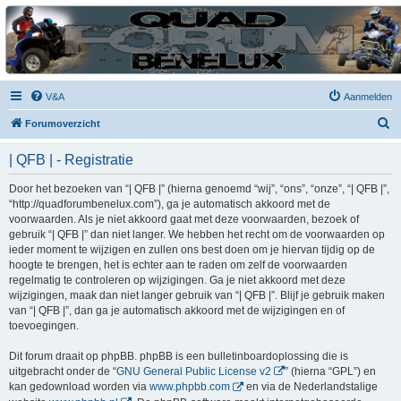
| QFB |
Hét quadforum van de Benelux
V&A
Aanmelden
Z
Forumoverzicht
o
| QFB | - Registratie
e
k
Door het bezoeken van “| QFB |” (hierna genoemd “wij”, “ons”, “onze”, “| QFB |”,
“http://quadforumbenelux.com”), ga je automatisch akkoord met de
voorwaarden. Als je niet akkoord gaat met deze voorwaarden, bezoek of
gebruik “| QFB |” dan niet langer. We hebben het recht om de voorwaarden op
ieder moment te wijzigen en zullen ons best doen om je hiervan tijdig op de
hoogte te brengen, het is echter aan te raden om zelf de voorwaarden
regelmatig te controleren op wijzigingen. Ga je niet akkoord met deze
wijzigingen, maak dan niet langer gebruik van “| QFB |”. Blijf je gebruik maken
van “| QFB |”, dan ga je automatisch akkoord met de wijzigingen en of
toevoegingen.
Dit forum draait op phpBB. phpBB is een bulletinboardoplossing die is
uitgebracht onder de “
GNU General Public License v2
” (hierna “GPL”) en
kan gedownload worden via
www.phpbb.com
en via de Nederlandstalige