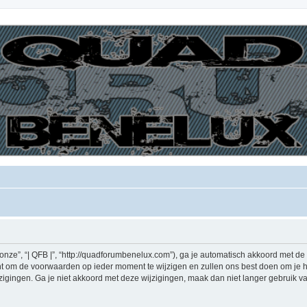
“onze”, “| QFB |”, “http://quadforumbenelux.com”), ga je automatisch akkoord met 
ht om de voorwaarden op ieder moment te wijzigen en zullen ons best doen om je hie
gingen. Ga je niet akkoord met deze wijzigingen, maak dan niet langer gebruik van “