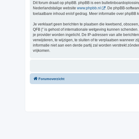
Dit forum draait op phpBB. phpBB is een bulletinboardoplossing
Nederlandstalige website
www.phpbb.nl
. De phpBB-software
toelaatbare inhoud en/of gedrag. Meer informatie over phpBB 
Je verklaart geen berichten te plaatsen die kwetsend, obsceen, 
QFB |” is gehost of internationale wetgeving kunnen schenden.
je provider worden ingelicht. De IP-adressen van alle berich
verwijderen, te wijzigen, te sluiten of te verplaatsen wanneer 
informatie niet aan een derde partij zal worden verstrekt zón
vrijkomen.
Forumoverzicht