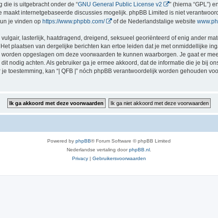
 die is uitgebracht onder de “
GNU General Public License v2
” (hierna “GPL”) 
 maakt internetgebaseerde discussies mogelijk. phpBB Limited is niet verantwoorde
kun je vinden op
https://www.phpbb.com/
of de Nederlandstalige website
www.ph
vulgair, lasterlijk, haatdragend, dreigend, seksueel georiënteerd of enig ander mate
 Het plaatsen van dergelijke berichten kan ertoe leiden dat je met onmiddellijke 
ten worden opgeslagen om deze voorwaarden te kunnen waarborgen. Je gaat er mee a
zij dit nodig achten. Als gebruiker ga je ermee akkoord, dat de informatie die je bi
der je toestemming, kan “| QFB |” nóch phpBB verantwoordelijk worden gehouden vo
Powered by
phpBB
® Forum Software © phpBB Limited
Nederlandse vertaling door
phpBB.nl
.
Privacy
|
Gebruikersvoorwaarden