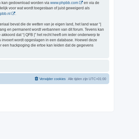
en kan gedownload worden via
www.phpbb.com
en via de
lijk voor wat wordt toegestaan of juist geweigerd als
pbb.nl
.
riaal bevat die de wetten van je eigen land, het land waar “|
ingang en permanent wordt verbannen van dit forum. Tevens kan
kkoord dat “| QFB |” het recht heeft om ieder onderwerp te
j ons invoert wordt opgeslagen in een database. Hoewel deze
or een hackpoging die ertoe kan leiden dat de gegevens
Verwijder cookies
Alle tijden zijn
UTC+01:00