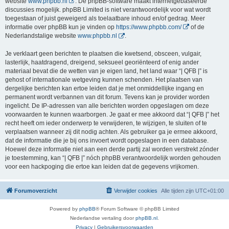
website
www.phpbb.nl
. De phpBB-software maakt internetgebaseerde
discussies mogelijk. phpBB Limited is niet verantwoordelijk voor wat wordt
toegestaan of juist geweigerd als toelaatbare inhoud en/of gedrag. Meer
informatie over phpBB kun je vinden op
https://www.phpbb.com/
of de
Nederlandstalige website
www.phpbb.nl
.
Je verklaart geen berichten te plaatsen die kwetsend, obsceen, vulgair,
lasterlijk, haatdragend, dreigend, seksueel georiënteerd of enig ander
materiaal bevat die de wetten van je eigen land, het land waar “| QFB |” is
gehost of internationale wetgeving kunnen schenden. Het plaatsen van
dergelijke berichten kan ertoe leiden dat je met onmiddellijke ingang en
permanent wordt verbannen van dit forum. Tevens kan je provider worden
ingelicht. De IP-adressen van alle berichten worden opgeslagen om deze
voorwaarden te kunnen waarborgen. Je gaat er mee akkoord dat “| QFB |” het
recht heeft om ieder onderwerp te verwijderen, te wijzigen, te sluiten of te
verplaatsen wanneer zij dit nodig achten. Als gebruiker ga je ermee akkoord,
dat de informatie die je bij ons invoert wordt opgeslagen in een database.
Hoewel deze informatie niet aan een derde partij zal worden verstrekt zónder
je toestemming, kan “| QFB |” nóch phpBB verantwoordelijk worden gehouden
voor een hackpoging die ertoe kan leiden dat de gegevens vrijkomen.
Forumoverzicht
Verwijder cookies
Alle tijden zijn
UTC+01:00
Powered by
phpBB
® Forum Software © phpBB Limited
Nederlandse vertaling door
phpBB.nl
.
Privacy
|
Gebruikersvoorwaarden