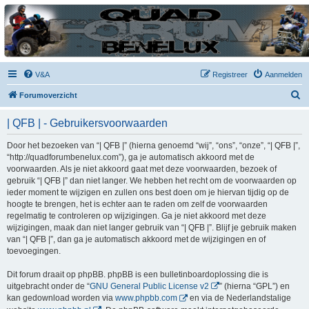
| QFB |
Hét quadforum van de Benelux
V&A
Registreer
Aanmelden
Z
Forumoverzicht
o
| QFB | - Gebruikersvoorwaarden
e
k
Door het bezoeken van “| QFB |” (hierna genoemd “wij”, “ons”, “onze”, “| QFB |”,
“http://quadforumbenelux.com”), ga je automatisch akkoord met de
voorwaarden. Als je niet akkoord gaat met deze voorwaarden, bezoek of
gebruik “| QFB |” dan niet langer. We hebben het recht om de voorwaarden op
ieder moment te wijzigen en zullen ons best doen om je hiervan tijdig op de
hoogte te brengen, het is echter aan te raden om zelf de voorwaarden
regelmatig te controleren op wijzigingen. Ga je niet akkoord met deze
wijzigingen, maak dan niet langer gebruik van “| QFB |”. Blijf je gebruik maken
van “| QFB |”, dan ga je automatisch akkoord met de wijzigingen en of
toevoegingen.
Dit forum draait op phpBB. phpBB is een bulletinboardoplossing die is
uitgebracht onder de “
GNU General Public License v2
” (hierna “GPL”) en
kan gedownload worden via
www.phpbb.com
en via de Nederlandstalige