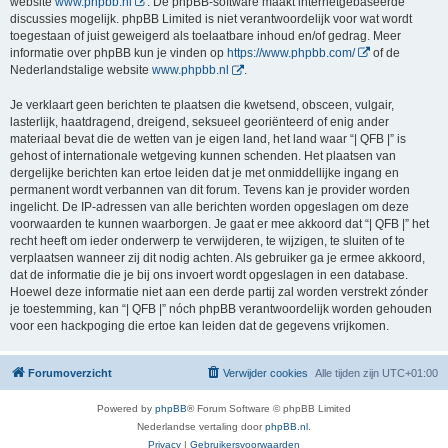
website
www.phpbb.nl
. De phpBB-software maakt internetgebaseerde
discussies mogelijk. phpBB Limited is niet verantwoordelijk voor wat wordt
toegestaan of juist geweigerd als toelaatbare inhoud en/of gedrag. Meer
informatie over phpBB kun je vinden op
https://www.phpbb.com/
of de
Nederlandstalige website
www.phpbb.nl
.
Je verklaart geen berichten te plaatsen die kwetsend, obsceen, vulgair,
lasterlijk, haatdragend, dreigend, seksueel georiënteerd of enig ander
materiaal bevat die de wetten van je eigen land, het land waar “| QFB |” is
gehost of internationale wetgeving kunnen schenden. Het plaatsen van
dergelijke berichten kan ertoe leiden dat je met onmiddellijke ingang en
permanent wordt verbannen van dit forum. Tevens kan je provider worden
ingelicht. De IP-adressen van alle berichten worden opgeslagen om deze
voorwaarden te kunnen waarborgen. Je gaat er mee akkoord dat “| QFB |” het
recht heeft om ieder onderwerp te verwijderen, te wijzigen, te sluiten of te
verplaatsen wanneer zij dit nodig achten. Als gebruiker ga je ermee akkoord,
dat de informatie die je bij ons invoert wordt opgeslagen in een database.
Hoewel deze informatie niet aan een derde partij zal worden verstrekt zónder
je toestemming, kan “| QFB |” nóch phpBB verantwoordelijk worden gehouden
voor een hackpoging die ertoe kan leiden dat de gegevens vrijkomen.
Forumoverzicht
Verwijder cookies
Alle tijden zijn
UTC+01:00
Powered by
phpBB
® Forum Software © phpBB Limited
Nederlandse vertaling door
phpBB.nl
.
Privacy
|
Gebruikersvoorwaarden