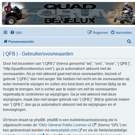
| QFB |
Hét quadforum van de Benelux
V&A
Registreer
Aanmelden
Z
Forumoverzicht
o
| QFB | - Gebruikersvoorwaarden
e
k
Door het bezoeken van “| QFB |” (hierna genoemd “wij”, “ons”, “onze”, “| QFB |”,
“http://quadforumbenelux.com”), ga je automatisch akkoord met de
voorwaarden. Als je niet akkoord gaat met deze voorwaarden, bezoek of
gebruik “| QFB |” dan niet langer. We hebben het recht om de voorwaarden op
ieder moment te wijzigen en zullen ons best doen om je hiervan tijdig op de
hoogte te brengen, het is echter aan te raden om zelf de voorwaarden
regelmatig te controleren op wijzigingen. Ga je niet akkoord met deze
wijzigingen, maak dan niet langer gebruik van “| QFB |”. Blijf je gebruik maken
van “| QFB |”, dan ga je automatisch akkoord met de wijzigingen en of
toevoegingen.
Dit forum draait op phpBB. phpBB is een bulletinboardoplossing die is
uitgebracht onder de “
GNU General Public License v2
” (hierna “GPL”) en
kan gedownload worden via
www.phpbb.com
en via de Nederlandstalige