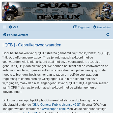
| QFB |
Hét quadforum van de Benelux
V&A
Registreer
Aanmelden
Z
Forumoverzicht
o
| QFB | - Gebruikersvoorwaarden
e
k
Door het bezoeken van “| QFB |” (hierna genoemd “wij”, “ons”, “onze”, “| QFB |”,
“http://quadforumbenelux.com”), ga je automatisch akkoord met de
voorwaarden. Als je niet akkoord gaat met deze voorwaarden, bezoek of
gebruik “| QFB |” dan niet langer. We hebben het recht om de voorwaarden op
ieder moment te wijzigen en zullen ons best doen om je hiervan tijdig op de
hoogte te brengen, het is echter aan te raden om zelf de voorwaarden
regelmatig te controleren op wijzigingen. Ga je niet akkoord met deze
wijzigingen, maak dan niet langer gebruik van “| QFB |”. Blijf je gebruik maken
van “| QFB |”, dan ga je automatisch akkoord met de wijzigingen en of
toevoegingen.
Dit forum draait op phpBB. phpBB is een bulletinboardoplossing die is
uitgebracht onder de “
GNU General Public License v2
” (hierna “GPL”) en
kan gedownload worden via
www.phpbb.com
en via de Nederlandstalige