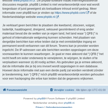
website
www.phpbb.nl
. De phpBB-software maakt internetgebaseerde
discussies mogelijk. phpBB Limited is niet verantwoordelijk voor wat wordt
toegestaan of juist geweigerd als toelaatbare inhoud en/of gedrag. Meer
informatie over phpBB kun je vinden op
https://www.phpbb.com/
of de
Nederlandstalige website
www.phpbb.nl
.
Je verklaart geen berichten te plaatsen die kwetsend, obsceen, vulgair,
lasterlijk, haatdragend, dreigend, seksueel georiënteerd of enig ander
materiaal bevat die de wetten van je eigen land, het land waar “| QFB |” is
gehost of internationale wetgeving kunnen schenden. Het plaatsen van
dergelijke berichten kan ertoe leiden dat je met onmiddellijke ingang en
permanent wordt verbannen van dit forum. Tevens kan je provider worden
ingelicht. De IP-adressen van alle berichten worden opgeslagen om deze
voorwaarden te kunnen waarborgen. Je gaat er mee akkoord dat “| QFB |” het
recht heeft om ieder onderwerp te verwijderen, te wijzigen, te sluiten of te
verplaatsen wanneer zij dit nodig achten. Als gebruiker ga je ermee akkoord,
dat de informatie die je bij ons invoert wordt opgeslagen in een database.
Hoewel deze informatie niet aan een derde partij zal worden verstrekt zónder
je toestemming, kan “| QFB |” nóch phpBB verantwoordelijk worden gehouden
voor een hackpoging die ertoe kan leiden dat de gegevens vrijkomen.
Forumoverzicht
Verwijder cookies
Alle tijden zijn
UTC+01:00
Powered by
phpBB
® Forum Software © phpBB Limited
Nederlandse vertaling door
phpBB.nl
.
Privacy
|
Gebruikersvoorwaarden