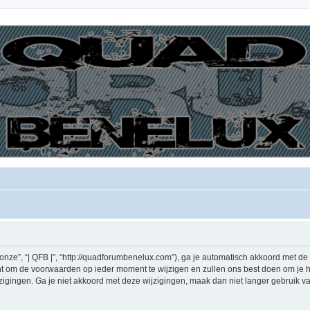
“onze”, “| QFB |”, “http://quadforumbenelux.com”), ga je automatisch akkoord met 
ht om de voorwaarden op ieder moment te wijzigen en zullen ons best doen om je hie
gingen. Ga je niet akkoord met deze wijzigingen, maak dan niet langer gebruik van “