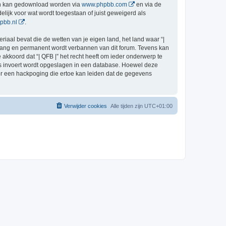
en kan gedownload worden via
www.phpbb.com
en via de
lijk voor wat wordt toegestaan of juist geweigerd als
pbb.nl
.
riaal bevat die de wetten van je eigen land, het land waar “|
ingang en permanent wordt verbannen van dit forum. Tevens kan
kkoord dat “| QFB |” het recht heeft om ieder onderwerp te
j ons invoert wordt opgeslagen in een database. Hoewel deze
or een hackpoging die ertoe kan leiden dat de gegevens
Verwijder cookies
Alle tijden zijn
UTC+01:00