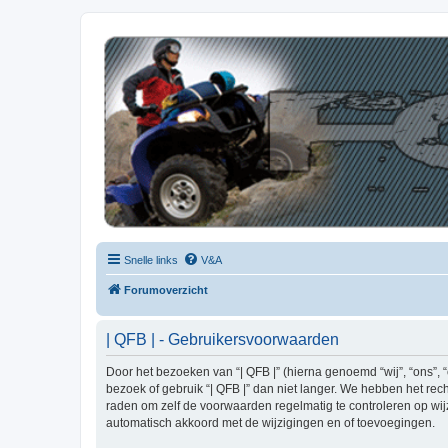
| QFB |
Hét quadforum van de Benelux
Snelle links
V&A
Forumoverzicht
| QFB | - Gebruikersvoorwaarden
Door het bezoeken van “| QFB |” (hierna genoemd “wij”, “ons”, 
bezoek of gebruik “| QFB |” dan niet langer. We hebben het rec
raden om zelf de voorwaarden regelmatig te controleren op wijzi
automatisch akkoord met de wijzigingen en of toevoegingen.