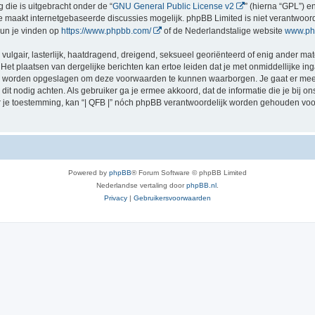
 die is uitgebracht onder de “
GNU General Public License v2
” (hierna “GPL”) 
 maakt internetgebaseerde discussies mogelijk. phpBB Limited is niet verantwoorde
kun je vinden op
https://www.phpbb.com/
of de Nederlandstalige website
www.ph
vulgair, lasterlijk, haatdragend, dreigend, seksueel georiënteerd of enig ander mate
 Het plaatsen van dergelijke berichten kan ertoe leiden dat je met onmiddellijke 
ten worden opgeslagen om deze voorwaarden te kunnen waarborgen. Je gaat er mee a
zij dit nodig achten. Als gebruiker ga je ermee akkoord, dat de informatie die je bi
der je toestemming, kan “| QFB |” nóch phpBB verantwoordelijk worden gehouden vo
Powered by
phpBB
® Forum Software © phpBB Limited
Nederlandse vertaling door
phpBB.nl
.
Privacy
|
Gebruikersvoorwaarden