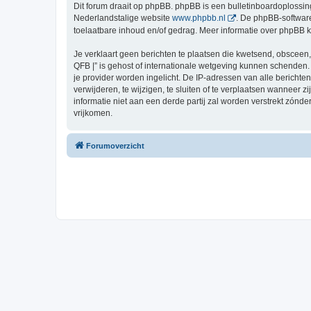
Dit forum draait op phpBB. phpBB is een bulletinboardoplossing
Nederlandstalige website
www.phpbb.nl
. De phpBB-software
toelaatbare inhoud en/of gedrag. Meer informatie over phpBB 
Je verklaart geen berichten te plaatsen die kwetsend, obsceen, 
QFB |” is gehost of internationale wetgeving kunnen schenden.
je provider worden ingelicht. De IP-adressen van alle berich
verwijderen, te wijzigen, te sluiten of te verplaatsen wanneer 
informatie niet aan een derde partij zal worden verstrekt zón
vrijkomen.
Forumoverzicht