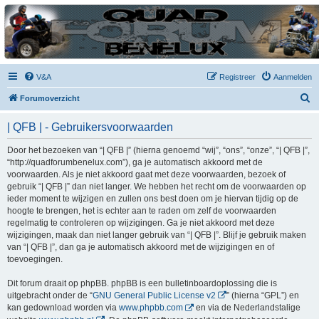
| QFB |
Hét quadforum van de Benelux
V&A
Registreer
Aanmelden
Z
Forumoverzicht
o
| QFB | - Gebruikersvoorwaarden
e
k
Door het bezoeken van “| QFB |” (hierna genoemd “wij”, “ons”, “onze”, “| QFB |”,
“http://quadforumbenelux.com”), ga je automatisch akkoord met de
voorwaarden. Als je niet akkoord gaat met deze voorwaarden, bezoek of
gebruik “| QFB |” dan niet langer. We hebben het recht om de voorwaarden op
ieder moment te wijzigen en zullen ons best doen om je hiervan tijdig op de
hoogte te brengen, het is echter aan te raden om zelf de voorwaarden
regelmatig te controleren op wijzigingen. Ga je niet akkoord met deze
wijzigingen, maak dan niet langer gebruik van “| QFB |”. Blijf je gebruik maken
van “| QFB |”, dan ga je automatisch akkoord met de wijzigingen en of
toevoegingen.
Dit forum draait op phpBB. phpBB is een bulletinboardoplossing die is
uitgebracht onder de “
GNU General Public License v2
” (hierna “GPL”) en
kan gedownload worden via
www.phpbb.com
en via de Nederlandstalige