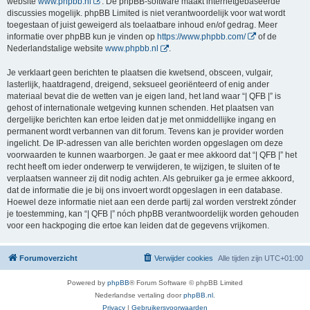
website
www.phpbb.nl
. De phpBB-software maakt internetgebaseerde
discussies mogelijk. phpBB Limited is niet verantwoordelijk voor wat wordt
toegestaan of juist geweigerd als toelaatbare inhoud en/of gedrag. Meer
informatie over phpBB kun je vinden op
https://www.phpbb.com/
of de
Nederlandstalige website
www.phpbb.nl
.
Je verklaart geen berichten te plaatsen die kwetsend, obsceen, vulgair,
lasterlijk, haatdragend, dreigend, seksueel georiënteerd of enig ander
materiaal bevat die de wetten van je eigen land, het land waar “| QFB |” is
gehost of internationale wetgeving kunnen schenden. Het plaatsen van
dergelijke berichten kan ertoe leiden dat je met onmiddellijke ingang en
permanent wordt verbannen van dit forum. Tevens kan je provider worden
ingelicht. De IP-adressen van alle berichten worden opgeslagen om deze
voorwaarden te kunnen waarborgen. Je gaat er mee akkoord dat “| QFB |” het
recht heeft om ieder onderwerp te verwijderen, te wijzigen, te sluiten of te
verplaatsen wanneer zij dit nodig achten. Als gebruiker ga je ermee akkoord,
dat de informatie die je bij ons invoert wordt opgeslagen in een database.
Hoewel deze informatie niet aan een derde partij zal worden verstrekt zónder
je toestemming, kan “| QFB |” nóch phpBB verantwoordelijk worden gehouden
voor een hackpoging die ertoe kan leiden dat de gegevens vrijkomen.
Forumoverzicht
Verwijder cookies
Alle tijden zijn
UTC+01:00
Powered by
phpBB
® Forum Software © phpBB Limited
Nederlandse vertaling door
phpBB.nl
.
Privacy
|
Gebruikersvoorwaarden