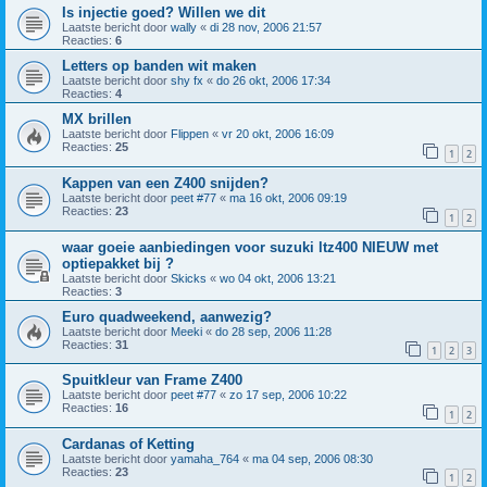
Is injectie goed? Willen we dit
Laatste bericht door
wally
«
di 28 nov, 2006 21:57
Reacties:
6
Letters op banden wit maken
Laatste bericht door
shy fx
«
do 26 okt, 2006 17:34
Reacties:
4
MX brillen
Laatste bericht door
Flippen
«
vr 20 okt, 2006 16:09
Reacties:
25
1
2
Kappen van een Z400 snijden?
Laatste bericht door
peet #77
«
ma 16 okt, 2006 09:19
Reacties:
23
1
2
waar goeie aanbiedingen voor suzuki ltz400 NIEUW met
optiepakket bij ?
Laatste bericht door
Skicks
«
wo 04 okt, 2006 13:21
Reacties:
3
Euro quadweekend, aanwezig?
Laatste bericht door
Meeki
«
do 28 sep, 2006 11:28
Reacties:
31
1
2
3
Spuitkleur van Frame Z400
Laatste bericht door
peet #77
«
zo 17 sep, 2006 10:22
Reacties:
16
1
2
Cardanas of Ketting
Laatste bericht door
yamaha_764
«
ma 04 sep, 2006 08:30
Reacties:
23
1
2