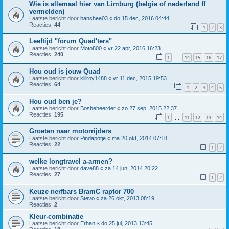
Wie is allemaal hier van Limburg (belgie of nederland ff
vermelden)
Laatste bericht door
banshee03
«
do 15 dec, 2016 04:44
Reacties:
44
1
2
3
Leeftijd "forum Quad'ters"
Laatste bericht door
Moto800
«
vr 22 apr, 2016 16:23
Reacties:
240
1
14
15
16
17
…
Hou oud is jouw Quad
Laatste bericht door
killroy1488
«
vr 11 dec, 2015 19:53
Reacties:
64
1
2
3
4
5
Hou oud ben je?
Laatste bericht door
Bosbeheerder
«
zo 27 sep, 2015 22:37
Reacties:
195
1
11
12
13
14
…
Groeten naar motorrijders
Laatste bericht door
Pindapotje
«
ma 20 okt, 2014 07:18
Reacties:
22
1
2
welke longtravel a-armen?
Laatste bericht door
dave88
«
za 14 jun, 2014 20:22
Reacties:
27
1
2
Keuze nerfbars BramC raptor 700
Laatste bericht door
Stevo
«
za 26 okt, 2013 08:19
Reacties:
2
Kleur-combinatie
Laatste bericht door
Erhan
«
do 25 jul, 2013 13:45