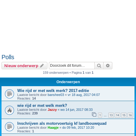
Polls
Zoek
Uitgebreid z
Nieuw onderwerp
159 onderwerpen • Pagina
1
van
1
Onderwerpen
Wie rijd er met welk merk? 2017-editie
Laatste bericht door
banshee03
«
vr 18 aug, 2017 04:07
Reacties:
14
wie rijd er met welk merk?
Laatste bericht door
Jazzy
«
wo 14 jun, 2017 08:33
Reacties:
239
1
13
14
15
16
…
Inschrijven als motorvoertuig kf landbouwquad
Laatste bericht door
Haagje
«
do 09 feb, 2017 10:20
Reacties:
1