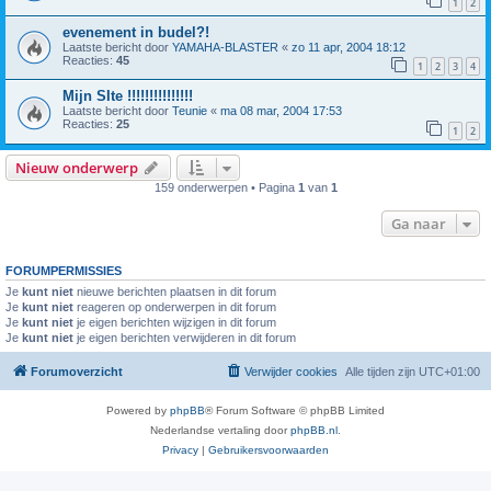
1
2
evenement in budel?!
Laatste bericht door
YAMAHA-BLASTER
«
zo 11 apr, 2004 18:12
Reacties:
45
1
2
3
4
Mijn SIte !!!!!!!!!!!!!!!
Laatste bericht door
Teunie
«
ma 08 mar, 2004 17:53
Reacties:
25
1
2
Nieuw onderwerp
159 onderwerpen • Pagina
1
van
1
Ga naar
FORUMPERMISSIES
Je
kunt niet
nieuwe berichten plaatsen in dit forum
Je
kunt niet
reageren op onderwerpen in dit forum
Je
kunt niet
je eigen berichten wijzigen in dit forum
Je
kunt niet
je eigen berichten verwijderen in dit forum
Forumoverzicht
Verwijder cookies
Alle tijden zijn
UTC+01:00
Powered by
phpBB
® Forum Software © phpBB Limited
Nederlandse vertaling door
phpBB.nl
.
Privacy
|
Gebruikersvoorwaarden