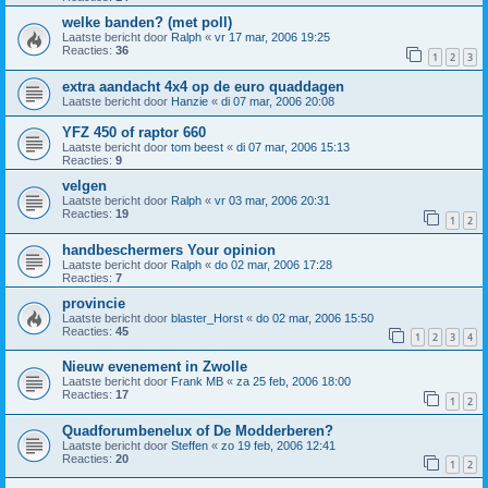
welke banden? (met poll)
Laatste bericht door
Ralph
«
vr 17 mar, 2006 19:25
Reacties:
36
1
2
3
extra aandacht 4x4 op de euro quaddagen
Laatste bericht door
Hanzie
«
di 07 mar, 2006 20:08
YFZ 450 of raptor 660
Laatste bericht door
tom beest
«
di 07 mar, 2006 15:13
Reacties:
9
velgen
Laatste bericht door
Ralph
«
vr 03 mar, 2006 20:31
Reacties:
19
1
2
handbeschermers Your opinion
Laatste bericht door
Ralph
«
do 02 mar, 2006 17:28
Reacties:
7
provincie
Laatste bericht door
blaster_Horst
«
do 02 mar, 2006 15:50
Reacties:
45
1
2
3
4
Nieuw evenement in Zwolle
Laatste bericht door
Frank MB
«
za 25 feb, 2006 18:00
Reacties:
17
1
2
Quadforumbenelux of De Modderberen?
Laatste bericht door
Steffen
«
zo 19 feb, 2006 12:41
Reacties:
20
1
2