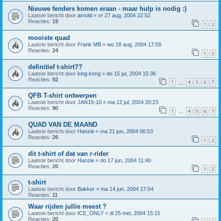
Nieuwe fenders komen eraan - maar hulp is nodig :)
Laatste bericht door
arnold
«
vr 27 aug, 2004 22:52
Reacties:
19
1
2
mooiste quad
Laatste bericht door
Frank MB
«
wo 18 aug, 2004 17:59
Reacties:
24
1
2
definitief t-shirt??
Laatste bericht door
king kong
«
do 15 jul, 2004 15:36
Reacties:
92
1
4
5
6
7
…
QFB T-shirt ontwerpen
Laatste bericht door
JAN15-10
«
ma 12 jul, 2004 20:23
Reacties:
90
1
4
5
6
7
…
QUAD VAN DE MAAND
Laatste bericht door
Hanzie
«
ma 21 jun, 2004 06:53
Reacties:
26
1
2
dit t-shirt of dat van r-rider
Laatste bericht door
Hanzie
«
do 17 jun, 2004 11:40
Reacties:
20
1
2
t-shirt
Laatste bericht door
Bakker
«
ma 14 jun, 2004 17:54
Reacties:
11
Waar rijden jullie meest ?
Laatste bericht door
ICE_ONLY
«
di 25 mei, 2004 15:15
Reacties:
20