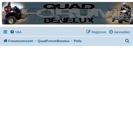
| QFB |
Hét quadforum van de Benelux
V&A
Registreer
Aanmelden
Z
Forumoverzicht
QuadForumBenelux
Polls
o
e
k