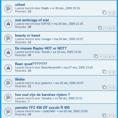
uitlaat
Laatste bericht door
Ralph
«
vr 30 dec, 2005 20:15
Reacties:
15
1
2
met ambriage of niet
Laatste bericht door
EXFSS
«
ma 26 dec, 2005 21:25
Reacties:
30
1
2
3
beauty or beast
Laatste bericht door
coragjo
«
ma 26 dec, 2005 10:57
Reacties:
12
De nieuwe Raptor HOT or NOT?
Laatste bericht door
Teunie
«
za 19 nov, 2005 13:36
Reacties:
45
1
2
3
4
Baan quad???????
Laatste bericht door
Beachboyke69
«
ma 07 nov, 2005 13:20
Reacties:
24
1
2
Welke
Laatste bericht door
peterrrrr
«
wo 26 okt, 2005 20:07
Reacties:
21
1
2
hoe oud zijn de banshee rijders ?
Laatste bericht door
Yamaha
«
zo 09 okt, 2005 21:51
Reacties:
7
yamaha YFZ 450 OF suzuki R 450
Laatste bericht door
~JoAcHiM~
«
wo 05 okt, 2005 13:58
Reacties:
20
1
2