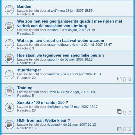
Banden
Laatste bericht door
airwolf
«
ma 18 jun, 2007 15:59
Reacties:
8
Wie zou met een georganiseerde quadrit mee rijden met
vertrek aan de maaskant van Limburg.
Laatste bericht door
Nelson92
«
di 05 jun, 2007 21:19
Reacties:
3
Wat is je favo circuit en laat wat weten waarom
Laatste bericht door
crazymudfreaks.tk
«
ma 21 mei, 2007 13:47
Reacties:
3
Hoe staan we tegenover een specifieke beurs ?
Laatste bericht door
spoor!
«
do 03 mei, 2007 18:13
Reacties:
11
stuurdemper
Laatste bericht door
yamaha_764
«
zo 29 apr, 2007 11:51
Reacties:
20
1
2
Training
Laatste bericht door
Frank MB
«
zo 29 apr, 2007 11:31
Reacties:
5
Suzuki z400 of raptor 350 ?
Laatste bericht door
firefighter
«
wo 28 mar, 2007 22:17
Reacties:
28
1
2
HMF Iron man Welke kleur ?
Laatste bericht door
ticoquad
«
do 22 mar, 2007 20:12
Reacties:
15
1
2