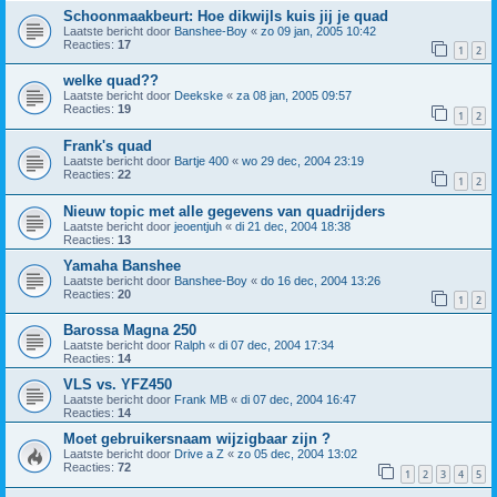
Schoonmaakbeurt: Hoe dikwijls kuis jij je quad
Laatste bericht door
Banshee-Boy
«
zo 09 jan, 2005 10:42
Reacties:
17
1
2
welke quad??
Laatste bericht door
Deekske
«
za 08 jan, 2005 09:57
Reacties:
19
1
2
Frank's quad
Laatste bericht door
Bartje 400
«
wo 29 dec, 2004 23:19
Reacties:
22
1
2
Nieuw topic met alle gegevens van quadrijders
Laatste bericht door
jeoentjuh
«
di 21 dec, 2004 18:38
Reacties:
13
Yamaha Banshee
Laatste bericht door
Banshee-Boy
«
do 16 dec, 2004 13:26
Reacties:
20
1
2
Barossa Magna 250
Laatste bericht door
Ralph
«
di 07 dec, 2004 17:34
Reacties:
14
VLS vs. YFZ450
Laatste bericht door
Frank MB
«
di 07 dec, 2004 16:47
Reacties:
14
Moet gebruikersnaam wijzigbaar zijn ?
Laatste bericht door
Drive a Z
«
zo 05 dec, 2004 13:02
Reacties:
72
1
2
3
4
5