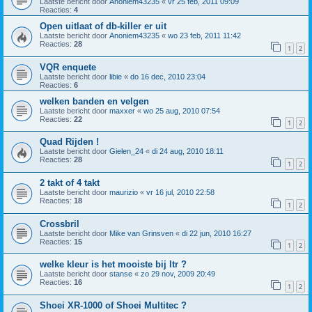
Laatste bericht door
Anoniem43235
«
vr 25 feb, 2011 09:09
Reacties:
4
Open uitlaat of db-killer er uit
Laatste bericht door
Anoniem43235
«
wo 23 feb, 2011 11:42
Reacties:
28
1
2
VQR enquete
Laatste bericht door
libie
«
do 16 dec, 2010 23:04
Reacties:
6
welken banden en velgen
Laatste bericht door
maxxer
«
wo 25 aug, 2010 07:54
Reacties:
22
1
2
Quad Rijden !
Laatste bericht door
Gielen_24
«
di 24 aug, 2010 18:11
Reacties:
28
1
2
2 takt of 4 takt
Laatste bericht door
maurizio
«
vr 16 jul, 2010 22:58
Reacties:
18
1
2
Crossbril
Laatste bericht door
Mike van Grinsven
«
di 22 jun, 2010 16:27
Reacties:
15
1
2
welke kleur is het mooiste bij ltr ?
Laatste bericht door
stanse
«
zo 29 nov, 2009 20:49
Reacties:
16
1
2
Shoei XR-1000 of Shoei Multitec ?