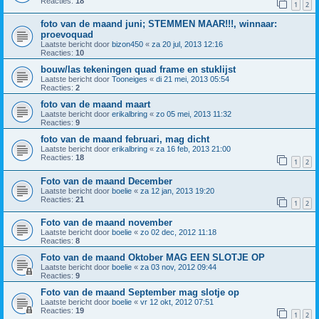
Reacties:
18
1
2
foto van de maand juni; STEMMEN MAAR!!!, winnaar:
proevoquad
Laatste bericht door
bizon450
«
za 20 jul, 2013 12:16
Reacties:
10
bouw/las tekeningen quad frame en stuklijst
Laatste bericht door
Tooneiges
«
di 21 mei, 2013 05:54
Reacties:
2
foto van de maand maart
Laatste bericht door
erikalbring
«
zo 05 mei, 2013 11:32
Reacties:
9
foto van de maand februari, mag dicht
Laatste bericht door
erikalbring
«
za 16 feb, 2013 21:00
Reacties:
18
1
2
Foto van de maand December
Laatste bericht door
boelie
«
za 12 jan, 2013 19:20
Reacties:
21
1
2
Foto van de maand november
Laatste bericht door
boelie
«
zo 02 dec, 2012 11:18
Reacties:
8
Foto van de maand Oktober MAG EEN SLOTJE OP
Laatste bericht door
boelie
«
za 03 nov, 2012 09:44
Reacties:
9
Foto van de maand September mag slotje op
Laatste bericht door
boelie
«
vr 12 okt, 2012 07:51
Reacties:
19
1
2