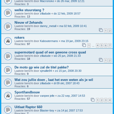
Laatste bericht door
Macronske
«
do 26 mar, 2009 12:21
Reacties:
3
welke stuurstang ?
Laatste bericht door
zilladude
«
do 12 feb, 2009 18:57
Reacties:
13
Nieuw of 2ehands
Laatste bericht door
danny_metall
«
ma 02 feb, 2009 10:41
Reacties:
19
1
2
rokers
Laatste bericht door
Kaboutermans
«
ma 19 jan, 2009 23:15
Reacties:
97
1
4
5
6
7
…
supermotard quad of een gewone cross quad
Laatste bericht door
zilladude
«
wo 25 jun, 2008 21:33
Reacties:
18
1
2
De moto gp wie zal de titel pakke?
Laatste bericht door
sjmallie94
«
zo 15 jun, 2008 20:30
Reacties:
9
Wat zou jullie doen , laat het even weten als je wil
Laatste bericht door
zilladude
«
di 09 okt, 2007 18:43
Reacties:
6
Sport/landbouw
Laatste bericht door
vanpee jelle
«
za 22 sep, 2007 14:53
Reacties:
57
1
2
3
4
Uitlaat Raptor 660
Laatste bericht door
Blaster-boy
«
za 14 jul, 2007 17:53
Reacties:
7