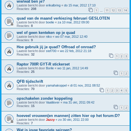
wie/wat ben je?
Laatste bericht door
erikalbring
«
do 15 mar, 2012 17:10
Reacties:
208
1
11
12
13
14
…
quad van de maand verkiezing februari GESLOTEN
Laatste bericht door
boelie
«
za 10 mar, 2012 09:00
Reacties:
8
wel of geen kenteken op je quad
Laatste bericht door
niko
«
wo 07 mar, 2012 12:40
Reacties:
9
Hoe gebruik jij je quad? Offroad of onroad?
Laatste bericht door
stef700
«
wo 22 feb, 2012 21:18
Reacties:
32
1
2
3
Raptor 700R GYT-R stickerset
Laatste bericht door
Borile
«
wo 11 jan, 2012 14:49
Reacties:
25
1
2
QFB tijdschrift
Laatste bericht door
yamahakoppel
«
di 01 nov, 2011 08:52
Reacties:
70
1
2
3
4
5
opschakelen zonder koppeling
Laatste bericht door
Vaatilover
«
ma 31 okt, 2011 09:42
Reacties:
15
1
2
hoeveel vrouwen(en mannen) zitten hier op het forum:D?
Laatste bericht door
Jazzy
«
zo 30 okt, 2011 22:00
Reacties:
7
Wat is jouw favoriete seizoen?