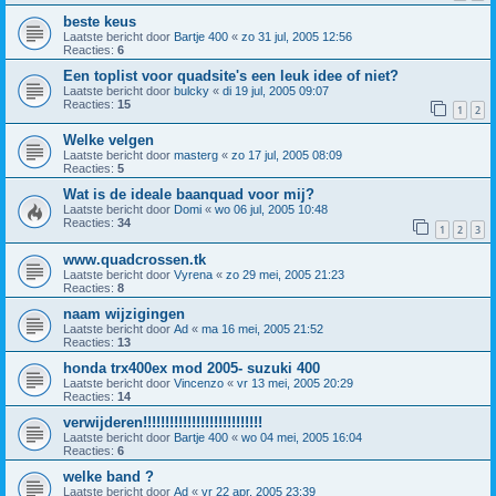
beste keus
Laatste bericht door
Bartje 400
«
zo 31 jul, 2005 12:56
Reacties:
6
Een toplist voor quadsite's een leuk idee of niet?
Laatste bericht door
bulcky
«
di 19 jul, 2005 09:07
Reacties:
15
1
2
Welke velgen
Laatste bericht door
masterg
«
zo 17 jul, 2005 08:09
Reacties:
5
Wat is de ideale baanquad voor mij?
Laatste bericht door
Domi
«
wo 06 jul, 2005 10:48
Reacties:
34
1
2
3
www.quadcrossen.tk
Laatste bericht door
Vyrena
«
zo 29 mei, 2005 21:23
Reacties:
8
naam wijzigingen
Laatste bericht door
Ad
«
ma 16 mei, 2005 21:52
Reacties:
13
honda trx400ex mod 2005- suzuki 400
Laatste bericht door
Vincenzo
«
vr 13 mei, 2005 20:29
Reacties:
14
verwijderen!!!!!!!!!!!!!!!!!!!!!!!!!!!
Laatste bericht door
Bartje 400
«
wo 04 mei, 2005 16:04
Reacties:
6
welke band ?
Laatste bericht door
Ad
«
vr 22 apr, 2005 23:39