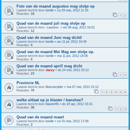
Foto van de maand augustus mag slotje op
Laatste bericht door
boelie
«
za 29 sep, 2012 11:33
Reacties:
18
1
2
Quad van de maand juli mag slotje op
Laatste bericht door
-Laurens-
«
wo 08 aug, 2012 16:51
Reacties:
12
Quad van de maand Juni mag dicht!
Laatste bericht door
boelie
«
wo 11 jul, 2012 16:49
Reacties:
5
Quad van de maand Mei Mag een slotje op.
Laatste bericht door
boelie
«
ma 11 jun, 2012 18:06
Reacties:
6
Quad van de maand april! mag dicht
Laatste bericht door
Jazzy
«
do 24 mei, 2012 20:12
Reacties:
23
1
2
Provincie NL
Laatste bericht door
Moerasrijder
«
ma 07 mei, 2012 15:12
Reacties:
76
1
2
3
4
5
6
welke uitlaat op je blaster / banshee?
Laatste bericht door
blaster85
«
do 19 apr, 2012 15:31
Reacties:
38
1
2
3
Quad van de maand maart
Laatste bericht door
boelie
«
za 31 mar, 2012 17:09
Reacties:
2