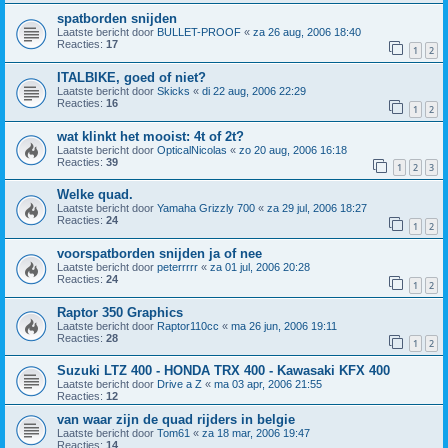
spatborden snijden
Laatste bericht door
BULLET-PROOF
«
za 26 aug, 2006 18:40
Reacties:
17
1
2
ITALBIKE, goed of niet?
Laatste bericht door
Skicks
«
di 22 aug, 2006 22:29
Reacties:
16
1
2
wat klinkt het mooist: 4t of 2t?
Laatste bericht door
OpticalNicolas
«
zo 20 aug, 2006 16:18
Reacties:
39
1
2
3
Welke quad.
Laatste bericht door
Yamaha Grizzly 700
«
za 29 jul, 2006 18:27
Reacties:
24
1
2
voorspatborden snijden ja of nee
Laatste bericht door
peterrrrr
«
za 01 jul, 2006 20:28
Reacties:
24
1
2
Raptor 350 Graphics
Laatste bericht door
Raptor110cc
«
ma 26 jun, 2006 19:11
Reacties:
28
1
2
Suzuki LTZ 400 - HONDA TRX 400 - Kawasaki KFX 400
Laatste bericht door
Drive a Z
«
ma 03 apr, 2006 21:55
Reacties:
12
van waar zijn de quad rijders in belgie
Laatste bericht door
Tom61
«
za 18 mar, 2006 19:47
Reacties:
14