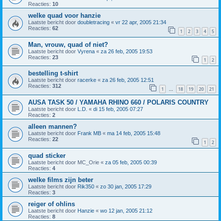
Reacties:
10
welke quad voor hanzie
Laatste bericht door
doubletracing
«
vr 22 apr, 2005 21:34
Reacties:
62
1
2
3
4
5
Man, vrouw, quad of niet?
Laatste bericht door
Vyrena
«
za 26 feb, 2005 19:53
Reacties:
23
1
2
bestelling t-shirt
Laatste bericht door
racerke
«
za 26 feb, 2005 12:51
Reacties:
312
1
18
19
20
21
…
AUSA TASK 50 / YAMAHA RHINO 660 / POLARIS COUNTRY
Laatste bericht door
L.D.
«
di 15 feb, 2005 07:27
Reacties:
2
alleen mannen?
Laatste bericht door
Frank MB
«
ma 14 feb, 2005 15:48
Reacties:
22
1
2
quad sticker
Laatste bericht door
MC_Orie
«
za 05 feb, 2005 00:39
Reacties:
4
welke films zijn beter
Laatste bericht door
Rik350
«
zo 30 jan, 2005 17:29
Reacties:
3
reiger of ohlins
Laatste bericht door
Hanzie
«
wo 12 jan, 2005 21:12
Reacties:
8