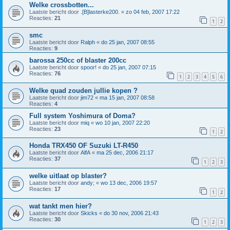
Welke crossbotten...
Laatste bericht door
.[B]lasterke200.
«
zo 04 feb, 2007 17:22
Reacties:
21
1
2
smc
Laatste bericht door
Ralph
«
do 25 jan, 2007 08:55
Reacties:
9
barossa 250cc of blaster 200cc
Laatste bericht door
spoor!
«
do 25 jan, 2007 07:15
Reacties:
76
1
2
3
4
5
6
Welke quad zouden jullie kopen ?
Laatste bericht door
jim72
«
ma 15 jan, 2007 08:58
Reacties:
4
Full system Yoshimura of Doma?
Laatste bericht door
miq
«
wo 10 jan, 2007 22:20
Reacties:
23
1
2
Honda TRX450 OF Suzuki LT-R450
Laatste bericht door
AlfA
«
ma 25 dec, 2006 21:17
Reacties:
37
1
2
3
welke uitlaat op blaster?
Laatste bericht door
andy;
«
wo 13 dec, 2006 19:57
Reacties:
17
1
2
wat tankt men hier?
Laatste bericht door
Skicks
«
do 30 nov, 2006 21:43
Reacties:
30
1
2
3