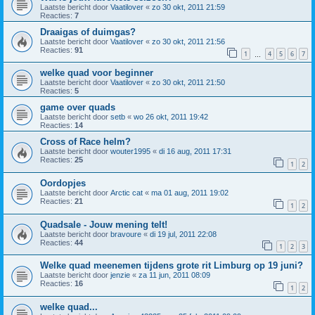
Laatste bericht door
Vaatilover
«
zo 30 okt, 2011 21:59
Reacties:
7
Draaigas of duimgas?
Laatste bericht door
Vaatilover
«
zo 30 okt, 2011 21:56
Reacties:
91
1
4
5
6
7
…
welke quad voor beginner
Laatste bericht door
Vaatilover
«
zo 30 okt, 2011 21:50
Reacties:
5
game over quads
Laatste bericht door
setb
«
wo 26 okt, 2011 19:42
Reacties:
14
Cross of Race helm?
Laatste bericht door
wouter1995
«
di 16 aug, 2011 17:31
Reacties:
25
1
2
Oordopjes
Laatste bericht door
Arctic cat
«
ma 01 aug, 2011 19:02
Reacties:
21
1
2
Quadsale - Jouw mening telt!
Laatste bericht door
bravoure
«
di 19 jul, 2011 22:08
Reacties:
44
1
2
3
Welke quad meenemen tijdens grote rit Limburg op 19 juni?
Laatste bericht door
jenzie
«
za 11 jun, 2011 08:09
Reacties:
16
1
2
welke quad...