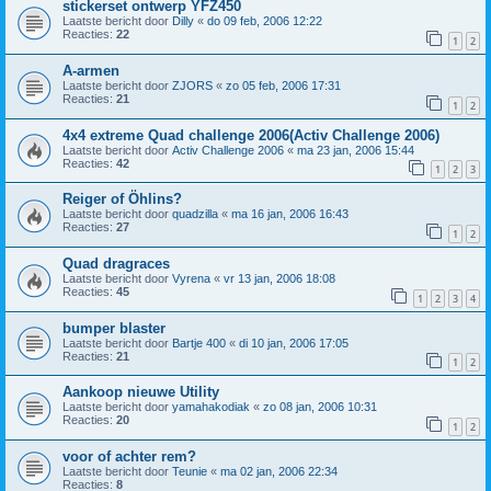
stickerset ontwerp YFZ450
Laatste bericht door
Dilly
«
do 09 feb, 2006 12:22
Reacties:
22
1
2
A-armen
Laatste bericht door
ZJORS
«
zo 05 feb, 2006 17:31
Reacties:
21
1
2
4x4 extreme Quad challenge 2006(Activ Challenge 2006)
Laatste bericht door
Activ Challenge 2006
«
ma 23 jan, 2006 15:44
Reacties:
42
1
2
3
Reiger of Öhlins?
Laatste bericht door
quadzilla
«
ma 16 jan, 2006 16:43
Reacties:
27
1
2
Quad dragraces
Laatste bericht door
Vyrena
«
vr 13 jan, 2006 18:08
Reacties:
45
1
2
3
4
bumper blaster
Laatste bericht door
Bartje 400
«
di 10 jan, 2006 17:05
Reacties:
21
1
2
Aankoop nieuwe Utility
Laatste bericht door
yamahakodiak
«
zo 08 jan, 2006 10:31
Reacties:
20
1
2
voor of achter rem?
Laatste bericht door
Teunie
«
ma 02 jan, 2006 22:34
Reacties:
8