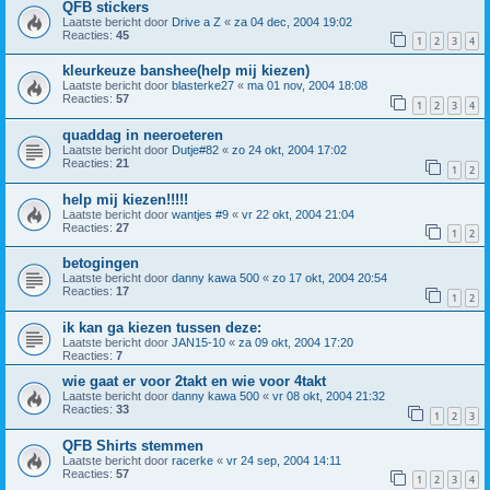
QFB stickers
Laatste bericht door
Drive a Z
«
za 04 dec, 2004 19:02
Reacties:
45
1
2
3
4
kleurkeuze banshee(help mij kiezen)
Laatste bericht door
blasterke27
«
ma 01 nov, 2004 18:08
Reacties:
57
1
2
3
4
quaddag in neeroeteren
Laatste bericht door
Dutje#82
«
zo 24 okt, 2004 17:02
Reacties:
21
1
2
help mij kiezen!!!!!
Laatste bericht door
wantjes #9
«
vr 22 okt, 2004 21:04
Reacties:
27
1
2
betogingen
Laatste bericht door
danny kawa 500
«
zo 17 okt, 2004 20:54
Reacties:
17
1
2
ik kan ga kiezen tussen deze:
Laatste bericht door
JAN15-10
«
za 09 okt, 2004 17:20
Reacties:
7
wie gaat er voor 2takt en wie voor 4takt
Laatste bericht door
danny kawa 500
«
vr 08 okt, 2004 21:32
Reacties:
33
1
2
3
QFB Shirts stemmen
Laatste bericht door
racerke
«
vr 24 sep, 2004 14:11
Reacties:
57
1
2
3
4