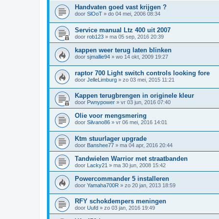
Handvaten goed vast krijgen ?
door
SlOoT
»
do 04 mei, 2006 08:34
Service manual Ltz 400 uit 2007
door
rob123
»
ma 05 sep, 2016 20:39
kappen weer terug laten blinken
door
sjmallie94
»
wo 14 okt, 2009 19:27
raptor 700 Light switch controls looking fore
door
JelleLimburg
»
zo 03 mei, 2015 11:21
Kappen terugbrengen in originele kleur
door
Pwnypower
»
vr 03 jun, 2016 07:40
Olie voor mengsmering
door
Silvano86
»
vr 06 mei, 2016 14:01
Ktm stuurlager upgrade
door
Banshee77
»
ma 04 apr, 2016 20:44
Tandwielen Warrior met straatbanden
door
Lacky21
»
ma 30 jun, 2008 15:42
Powercommander 5 installeren
door
Yamaha700R
»
zo 20 jan, 2013 18:59
RFY schokdempers meningen
door
Uufd
»
zo 03 jan, 2016 19:49