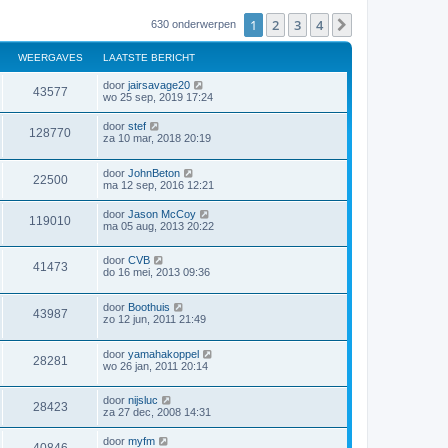
1
2
3
4
Volgende
630 onderwerpen
WEERGAVES
LAATSTE BERICHT
door
jairsavage20
43577
wo 25 sep, 2019 17:24
door
stef
128770
za 10 mar, 2018 20:19
door
JohnBeton
22500
ma 12 sep, 2016 12:21
door
Jason McCoy
119010
ma 05 aug, 2013 20:22
door
CVB
41473
do 16 mei, 2013 09:36
door
Boothuis
43987
zo 12 jun, 2011 21:49
door
yamahakoppel
28281
wo 26 jan, 2011 20:14
door
nijsluc
28423
za 27 dec, 2008 14:31
door
myfm