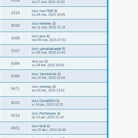
4358
do 07 mei, 2015 15:53
door
max7695
4310
za 28 mar, 2015 19:29
door
minivtec
8038
wo 11 mar, 2015 22:16
door
java
4208
ma 09 mar, 2015 07:51
door
yamahakoppel
3107
zo 08 mar, 2015 21:44
door
jvs
6389
za 28 feb, 2015 10:50
door
Yannickvds
6384
ma 16 feb, 2015 22:59
door
minivtec
9471
wo 04 feb, 2015 13:51
door
David0919
6033
vr 16 jan, 2015 10:31
door
PimSmeets
4018
do 15 jan, 2015 21:42
door
ferdi
4601
ma 15 dec, 2014 18:40