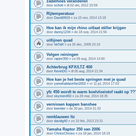
zadelhoes veranderen
door
schott
»
di 02 okt, 2012 15:59
Rijtemperatuur
door
David0919
»
za 15 nov, 2014 13:18
Hoe kan ik mijn rhino uitlaat stiller krijgen
door
danny1234
»
do 18 sep, 2014 21:56
uitlijnen quad
door
VaTaR
»
za 26 dec, 2009 22:10
Velgen reiningen
door
raptor350
»
za 09 aug, 2014 14:00
Achterbrug KFX/LTZ 400
door
KevinDG
»
di 05 aug, 2014 21:34
Hoe kan je het beste springen met je quad
door
yamahablastrfan2002
»
vr 11 jul, 2014 17:03
yfz 450 wordt te warm koelvloeistof raakt op ?
door
skymen450
»
za 29 mar, 2014 18:35
vernissen kappen banshee
door
lowrider
»
do 30 jan, 2014 21:32
remklauwen ltz
door
davidg40
»
zo 10 feb, 2013 23:31
Yamaha Raptor 350 van 2006
door
ChrissChross
»
za 18 jan, 2014 18:19