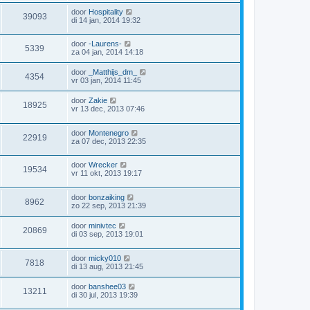
door
Hospitality
39093
di 14 jan, 2014 19:32
door
-Laurens-
5339
za 04 jan, 2014 14:18
door
_Matthijs_dm_
4354
vr 03 jan, 2014 11:45
door
Zakie
18925
vr 13 dec, 2013 07:46
door
Montenegro
22919
za 07 dec, 2013 22:35
door
Wrecker
19534
vr 11 okt, 2013 19:17
door
bonzaiking
8962
zo 22 sep, 2013 21:39
door
minivtec
20869
di 03 sep, 2013 19:01
door
micky010
7818
di 13 aug, 2013 21:45
door
banshee03
13211
di 30 jul, 2013 19:39