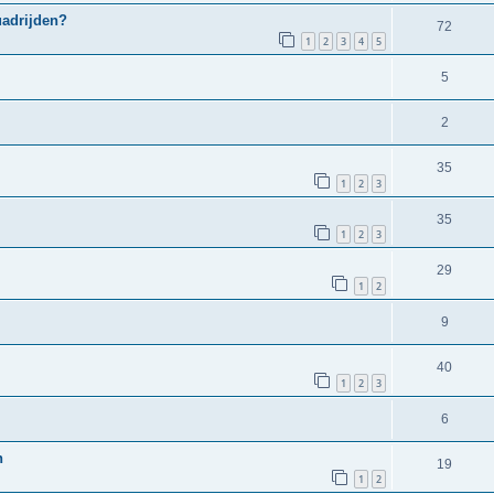
uadrijden?
72
1
2
3
4
5
5
2
35
1
2
3
35
1
2
3
29
1
2
9
40
1
2
3
6
n
19
1
2