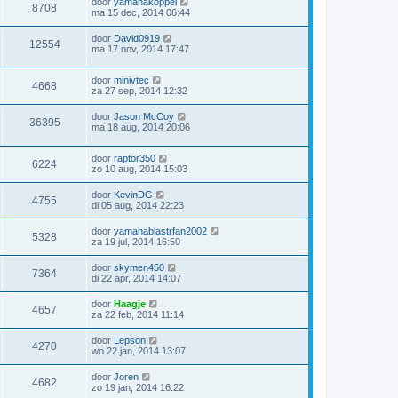
door
yamahakoppel
8708
ma 15 dec, 2014 06:44
door
David0919
12554
ma 17 nov, 2014 17:47
door
minivtec
4668
za 27 sep, 2014 12:32
door
Jason McCoy
36395
ma 18 aug, 2014 20:06
door
raptor350
6224
zo 10 aug, 2014 15:03
door
KevinDG
4755
di 05 aug, 2014 22:23
door
yamahablastrfan2002
5328
za 19 jul, 2014 16:50
door
skymen450
7364
di 22 apr, 2014 14:07
door
Haagje
4657
za 22 feb, 2014 11:14
door
Lepson
4270
wo 22 jan, 2014 13:07
door
Joren
4682
zo 19 jan, 2014 16:22