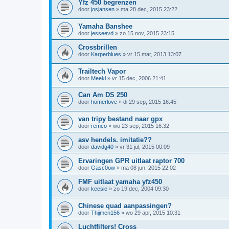
Yfz 450 begrenzen
door
josjansen
»
ma 28 dec, 2015 23:22
Yamaha Banshee
door
jesseevd
»
zo 15 nov, 2015 23:15
Crossbrillen
door
Karperblues
»
vr 15 mar, 2013 13:07
Trailtech Vapor
door
Meeki
»
vr 15 dec, 2006 21:41
Can Am DS 250
door
homerlove
»
di 29 sep, 2015 16:45
van tripy bestand naar gpx
door
remco
»
wo 23 sep, 2015 16:32
asv hendels. imitatie??
door
davidg40
»
vr 31 jul, 2015 00:09
Ervaringen GPR uitlaat raptor 700
door
Gasc0ow
»
ma 08 jun, 2015 22:02
FMF uitlaat yamaha yfz450
door
keesie
»
zo 19 dec, 2004 09:30
Chinese quad aanpassingen?
door
Thijmen156
»
wo 29 apr, 2015 10:31
Luchtfilters! Cross