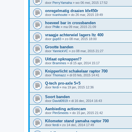
door
PerryYamaha
»
wo 06 mei, 2015 17:52
onregelmatig draaien kfx450r
door
tvanhoutte
»
do 26 mar, 2015 19:49
hoeveel bar in crossbanden
door
Phille
»
ma 09 mar, 2015 21:09
vraagje achterwiel lagers ltz 400
door
gup83
»
zo 08 mar, 2015 18:00
Grootte banden
door
YannickVC
»
zo 08 mar, 2015 21:27
Uitlaat opknappen!?
door
Brammes
»
di 15 apr, 2014 15:17
Knipperlicht schakelaar raptor 700
door
Thomazz
»
di 03 feb, 2015 14:41
Q-tech pro-axle 5+5
door
ferdi
»
ma 19 jan, 2015 12:36
Soort banden
door
David0919
»
di 16 dec, 2014 16:43
Aanbieding actioncam
door
PimSmeets
»
do 15 jan, 2015 21:42
Kilometer stand yamaha raptor 700
door
ferdi
»
zo 14 dec, 2014 17:49