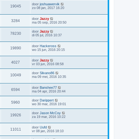
door
joshuawervik
19045
zo 08 jan, 2017 16:20
door
Jazzy
3284
ma 05 sep, 2016 20:50
door
Jazzy
78230
di 05 jul, 2016 10:37
door
Hackeross
19890
wo 15 jun, 2016 20:15
door
Jazzy
4027
vr 03 jun, 2016 08:58
door
Silvano86
10049
ma 09 mei, 2016 10:35
door
Banshee77
6594
ma 04 apr, 2016 20:44
door
Darippert
5960
wo 30 mar, 2016 19:01
door
Jason McCoy
19926
za 19 mar, 2016 10:22
door
Uufd
11011
vr 08 jan, 2016 18:10