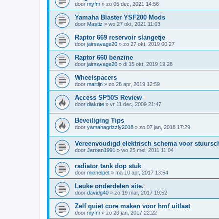
door
myfm
»
zo 05 dec, 2021 14:56
Yamaha Blaster YSF200 Mods
door
Mastiz
»
wo 27 okt, 2021 11:03
Raptor 669 reservoir slangetje
door
jairsavage20
»
zo 27 okt, 2019 00:27
Raptor 660 benzine
door
jairsavage20
»
di 15 okt, 2019 19:28
Wheelspacers
door
martijn
»
zo 28 apr, 2019 12:59
Access SP50S Review
door
diakrite
»
vr 11 dec, 2009 21:47
Beveiliging Tips
door
yamahagrizzly2018
»
zo 07 jan, 2018 17:29
Vereenvoudigd elektrisch schema voor stuursc
door
Jeroen1991
»
wo 25 mei, 2011 11:04
radiator tank dop stuk
door
michelpet
»
ma 10 apr, 2017 13:54
Leuke onderdelen site.
door
davidg40
»
zo 19 mar, 2017 19:52
Zelf quiet core maken voor hmf uitlaat
door
myfm
»
zo 29 jan, 2017 22:22