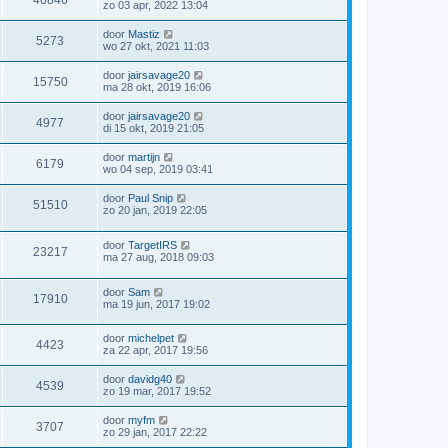
40846
zo 03 apr, 2022 13:04
door
Mastiz
5273
wo 27 okt, 2021 11:03
door
jairsavage20
15750
ma 28 okt, 2019 16:06
door
jairsavage20
4977
di 15 okt, 2019 21:05
door
martijn
6179
wo 04 sep, 2019 03:41
door
Paul Snip
51510
zo 20 jan, 2019 22:05
door
TargetIRS
23217
ma 27 aug, 2018 09:03
door
Sam
17910
ma 19 jun, 2017 19:02
door
michelpet
4423
za 22 apr, 2017 19:56
door
davidg40
4539
zo 19 mar, 2017 19:52
door
myfm
3707
zo 29 jan, 2017 22:22