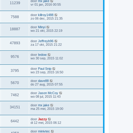
door
mx jake
11239
vr 01 jan, 2016 00:55
door
killroy1488
7588
zo 06 dec, 2015 21:35
door
Minyi
18887
wo 21 okt, 2015 22:19
door
Jeffreyb96
47893
za 17 okt, 2015 21:22
door
Iedow
9576
wo 30 sep, 2015 11:02
door
Paul Snip
3795
wo 23 sep, 2015 16:50
door
dave88
5670
do 27 aug, 2015 07:55
door
Jason McCoy
7462
wo 08 jul, 2015 11:43
door
mx jake
34151
ma 25 mei, 2015 19:00
door
Jazzy
6442
di 12 mei, 2015 06:12
door
minivtec