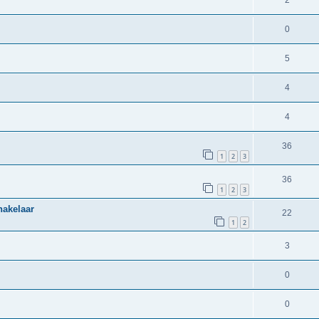
2
0
5
4
4
36
1
2
3
36
1
2
3
hakelaar
22
1
2
3
0
0