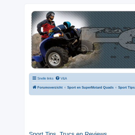
| QFB |
Hét quadforum van de Benelux
Snelle links
V&A
Forumoverzicht
Sport en SuperMotard Quads
Sport Tips
Sport Tips, Trucs en Reviews