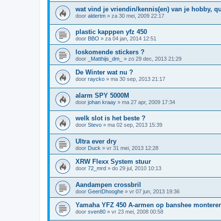
wat vind je vriendin/kennis(en) van je hobby, q
door
aldertm
»
za 30 mei, 2009 22:17
plastic kapppen yfz 450
door
BBO
»
za 04 jan, 2014 12:51
loskomende stickers ?
door
_Matthijs_dm_
»
zo 29 dec, 2013 21:29
De Winter wat nu ?
door
raycko
»
ma 30 sep, 2013 21:17
alarm SPY 5000M
door
johan kraay
»
ma 27 apr, 2009 17:34
welk slot is het beste ?
door
Stevo
»
ma 02 sep, 2013 15:39
Ultra ever dry
door
Duck
»
vr 31 mei, 2013 12:28
XRW Flexx System stuur
door
72_mrd
»
do 29 jul, 2010 10:13
Aandampen crossbril
door
GeertDhooghe
»
vr 07 jun, 2013 19:36
Yamaha YFZ 450 A-armen op banshee montere
door
sven80
»
vr 23 mei, 2008 00:58