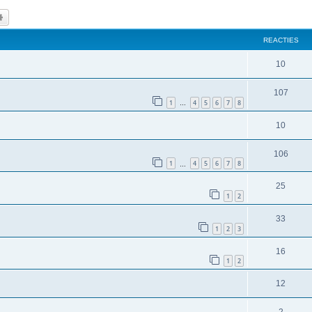
k
Uitgebreid zoeken
REACTIES
10
107
1
4
5
6
7
8
…
10
106
1
4
5
6
7
8
…
25
1
2
33
1
2
3
16
1
2
12