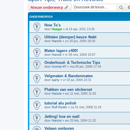
Zoe
Nieuw onderwerp
ONDERWERPEN
How To's
door
Haagje
»
di 19 apr, 2011 13:35
Uitlaten (demper) keuze 4takt
door
Hanzie
»
zo 20 jun, 2004 18:30
Maten lagers z400!
door
Hanzie
»
vr 05 nov, 2004 15:57
Onderhoud- & Technische Tips
door
Ivoman #7
»
ma 09 jan, 2006 17:34
Velgmaten & Bandenmaten
door
sjarty
»
vr 02 jul, 2004 23:31
Plakken van een stickerset
door
Hanzie
»
wo 11 mei, 2005 11:43
tutorial alu polish
door
Ruff Ryder
»
za 31 mei, 2008 11:19
Jetting! hoe en wat!
door
Hanzie
»
wo 25 feb, 2004 21:32
Velgen omboren