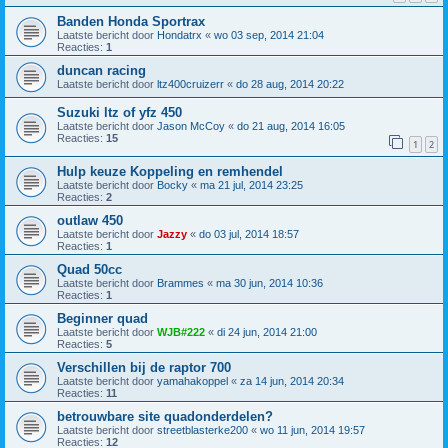
Banden Honda Sportrax
Laatste bericht door
Hondatrx
«
wo 03 sep, 2014 21:04
Reacties:
1
duncan racing
Laatste bericht door
ltz400cruizerr
«
do 28 aug, 2014 20:22
Suzuki ltz of yfz 450
Laatste bericht door
Jason McCoy
«
do 21 aug, 2014 16:05
Reacties:
15
1
2
Hulp keuze Koppeling en remhendel
Laatste bericht door
Bocky
«
ma 21 jul, 2014 23:25
Reacties:
2
outlaw 450
Laatste bericht door
Jazzy
«
do 03 jul, 2014 18:57
Reacties:
1
Quad 50cc
Laatste bericht door
Brammes
«
ma 30 jun, 2014 10:36
Reacties:
1
Beginner quad
Laatste bericht door
WJB#222
«
di 24 jun, 2014 21:00
Reacties:
5
Verschillen bij de raptor 700
Laatste bericht door
yamahakoppel
«
za 14 jun, 2014 20:34
Reacties:
11
betrouwbare site quadonderdelen?
Laatste bericht door
streetblasterke200
«
wo 11 jun, 2014 19:57
Reacties:
12