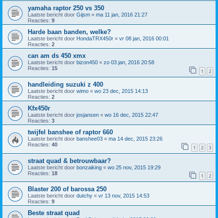
yamaha raptor 250 vs 350
Laatste bericht door
Gijsm
«
ma 11 jan, 2016 21:27
Reacties:
9
Harde baan banden, welke?
Laatste bericht door
HondaTRX450r
«
vr 08 jan, 2016 00:01
Reacties:
2
can am ds 450 xmx
Laatste bericht door
bizon450
«
zo 03 jan, 2016 20:58
Reacties:
15
1
2
handleiding suzuki z 400
Laatste bericht door
wimo
«
wo 23 dec, 2015 14:13
Reacties:
2
Kfx450r
Laatste bericht door
josjansen
«
wo 16 dec, 2015 22:47
Reacties:
3
twijfel banshee of raptor 660
Laatste bericht door
banshee03
«
ma 14 dec, 2015 23:26
Reacties:
40
1
2
3
straat quad & betrouwbaar?
Laatste bericht door
bonzaiking
«
wo 25 nov, 2015 19:29
Reacties:
18
1
2
Blaster 200 of barossa 250
Laatste bericht door
dutchy
«
vr 13 nov, 2015 14:53
Reacties:
9
Beste straat quad