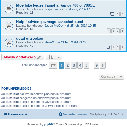
Moeilijke keuze Yamaha Raptor 700 of 700SE
Laatste bericht door
Karperblues
«
di 04 mar, 2014 17:39
Reacties:
19
1
2
Hulp / advies gevraagd aanschaf quad
Laatste bericht door
Jason McCoy
«
di 25 feb, 2014 19:35
Reacties:
58
1
2
3
4
quad uitzoeken
Laatste bericht door
stejer2
«
vr 21 feb, 2014 21:27
Reacties:
40
1
2
3
Nieuw onderwerp
Pagina
1
van
9
1
2
3
4
5
9
Volgende
1784 onderwerpen
…
Ga naar
FORUMPERMISSIES
Je
kunt niet
nieuwe berichten plaatsen in dit forum
Je
kunt niet
reageren op onderwerpen in dit forum
Je
kunt niet
je eigen berichten wijzigen in dit forum
Je
kunt niet
je eigen berichten verwijderen in dit forum
Forumoverzicht
Verwijder cookies
Alle tijden zijn
UTC+01:00
Powered by
phpBB
® Forum Software © phpBB Limited