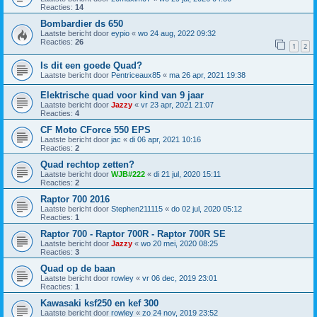
Reacties:
14
Bombardier ds 650
Laatste bericht door
eypio
«
wo 24 aug, 2022 09:32
Reacties:
26
1
2
Is dit een goede Quad?
Laatste bericht door
Pentriceaux85
«
ma 26 apr, 2021 19:38
Elektrische quad voor kind van 9 jaar
Laatste bericht door
Jazzy
«
vr 23 apr, 2021 21:07
Reacties:
4
CF Moto CForce 550 EPS
Laatste bericht door
jac
«
di 06 apr, 2021 10:16
Reacties:
2
Quad rechtop zetten?
Laatste bericht door
WJB#222
«
di 21 jul, 2020 15:11
Reacties:
2
Raptor 700 2016
Laatste bericht door
Stephen211115
«
do 02 jul, 2020 05:12
Reacties:
1
Raptor 700 - Raptor 700R - Raptor 700R SE
Laatste bericht door
Jazzy
«
wo 20 mei, 2020 08:25
Reacties:
3
Quad op de baan
Laatste bericht door
rowley
«
vr 06 dec, 2019 23:01
Reacties:
1
Kawasaki ksf250 en kef 300
Laatste bericht door
rowley
«
zo 24 nov, 2019 23:52