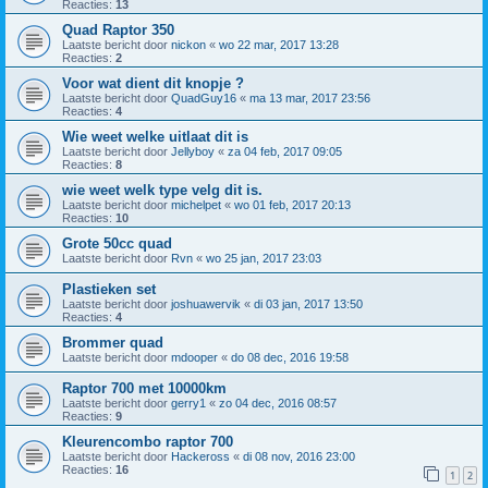
Reacties:
13
Quad Raptor 350
Laatste bericht door
nickon
«
wo 22 mar, 2017 13:28
Reacties:
2
Voor wat dient dit knopje ?
Laatste bericht door
QuadGuy16
«
ma 13 mar, 2017 23:56
Reacties:
4
Wie weet welke uitlaat dit is
Laatste bericht door
Jellyboy
«
za 04 feb, 2017 09:05
Reacties:
8
wie weet welk type velg dit is.
Laatste bericht door
michelpet
«
wo 01 feb, 2017 20:13
Reacties:
10
Grote 50cc quad
Laatste bericht door
Rvn
«
wo 25 jan, 2017 23:03
Plastieken set
Laatste bericht door
joshuawervik
«
di 03 jan, 2017 13:50
Reacties:
4
Brommer quad
Laatste bericht door
mdooper
«
do 08 dec, 2016 19:58
Raptor 700 met 10000km
Laatste bericht door
gerry1
«
zo 04 dec, 2016 08:57
Reacties:
9
Kleurencombo raptor 700
Laatste bericht door
Hackeross
«
di 08 nov, 2016 23:00
Reacties:
16
1
2