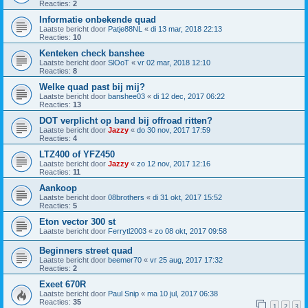
Reacties:
2
Informatie onbekende quad
Laatste bericht door
Patje88NL
«
di 13 mar, 2018 22:13
Reacties:
10
Kenteken check banshee
Laatste bericht door
SlOoT
«
vr 02 mar, 2018 12:10
Reacties:
8
Welke quad past bij mij?
Laatste bericht door
banshee03
«
di 12 dec, 2017 06:22
Reacties:
13
DOT verplicht op band bij offroad ritten?
Laatste bericht door
Jazzy
«
do 30 nov, 2017 17:59
Reacties:
4
LTZ400 of YFZ450
Laatste bericht door
Jazzy
«
zo 12 nov, 2017 12:16
Reacties:
11
Aankoop
Laatste bericht door
08brothers
«
di 31 okt, 2017 15:52
Reacties:
5
Eton vector 300 st
Laatste bericht door
Ferrytl2003
«
zo 08 okt, 2017 09:58
Beginners street quad
Laatste bericht door
beemer70
«
vr 25 aug, 2017 17:32
Reacties:
2
Exeet 670R
Laatste bericht door
Paul Snip
«
ma 10 jul, 2017 06:38
Reacties:
35
1
2
3