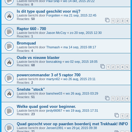
Laatste bericht door
Paul Snip
«
wo 14 okt, 2015 20:22
Reacties:
8
Is dit type quad geschikt voor mij?
Laatste bericht door
Forgotten
«
ma 21 sep, 2015 22:45
Reacties:
50
1
2
3
4
Raptor 660 - 700
Laatste bericht door
Jason McCoy
«
zo 20 sep, 2015 12:30
Reacties:
1
Bromquad
Laatste bericht door
Thomash
«
ma 14 sep, 2015 08:17
Reacties:
4
Oude vs nieuwe blaster
Laatste bericht door
bonzaiking
«
wo 02 sep, 2015 18:05
Reacties:
68
1
2
3
4
5
powercommander 3 of 5 raptor 700
Laatste bericht door
martyn62
«
wo 26 aug, 2015 23:11
Reacties:
2
Snelste "stock"
Laatste bericht door
banshee03
«
wo 26 aug, 2015 03:29
Reacties:
51
1
2
3
4
Welke quad goed voor beginner.
Laatste bericht door
jordy66067
«
wo 19 aug, 2015 17:31
Reacties:
23
1
2
Quad gezocht voor op paarden boerderij met Trekhaak! INFO
Laatste bericht door
Jeroen1991
«
wo 29 jul, 2015 09:38
Reacties:
21