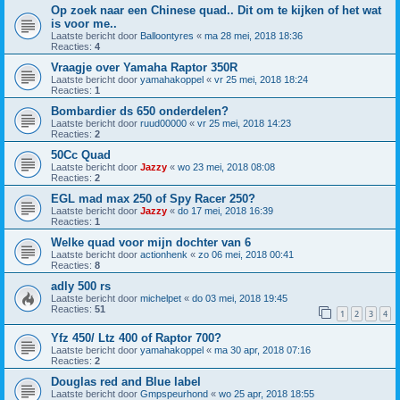
Op zoek naar een Chinese quad.. Dit om te kijken of het wat
is voor me..
Laatste bericht door
Balloontyres
«
ma 28 mei, 2018 18:36
Reacties:
4
Vraagje over Yamaha Raptor 350R
Laatste bericht door
yamahakoppel
«
vr 25 mei, 2018 18:24
Reacties:
1
Bombardier ds 650 onderdelen?
Laatste bericht door
ruud00000
«
vr 25 mei, 2018 14:23
Reacties:
2
50Cc Quad
Laatste bericht door
Jazzy
«
wo 23 mei, 2018 08:08
Reacties:
2
EGL mad max 250 of Spy Racer 250?
Laatste bericht door
Jazzy
«
do 17 mei, 2018 16:39
Reacties:
1
Welke quad voor mijn dochter van 6
Laatste bericht door
actionhenk
«
zo 06 mei, 2018 00:41
Reacties:
8
adly 500 rs
Laatste bericht door
michelpet
«
do 03 mei, 2018 19:45
Reacties:
51
1
2
3
4
Yfz 450/ Ltz 400 of Raptor 700?
Laatste bericht door
yamahakoppel
«
ma 30 apr, 2018 07:16
Reacties:
2
Douglas red and Blue label
Laatste bericht door
Gmpspeurhond
«
wo 25 apr, 2018 18:55