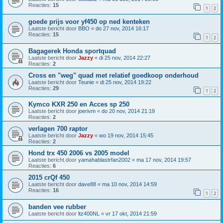
Reacties:
15
1
2
goede prijs voor yf450 op ned kenteken
Laatste bericht door
BBO
«
do 27 nov, 2014 16:17
Reacties:
15
1
2
Bagagerek Honda sportquad
Laatste bericht door
Jazzy
«
di 25 nov, 2014 22:27
Reacties:
2
Cross en "weg" quad met relatief goedkoop onderhoud
Laatste bericht door
Teunie
«
di 25 nov, 2014 19:22
Reacties:
29
1
2
Kymco KXR 250 en Acces sp 250
Laatste bericht door
joerivm
«
do 20 nov, 2014 21:19
Reacties:
2
verlagen 700 raptor
Laatste bericht door
Jazzy
«
wo 19 nov, 2014 15:45
Reacties:
2
Hond trx 450 2006 vs 2005 model
Laatste bericht door
yamahablastrfan2002
«
ma 17 nov, 2014 19:57
Reacties:
6
2015 crQf 450
Laatste bericht door
dave88
«
ma 10 nov, 2014 14:59
Reacties:
16
1
2
banden vee rubber
Laatste bericht door
ltz400NL
«
vr 17 okt, 2014 21:59