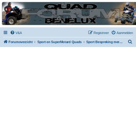
| QFB |
Hét quadforum van de Benelux
V&A
Registreer
Aanmelden
Z
Forumoverzicht
Sport en SuperMotard Quads
Sport Bespreking merken en types
o
e
k