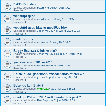
E-ATV Duitsland
Laatste bericht door
petern
«
di 06 nov, 2018 17:07
Reacties:
3
wedstrijd quad
Laatste bericht door
minivtec
«
za 06 okt, 2018 09:32
Reacties:
2
wedstrijd quad blaster met 80cc blok
Laatste bericht door
Jason McCoy
«
di 02 okt, 2018 20:10
Reacties:
6
merk toprims
Laatste bericht door
myfm
«
vr 24 aug, 2018 16:31
Reacties:
2
Buggy Reviews & Informatie?
Laatste bericht door
Jason McCoy
«
do 16 aug, 2018 17:08
Reacties:
3
yamaha raptor 700 se 2019
Laatste bericht door
myfm
«
wo 25 jul, 2018 17:18
Reacties:
4
Eerste quad, goedkoop, tweedehands of nieuw?
Laatste bericht door
yamahakoppel
«
do 12 jul, 2018 14:38
Reacties:
5
Bekende ktm E atv.?
Laatste bericht door
WJB#222
«
zo 08 jul, 2018 15:23
Reacties:
2
quad cpi 250 van 2007 welk honda blok past ?
Laatste bericht door
Paul Snip
«
vr 01 jun, 2018 17:09
Reacties:
3