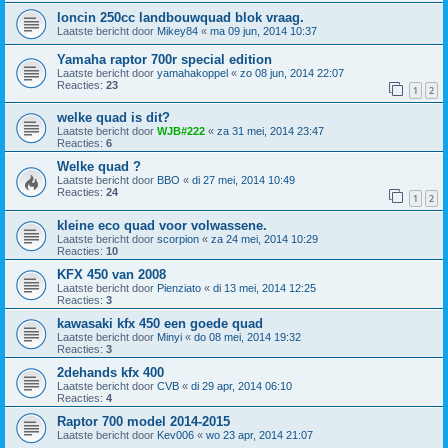
loncin 250cc landbouwquad blok vraag.
Laatste bericht door
Mikey84
«
ma 09 jun, 2014 10:37
Yamaha raptor 700r special edition
Laatste bericht door
yamahakoppel
«
zo 08 jun, 2014 22:07
Reacties:
23
1
2
welke quad is dit?
Laatste bericht door
WJB#222
«
za 31 mei, 2014 23:47
Reacties:
6
Welke quad ?
Laatste bericht door
BBO
«
di 27 mei, 2014 10:49
Reacties:
24
1
2
kleine eco quad voor volwassene.
Laatste bericht door
scorpion
«
za 24 mei, 2014 10:29
Reacties:
10
KFX 450 van 2008
Laatste bericht door
Pienziato
«
di 13 mei, 2014 12:25
Reacties:
3
kawasaki kfx 450 een goede quad
Laatste bericht door
Minyi
«
do 08 mei, 2014 19:32
Reacties:
3
2dehands kfx 400
Laatste bericht door
CVB
«
di 29 apr, 2014 06:10
Reacties:
4
Raptor 700 model 2014-2015
Laatste bericht door
Kev006
«
wo 23 apr, 2014 21:07