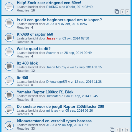
Help! Zoek zeer dringend een 50cc!
Laatste bericht door
RikSMC
«
do 09 okt, 2014 08:40
Reacties:
16
1
2
is dit een goede beginners quad om te kopen?
Laatste bericht door
AC67
«
di 07 okt, 2014 10:57
Reacties:
4
Kfx400 of raptor 660
Laatste bericht door
Jazzy
«
vr 03 okt, 2014 07:30
Reacties:
9
Welke quad is dit?
Laatste bericht door
Steven
«
zo 28 sep, 2014 20:49
Reacties:
4
ltz 400 blok
Laatste bericht door
Jason McCoy
«
wo 17 sep, 2014 11:35
Reacties:
12
ltr 450
Laatste bericht door
DriveandgoSR
«
vr 12 sep, 2014 11:38
Reacties:
6
Yamaha Raptor 1000cc R1 Blok
Laatste bericht door
JdmhatchR
«
do 11 sep, 2014 15:45
Reacties:
8
De snelste voor de jeugt! Raptor 250\Blaster 200
Laatste bericht door
minivtec
«
vr 05 sep, 2014 08:26
Reacties:
9
kilometerstand en verschil types barossa.
Laatste bericht door
AC67
«
do 04 sep, 2014 11:06
Reacties:
33
1
2
3