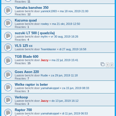
Reacties:
11
Yamaha banshee 350
Laatste bericht door
yannick1993
«
ma 18 nov, 2019 21:00
Reacties:
12
Kazuma quad
Laatste bericht door
rowley
«
ma 21 okt, 2019 12:50
Reacties:
1
suzuki LT 500 ( quadzila)
Laatste bericht door
myfm
«
vr 30 aug, 2019 16:26
Reacties:
4
VLS 125 cc
Laatste bericht door
Teamblaster
«
di 27 aug, 2019 16:58
TGB Blade 600
Laatste bericht door
Jazzy
«
ma 22 jul, 2019 15:41
Reacties:
15
1
2
Goes Aeon 220
Laatste bericht door
Rudie
«
za 29 jun, 2019 11:18
Reacties:
7
Welke raptor is beter
Laatste bericht door
yamahakoppel
«
za 15 jun, 2019 08:33
Reacties:
3
Verkoop
Laatste bericht door
Jazzy
«
do 13 jun, 2019 16:12
Reacties:
3
Raptor 700
Laatste bericht door
yamahakoppel
«
di 11 jun, 2019 06:53