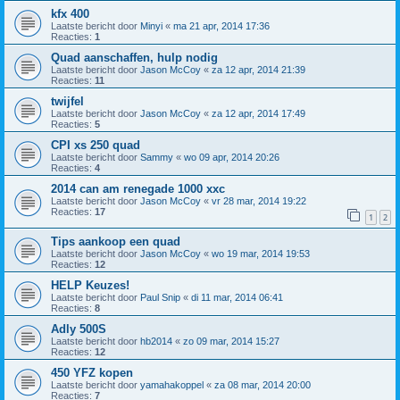
kfx 400
Laatste bericht door
Minyi
«
ma 21 apr, 2014 17:36
Reacties:
1
Quad aanschaffen, hulp nodig
Laatste bericht door
Jason McCoy
«
za 12 apr, 2014 21:39
Reacties:
11
twijfel
Laatste bericht door
Jason McCoy
«
za 12 apr, 2014 17:49
Reacties:
5
CPI xs 250 quad
Laatste bericht door
Sammy
«
wo 09 apr, 2014 20:26
Reacties:
4
2014 can am renegade 1000 xxc
Laatste bericht door
Jason McCoy
«
vr 28 mar, 2014 19:22
Reacties:
17
1
2
Tips aankoop een quad
Laatste bericht door
Jason McCoy
«
wo 19 mar, 2014 19:53
Reacties:
12
HELP Keuzes!
Laatste bericht door
Paul Snip
«
di 11 mar, 2014 06:41
Reacties:
8
Adly 500S
Laatste bericht door
hb2014
«
zo 09 mar, 2014 15:27
Reacties:
12
450 YFZ kopen
Laatste bericht door
yamahakoppel
«
za 08 mar, 2014 20:00
Reacties:
7