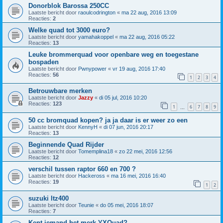
Donorblok Barossa 250CC
Laatste bericht door
raoulcodrington
«
ma 22 aug, 2016 13:09
Reacties:
2
Welke quad tot 3000 euro?
Laatste bericht door
yamahakoppel
«
ma 22 aug, 2016 05:22
Reacties:
13
Leuke brommerquad voor openbare weg en toegestane
bospaden
Laatste bericht door
Pwnypower
«
vr 19 aug, 2016 17:40
Reacties:
56
1
2
3
4
Betrouwbare merken
Laatste bericht door
Jazzy
«
di 05 jul, 2016 10:20
Reacties:
123
1
6
7
8
9
…
50 cc bromquad kopen? ja ja daar is er weer zo een
Laatste bericht door
KennyH
«
di 07 jun, 2016 20:17
Reacties:
13
Beginnende Quad Rijder
Laatste bericht door
Tomemplina18
«
zo 22 mei, 2016 12:56
Reacties:
12
verschil tussen raptor 660 en 700 ?
Laatste bericht door
Hackeross
«
ma 16 mei, 2016 16:40
Reacties:
19
1
2
suzuki ltz400
Laatste bericht door
Teunie
«
do 05 mei, 2016 18:07
Reacties:
7
Kent iemand het merk YXQuad?