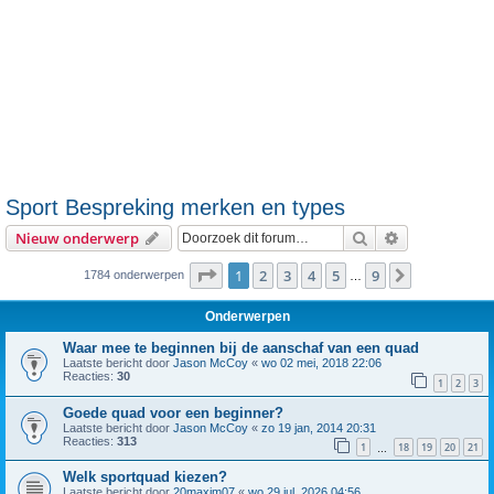
Sport Bespreking merken en types
Zoek
Uitgebreid z
Nieuw onderwerp
Pagina
1
van
9
1
2
3
4
5
9
Volgende
1784 onderwerpen
…
Onderwerpen
Waar mee te beginnen bij de aanschaf van een quad
Laatste bericht door
Jason McCoy
«
wo 02 mei, 2018 22:06
Reacties:
30
1
2
3
Goede quad voor een beginner?
Laatste bericht door
Jason McCoy
«
zo 19 jan, 2014 20:31
Reacties:
313
1
18
19
20
21
…
Welk sportquad kiezen?
Laatste bericht door
20maxim07
«
wo 29 jul, 2026 04:56