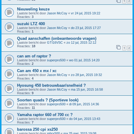
1
2
Nieuweling keuze
Laatste bericht door
Jason McCoy
«
vr 24 jul, 2015 19:22
Reacties:
3
suzuki LTZ 400
Laatste bericht door
Jason McCoy
«
do 23 jul, 2015 17:27
Reacties:
1
Quad aanschaffen (onbeantwoorde vragen)
Laatste bericht door
GTI16VSC
«
zo 12 jul, 2015 12:12
Reacties:
18
1
2
can am of raptor ?
Laatste bericht door
superpro500
«
wo 01 jul, 2015 14:20
Reacties:
2
Can am 450 x mx / xc
Laatste bericht door
Jason McCoy
«
zo 28 jun, 2015 19:32
Reacties:
4
Hyosung 450 betrouwbaar/snelheid ?
Laatste bericht door
Jason McCoy
«
ma 15 jun, 2015 16:58
Reacties:
9
Soorten quads ? (Sportieve look)
Laatste bericht door
superpro500
«
di 09 jun, 2015 14:36
Reacties:
11
Yamaha raptor 660 of 700 cc ?
Laatste bericht door
superpro500
«
do 04 jun, 2015 13:43
Reacties:
7
barossa 250 cpi xs250
Laatste bericht door
mhrx500
«
ma 25 mei, 2015 19:08