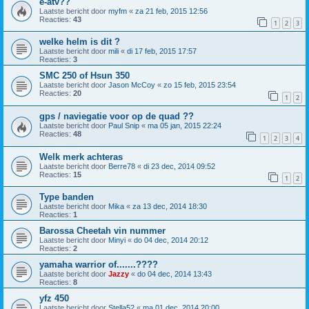
e-atv??
Laatste bericht door
myfm
«
za 21 feb, 2015 12:56
Reacties:
43
1
2
3
welke helm is dit ?
Laatste bericht door
mili
«
di 17 feb, 2015 17:57
Reacties:
3
SMC 250 of Hsun 350
Laatste bericht door
Jason McCoy
«
zo 15 feb, 2015 23:54
Reacties:
20
1
2
gps / naviegatie voor op de quad ??
Laatste bericht door
Paul Snip
«
ma 05 jan, 2015 22:24
Reacties:
48
1
2
3
4
Welk merk achteras
Laatste bericht door
Berre78
«
di 23 dec, 2014 09:52
Reacties:
15
1
2
Type banden
Laatste bericht door
Mika
«
za 13 dec, 2014 18:30
Reacties:
1
Barossa Cheetah vin nummer
Laatste bericht door
Minyi
«
do 04 dec, 2014 20:12
Reacties:
2
yamaha warrior of.......????
Laatste bericht door
Jazzy
«
do 04 dec, 2014 13:43
Reacties:
8
yfz 450
Laatste bericht door
Stella52
«
ma 01 dec, 2014 20:00