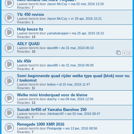
Laatste bericht door
Jason McCoy
«
ma 02 mei, 2016 13:26
Reacties:
7
Yfz 450 revisie
Laatste bericht door
Jason McCoy
«
vr 29 apr, 2016 15:21
Reacties:
1
Hulp keuze ltz
Laatste bericht door
yamahakoppel
«
ma 25 apr, 2016 16:22
Reacties:
14
ADLY QUAD
Laatste bericht door
dave88
«
do 31 mar, 2016 06:10
Reacties:
16
1
2
kfx 450r
Laatste bericht door
dave88
«
do 31 mar, 2016 06:05
Reacties:
4
Semi beginnende quad rijder welke type quad (blok) voor nu
/ toekomst
Laatste bericht door
Iedow
«
di 15 mar, 2016 11:47
Reacties:
11
Welke mini kinderquad voor de kleine
Laatste bericht door
dutchy
«
wo 09 mar, 2016 12:50
Reacties:
13
Suzuki ltr450 of Yamaha Banshee 350
Laatste bericht door
JdmhatchR
«
wo 02 mar, 2016 08:47
Reacties:
7
Renegade 1000 XMR 2016
Laatste bericht door
Pindapotje
«
wo 13 jan, 2016 08:56
Reacties:
7