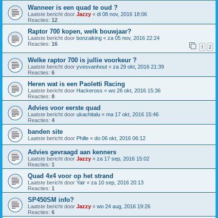
Wanneer is een quad te oud ?
Laatste bericht door
Jazzy
«
di 08 nov, 2016 18:06
Reacties:
12
Raptor 700 kopen, welk bouwjaar?
Laatste bericht door
bonzaiking
«
za 05 nov, 2016 22:24
Reacties:
16
1
2
Welke raptor 700 is jullie voorkeur ?
Laatste bericht door
yvesvanhout
«
za 29 okt, 2016 21:39
Reacties:
6
Heren wat is een Paoletti Racing
Laatste bericht door
Hackeross
«
wo 26 okt, 2016 15:36
Reacties:
8
Advies voor eerste quad
Laatste bericht door
ukachitalu
«
ma 17 okt, 2016 15:46
Reacties:
4
banden site
Laatste bericht door
Phille
«
do 06 okt, 2016 06:12
Advies gevraagd aan kenners
Laatste bericht door
Jazzy
«
za 17 sep, 2016 15:02
Reacties:
1
Quad 4x4 voor op het strand
Laatste bericht door
Yair
«
za 10 sep, 2016 20:13
Reacties:
1
SP450SM info?
Laatste bericht door
Jazzy
«
wo 24 aug, 2016 19:26
Reacties:
6