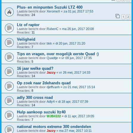
Plus- en minpunten Suzuki LTZ 400
Laatste bericht door
XeromeX
«
za 01 jul, 2017 17:53
Reacties:
24
1
2
Ltz of raptor
Laatste bericht door
RubenC
«
ma 26 jun, 2017 20:08
Reacties:
11
Veiligheid
Laatste bericht door
bkk
«
di 20 jun, 2017 21:20
Reacties:
7
Tips en vragen, over mogelijk eerste Quad :)
Laatste bericht door
Quadtje
«
vr 09 jun, 2017 17:35
Reacties:
5
16 jaar welke quad?
Laatste bericht door
Jazzy
«
vr 26 mei, 2017 14:33
Reacties:
14
Op zoek naar 2dehands quad
Laatste bericht door
djeffvanh
«
zo 21 mei, 2017 15:14
Reacties:
8
adly 300 cross road
Laatste bericht door
Adly4
«
di 18 apr, 2017 07:39
Reacties:
14
Hulp aankoop suzuki ltz40
Laatste bericht door
WJB#222
«
di 11 apr, 2017 19:05
Reacties:
7
national motors extreme 300 onderdelen
Laatste bericht door
Jazzy
«
ma 27 mar, 2017 10:11