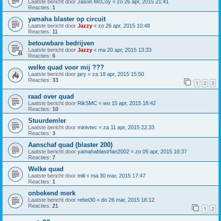
Laatste bericht door
Jason McCoy
«
zo 26 apr, 2015 21:41
Reacties:
1
yamaha blaster op circuit
Laatste bericht door
Jazzy
«
zo 26 apr, 2015 10:48
Reacties:
11
betouwbare bedrijven
Laatste bericht door
Jazzy
«
ma 20 apr, 2015 13:33
Reacties:
6
welke quad voor mij ???
Laatste bericht door
jary
«
za 18 apr, 2015 15:50
Reacties:
33
1
2
3
raad over quad
Laatste bericht door
RikSMC
«
wo 15 apr, 2015 18:42
Reacties:
10
Stuurdemler
Laatste bericht door
minivtec
«
za 11 apr, 2015 22:33
Reacties:
3
Aanschaf quad (blaster 200)
Laatste bericht door
yamahablastrfan2002
«
zo 05 apr, 2015 18:37
Reacties:
7
Welke quad
Laatste bericht door
mili
«
ma 30 mar, 2015 17:47
Reacties:
1
onbekend merk
Laatste bericht door
rebel30
«
do 26 mar, 2015 16:12
Reacties:
21
1
2