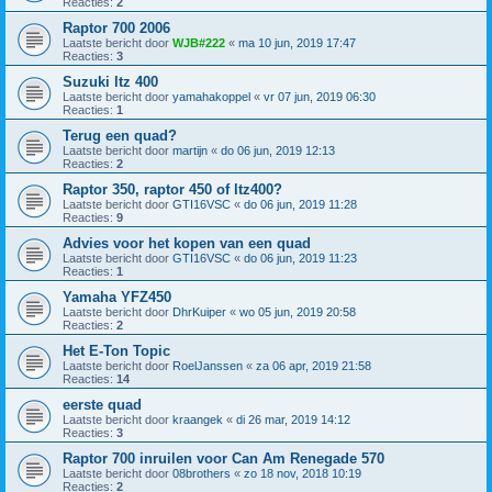
Reacties:
2
Raptor 700 2006
Laatste bericht door
WJB#222
«
ma 10 jun, 2019 17:47
Reacties:
3
Suzuki ltz 400
Laatste bericht door
yamahakoppel
«
vr 07 jun, 2019 06:30
Reacties:
1
Terug een quad?
Laatste bericht door
martijn
«
do 06 jun, 2019 12:13
Reacties:
2
Raptor 350, raptor 450 of ltz400?
Laatste bericht door
GTI16VSC
«
do 06 jun, 2019 11:28
Reacties:
9
Advies voor het kopen van een quad
Laatste bericht door
GTI16VSC
«
do 06 jun, 2019 11:23
Reacties:
1
Yamaha YFZ450
Laatste bericht door
DhrKuiper
«
wo 05 jun, 2019 20:58
Reacties:
2
Het E-Ton Topic
Laatste bericht door
RoelJanssen
«
za 06 apr, 2019 21:58
Reacties:
14
eerste quad
Laatste bericht door
kraangek
«
di 26 mar, 2019 14:12
Reacties:
3
Raptor 700 inruilen voor Can Am Renegade 570
Laatste bericht door
08brothers
«
zo 18 nov, 2018 10:19
Reacties:
2