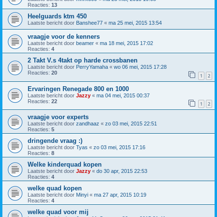
Reacties:
13
Heelguards ktm 450
Laatste bericht door
Banshee77
«
ma 25 mei, 2015 13:54
vraagje voor de kenners
Laatste bericht door
beamer
«
ma 18 mei, 2015 17:02
Reacties:
4
2 Takt V.s 4takt op harde crossbanen
Laatste bericht door
PerryYamaha
«
wo 06 mei, 2015 17:28
Reacties:
20
1
2
Ervaringen Renegade 800 en 1000
Laatste bericht door
Jazzy
«
ma 04 mei, 2015 00:37
Reacties:
22
1
2
vraagje voor experts
Laatste bericht door
zandhaaz
«
zo 03 mei, 2015 22:51
Reacties:
5
dringende vraag :)
Laatste bericht door
Tyas
«
zo 03 mei, 2015 17:16
Reacties:
8
Welke kinderquad kopen
Laatste bericht door
Jazzy
«
do 30 apr, 2015 22:53
Reacties:
4
welke quad kopen
Laatste bericht door
Minyi
«
ma 27 apr, 2015 10:19
Reacties:
4
welke quad voor mij