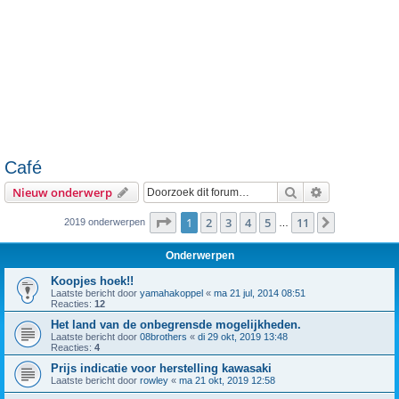
Café
Zoek
Uitgebreid z
Nieuw onderwerp
Pagina
1
van
11
1
2
3
4
5
11
Volgende
2019 onderwerpen
…
Onderwerpen
Koopjes hoek!!
Laatste bericht door
yamahakoppel
«
ma 21 jul, 2014 08:51
Reacties:
12
Het land van de onbegrensde mogelijkheden.
Laatste bericht door
08brothers
«
di 29 okt, 2019 13:48
Reacties:
4
Prijs indicatie voor herstelling kawasaki
Laatste bericht door
rowley
«
ma 21 okt, 2019 12:58