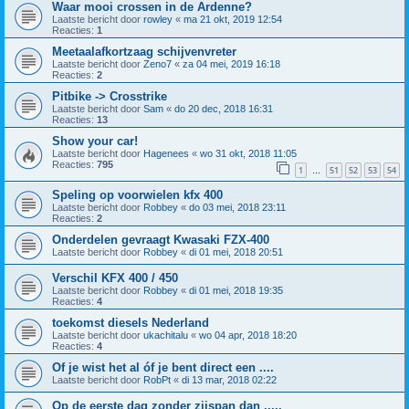
Waar mooi crossen in de Ardenne?
Laatste bericht door
rowley
«
ma 21 okt, 2019 12:54
Reacties:
1
Meetaalafkortzaag schijvenvreter
Laatste bericht door
Zeno7
«
za 04 mei, 2019 16:18
Reacties:
2
Pitbike -> Crosstrike
Laatste bericht door
Sam
«
do 20 dec, 2018 16:31
Reacties:
13
Show your car!
Laatste bericht door
Hagenees
«
wo 31 okt, 2018 11:05
Reacties:
795
1
51
52
53
54
…
Speling op voorwielen kfx 400
Laatste bericht door
Robbey
«
do 03 mei, 2018 23:11
Reacties:
2
Onderdelen gevraagt Kwasaki FZX-400
Laatste bericht door
Robbey
«
di 01 mei, 2018 20:51
Verschil KFX 400 / 450
Laatste bericht door
Robbey
«
di 01 mei, 2018 19:35
Reacties:
4
toekomst diesels Nederland
Laatste bericht door
ukachitalu
«
wo 04 apr, 2018 18:20
Reacties:
4
Of je wist het al óf je bent direct een ....
Laatste bericht door
RobPt
«
di 13 mar, 2018 02:22
Op de eerste dag zonder zijspan dan .....