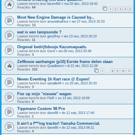
Laatste bericht door
bizon450
«
ma 02 dec, 2013 19:42
Reacties:
64
1
2
3
4
5
Most New Engine Damage is Caused by...
Laatste bericht door
aroundinafrica
«
wo 27 nov, 2013 15:33
Reacties:
13
wat is een lampsonde ?
Laatste bericht door
geo2frey
«
wo 13 nov, 2013 20:10
Reacties:
11
Ongeval bedrijfsbusje Kazumaquads.
Laatste bericht door
Gerd
«
wo 06 nov, 2013 20:48
Reacties:
3
Zelfbouw aanhanger (p10) Eerste frame delen staan
Laatste bericht door
Quadbeest
«
di 22 okt, 2013 21:28
Reacties:
153
1
8
9
10
11
…
Neven Eventing 1h Kart race @ Eupen!
Laatste bericht door
sjmallie94
«
zo 20 okt, 2013 20:33
Reacties:
3
Fier op mijn "nieuwe" wagen
Laatste bericht door
FloR
«
zo 13 okt, 2013 19:59
Reacties:
9
Tippmann Custom 98 Pro
Laatste bericht door
dave88
«
do 12 sep, 2013 17:40
Reacties:
1
It ain't a f***ing tractor! Yamaha Commercial.
Laatste bericht door
dave88
«
do 12 sep, 2013 06:11
Reacties:
4