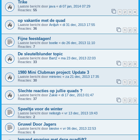
Trike
Laatste bericht door
java
«
di 07 jan, 2014 07:29
Reacties:
55
1
2
3
4
op vakantie met de quad
Laatste bericht door
Ardjuh
«
di 31 dec, 2013 17:55
Reacties:
36
1
2
3
Fijne feestdagen!
Laatste bericht door
boelie
«
do 26 dec, 2013 11:10
Reacties:
7
De sleutelblunder topic
Laatste bericht door
Bart2
«
ma 23 dec, 2013 22:03
Reacties:
33
1
2
3
1980 Mini Clubman project: Update 3
Laatste bericht door
minivtec
«
za 21 dec, 2013 17:35
Reacties:
30
1
2
3
Slechte reacties op jullie quads ?
Laatste bericht door
Zakie
«
di 17 dec, 2013 01:47
Reacties:
37
1
2
3
Speeltje voor de winter
Laatste bericht door
nelistgb
«
vr 13 dec, 2013 19:43
Reacties:
2
Gruwel Door Jagers
Laatste bericht door
bieske
«
vr 06 dec, 2013 22:53
Reacties:
6
Iemand ervaring met deze quadlift?