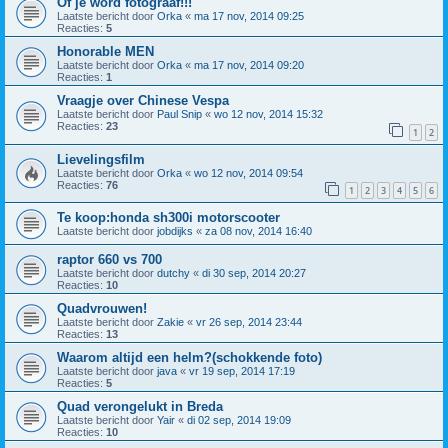
Of je word fotograaf!!!
Laatste bericht door
Orka
«
ma 17 nov, 2014 09:25
Reacties:
5
Honorable MEN
Laatste bericht door
Orka
«
ma 17 nov, 2014 09:20
Reacties:
1
Vraagje over Chinese Vespa
Laatste bericht door
Paul Snip
«
wo 12 nov, 2014 15:32
Reacties:
23
1
2
Lievelingsfilm
Laatste bericht door
Orka
«
wo 12 nov, 2014 09:54
Reacties:
76
1
2
3
4
5
6
Te koop:honda sh300i motorscooter
Laatste bericht door
jobdijks
«
za 08 nov, 2014 16:40
raptor 660 vs 700
Laatste bericht door
dutchy
«
di 30 sep, 2014 20:27
Reacties:
10
Quadvrouwen!
Laatste bericht door
Zakie
«
vr 26 sep, 2014 23:44
Reacties:
13
Waarom altijd een helm?(schokkende foto)
Laatste bericht door
java
«
vr 19 sep, 2014 17:19
Reacties:
5
Quad verongelukt in Breda
Laatste bericht door
Yair
«
di 02 sep, 2014 19:09
Reacties:
10