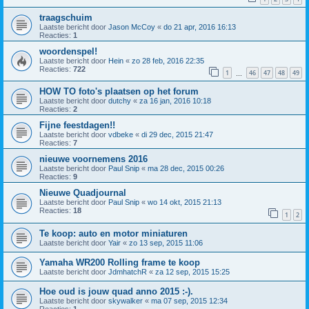
traagschuim
Laatste bericht door
Jason McCoy
«
do 21 apr, 2016 16:13
Reacties:
1
woordenspel!
Laatste bericht door
Hein
«
zo 28 feb, 2016 22:35
Reacties:
722
1
46
47
48
49
…
HOW TO foto's plaatsen op het forum
Laatste bericht door
dutchy
«
za 16 jan, 2016 10:18
Reacties:
2
Fijne feestdagen!!
Laatste bericht door
vdbeke
«
di 29 dec, 2015 21:47
Reacties:
7
nieuwe voornemens 2016
Laatste bericht door
Paul Snip
«
ma 28 dec, 2015 00:26
Reacties:
9
Nieuwe Quadjournal
Laatste bericht door
Paul Snip
«
wo 14 okt, 2015 21:13
Reacties:
18
1
2
Te koop: auto en motor miniaturen
Laatste bericht door
Yair
«
zo 13 sep, 2015 11:06
Yamaha WR200 Rolling frame te koop
Laatste bericht door
JdmhatchR
«
za 12 sep, 2015 15:25
Hoe oud is jouw quad anno 2015 :-).
Laatste bericht door
skywalker
«
ma 07 sep, 2015 12:34
Reacties:
1