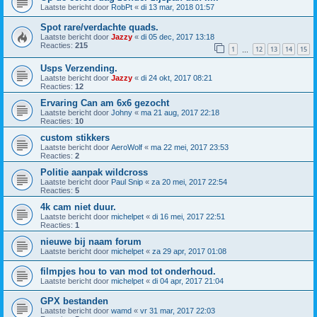
Laatste bericht door
RobPt
«
di 13 mar, 2018 01:57
Spot rare/verdachte quads.
Laatste bericht door
Jazzy
«
di 05 dec, 2017 13:18
Reacties:
215
1
12
13
14
15
…
Usps Verzending.
Laatste bericht door
Jazzy
«
di 24 okt, 2017 08:21
Reacties:
12
Ervaring Can am 6x6 gezocht
Laatste bericht door
Johny
«
ma 21 aug, 2017 22:18
Reacties:
10
custom stikkers
Laatste bericht door
AeroWolf
«
ma 22 mei, 2017 23:53
Reacties:
2
Politie aanpak wildcross
Laatste bericht door
Paul Snip
«
za 20 mei, 2017 22:54
Reacties:
5
4k cam niet duur.
Laatste bericht door
michelpet
«
di 16 mei, 2017 22:51
Reacties:
1
nieuwe bij naam forum
Laatste bericht door
michelpet
«
za 29 apr, 2017 01:08
filmpjes hou to van mod tot onderhoud.
Laatste bericht door
michelpet
«
di 04 apr, 2017 21:04
GPX bestanden
Laatste bericht door
wamd
«
vr 31 mar, 2017 22:03