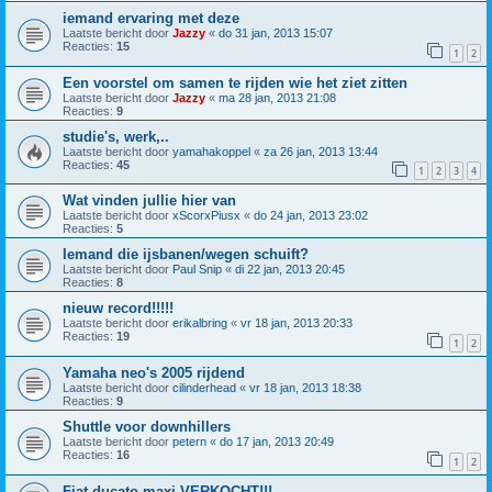
iemand ervaring met deze
Laatste bericht door
Jazzy
«
do 31 jan, 2013 15:07
Reacties:
15
1
2
Een voorstel om samen te rijden wie het ziet zitten
Laatste bericht door
Jazzy
«
ma 28 jan, 2013 21:08
Reacties:
9
studie's, werk,..
Laatste bericht door
yamahakoppel
«
za 26 jan, 2013 13:44
Reacties:
45
1
2
3
4
Wat vinden jullie hier van
Laatste bericht door
xScorxPiusx
«
do 24 jan, 2013 23:02
Reacties:
5
Iemand die ijsbanen/wegen schuift?
Laatste bericht door
Paul Snip
«
di 22 jan, 2013 20:45
Reacties:
8
nieuw record!!!!!
Laatste bericht door
erikalbring
«
vr 18 jan, 2013 20:33
Reacties:
19
1
2
Yamaha neo's 2005 rijdend
Laatste bericht door
cilinderhead
«
vr 18 jan, 2013 18:38
Reacties:
9
Shuttle voor downhillers
Laatste bericht door
petern
«
do 17 jan, 2013 20:49
Reacties:
16
1
2
Fiat ducato maxi VERKOCHT!!!