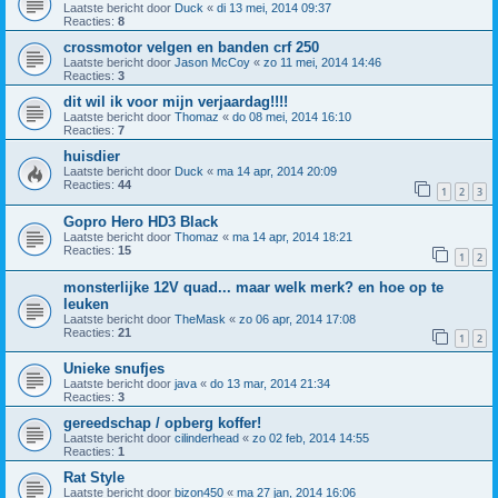
Laatste bericht door
Duck
«
di 13 mei, 2014 09:37
Reacties:
8
crossmotor velgen en banden crf 250
Laatste bericht door
Jason McCoy
«
zo 11 mei, 2014 14:46
Reacties:
3
dit wil ik voor mijn verjaardag!!!!
Laatste bericht door
Thomaz
«
do 08 mei, 2014 16:10
Reacties:
7
huisdier
Laatste bericht door
Duck
«
ma 14 apr, 2014 20:09
Reacties:
44
1
2
3
Gopro Hero HD3 Black
Laatste bericht door
Thomaz
«
ma 14 apr, 2014 18:21
Reacties:
15
1
2
monsterlijke 12V quad... maar welk merk? en hoe op te
leuken
Laatste bericht door
TheMask
«
zo 06 apr, 2014 17:08
Reacties:
21
1
2
Unieke snufjes
Laatste bericht door
java
«
do 13 mar, 2014 21:34
Reacties:
3
gereedschap / opberg koffer!
Laatste bericht door
cilinderhead
«
zo 02 feb, 2014 14:55
Reacties:
1
Rat Style
Laatste bericht door
bizon450
«
ma 27 jan, 2014 16:06