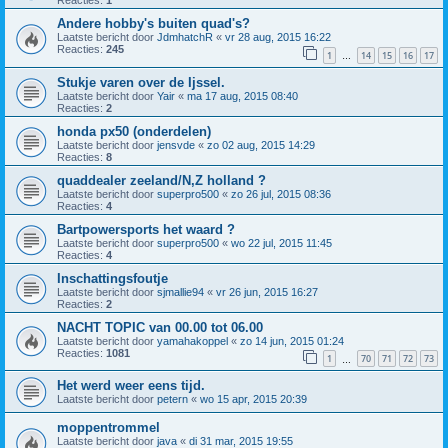
Andere hobby's buiten quad's?
Laatste bericht door
JdmhatchR
«
vr 28 aug, 2015 16:22
Reacties:
245
1
14
15
16
17
…
Stukje varen over de Ijssel.
Laatste bericht door
Yair
«
ma 17 aug, 2015 08:40
Reacties:
2
honda px50 (onderdelen)
Laatste bericht door
jensvde
«
zo 02 aug, 2015 14:29
Reacties:
8
quaddealer zeeland/N,Z holland ?
Laatste bericht door
superpro500
«
zo 26 jul, 2015 08:36
Reacties:
4
Bartpowersports het waard ?
Laatste bericht door
superpro500
«
wo 22 jul, 2015 11:45
Reacties:
4
Inschattingsfoutje
Laatste bericht door
sjmallie94
«
vr 26 jun, 2015 16:27
Reacties:
2
NACHT TOPIC van 00.00 tot 06.00
Laatste bericht door
yamahakoppel
«
zo 14 jun, 2015 01:24
Reacties:
1081
1
70
71
72
73
…
Het werd weer eens tijd.
Laatste bericht door
petern
«
wo 15 apr, 2015 20:39
moppentrommel
Laatste bericht door
java
«
di 31 mar, 2015 19:55