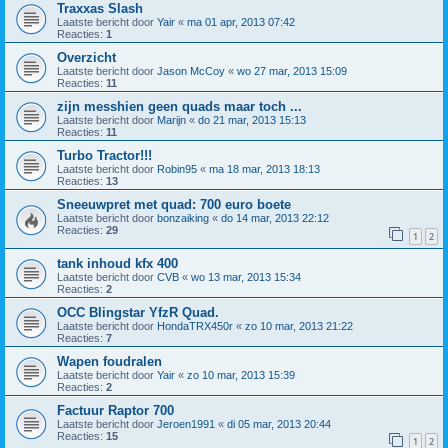
Traxxas Slash
Laatste bericht door
Yair
«
ma 01 apr, 2013 07:42
Reacties:
1
Overzicht
Laatste bericht door
Jason McCoy
«
wo 27 mar, 2013 15:09
Reacties:
11
zijn messhien geen quads maar toch ...
Laatste bericht door
Marijn
«
do 21 mar, 2013 15:13
Reacties:
11
Turbo Tractor!!!
Laatste bericht door
Robin95
«
ma 18 mar, 2013 18:13
Reacties:
13
Sneeuwpret met quad: 700 euro boete
Laatste bericht door
bonzaiking
«
do 14 mar, 2013 22:12
Reacties:
29
1
2
tank inhoud kfx 400
Laatste bericht door
CVB
«
wo 13 mar, 2013 15:34
Reacties:
2
OCC Blingstar YfzR Quad.
Laatste bericht door
HondaTRX450r
«
zo 10 mar, 2013 21:22
Reacties:
7
Wapen foudralen
Laatste bericht door
Yair
«
zo 10 mar, 2013 15:39
Reacties:
2
Factuur Raptor 700
Laatste bericht door
Jeroen1991
«
di 05 mar, 2013 20:44
Reacties:
15
1
2