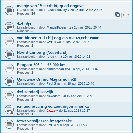
meisje van 15 sterft bij quad ongeval
Laatste bericht door
Jason McCoy
«
zo 26 mei, 2013 20:47
Reacties:
16
1
2
4x4 ritje
Laatste bericht door
ManuelPittem
«
za 25 mei, 2013 20:44
Reacties:
2
van binnen ruikt hij nog als nieuw,echt waar
Laatste bericht door
CVB
«
wo 22 mei, 2013 12:57
Reacties:
1
Noord-Limburg (Nederland)
Laatste bericht door
rcfun
«
ma 13 mei, 2013 14:01
Peugeot 206 1.1 92.000 km
Laatste bericht door
cilinderhead
«
vr 19 apr, 2013 18:16
Reacties:
1
Quadwise Online Magazine no1!
Laatste bericht door
Paul Snip
«
vr 19 apr, 2013 16:48
4x4 zanderij katwijk
Laatste bericht door
slowstart
«
di 16 apr, 2013 12:48
Reacties:
2
iemand ervaring verzendingen amerika
Laatste bericht door
Jazzy
«
do 11 apr, 2013 10:17
Reacties:
1
fotos verwijderen imageshake
Laatste bericht door
CVB
«
di 09 apr, 2013 17:58
Reacties:
3