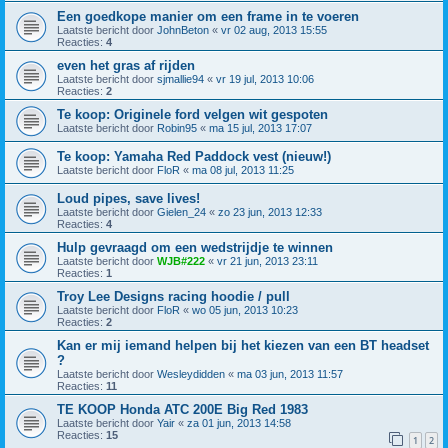
Een goedkope manier om een frame in te voeren
Laatste bericht door
JohnBeton
«
vr 02 aug, 2013 15:55
Reacties:
4
even het gras af rijden
Laatste bericht door
sjmallie94
«
vr 19 jul, 2013 10:06
Reacties:
2
Te koop: Originele ford velgen wit gespoten
Laatste bericht door
Robin95
«
ma 15 jul, 2013 17:07
Te koop: Yamaha Red Paddock vest (nieuw!)
Laatste bericht door
FloR
«
ma 08 jul, 2013 11:25
Loud pipes, save lives!
Laatste bericht door
Gielen_24
«
zo 23 jun, 2013 12:33
Reacties:
4
Hulp gevraagd om een wedstrijdje te winnen
Laatste bericht door
WJB#222
«
vr 21 jun, 2013 23:11
Reacties:
1
Troy Lee Designs racing hoodie / pull
Laatste bericht door
FloR
«
wo 05 jun, 2013 10:23
Reacties:
2
Kan er mij iemand helpen bij het kiezen van een BT headset
?
Laatste bericht door
Wesleydidden
«
ma 03 jun, 2013 11:57
Reacties:
11
TE KOOP Honda ATC 200E Big Red 1983
Laatste bericht door
Yair
«
za 01 jun, 2013 14:58
Reacties:
15
1
2