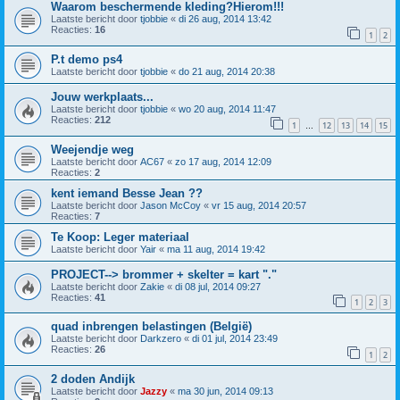
Waarom beschermende kleding?Hierom!!!
Laatste bericht door
tjobbie
«
di 26 aug, 2014 13:42
Reacties:
16
1
2
P.t demo ps4
Laatste bericht door
tjobbie
«
do 21 aug, 2014 20:38
Jouw werkplaats...
Laatste bericht door
tjobbie
«
wo 20 aug, 2014 11:47
Reacties:
212
1
12
13
14
15
…
Weejendje weg
Laatste bericht door
AC67
«
zo 17 aug, 2014 12:09
Reacties:
2
kent iemand Besse Jean ??
Laatste bericht door
Jason McCoy
«
vr 15 aug, 2014 20:57
Reacties:
7
Te Koop: Leger materiaal
Laatste bericht door
Yair
«
ma 11 aug, 2014 19:42
PROJECT--> brommer + skelter = kart "."
Laatste bericht door
Zakie
«
di 08 jul, 2014 09:27
Reacties:
41
1
2
3
quad inbrengen belastingen (België)
Laatste bericht door
Darkzero
«
di 01 jul, 2014 23:49
Reacties:
26
1
2
2 doden Andijk
Laatste bericht door
Jazzy
«
ma 30 jun, 2014 09:13