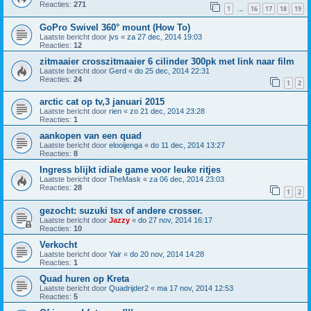
Reacties:
271
1
16
17
18
19
…
GoPro Swivel 360° mount (How To)
Laatste bericht door
jvs
«
za 27 dec, 2014 19:03
Reacties:
12
zitmaaier crosszitmaaier 6 cilinder 300pk met link naar film
Laatste bericht door
Gerd
«
do 25 dec, 2014 22:31
Reacties:
24
1
2
arctic cat op tv,3 januari 2015
Laatste bericht door
rien
«
zo 21 dec, 2014 23:28
Reacties:
1
aankopen van een quad
Laatste bericht door
elooijenga
«
do 11 dec, 2014 13:27
Reacties:
8
Ingress blijkt idiale game voor leuke ritjes
Laatste bericht door
TheMask
«
za 06 dec, 2014 23:03
Reacties:
28
1
2
gezocht: suzuki tsx of andere crosser.
Laatste bericht door
Jazzy
«
do 27 nov, 2014 16:17
Reacties:
10
Verkocht
Laatste bericht door
Yair
«
do 20 nov, 2014 14:28
Reacties:
1
Quad huren op Kreta
Laatste bericht door
Quadrijder2
«
ma 17 nov, 2014 12:53
Reacties:
5