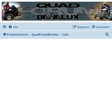
| QFB |
Hét quadforum van de Benelux
V&A
Registreer
Aanmelden
Z
Forumoverzicht
QuadForumBenelux
Café
o
e
k