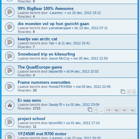
Reacties:
8
99% BigBear 100% Awesome
Laatste bericht door
-Laurens-
«
zo 16 dec, 2012 19:12
Reacties:
4
die moesten vol op hun gezicht gaan
Laatste bericht door
yamahakoppel
«
do 13 dec, 2012 07:11
Reacties:
8
kaartje van arctic cat
Laatste bericht door
Yair
«
di 11 dec, 2012 23:41
Reacties:
7
Snowboard trip en kitesurfing
Laatste bericht door
Jason McCoy
«
wo 05 dec, 2012 21:50
The QuadEurope game
Laatste bericht door
blaster85
«
di 04 dec, 2012 22:02
Reacties:
4
Frame nummers overzetten
Laatste bericht door
HondaTRX450r
«
ma 03 dec, 2012 22:49
Reacties:
20
1
2
Er was eens
Laatste bericht door
Sandy78
«
zo 02 dec, 2012 23:09
Reacties:
2723
1
179
180
181
182
…
project school
Laatste bericht door
bizon450
«
za 01 dec, 2012 17:14
Reacties:
11
YFZ450R met R700 motor
Laatste bericht door
-Laurens-
«
do 22 nov, 2012 20:20