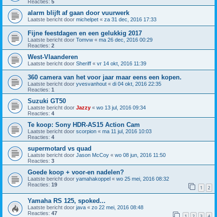
Reacties:
5
alarm blijft af gaan door vuurwerk
Laatste bericht door
michelpet
«
za 31 dec, 2016 17:33
Fijne feestdagen en een gelukkig 2017
Laatste bericht door
Tomvw
«
ma 26 dec, 2016 00:29
Reacties:
2
West-Vlaanderen
Laatste bericht door
Sheriff
«
vr 14 okt, 2016 11:39
360 camera van het voor jaar maar eens een kopen.
Laatste bericht door
yvesvanhout
«
di 04 okt, 2016 22:35
Reacties:
1
Suzuki GT50
Laatste bericht door
Jazzy
«
wo 13 jul, 2016 09:34
Reacties:
4
Te koop: Sony HDR-AS15 Action Cam
Laatste bericht door
scorpion
«
ma 11 jul, 2016 10:03
Reacties:
4
supermotard vs quad
Laatste bericht door
Jason McCoy
«
wo 08 jun, 2016 11:50
Reacties:
3
Goede koop + voor-en nadelen?
Laatste bericht door
yamahakoppel
«
wo 25 mei, 2016 08:32
Reacties:
19
1
2
Yamaha RS 125, spoked...
Laatste bericht door
java
«
zo 22 mei, 2016 08:48
Reacties:
47
1
2
3
4