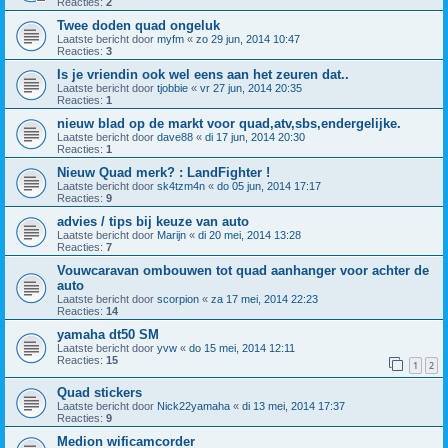
Reacties:
2
Twee doden quad ongeluk
Laatste bericht door
myfm
«
zo 29 jun, 2014 10:47
Reacties:
3
Is je vriendin ook wel eens aan het zeuren dat..
Laatste bericht door
tjobbie
«
vr 27 jun, 2014 20:35
Reacties:
1
nieuw blad op de markt voor quad,atv,sbs,endergelijke.
Laatste bericht door
dave88
«
di 17 jun, 2014 20:30
Reacties:
1
Nieuw Quad merk? : LandFighter !
Laatste bericht door
sk4tzm4n
«
do 05 jun, 2014 17:17
Reacties:
9
advies / tips bij keuze van auto
Laatste bericht door
Marijn
«
di 20 mei, 2014 13:28
Reacties:
7
Vouwcaravan ombouwen tot quad aanhanger voor achter de
auto
Laatste bericht door
scorpion
«
za 17 mei, 2014 22:23
Reacties:
14
yamaha dt50 SM
Laatste bericht door
yvw
«
do 15 mei, 2014 12:11
Reacties:
15
1
2
Quad stickers
Laatste bericht door
Nick22yamaha
«
di 13 mei, 2014 17:37
Reacties:
9
Medion wificamcorder