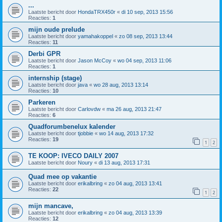
...
Laatste bericht door
HondaTRX450r
«
di 10 sep, 2013 15:56
Reacties:
1
mijn oude prelude
Laatste bericht door
yamahakoppel
«
zo 08 sep, 2013 13:44
Reacties:
11
Derbi GPR
Laatste bericht door
Jason McCoy
«
wo 04 sep, 2013 11:06
Reacties:
1
internship (stage)
Laatste bericht door
java
«
wo 28 aug, 2013 13:14
Reacties:
10
Parkeren
Laatste bericht door
Carlovdw
«
ma 26 aug, 2013 21:47
Reacties:
6
Quadforumbenelux kalender
Laatste bericht door
tjobbie
«
wo 14 aug, 2013 17:32
Reacties:
19
1
2
TE KOOP: IVECO DAILY 2007
Laatste bericht door
Noury
«
di 13 aug, 2013 17:31
Quad mee op vakantie
Laatste bericht door
erikalbring
«
zo 04 aug, 2013 13:41
Reacties:
22
1
2
mijn mancave,
Laatste bericht door
erikalbring
«
zo 04 aug, 2013 13:39
Reacties:
12