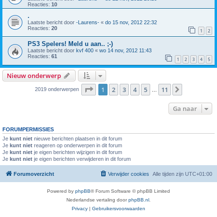
Reacties:
10
.
Laatste bericht door
-Laurens-
«
do 15 nov, 2012 22:32
Reacties:
20
1
2
PS3 Spelers! Meld u aan.. ;-)
Laatste bericht door
kvf 400
«
wo 14 nov, 2012 11:43
Reacties:
61
1
2
3
4
5
Nieuw onderwerp
Pagina
1
van
11
1
2
3
4
5
11
Volgende
2019 onderwerpen
…
Ga naar
FORUMPERMISSIES
Je
kunt niet
nieuwe berichten plaatsen in dit forum
Je
kunt niet
reageren op onderwerpen in dit forum
Je
kunt niet
je eigen berichten wijzigen in dit forum
Je
kunt niet
je eigen berichten verwijderen in dit forum
Forumoverzicht
Verwijder cookies
Alle tijden zijn
UTC+01:00
Powered by
phpBB
® Forum Software © phpBB Limited
Nederlandse vertaling door
phpBB.nl
.
Privacy
|
Gebruikersvoorwaarden