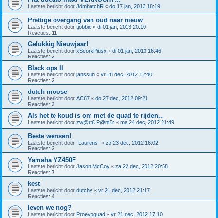
Laatste bericht door
JdmhatchR
«
do 17 jan, 2013 18:19
Prettige overgang van oud naar nieuw
Laatste bericht door
tjobbie
«
di 01 jan, 2013 20:10
Reacties:
11
Gelukkig Nieuwjaar!
Laatste bericht door
xScorxPiusx
«
di 01 jan, 2013 16:46
Reacties:
2
Black ops II
Laatste bericht door
janssuh
«
vr 28 dec, 2012 12:40
Reacties:
2
dutch moose
Laatste bericht door
AC67
«
do 27 dec, 2012 09:21
Reacties:
3
Als het te koud is om met de quad te rijden...
Laatste bericht door
zw@rt£ P@nt£r
«
ma 24 dec, 2012 21:49
Beste wensen!
Laatste bericht door
-Laurens-
«
zo 23 dec, 2012 16:02
Reacties:
2
Yamaha YZ450F
Laatste bericht door
Jason McCoy
«
za 22 dec, 2012 20:58
Reacties:
7
kest
Laatste bericht door
dutchy
«
vr 21 dec, 2012 21:17
Reacties:
4
leven we nog?
Laatste bericht door
Proevoquad
«
vr 21 dec, 2012 17:10