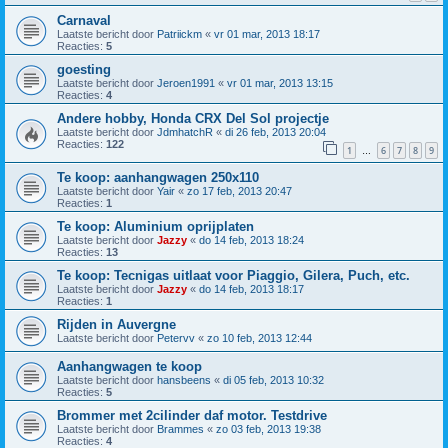
Carnaval
Laatste bericht door
Patriickm
«
vr 01 mar, 2013 18:17
Reacties:
5
goesting
Laatste bericht door
Jeroen1991
«
vr 01 mar, 2013 13:15
Reacties:
4
Andere hobby, Honda CRX Del Sol projectje
Laatste bericht door
JdmhatchR
«
di 26 feb, 2013 20:04
Reacties:
122
1
6
7
8
9
…
Te koop: aanhangwagen 250x110
Laatste bericht door
Yair
«
zo 17 feb, 2013 20:47
Reacties:
1
Te koop: Aluminium oprijplaten
Laatste bericht door
Jazzy
«
do 14 feb, 2013 18:24
Reacties:
13
Te koop: Tecnigas uitlaat voor Piaggio, Gilera, Puch, etc.
Laatste bericht door
Jazzy
«
do 14 feb, 2013 18:17
Reacties:
1
Rijden in Auvergne
Laatste bericht door
Petervv
«
zo 10 feb, 2013 12:44
Aanhangwagen te koop
Laatste bericht door
hansbeens
«
di 05 feb, 2013 10:32
Reacties:
5
Brommer met 2cilinder daf motor. Testdrive
Laatste bericht door
Brammes
«
zo 03 feb, 2013 19:38
Reacties:
4