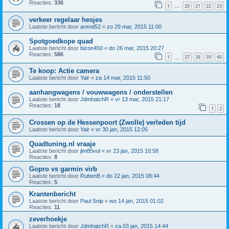
Reacties:
336
1
20
21
22
23
…
verkeer regelaar hesjes
Laatste bericht door
arend52
«
zo 29 mar, 2015 11:00
Spotgoedkope quad
Laatste bericht door
bizon450
«
do 26 mar, 2015 20:27
Reacties:
586
1
37
38
39
40
…
Te koop: Actie camera
Laatste bericht door
Yair
«
za 14 mar, 2015 11:50
aanhangwagens / vouwwagens / onderstellen
Laatste bericht door
JdmhatchR
«
vr 13 mar, 2015 21:17
Reacties:
18
1
2
Crossen op de Hessenpoort (Zwolle) verleden tijd
Laatste bericht door
Yair
«
vr 30 jan, 2015 12:05
Quadtuning.nl vraaje
Laatste bericht door
jim85vol
«
vr 23 jan, 2015 10:58
Reacties:
8
Gopro vs garmin virb
Laatste bericht door
RubenB
«
do 22 jan, 2015 08:44
Reacties:
5
Krantenbericht
Laatste bericht door
Paul Snip
«
wo 14 jan, 2015 01:02
Reacties:
11
zeverhoekje
Laatste bericht door
JdmhatchR
«
za 03 jan, 2015 14:44