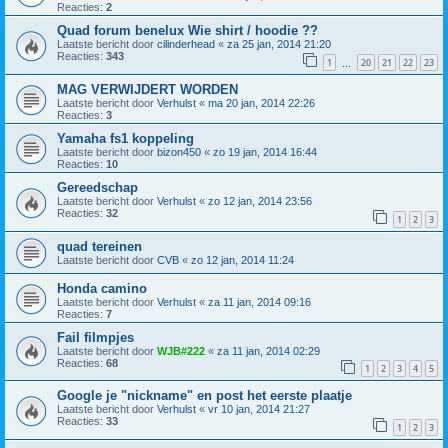
Reacties:
2
Quad forum benelux Wie shirt / hoodie ??
Laatste bericht door
cilinderhead
«
za 25 jan, 2014 21:20
Reacties:
343
1
20
21
22
23
…
MAG VERWIJDERT WORDEN
Laatste bericht door
Verhulst
«
ma 20 jan, 2014 22:26
Reacties:
3
Yamaha fs1 koppeling
Laatste bericht door
bizon450
«
zo 19 jan, 2014 16:44
Reacties:
10
Gereedschap
Laatste bericht door
Verhulst
«
zo 12 jan, 2014 23:56
Reacties:
32
1
2
3
quad tereinen
Laatste bericht door
CVB
«
zo 12 jan, 2014 11:24
Honda camino
Laatste bericht door
Verhulst
«
za 11 jan, 2014 09:16
Reacties:
7
Fail filmpjes
Laatste bericht door
WJB#222
«
za 11 jan, 2014 02:29
Reacties:
68
1
2
3
4
5
Google je "nickname" en post het eerste plaatje
Laatste bericht door
Verhulst
«
vr 10 jan, 2014 21:27
Reacties:
33
1
2
3