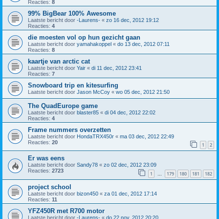
Reacties:
8
99% BigBear 100% Awesome
Laatste bericht door
-Laurens-
«
zo 16 dec, 2012 19:12
Reacties:
4
die moesten vol op hun gezicht gaan
Laatste bericht door
yamahakoppel
«
do 13 dec, 2012 07:11
Reacties:
8
kaartje van arctic cat
Laatste bericht door
Yair
«
di 11 dec, 2012 23:41
Reacties:
7
Snowboard trip en kitesurfing
Laatste bericht door
Jason McCoy
«
wo 05 dec, 2012 21:50
The QuadEurope game
Laatste bericht door
blaster85
«
di 04 dec, 2012 22:02
Reacties:
4
Frame nummers overzetten
Laatste bericht door
HondaTRX450r
«
ma 03 dec, 2012 22:49
Reacties:
20
1
2
Er was eens
Laatste bericht door
Sandy78
«
zo 02 dec, 2012 23:09
Reacties:
2723
1
179
180
181
182
…
project school
Laatste bericht door
bizon450
«
za 01 dec, 2012 17:14
Reacties:
11
YFZ450R met R700 motor
Laatste bericht door
-Laurens-
«
do 22 nov, 2012 20:20