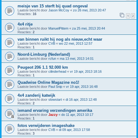
meisje van 15 sterft bij quad ongeval
Laatste bericht door
Jason McCoy
«
zo 26 mei, 2013 20:47
Reacties:
16
1
2
4x4 ritje
Laatste bericht door
ManuelPittem
«
za 25 mei, 2013 20:44
Reacties:
2
van binnen ruikt hij nog als nieuw,echt waar
Laatste bericht door
CVB
«
wo 22 mei, 2013 12:57
Reacties:
1
Noord-Limburg (Nederland)
Laatste bericht door
rcfun
«
ma 13 mei, 2013 14:01
Peugeot 206 1.1 92.000 km
Laatste bericht door
cilinderhead
«
vr 19 apr, 2013 18:16
Reacties:
1
Quadwise Online Magazine no1!
Laatste bericht door
Paul Snip
«
vr 19 apr, 2013 16:48
4x4 zanderij katwijk
Laatste bericht door
slowstart
«
di 16 apr, 2013 12:48
Reacties:
2
iemand ervaring verzendingen amerika
Laatste bericht door
Jazzy
«
do 11 apr, 2013 10:17
Reacties:
1
fotos verwijderen imageshake
Laatste bericht door
CVB
«
di 09 apr, 2013 17:58
Reacties:
3