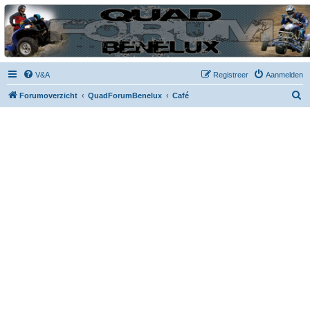
| QFB |
Hét quadforum van de Benelux
V&A
Registreer
Aanmelden
Z
Forumoverzicht
QuadForumBenelux
Café
o
e
k