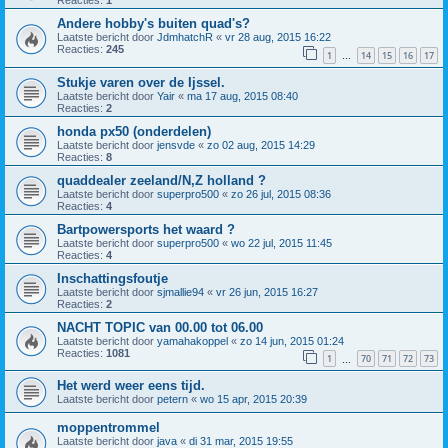
Andere hobby's buiten quad's?
Laatste bericht door
JdmhatchR
«
vr 28 aug, 2015 16:22
Reacties:
245
1
14
15
16
17
…
Stukje varen over de Ijssel.
Laatste bericht door
Yair
«
ma 17 aug, 2015 08:40
Reacties:
2
honda px50 (onderdelen)
Laatste bericht door
jensvde
«
zo 02 aug, 2015 14:29
Reacties:
8
quaddealer zeeland/N,Z holland ?
Laatste bericht door
superpro500
«
zo 26 jul, 2015 08:36
Reacties:
4
Bartpowersports het waard ?
Laatste bericht door
superpro500
«
wo 22 jul, 2015 11:45
Reacties:
4
Inschattingsfoutje
Laatste bericht door
sjmallie94
«
vr 26 jun, 2015 16:27
Reacties:
2
NACHT TOPIC van 00.00 tot 06.00
Laatste bericht door
yamahakoppel
«
zo 14 jun, 2015 01:24
Reacties:
1081
1
70
71
72
73
…
Het werd weer eens tijd.
Laatste bericht door
petern
«
wo 15 apr, 2015 20:39
moppentrommel
Laatste bericht door
java
«
di 31 mar, 2015 19:55