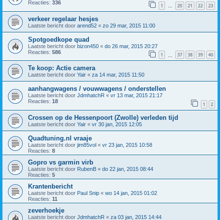
Reacties:
336
1
20
21
22
23
…
verkeer regelaar hesjes
Laatste bericht door
arend52
«
zo 29 mar, 2015 11:00
Spotgoedkope quad
Laatste bericht door
bizon450
«
do 26 mar, 2015 20:27
Reacties:
586
1
37
38
39
40
…
Te koop: Actie camera
Laatste bericht door
Yair
«
za 14 mar, 2015 11:50
aanhangwagens / vouwwagens / onderstellen
Laatste bericht door
JdmhatchR
«
vr 13 mar, 2015 21:17
Reacties:
18
1
2
Crossen op de Hessenpoort (Zwolle) verleden tijd
Laatste bericht door
Yair
«
vr 30 jan, 2015 12:05
Quadtuning.nl vraaje
Laatste bericht door
jim85vol
«
vr 23 jan, 2015 10:58
Reacties:
8
Gopro vs garmin virb
Laatste bericht door
RubenB
«
do 22 jan, 2015 08:44
Reacties:
5
Krantenbericht
Laatste bericht door
Paul Snip
«
wo 14 jan, 2015 01:02
Reacties:
11
zeverhoekje
Laatste bericht door
JdmhatchR
«
za 03 jan, 2015 14:44