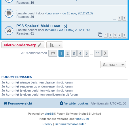
Reacties:
10
.
Laatste bericht door
-Laurens-
«
do 15 nov, 2012 22:32
Reacties:
20
1
2
PS3 Spelers! Meld u aan.. ;-)
Laatste bericht door
kvf 400
«
wo 14 nov, 2012 11:43
Reacties:
61
1
2
3
4
5
Nieuw onderwerp
Pagina
1
van
11
1
2
3
4
5
11
Volgende
2019 onderwerpen
…
Ga naar
FORUMPERMISSIES
Je
kunt niet
nieuwe berichten plaatsen in dit forum
Je
kunt niet
reageren op onderwerpen in dit forum
Je
kunt niet
je eigen berichten wijzigen in dit forum
Je
kunt niet
je eigen berichten verwijderen in dit forum
Forumoverzicht
Verwijder cookies
Alle tijden zijn
UTC+01:00
Powered by
phpBB
® Forum Software © phpBB Limited
Nederlandse vertaling door
phpBB.nl
.
Privacy
|
Gebruikersvoorwaarden