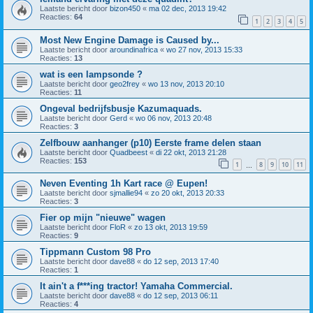
Laatste bericht door
bizon450
«
ma 02 dec, 2013 19:42
Reacties:
64
1
2
3
4
5
Most New Engine Damage is Caused by...
Laatste bericht door
aroundinafrica
«
wo 27 nov, 2013 15:33
Reacties:
13
wat is een lampsonde ?
Laatste bericht door
geo2frey
«
wo 13 nov, 2013 20:10
Reacties:
11
Ongeval bedrijfsbusje Kazumaquads.
Laatste bericht door
Gerd
«
wo 06 nov, 2013 20:48
Reacties:
3
Zelfbouw aanhanger (p10) Eerste frame delen staan
Laatste bericht door
Quadbeest
«
di 22 okt, 2013 21:28
Reacties:
153
1
8
9
10
11
…
Neven Eventing 1h Kart race @ Eupen!
Laatste bericht door
sjmallie94
«
zo 20 okt, 2013 20:33
Reacties:
3
Fier op mijn "nieuwe" wagen
Laatste bericht door
FloR
«
zo 13 okt, 2013 19:59
Reacties:
9
Tippmann Custom 98 Pro
Laatste bericht door
dave88
«
do 12 sep, 2013 17:40
Reacties:
1
It ain't a f***ing tractor! Yamaha Commercial.
Laatste bericht door
dave88
«
do 12 sep, 2013 06:11
Reacties:
4