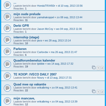
...
Laatste bericht door
HondaTRX450r
«
di 10 sep, 2013 15:56
Reacties:
1
mijn oude prelude
Laatste bericht door
yamahakoppel
«
zo 08 sep, 2013 13:44
Reacties:
11
Derbi GPR
Laatste bericht door
Jason McCoy
«
wo 04 sep, 2013 11:06
Reacties:
1
internship (stage)
Laatste bericht door
java
«
wo 28 aug, 2013 13:14
Reacties:
10
Parkeren
Laatste bericht door
Carlovdw
«
ma 26 aug, 2013 21:47
Reacties:
6
Quadforumbenelux kalender
Laatste bericht door
tjobbie
«
wo 14 aug, 2013 17:32
Reacties:
19
1
2
TE KOOP: IVECO DAILY 2007
Laatste bericht door
Noury
«
di 13 aug, 2013 17:31
Quad mee op vakantie
Laatste bericht door
erikalbring
«
zo 04 aug, 2013 13:41
Reacties:
22
1
2
mijn mancave,
Laatste bericht door
erikalbring
«
zo 04 aug, 2013 13:39
Reacties:
12