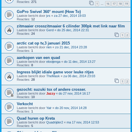
Reacties:
271
1
16
17
18
19
…
GoPro Swivel 360° mount (How To)
Laatste bericht door
jvs
«
za 27 dec, 2014 19:03
Reacties:
12
zitmaaier crosszitmaaier 6 cilinder 300pk met link naar film
Laatste bericht door
Gerd
«
do 25 dec, 2014 22:31
Reacties:
24
1
2
arctic cat op tv,3 januari 2015
Laatste bericht door
rien
«
zo 21 dec, 2014 23:28
Reacties:
1
aankopen van een quad
Laatste bericht door
elooijenga
«
do 11 dec, 2014 13:27
Reacties:
8
Ingress blijkt idiale game voor leuke ritjes
Laatste bericht door
TheMask
«
za 06 dec, 2014 23:03
Reacties:
28
1
2
gezocht: suzuki tsx of andere crosser.
Laatste bericht door
Jazzy
«
do 27 nov, 2014 16:17
Reacties:
10
Verkocht
Laatste bericht door
Yair
«
do 20 nov, 2014 14:28
Reacties:
1
Quad huren op Kreta
Laatste bericht door
Quadrijder2
«
ma 17 nov, 2014 12:53
Reacties:
5