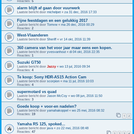
Reacties:
5
alarm blijft af gaan door vuurwerk
Laatste bericht door
michelpet
«
za 31 dec, 2016 17:33
Fijne feestdagen en een gelukkig 2017
Laatste bericht door
Tomvw
«
ma 26 dec, 2016 00:29
Reacties:
2
West-Vlaanderen
Laatste bericht door
Sheriff
«
vr 14 okt, 2016 11:39
360 camera van het voor jaar maar eens een kopen.
Laatste bericht door
yvesvanhout
«
di 04 okt, 2016 22:35
Reacties:
1
Suzuki GT50
Laatste bericht door
Jazzy
«
wo 13 jul, 2016 09:34
Reacties:
4
Te koop: Sony HDR-AS15 Action Cam
Laatste bericht door
scorpion
«
ma 11 jul, 2016 10:03
Reacties:
4
supermotard vs quad
Laatste bericht door
Jason McCoy
«
wo 08 jun, 2016 11:50
Reacties:
3
Goede koop + voor-en nadelen?
Laatste bericht door
yamahakoppel
«
wo 25 mei, 2016 08:32
Reacties:
19
1
2
Yamaha RS 125, spoked...
Laatste bericht door
java
«
zo 22 mei, 2016 08:48
Reacties:
47
1
2
3
4