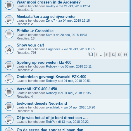
Waar mooi crossen in de Ardenne?
Laatste bericht door
rowley
«
ma 21 okt, 2019 12:54
Reacties:
1
Meetaalafkortzaag schijvenvreter
Laatste bericht door
Zeno7
«
za 04 mei, 2019 16:18
Reacties:
2
Pitbike -> Crosstrike
Laatste bericht door
Sam
«
do 20 dec, 2018 16:31
Reacties:
13
Show your car!
Laatste bericht door
Hagenees
«
wo 31 okt, 2018 11:05
Reacties:
795
1
51
52
53
54
…
Speling op voorwielen kfx 400
Laatste bericht door
Robbey
«
do 03 mei, 2018 23:11
Reacties:
2
Onderdelen gevraagt Kwasaki FZX-400
Laatste bericht door
Robbey
«
di 01 mei, 2018 20:51
Verschil KFX 400 / 450
Laatste bericht door
Robbey
«
di 01 mei, 2018 19:35
Reacties:
4
toekomst diesels Nederland
Laatste bericht door
ukachitalu
«
wo 04 apr, 2018 18:20
Reacties:
4
Of je wist het al óf je bent direct een ....
Laatste bericht door
RobPt
«
di 13 mar, 2018 02:22
Op de eerste dag zonder zijspan dan .....