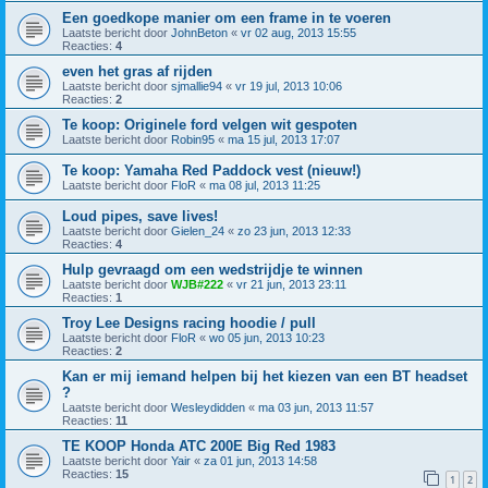
Een goedkope manier om een frame in te voeren
Laatste bericht door
JohnBeton
«
vr 02 aug, 2013 15:55
Reacties:
4
even het gras af rijden
Laatste bericht door
sjmallie94
«
vr 19 jul, 2013 10:06
Reacties:
2
Te koop: Originele ford velgen wit gespoten
Laatste bericht door
Robin95
«
ma 15 jul, 2013 17:07
Te koop: Yamaha Red Paddock vest (nieuw!)
Laatste bericht door
FloR
«
ma 08 jul, 2013 11:25
Loud pipes, save lives!
Laatste bericht door
Gielen_24
«
zo 23 jun, 2013 12:33
Reacties:
4
Hulp gevraagd om een wedstrijdje te winnen
Laatste bericht door
WJB#222
«
vr 21 jun, 2013 23:11
Reacties:
1
Troy Lee Designs racing hoodie / pull
Laatste bericht door
FloR
«
wo 05 jun, 2013 10:23
Reacties:
2
Kan er mij iemand helpen bij het kiezen van een BT headset
?
Laatste bericht door
Wesleydidden
«
ma 03 jun, 2013 11:57
Reacties:
11
TE KOOP Honda ATC 200E Big Red 1983
Laatste bericht door
Yair
«
za 01 jun, 2013 14:58
Reacties:
15
1
2