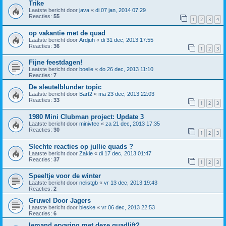
Trike
Laatste bericht door
java
«
di 07 jan, 2014 07:29
Reacties:
55
1
2
3
4
op vakantie met de quad
Laatste bericht door
Ardjuh
«
di 31 dec, 2013 17:55
Reacties:
36
1
2
3
Fijne feestdagen!
Laatste bericht door
boelie
«
do 26 dec, 2013 11:10
Reacties:
7
De sleutelblunder topic
Laatste bericht door
Bart2
«
ma 23 dec, 2013 22:03
Reacties:
33
1
2
3
1980 Mini Clubman project: Update 3
Laatste bericht door
minivtec
«
za 21 dec, 2013 17:35
Reacties:
30
1
2
3
Slechte reacties op jullie quads ?
Laatste bericht door
Zakie
«
di 17 dec, 2013 01:47
Reacties:
37
1
2
3
Speeltje voor de winter
Laatste bericht door
nelistgb
«
vr 13 dec, 2013 19:43
Reacties:
2
Gruwel Door Jagers
Laatste bericht door
bieske
«
vr 06 dec, 2013 22:53
Reacties:
6
Iemand ervaring met deze quadlift?