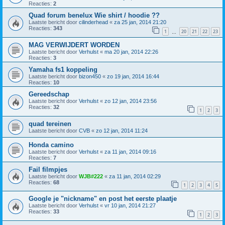
Reacties:
2
Quad forum benelux Wie shirt / hoodie ??
Laatste bericht door
cilinderhead
«
za 25 jan, 2014 21:20
Reacties:
343
1
20
21
22
23
…
MAG VERWIJDERT WORDEN
Laatste bericht door
Verhulst
«
ma 20 jan, 2014 22:26
Reacties:
3
Yamaha fs1 koppeling
Laatste bericht door
bizon450
«
zo 19 jan, 2014 16:44
Reacties:
10
Gereedschap
Laatste bericht door
Verhulst
«
zo 12 jan, 2014 23:56
Reacties:
32
1
2
3
quad tereinen
Laatste bericht door
CVB
«
zo 12 jan, 2014 11:24
Honda camino
Laatste bericht door
Verhulst
«
za 11 jan, 2014 09:16
Reacties:
7
Fail filmpjes
Laatste bericht door
WJB#222
«
za 11 jan, 2014 02:29
Reacties:
68
1
2
3
4
5
Google je "nickname" en post het eerste plaatje
Laatste bericht door
Verhulst
«
vr 10 jan, 2014 21:27
Reacties:
33
1
2
3