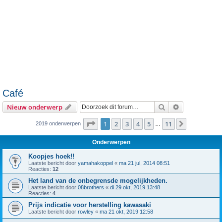
Café
Zoek
Uitgebreid z
Nieuw onderwerp
Pagina
1
van
11
1
2
3
4
5
11
Volgende
2019 onderwerpen
…
Onderwerpen
Koopjes hoek!!
Laatste bericht door
yamahakoppel
«
ma 21 jul, 2014 08:51
Reacties:
12
Het land van de onbegrensde mogelijkheden.
Laatste bericht door
08brothers
«
di 29 okt, 2019 13:48
Reacties:
4
Prijs indicatie voor herstelling kawasaki
Laatste bericht door
rowley
«
ma 21 okt, 2019 12:58