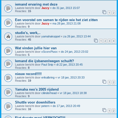
iemand ervaring met deze
Laatste bericht door
Jazzy
«
do 31 jan, 2013 15:07
Reacties:
15
1
2
Een voorstel om samen te rijden wie het ziet zitten
Laatste bericht door
Jazzy
«
ma 28 jan, 2013 21:08
Reacties:
9
studie's, werk,..
Laatste bericht door
yamahakoppel
«
za 26 jan, 2013 13:44
Reacties:
45
1
2
3
4
Wat vinden jullie hier van
Laatste bericht door
xScorxPiusx
«
do 24 jan, 2013 23:02
Reacties:
5
Iemand die ijsbanen/wegen schuift?
Laatste bericht door
Paul Snip
«
di 22 jan, 2013 20:45
Reacties:
8
nieuw record!!!!!
Laatste bericht door
erikalbring
«
vr 18 jan, 2013 20:33
Reacties:
19
1
2
Yamaha neo's 2005 rijdend
Laatste bericht door
cilinderhead
«
vr 18 jan, 2013 18:38
Reacties:
9
Shuttle voor downhillers
Laatste bericht door
petern
«
do 17 jan, 2013 20:49
Reacties:
16
1
2
Fiat ducato maxi VERKOCHT!!!