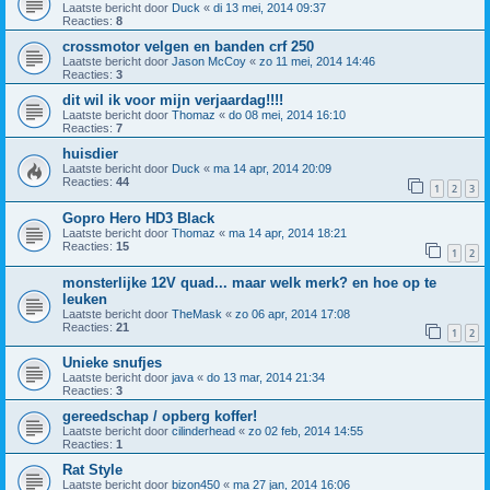
Laatste bericht door
Duck
«
di 13 mei, 2014 09:37
Reacties:
8
crossmotor velgen en banden crf 250
Laatste bericht door
Jason McCoy
«
zo 11 mei, 2014 14:46
Reacties:
3
dit wil ik voor mijn verjaardag!!!!
Laatste bericht door
Thomaz
«
do 08 mei, 2014 16:10
Reacties:
7
huisdier
Laatste bericht door
Duck
«
ma 14 apr, 2014 20:09
Reacties:
44
1
2
3
Gopro Hero HD3 Black
Laatste bericht door
Thomaz
«
ma 14 apr, 2014 18:21
Reacties:
15
1
2
monsterlijke 12V quad... maar welk merk? en hoe op te
leuken
Laatste bericht door
TheMask
«
zo 06 apr, 2014 17:08
Reacties:
21
1
2
Unieke snufjes
Laatste bericht door
java
«
do 13 mar, 2014 21:34
Reacties:
3
gereedschap / opberg koffer!
Laatste bericht door
cilinderhead
«
zo 02 feb, 2014 14:55
Reacties:
1
Rat Style
Laatste bericht door
bizon450
«
ma 27 jan, 2014 16:06