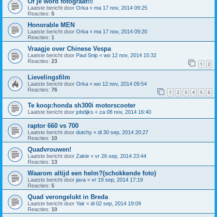
Of je word fotograaf!!!
Laatste bericht door
Orka
«
ma 17 nov, 2014 09:25
Reacties:
5
Honorable MEN
Laatste bericht door
Orka
«
ma 17 nov, 2014 09:20
Reacties:
1
Vraagje over Chinese Vespa
Laatste bericht door
Paul Snip
«
wo 12 nov, 2014 15:32
Reacties:
23
1
2
Lievelingsfilm
Laatste bericht door
Orka
«
wo 12 nov, 2014 09:54
Reacties:
76
1
2
3
4
5
6
Te koop:honda sh300i motorscooter
Laatste bericht door
jobdijks
«
za 08 nov, 2014 16:40
raptor 660 vs 700
Laatste bericht door
dutchy
«
di 30 sep, 2014 20:27
Reacties:
10
Quadvrouwen!
Laatste bericht door
Zakie
«
vr 26 sep, 2014 23:44
Reacties:
13
Waarom altijd een helm?(schokkende foto)
Laatste bericht door
java
«
vr 19 sep, 2014 17:19
Reacties:
5
Quad verongelukt in Breda
Laatste bericht door
Yair
«
di 02 sep, 2014 19:09
Reacties:
10