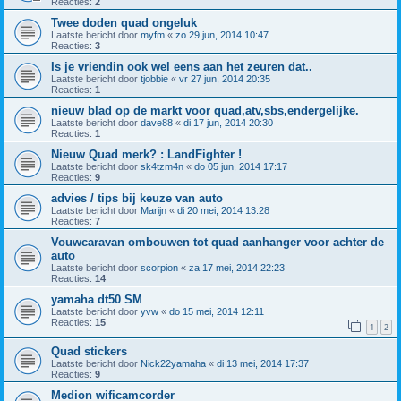
Reacties:
2
Twee doden quad ongeluk
Laatste bericht door
myfm
«
zo 29 jun, 2014 10:47
Reacties:
3
Is je vriendin ook wel eens aan het zeuren dat..
Laatste bericht door
tjobbie
«
vr 27 jun, 2014 20:35
Reacties:
1
nieuw blad op de markt voor quad,atv,sbs,endergelijke.
Laatste bericht door
dave88
«
di 17 jun, 2014 20:30
Reacties:
1
Nieuw Quad merk? : LandFighter !
Laatste bericht door
sk4tzm4n
«
do 05 jun, 2014 17:17
Reacties:
9
advies / tips bij keuze van auto
Laatste bericht door
Marijn
«
di 20 mei, 2014 13:28
Reacties:
7
Vouwcaravan ombouwen tot quad aanhanger voor achter de
auto
Laatste bericht door
scorpion
«
za 17 mei, 2014 22:23
Reacties:
14
yamaha dt50 SM
Laatste bericht door
yvw
«
do 15 mei, 2014 12:11
Reacties:
15
1
2
Quad stickers
Laatste bericht door
Nick22yamaha
«
di 13 mei, 2014 17:37
Reacties:
9
Medion wificamcorder