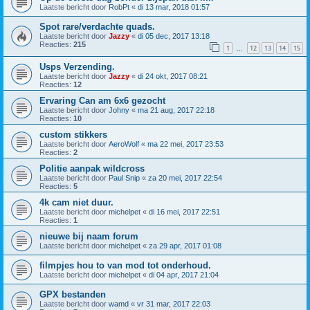
Laatste bericht door
RobPt
«
di 13 mar, 2018 01:57
Spot rare/verdachte quads.
Laatste bericht door
Jazzy
«
di 05 dec, 2017 13:18
Reacties:
215
1
12
13
14
15
…
Usps Verzending.
Laatste bericht door
Jazzy
«
di 24 okt, 2017 08:21
Reacties:
12
Ervaring Can am 6x6 gezocht
Laatste bericht door
Johny
«
ma 21 aug, 2017 22:18
Reacties:
10
custom stikkers
Laatste bericht door
AeroWolf
«
ma 22 mei, 2017 23:53
Reacties:
2
Politie aanpak wildcross
Laatste bericht door
Paul Snip
«
za 20 mei, 2017 22:54
Reacties:
5
4k cam niet duur.
Laatste bericht door
michelpet
«
di 16 mei, 2017 22:51
Reacties:
1
nieuwe bij naam forum
Laatste bericht door
michelpet
«
za 29 apr, 2017 01:08
filmpjes hou to van mod tot onderhoud.
Laatste bericht door
michelpet
«
di 04 apr, 2017 21:04
GPX bestanden
Laatste bericht door
wamd
«
vr 31 mar, 2017 22:03