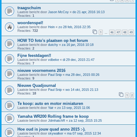
traagschuim
Laatste bericht door
Jason McCoy
«
do 21 apr, 2016 16:13
Reacties:
1
woordenspel!
Laatste bericht door
Hein
«
zo 28 feb, 2016 22:35
Reacties:
722
1
46
47
48
49
…
HOW TO foto's plaatsen op het forum
Laatste bericht door
dutchy
«
za 16 jan, 2016 10:18
Reacties:
2
Fijne feestdagen!!
Laatste bericht door
vdbeke
«
di 29 dec, 2015 21:47
Reacties:
7
nieuwe voornemens 2016
Laatste bericht door
Paul Snip
«
ma 28 dec, 2015 00:26
Reacties:
9
Nieuwe Quadjournal
Laatste bericht door
Paul Snip
«
wo 14 okt, 2015 21:13
Reacties:
18
1
2
Te koop: auto en motor miniaturen
Laatste bericht door
Yair
«
zo 13 sep, 2015 11:06
Yamaha WR200 Rolling frame te koop
Laatste bericht door
JdmhatchR
«
za 12 sep, 2015 15:25
Hoe oud is jouw quad anno 2015 :-).
Laatste bericht door
skywalker
«
ma 07 sep, 2015 12:34
Reacties:
1