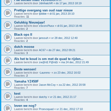
Laatste bericht door
JdmhatchR
«
do 17 jan, 2013 18:19
Prettige overgang van oud naar nieuw
Laatste bericht door
tjobbie
«
di 01 jan, 2013 20:10
Reacties:
11
Gelukkig Nieuwjaar!
Laatste bericht door
xScorxPiusx
«
di 01 jan, 2013 16:46
Reacties:
2
Black ops II
Laatste bericht door
janssuh
«
vr 28 dec, 2012 12:40
Reacties:
2
dutch moose
Laatste bericht door
AC67
«
do 27 dec, 2012 09:21
Reacties:
3
Als het te koud is om met de quad te rijden...
Laatste bericht door
zw@rt£ P@nt£r
«
ma 24 dec, 2012 21:49
Beste wensen!
Laatste bericht door
-Laurens-
«
zo 23 dec, 2012 16:02
Reacties:
2
Yamaha YZ450F
Laatste bericht door
Jason McCoy
«
za 22 dec, 2012 20:58
Reacties:
7
kest
Laatste bericht door
dutchy
«
vr 21 dec, 2012 21:17
Reacties:
4
leven we nog?
Laatste bericht door
Proevoquad
«
vr 21 dec, 2012 17:10