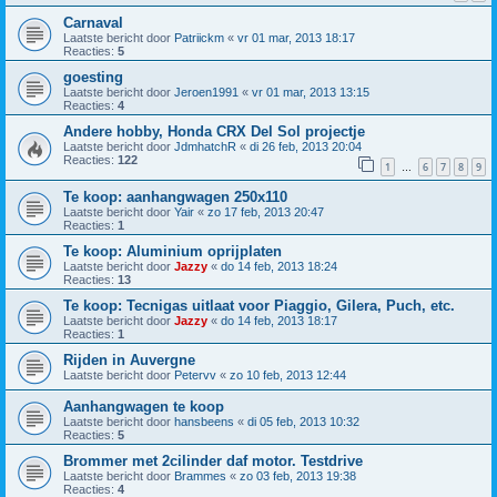
Carnaval
Laatste bericht door
Patriickm
«
vr 01 mar, 2013 18:17
Reacties:
5
goesting
Laatste bericht door
Jeroen1991
«
vr 01 mar, 2013 13:15
Reacties:
4
Andere hobby, Honda CRX Del Sol projectje
Laatste bericht door
JdmhatchR
«
di 26 feb, 2013 20:04
Reacties:
122
1
6
7
8
9
…
Te koop: aanhangwagen 250x110
Laatste bericht door
Yair
«
zo 17 feb, 2013 20:47
Reacties:
1
Te koop: Aluminium oprijplaten
Laatste bericht door
Jazzy
«
do 14 feb, 2013 18:24
Reacties:
13
Te koop: Tecnigas uitlaat voor Piaggio, Gilera, Puch, etc.
Laatste bericht door
Jazzy
«
do 14 feb, 2013 18:17
Reacties:
1
Rijden in Auvergne
Laatste bericht door
Petervv
«
zo 10 feb, 2013 12:44
Aanhangwagen te koop
Laatste bericht door
hansbeens
«
di 05 feb, 2013 10:32
Reacties:
5
Brommer met 2cilinder daf motor. Testdrive
Laatste bericht door
Brammes
«
zo 03 feb, 2013 19:38
Reacties:
4