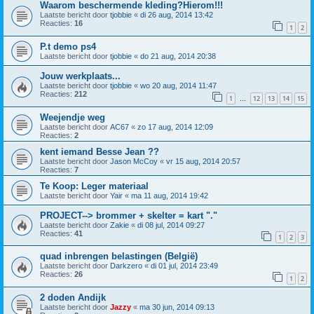
Waarom beschermende kleding?Hierom!!!
Laatste bericht door
tjobbie
«
di 26 aug, 2014 13:42
Reacties:
16
1
2
P.t demo ps4
Laatste bericht door
tjobbie
«
do 21 aug, 2014 20:38
Jouw werkplaats...
Laatste bericht door
tjobbie
«
wo 20 aug, 2014 11:47
Reacties:
212
1
12
13
14
15
…
Weejendje weg
Laatste bericht door
AC67
«
zo 17 aug, 2014 12:09
Reacties:
2
kent iemand Besse Jean ??
Laatste bericht door
Jason McCoy
«
vr 15 aug, 2014 20:57
Reacties:
7
Te Koop: Leger materiaal
Laatste bericht door
Yair
«
ma 11 aug, 2014 19:42
PROJECT--> brommer + skelter = kart "."
Laatste bericht door
Zakie
«
di 08 jul, 2014 09:27
Reacties:
41
1
2
3
quad inbrengen belastingen (België)
Laatste bericht door
Darkzero
«
di 01 jul, 2014 23:49
Reacties:
26
1
2
2 doden Andijk
Laatste bericht door
Jazzy
«
ma 30 jun, 2014 09:13