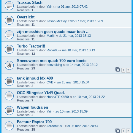
Traxxas Slash
Laatste bericht door
Yair
«
ma 01 apr, 2013 07:42
Reacties:
1
Overzicht
Laatste bericht door
Jason McCoy
«
wo 27 mar, 2013 15:09
Reacties:
11
zijn messhien geen quads maar toch ...
Laatste bericht door
Marijn
«
do 21 mar, 2013 15:13
Reacties:
11
Turbo Tractor!!!
Laatste bericht door
Robin95
«
ma 18 mar, 2013 18:13
Reacties:
13
Sneeuwpret met quad: 700 euro boete
Laatste bericht door
bonzaiking
«
do 14 mar, 2013 22:12
Reacties:
29
1
2
tank inhoud kfx 400
Laatste bericht door
CVB
«
wo 13 mar, 2013 15:34
Reacties:
2
OCC Blingstar YfzR Quad.
Laatste bericht door
HondaTRX450r
«
zo 10 mar, 2013 21:22
Reacties:
7
Wapen foudralen
Laatste bericht door
Yair
«
zo 10 mar, 2013 15:39
Reacties:
2
Factuur Raptor 700
Laatste bericht door
Jeroen1991
«
di 05 mar, 2013 20:44
Reacties:
15
1
2