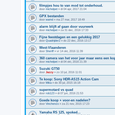
filmpjes hou to van mod tot onderhoud.
door
michelpet
»
di 04 apr, 2017 21:04
GPX bestanden
door
wamd
»
ma 27 mar, 2017 18:49
alarm blijft af gaan door vuurwerk
door
michelpet
»
za 31 dec, 2016 17:33
Fijne feestdagen en een gelukkig 2017
door
Quadrijder2
»
do 22 dec, 2016 13:17
West-Vlaanderen
door
Sheriff
»
vr 14 okt, 2016 11:39
360 camera van het voor jaar maar eens een ko
door
michelpet
»
di 04 okt, 2016 21:39
Suzuki GT50
door
Jazzy
»
zo 10 jul, 2016 11:01
Te koop: Sony HDR-AS15 Action Cam
door
Mika
»
do 30 jul, 2015 16:18
supermotard vs quad
door
rob123
»
di 07 jun, 2016 21:53
Goede koop + voor-en nadelen?
door
Vinchenzo
»
za 21 nov, 2015 17:23
Yamaha RS 125, spoked...