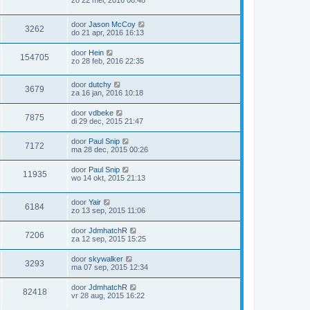
zo 22 mei, 2016 08:48
door
Jason McCoy
3262
do 21 apr, 2016 16:13
door
Hein
154705
zo 28 feb, 2016 22:35
door
dutchy
3679
za 16 jan, 2016 10:18
door
vdbeke
7875
di 29 dec, 2015 21:47
door
Paul Snip
7172
ma 28 dec, 2015 00:26
door
Paul Snip
11935
wo 14 okt, 2015 21:13
door
Yair
6184
zo 13 sep, 2015 11:06
door
JdmhatchR
7206
za 12 sep, 2015 15:25
door
skywalker
3293
ma 07 sep, 2015 12:34
door
JdmhatchR
82418
vr 28 aug, 2015 16:22