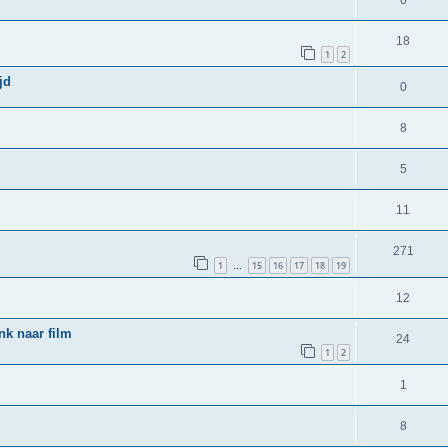
18
1
2
jd
0
8
5
11
271
1
15
16
17
18
19
…
12
nk naar film
24
1
2
1
8