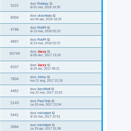
door
Robbey
5222
di 01 mei, 2018 19:35
door
ukachitalu
6004
wo 04 apr, 2018 18:20
door
RobPt
4798
di 13 mar, 2018 02:22
door
RobPt
4697
di 13 mar, 2018 01:57
door
Jazzy
83744
di 05 dec, 2017 13:18
door
Jazzy
8337
di 24 okt, 2017 08:21
door
Johny
7604
ma 21 aug, 2017 22:18
door
AeroWolf
4462
ma 22 mei, 2017 23:53
door
Paul Snip
5143
za 20 mei, 2017 22:54
door
michelpet
5441
di 16 mei, 2017 22:51
door
michelpet
3994
za 29 apr, 2017 01:08