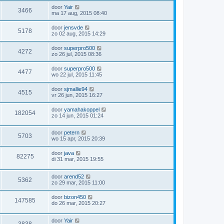
door
Yair
3466
ma 17 aug, 2015 08:40
door
jensvde
5178
zo 02 aug, 2015 14:29
door
superpro500
4272
zo 26 jul, 2015 08:36
door
superpro500
4477
wo 22 jul, 2015 11:45
door
sjmallie94
4515
vr 26 jun, 2015 16:27
door
yamahakoppel
182054
zo 14 jun, 2015 01:24
door
petern
5703
wo 15 apr, 2015 20:39
door
java
82275
di 31 mar, 2015 19:55
door
arend52
5362
zo 29 mar, 2015 11:00
door
bizon450
147585
do 26 mar, 2015 20:27
door
Yair
3838