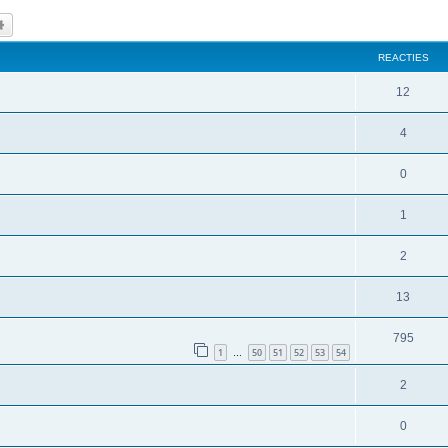
k
Uitgebreid zoeken
REACTIES
12
4
0
1
2
13
795
1
50
51
52
53
54
…
2
0