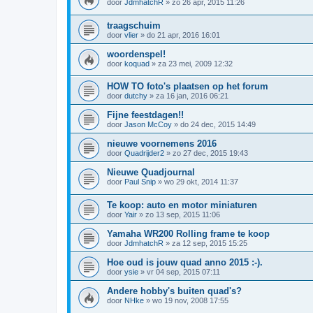
door
JdmhatchR
»
zo 26 apr, 2015 11:26
traagschuim
door
vlier
»
do 21 apr, 2016 16:01
woordenspel!
door
koquad
»
za 23 mei, 2009 12:32
HOW TO foto's plaatsen op het forum
door
dutchy
»
za 16 jan, 2016 06:21
Fijne feestdagen!!
door
Jason McCoy
»
do 24 dec, 2015 14:49
nieuwe voornemens 2016
door
Quadrijder2
»
zo 27 dec, 2015 19:43
Nieuwe Quadjournal
door
Paul Snip
»
wo 29 okt, 2014 11:37
Te koop: auto en motor miniaturen
door
Yair
»
zo 13 sep, 2015 11:06
Yamaha WR200 Rolling frame te koop
door
JdmhatchR
»
za 12 sep, 2015 15:25
Hoe oud is jouw quad anno 2015 :-).
door
ysie
»
vr 04 sep, 2015 07:11
Andere hobby's buiten quad's?
door
NHke
»
wo 19 nov, 2008 17:55