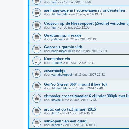
door
Yair
»
za 14 mar, 2015 11:50
aanhangwagens / vouwwagens / onderstellen
door
JdmhatchR
»
wo 19 nov, 2014 19:01
Crossen op de Hessenpoort (Zwolle) verleden ti
door
Yair
»
vr 30 jan, 2015 12:05
Quadtuning.nl vraaje
door
jim85vol
»
do 22 jan, 2015 21:19
Gopro vs garmin virb
door
koen.raptor700
»
ma 12 jan, 2015 17:53
Krantenbericht
door
RubenB
»
di 13 jan, 2015 12:41
zeverhoekje
door
yamahakoppel
»
di 11 dec, 2007 21:31
GoPro Swivel 360° mount (How To)
door
JdmhatchR
»
ma 15 dec, 2014 17:40
zitmaaier crosszitmaaier 6 cilinder 300pk met li
door
maykel
»
ma 22 dec, 2014 17:55
arctic cat op tv,3 januari 2015
door
AC67
»
wo 17 dec, 2014 15:18
aankopen van een quad
door
beamer
»
do 11 dec, 2014 10:00