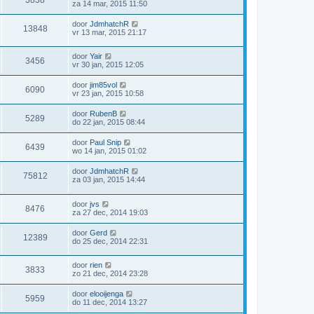
za 14 mar, 2015 11:50
door
JdmhatchR
13848
vr 13 mar, 2015 21:17
door
Yair
3456
vr 30 jan, 2015 12:05
door
jim85vol
6090
vr 23 jan, 2015 10:58
door
RubenB
5289
do 22 jan, 2015 08:44
door
Paul Snip
6439
wo 14 jan, 2015 01:02
door
JdmhatchR
75812
za 03 jan, 2015 14:44
door
jvs
8476
za 27 dec, 2014 19:03
door
Gerd
12389
do 25 dec, 2014 22:31
door
rien
3833
zo 21 dec, 2014 23:28
door
elooijenga
5959
do 11 dec, 2014 13:27