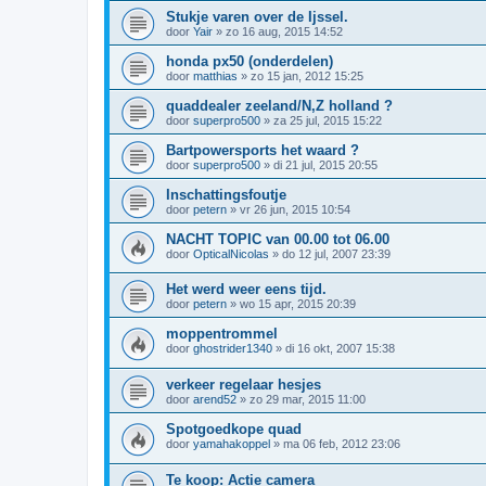
Stukje varen over de Ijssel.
door
Yair
»
zo 16 aug, 2015 14:52
honda px50 (onderdelen)
door
matthias
»
zo 15 jan, 2012 15:25
quaddealer zeeland/N,Z holland ?
door
superpro500
»
za 25 jul, 2015 15:22
Bartpowersports het waard ?
door
superpro500
»
di 21 jul, 2015 20:55
Inschattingsfoutje
door
petern
»
vr 26 jun, 2015 10:54
NACHT TOPIC van 00.00 tot 06.00
door
OpticalNicolas
»
do 12 jul, 2007 23:39
Het werd weer eens tijd.
door
petern
»
wo 15 apr, 2015 20:39
moppentrommel
door
ghostrider1340
»
di 16 okt, 2007 15:38
verkeer regelaar hesjes
door
arend52
»
zo 29 mar, 2015 11:00
Spotgoedkope quad
door
yamahakoppel
»
ma 06 feb, 2012 23:06
Te koop: Actie camera