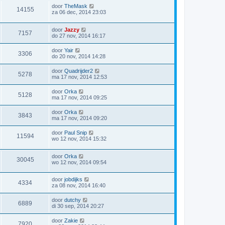
door
TheMask
14155
za 06 dec, 2014 23:03
door
Jazzy
7157
do 27 nov, 2014 16:17
door
Yair
3306
do 20 nov, 2014 14:28
door
Quadrijder2
5278
ma 17 nov, 2014 12:53
door
Orka
5128
ma 17 nov, 2014 09:25
door
Orka
3843
ma 17 nov, 2014 09:20
door
Paul Snip
11594
wo 12 nov, 2014 15:32
door
Orka
30045
wo 12 nov, 2014 09:54
door
jobdijks
4334
za 08 nov, 2014 16:40
door
dutchy
6889
di 30 sep, 2014 20:27
door
Zakie
7920