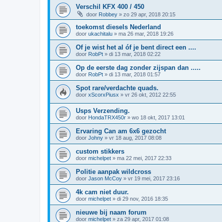
Verschil KFX 400 / 450
door
Robbey
»
zo 29 apr, 2018 20:15
toekomst diesels Nederland
door
ukachitalu
»
ma 26 mar, 2018 19:26
Of je wist het al óf je bent direct een ....
door
RobPt
»
di 13 mar, 2018 02:22
Op de eerste dag zonder zijspan dan .....
door
RobPt
»
di 13 mar, 2018 01:57
Spot rare/verdachte quads.
door
xScorxPiusx
»
vr 26 okt, 2012 22:55
Usps Verzending.
door
HondaTRX450r
»
wo 18 okt, 2017 13:01
Ervaring Can am 6x6 gezocht
door
Johny
»
vr 18 aug, 2017 08:08
custom stikkers
door
michelpet
»
ma 22 mei, 2017 22:33
Politie aanpak wildcross
door
Jason McCoy
»
vr 19 mei, 2017 23:16
4k cam niet duur.
door
michelpet
»
di 29 nov, 2016 18:35
nieuwe bij naam forum
door
michelpet
»
za 29 apr, 2017 01:08