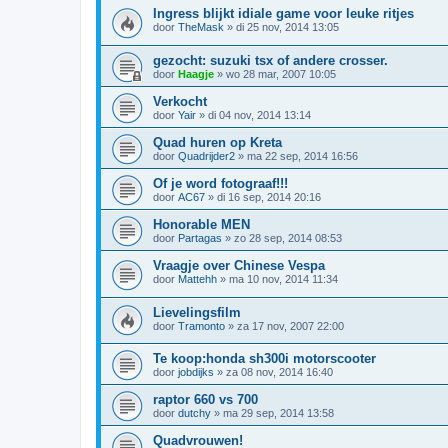
Ingress blijkt idiale game voor leuke ritjes
door
TheMask
»
di 25 nov, 2014 13:05
gezocht: suzuki tsx of andere crosser.
door
Haagje
»
wo 28 mar, 2007 10:05
Verkocht
door
Yair
»
di 04 nov, 2014 13:14
Quad huren op Kreta
door
Quadrijder2
»
ma 22 sep, 2014 16:56
Of je word fotograaf!!!
door
AC67
»
di 16 sep, 2014 20:16
Honorable MEN
door
Partagas
»
zo 28 sep, 2014 08:53
Vraagje over Chinese Vespa
door
Mattehh
»
ma 10 nov, 2014 11:34
Lievelingsfilm
door
Tramonto
»
za 17 nov, 2007 22:00
Te koop:honda sh300i motorscooter
door
jobdijks
»
za 08 nov, 2014 16:40
raptor 660 vs 700
door
dutchy
»
ma 29 sep, 2014 13:58
Quadvrouwen!