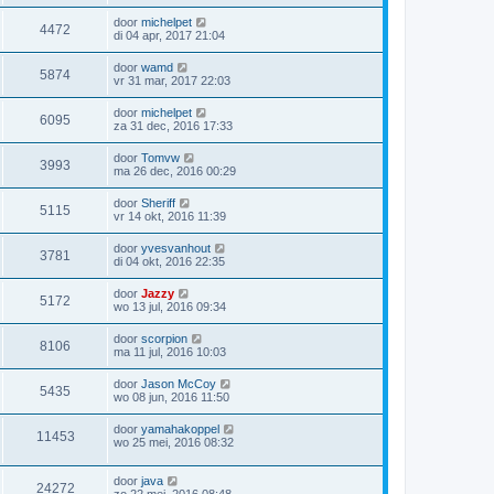
door
michelpet
4472
di 04 apr, 2017 21:04
door
wamd
5874
vr 31 mar, 2017 22:03
door
michelpet
6095
za 31 dec, 2016 17:33
door
Tomvw
3993
ma 26 dec, 2016 00:29
door
Sheriff
5115
vr 14 okt, 2016 11:39
door
yvesvanhout
3781
di 04 okt, 2016 22:35
door
Jazzy
5172
wo 13 jul, 2016 09:34
door
scorpion
8106
ma 11 jul, 2016 10:03
door
Jason McCoy
5435
wo 08 jun, 2016 11:50
door
yamahakoppel
11453
wo 25 mei, 2016 08:32
door
java
24272