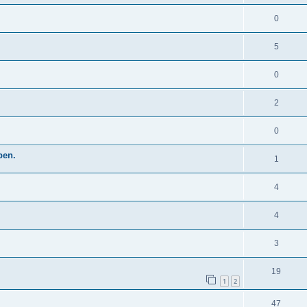
0
5
0
2
0
pen.
1
4
4
3
19
1
2
47