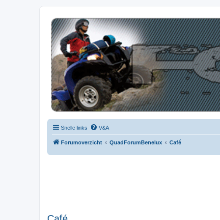
| QFB |
Hét quadforum van de Benelux
Snelle links
V&A
Forumoverzicht
QuadForumBenelux
Café
Café