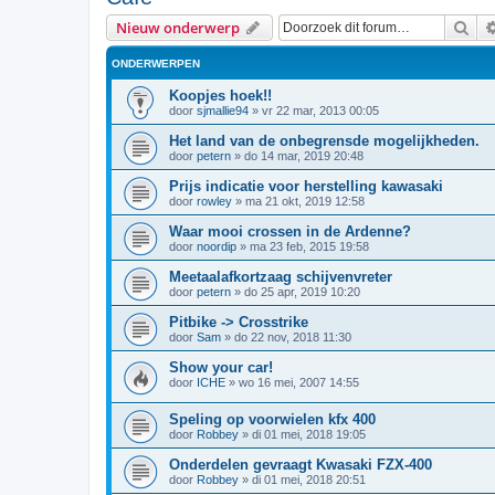
Zoe
Nieuw onderwerp
ONDERWERPEN
Koopjes hoek!!
door
sjmallie94
»
vr 22 mar, 2013 00:05
Het land van de onbegrensde mogelijkheden.
door
petern
»
do 14 mar, 2019 20:48
Prijs indicatie voor herstelling kawasaki
door
rowley
»
ma 21 okt, 2019 12:58
Waar mooi crossen in de Ardenne?
door
noordip
»
ma 23 feb, 2015 19:58
Meetaalafkortzaag schijvenvreter
door
petern
»
do 25 apr, 2019 10:20
Pitbike -> Crosstrike
door
Sam
»
do 22 nov, 2018 11:30
Show your car!
door
ICHE
»
wo 16 mei, 2007 14:55
Speling op voorwielen kfx 400
door
Robbey
»
di 01 mei, 2018 19:05
Onderdelen gevraagt Kwasaki FZX-400
door
Robbey
»
di 01 mei, 2018 20:51