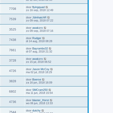
door
flyingquad
7708
zo 16 sep, 2018 12:49
door
JdmhatchR
7539
zo 09 sep, 2018 07:22
door
awakzrx
3525
zo 09 sep, 2018 07:16
door
Rudger
7438
di 14 aug, 2018 08:28
door
Bayrambo32
7661
di 07 aug, 2018 21:32
door
awakzrx
3728
zo 15 jul, 2018 06:52
door
Jason McCoy
4726
ma 02 jul, 2018 18:29
door
Boerse
3828
za 16 jun, 2018 16:09
door
SMCram250
6802
ma 11 jun, 2018 15:54
door
blaster_Horst
4736
wo 06 jun, 2018 13:33
door
dutchy
7544