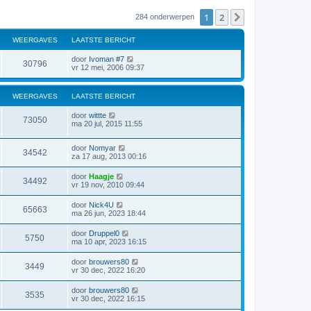
1
2
Volgende
284 onderwerpen
WEERGAVES
LAATSTE BERICHT
door
Ivoman #7
30796
vr 12 mei, 2006 09:37
WEERGAVES
LAATSTE BERICHT
door
wittte
73050
ma 20 jul, 2015 11:55
door
Nomyar
34542
za 17 aug, 2013 00:16
door
Haagje
34492
vr 19 nov, 2010 09:44
door
Nick4U
65663
ma 26 jun, 2023 18:44
door
Druppel0
5750
ma 10 apr, 2023 16:15
door
brouwers80
3449
vr 30 dec, 2022 16:20
door
brouwers80
3535
vr 30 dec, 2022 16:15