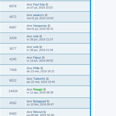
door
Paul Snip
6076
zo 07 jul, 2019 10:03
door
awakzrx
4072
ma 01 jul, 2019 10:04
door
Hanguman
6097
ma 01 jul, 2019 06:31
door
setb
3329
vr 28 jun, 2019 21:07
door
setb
3077
vr 28 jun, 2019 21:06
door
Figuur
4295
vr 14 jun, 2019 08:00
door
Phille
7409
do 23 mei, 2019 18:22
door
Tukker51
8022
wo 22 mei, 2019 19:45
door
Haagje
14434
vr 12 apr, 2019 08:39
door
flyingquad
4592
zo 10 feb, 2019 09:47
door
Wessel
6400
za 09 feb, 2019 16:30