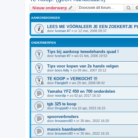
Zoe
Nieuw onderwerp
AANKONDIGINGEN
LEES ME VÓÓRALEER JE EEN ZOEKERTJE PL
door
Ivoman #7
»
vr 12 mei, 2006 09:37
ONDERWERPEN
Tips bij aankoop tweedehands quad !
door
Ivoman #7
»
wo 01 feb, 2006 19:53
Tips voor kopen van 2e hands velgen
door
boss Adly
»
zo 09 dec, 2007 20:12
TE KOOP = VERKOCHT !!!
door
FlangleR
»
wo 29 okt, 2008 08:42
Yamaha YFZ 450 en 700 onderdelen
door
noordip
»
zo 02 jul, 2017 16:10
tgb 325 te koop
door
Druppel0
»
ma 10 apr, 2023 16:15
spoorverbreders
door
brouwers80
»
vr 30 dec, 2022 16:20
maxxis baanbanden
door
brouwers80
»
vr 30 dec, 2022 16:15