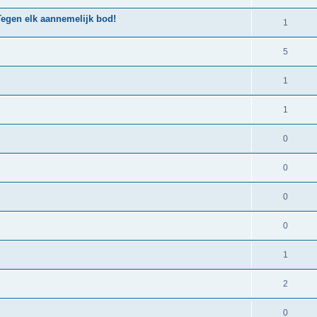
 Tegen elk aannemelijk bod!
1
5
1
1
0
0
0
0
1
2
0