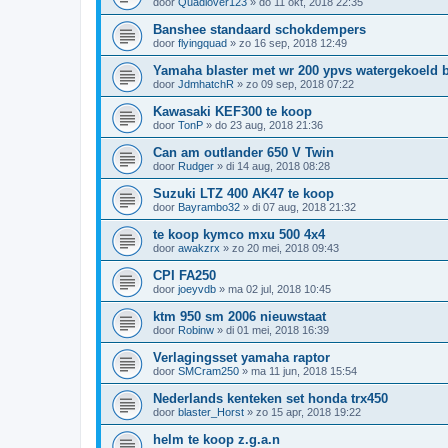
door
Quadlover123
»
do 11 okt, 2018 22:35
Banshee standaard schokdempers
door
flyingquad
»
zo 16 sep, 2018 12:49
Yamaha blaster met wr 200 ypvs watergekoeld 
door
JdmhatchR
»
zo 09 sep, 2018 07:22
Kawasaki KEF300 te koop
door
TonP
»
do 23 aug, 2018 21:36
Can am outlander 650 V Twin
door
Rudger
»
di 14 aug, 2018 08:28
Suzuki LTZ 400 AK47 te koop
door
Bayrambo32
»
di 07 aug, 2018 21:32
te koop kymco mxu 500 4x4
door
awakzrx
»
zo 20 mei, 2018 09:43
CPI FA250
door
joeyvdb
»
ma 02 jul, 2018 10:45
ktm 950 sm 2006 nieuwstaat
door
Robinw
»
di 01 mei, 2018 16:39
Verlagingsset yamaha raptor
door
SMCram250
»
ma 11 jun, 2018 15:54
Nederlands kenteken set honda trx450
door
blaster_Horst
»
zo 15 apr, 2018 19:22
helm te koop z.g.a.n