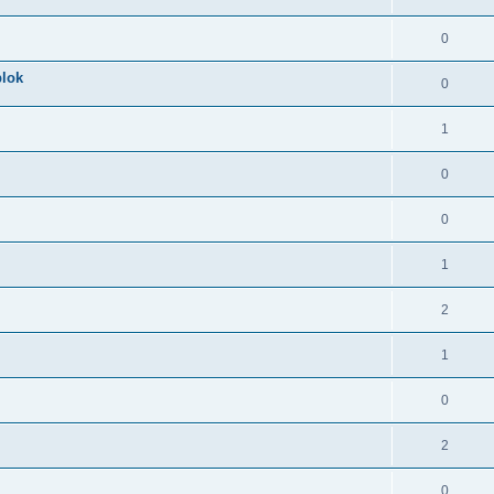
0
blok
0
1
0
0
1
2
1
0
2
0