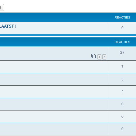
k
Uitgebreid zoeken
REACTIES
AATST !
0
REACTIES
27
1
2
7
3
4
0
0
0