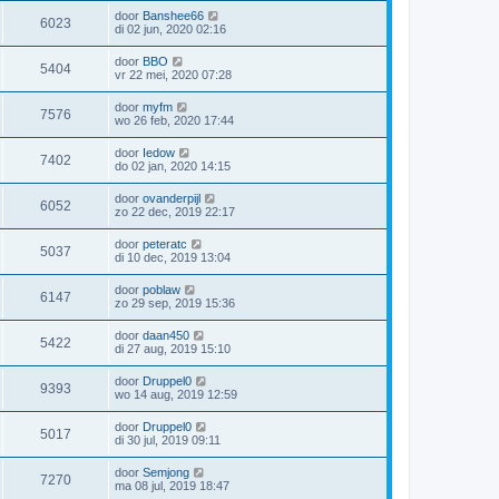
door
Banshee66
6023
di 02 jun, 2020 02:16
door
BBO
5404
vr 22 mei, 2020 07:28
door
myfm
7576
wo 26 feb, 2020 17:44
door
Iedow
7402
do 02 jan, 2020 14:15
door
ovanderpijl
6052
zo 22 dec, 2019 22:17
door
peteratc
5037
di 10 dec, 2019 13:04
door
poblaw
6147
zo 29 sep, 2019 15:36
door
daan450
5422
di 27 aug, 2019 15:10
door
Druppel0
9393
wo 14 aug, 2019 12:59
door
Druppel0
5017
di 30 jul, 2019 09:11
door
Semjong
7270
ma 08 jul, 2019 18:47