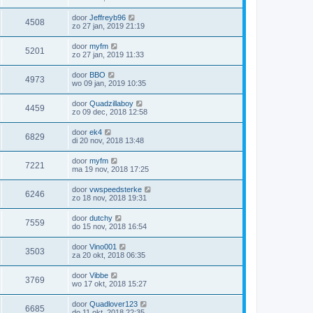
door
Jeffreyb96
4508
zo 27 jan, 2019 21:19
door
myfm
5201
zo 27 jan, 2019 11:33
door
BBO
4973
wo 09 jan, 2019 10:35
door
Quadzillaboy
4459
zo 09 dec, 2018 12:58
door
ek4
6829
di 20 nov, 2018 13:48
door
myfm
7221
ma 19 nov, 2018 17:25
door
vwspeedsterke
6246
zo 18 nov, 2018 19:31
door
dutchy
7559
do 15 nov, 2018 16:54
door
Vino001
3503
za 20 okt, 2018 06:35
door
Vibbe
3769
wo 17 okt, 2018 15:27
door
Quadlover123
6685
do 11 okt, 2018 22:35