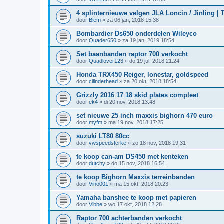
4 splinternieuwe velgen JLA Loncin / Jinling |
door
Biem
»
za 06 jan, 2018 15:38
Bombardier Ds650 onderdelen Wileyco
door
Quader650
»
za 19 jan, 2019 18:54
Set baanbanden raptor 700 verkocht
door
Quadlover123
»
do 19 jul, 2018 21:24
Honda TRX450 Reiger, lonestar, goldspeed
door
cilinderhead
»
za 20 okt, 2018 18:54
Grizzly 2016 17 18 skid plates compleet
door
ek4
»
di 20 nov, 2018 13:48
set nieuwe 25 inch maxxis bighorn 470 euro
door
myfm
»
ma 19 nov, 2018 17:25
suzuki LT80 80cc
door
vwspeedsterke
»
zo 18 nov, 2018 19:31
te koop can-am DS450 met kenteken
door
dutchy
»
do 15 nov, 2018 16:54
te koop Bighorn Maxxis terreinbanden
door
Vino001
»
ma 15 okt, 2018 20:23
Yamaha banshee te koop met papieren
door
Vibbe
»
wo 17 okt, 2018 12:28
Raptor 700 achterbanden verkocht