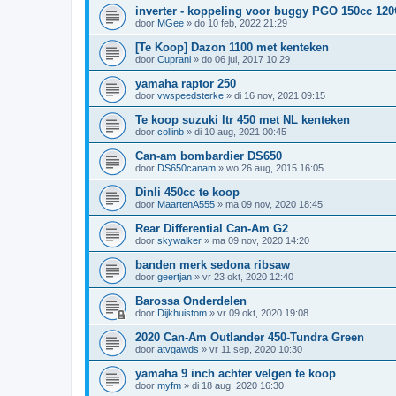
inverter - koppeling voor buggy PGO 150cc 120
door
MGee
»
do 10 feb, 2022 21:29
[Te Koop] Dazon 1100 met kenteken
door
Cuprani
»
do 06 jul, 2017 10:29
yamaha raptor 250
door
vwspeedsterke
»
di 16 nov, 2021 09:15
Te koop suzuki ltr 450 met NL kenteken
door
collinb
»
di 10 aug, 2021 00:45
Can-am bombardier DS650
door
DS650canam
»
wo 26 aug, 2015 16:05
Dinli 450cc te koop
door
MaartenA555
»
ma 09 nov, 2020 18:45
Rear Differential Can-Am G2
door
skywalker
»
ma 09 nov, 2020 14:20
banden merk sedona ribsaw
door
geertjan
»
vr 23 okt, 2020 12:40
Barossa Onderdelen
door
Dijkhuistom
»
vr 09 okt, 2020 19:08
2020 Can-Am Outlander 450-Tundra Green
door
atvgawds
»
vr 11 sep, 2020 10:30
yamaha 9 inch achter velgen te koop
door
myfm
»
di 18 aug, 2020 16:30