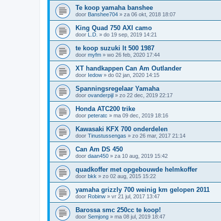
Te koop yamaha banshee
door
Banshee704
»
za 06 okt, 2018 18:07
King Quad 750 AXI camo
door
L.D.
»
do 19 sep, 2019 14:21
te koop suzuki lt 500 1987
door
myfm
»
wo 26 feb, 2020 17:44
XT handkappen Can Am Outlander
door
Iedow
»
do 02 jan, 2020 14:15
Spanningsregelaar Yamaha
door
ovanderpijl
»
zo 22 dec, 2019 22:17
Honda ATC200 trike
door
peteratc
»
ma 09 dec, 2019 18:16
Kawasaki KFX 700 onderdelen
door
Tinustussengas
»
zo 26 mar, 2017 21:14
Can Am DS 450
door
daan450
»
za 10 aug, 2019 15:42
quadkoffer met opgebouwde helmkoffer
door
bkk
»
zo 02 aug, 2015 15:22
yamaha grizzly 700 weinig km gelopen 2011
door
Robinw
»
vr 21 jul, 2017 13:47
Barossa smc 250cc te koop!
door
Semjong
»
ma 08 jul, 2019 18:47