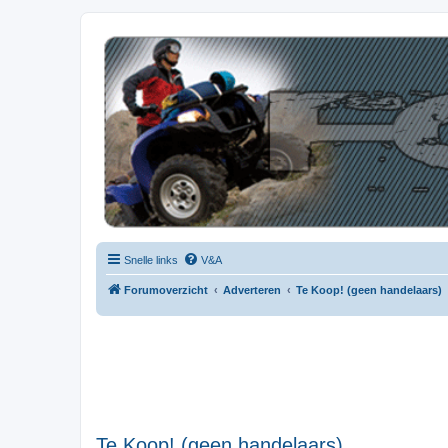
| QFB |
Hét quadforum van de Benelux
Snelle links
V&A
Forumoverzicht
Adverteren
Te Koop! (geen handelaars)
Te Koop! (geen handelaars)