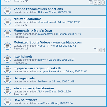
Reacties:
30
1
2
3
Voor de zendamatuers onder ons
Laatste bericht door
AlfA
«
zo 29 mar, 2009 22:30
Nieuw quadforum!
Laatste bericht door
Moorverken
«
do 04 dec, 2008 17:50
Reacties:
5
Motocrash -> Moto's Dave
Laatste bericht door
cyclonedriver
«
di 02 sep, 2008 20:49
Reacties:
12
Motorized Sports Videos - www.carbtube.com
Laatste bericht door
Ivoman #7
«
vr 25 jul, 2008 22:42
Reacties:
15
1
2
lazerhelmets
Laatste bericht door
bennyn
«
wo 30 apr, 2008 19:07
Reacties:
1
myspace van crazymudfreaks.tk
Laatste bericht door
crazymudfreaks.tk
«
zo 06 apr, 2008 11:04
DeLiègequads
Laatste bericht door
Steffen
«
za 15 mar, 2008 01:09
site voor werkplaatsboeken
Laatste bericht door
AlfA
«
zo 02 mar, 2008 13:20
Reacties:
4
How stuff works
Laatste bericht door
vdm88
«
vr 04 jan, 2008 23:34