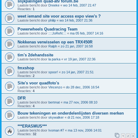
slijkpalingen quad-atv forum.be
Laatste bericht door
Dreeke
«
wo 14 feb, 2007 21:47
Reacties:
1
weet iemand site voor access expo view's ?
Laatste bericht door
philip
«
wo 14 feb, 2007 21:36
Powerwheels Quadracing Team
Laatste bericht door
::::JoReN::::
«
ma 05 feb, 2007 14:16
Nokkenas verwisselen op een TRX450R
Laatste bericht door
Ralph
«
zo 21 jan, 2007 16:58
tim's 2dehandssite
Laatste bericht door
la parka
«
vr 19 jan, 2007 22:36
fmxshop
Laatste bericht door
spoor!
«
zo 14 jan, 2007 21:51
Reacties:
2
Site's voor quadfoto's
Laatste bericht door
Vincenzo
«
do 28 dec, 2006 16:54
Reacties:
4
DFR
Laatste bericht door
bertmat
«
ma 27 nov, 2006 08:10
Reacties:
4
Bouw tekeningen en onderdelenlijsten diversen merken
Laatste bericht door
skywalker
«
di 21 nov, 2006 17:18
***ERASMUS***
Laatste bericht door
Ivoman #7
«
ma 13 nov, 2006 14:01
Reacties:
32
1
2
3