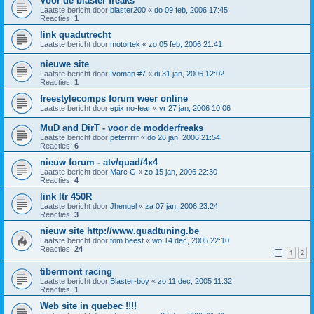
Voor de blaster freaks
Laatste bericht door
blaster200
«
do 09 feb, 2006 17:45
Reacties:
1
link quadutrecht
Laatste bericht door
motortek
«
zo 05 feb, 2006 21:41
nieuwe site
Laatste bericht door
Ivoman #7
«
di 31 jan, 2006 12:02
Reacties:
1
freestylecomps forum weer online
Laatste bericht door
epix no-fear
«
vr 27 jan, 2006 10:06
MuD and DirT - voor de modderfreaks
Laatste bericht door
peterrrrr
«
do 26 jan, 2006 21:54
Reacties:
6
nieuw forum - atv/quad/4x4
Laatste bericht door
Marc G
«
zo 15 jan, 2006 22:30
Reacties:
4
link ltr 450R
Laatste bericht door
Jhengel
«
za 07 jan, 2006 23:24
Reacties:
3
nieuw site http://www.quadtuning.be
Laatste bericht door
tom beest
«
wo 14 dec, 2005 22:10
Reacties:
24
1
2
tibermont racing
Laatste bericht door
Blaster-boy
«
zo 11 dec, 2005 11:32
Reacties:
1
Web site in quebec !!!!