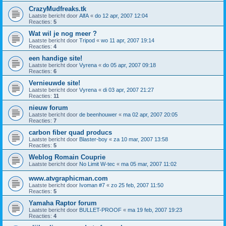
CrazyMudfreaks.tk
Laatste bericht door
AlfA
«
do 12 apr, 2007 12:04
Reacties:
5
Wat wil je nog meer ?
Laatste bericht door
Tripod
«
wo 11 apr, 2007 19:14
Reacties:
4
een handige site!
Laatste bericht door
Vyrena
«
do 05 apr, 2007 09:18
Reacties:
6
Vernieuwde site!
Laatste bericht door
Vyrena
«
di 03 apr, 2007 21:27
Reacties:
11
nieuw forum
Laatste bericht door
de beenhouwer
«
ma 02 apr, 2007 20:05
Reacties:
7
carbon fiber quad producs
Laatste bericht door
Blaster-boy
«
za 10 mar, 2007 13:58
Reacties:
5
Weblog Romain Couprie
Laatste bericht door
No Limit W-tec
«
ma 05 mar, 2007 11:02
www.atvgraphicman.com
Laatste bericht door
Ivoman #7
«
zo 25 feb, 2007 11:50
Reacties:
5
Yamaha Raptor forum
Laatste bericht door
BULLET-PROOF
«
ma 19 feb, 2007 19:23
Reacties:
4