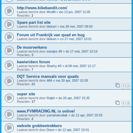
http://www.bikebandit.com/
Laatste bericht door
MvdM
«
wo 13 jun, 2007 11:05
Reacties:
2
Spare part list site
Laatste bericht door
blokart
«
ma 28 mei, 2007 08:50
Forum uit Frankrijk van quad en bug
Laatste bericht door
blokart
«
zo 27 mei, 2007 10:01
De moorverkens
Laatste bericht door
wantjes #9
«
do 17 mei, 2007 10:19
Reacties:
3
kawieriders forum
Laatste bericht door
Sharky #3
«
di 08 mei, 2007 12:17
Reacties:
7
DQT Service manuals voor quads
Laatste bericht door
AlfA
«
ma 30 apr, 2007 10:28
Reacties:
21
1
2
super site
Laatste bericht door
Ralph
«
do 26 apr, 2007 15:35
Reacties:
17
1
2
www.FVMRACING.NL is online!
Laatste bericht door
yamahakodiak
«
do 12 apr, 2007 20:55
Reacties:
2
website grebbentrekkers
Laatste bericht door
Dave
«
do 12 apr, 2007 19:41