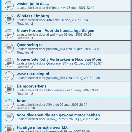
wisten jullie dat...
Laatste bericht door
firefighter
«
vr 28 dec, 2007 23:40
Wireless Limburg
Laatste bericht door
AlfA
«
wo 26 dec, 2007 16:24
Reacties:
2
Nieuw Forum - Voor de franstallige Belgen
Laatste bericht door
airwolf
«
wo 05 dec, 2007 19:02
Reacties:
3
Quadracing.tk
Laatste bericht door
yamaha_764
«
zo 02 dec, 2007 13:45
Reacties:
6
Nieuwe Site Kelly Verbraeken & Nico van Moer
Laatste bericht door
Quadracer 74
«
za 01 dec, 2007 10:57
Reacties:
2
www.r-b-racing.nl
Laatste bericht door
yamaha_764
«
za 11 aug, 2007 19:38
De moorverkens
Laatste bericht door
Moorverken
«
vr 10 aug, 2007 09:21
Reacties:
2
forum
Laatste bericht door
AlfA
«
do 09 aug, 2007 20:24
Reacties:
10
Voor diegenen die een gewone motor hebben
Laatste bericht door
Yellow_Terror
«
zo 01 jul, 2007 19:45
Handige informatie over MX
Laatste bericht door
Vyrena
«
di 26 jun, 2007 14:49