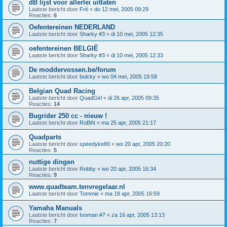
dB lijst voor allerlei uitlaten
Laatste bericht door
Fré
«
do 12 mei, 2005 09:29
Reacties:
6
Oefentereinen NEDERLAND
Laatste bericht door
Sharky #3
«
di 10 mei, 2005 12:35
oefentereinen BELGIË
Laatste bericht door
Sharky #3
«
di 10 mei, 2005 12:33
De moddervossen.be/forum
Laatste bericht door
bulcky
«
wo 04 mei, 2005 19:58
Belgian Quad Racing
Laatste bericht door
QuadGirl
«
di 26 apr, 2005 09:35
Reacties:
14
Bugrider 250 cc - nieuw !
Laatste bericht door
RoBiN
«
ma 25 apr, 2005 21:17
Quadparts
Laatste bericht door
speedyke80
«
wo 20 apr, 2005 20:20
Reacties:
5
nuttige dingen
Laatste bericht door
Robby
«
wo 20 apr, 2005 16:34
Reacties:
9
www.quadteam.tenvregelaar.nl
Laatste bericht door
Tommie
«
ma 18 apr, 2005 16:59
Yamaha Manuals
Laatste bericht door
Ivoman #7
«
za 16 apr, 2005 13:13
Reacties:
7