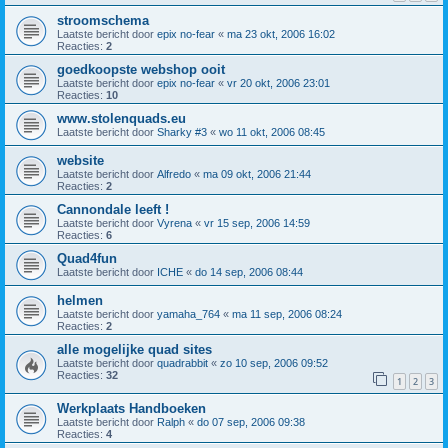
stroomschema
Laatste bericht door
epix no-fear
«
ma 23 okt, 2006 16:02
Reacties:
2
goedkoopste webshop ooit
Laatste bericht door
epix no-fear
«
vr 20 okt, 2006 23:01
Reacties:
10
www.stolenquads.eu
Laatste bericht door
Sharky #3
«
wo 11 okt, 2006 08:45
website
Laatste bericht door
Alfredo
«
ma 09 okt, 2006 21:44
Reacties:
2
Cannondale leeft !
Laatste bericht door
Vyrena
«
vr 15 sep, 2006 14:59
Reacties:
6
Quad4fun
Laatste bericht door
ICHE
«
do 14 sep, 2006 08:44
helmen
Laatste bericht door
yamaha_764
«
ma 11 sep, 2006 08:24
Reacties:
2
alle mogelijke quad sites
Laatste bericht door
quadrabbit
«
zo 10 sep, 2006 09:52
Reacties:
32
1
2
3
Werkplaats Handboeken
Laatste bericht door
Ralph
«
do 07 sep, 2006 09:38
Reacties:
4