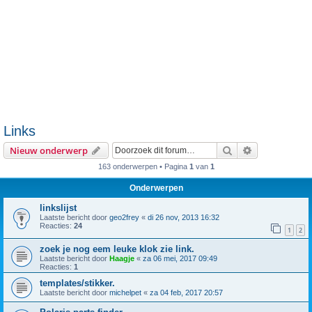
Links
Zoek
Uitgebreid z
Nieuw onderwerp
163 onderwerpen • Pagina
1
van
1
Onderwerpen
linkslijst
Laatste bericht door
geo2frey
«
di 26 nov, 2013 16:32
Reacties:
24
1
2
zoek je nog eem leuke klok zie link.
Laatste bericht door
Haagje
«
za 06 mei, 2017 09:49
Reacties:
1
templates/stikker.
Laatste bericht door
michelpet
«
za 04 feb, 2017 20:57