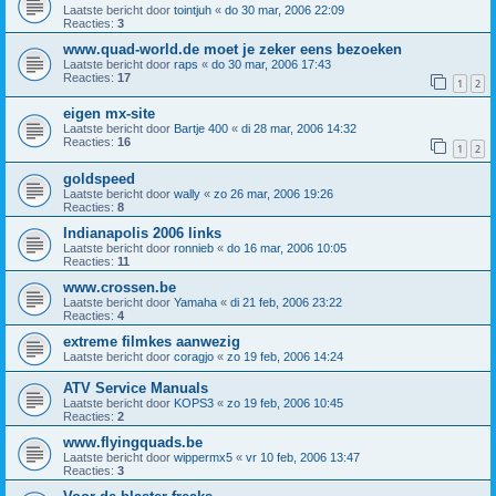
Laatste bericht door
tointjuh
«
do 30 mar, 2006 22:09
Reacties:
3
www.quad-world.de moet je zeker eens bezoeken
Laatste bericht door
raps
«
do 30 mar, 2006 17:43
Reacties:
17
1
2
eigen mx-site
Laatste bericht door
Bartje 400
«
di 28 mar, 2006 14:32
Reacties:
16
1
2
goldspeed
Laatste bericht door
wally
«
zo 26 mar, 2006 19:26
Reacties:
8
Indianapolis 2006 links
Laatste bericht door
ronnieb
«
do 16 mar, 2006 10:05
Reacties:
11
www.crossen.be
Laatste bericht door
Yamaha
«
di 21 feb, 2006 23:22
Reacties:
4
extreme filmkes aanwezig
Laatste bericht door
coragjo
«
zo 19 feb, 2006 14:24
ATV Service Manuals
Laatste bericht door
KOPS3
«
zo 19 feb, 2006 10:45
Reacties:
2
www.flyingquads.be
Laatste bericht door
wippermx5
«
vr 10 feb, 2006 13:47
Reacties:
3