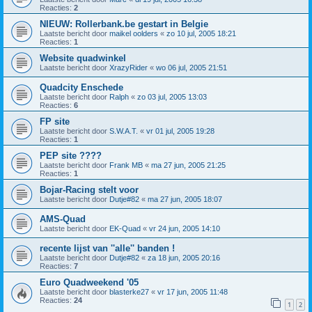
Reacties:
2
NIEUW: Rollerbank.be gestart in Belgie
Laatste bericht door
maikel oolders
«
zo 10 jul, 2005 18:21
Reacties:
1
Website quadwinkel
Laatste bericht door
XrazyRider
«
wo 06 jul, 2005 21:51
Quadcity Enschede
Laatste bericht door
Ralph
«
zo 03 jul, 2005 13:03
Reacties:
6
FP site
Laatste bericht door
S.W.A.T.
«
vr 01 jul, 2005 19:28
Reacties:
1
PEP site ????
Laatste bericht door
Frank MB
«
ma 27 jun, 2005 21:25
Reacties:
1
Bojar-Racing stelt voor
Laatste bericht door
Dutje#82
«
ma 27 jun, 2005 18:07
AMS-Quad
Laatste bericht door
EK-Quad
«
vr 24 jun, 2005 14:10
recente lijst van ''alle'' banden !
Laatste bericht door
Dutje#82
«
za 18 jun, 2005 20:16
Reacties:
7
Euro Quadweekend '05
Laatste bericht door
blasterke27
«
vr 17 jun, 2005 11:48
Reacties:
24
1
2