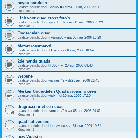
bayou snorkels
Laatste bericht door
Sharky #3
«
ma 19 jun, 2006 22:03
Reacties:
2
Link voor quad cross foto's...
Laatste bericht door
speedfreak
«
ma 15 mei, 2006 23:23
Reacties:
5
Onderdelen quad
Laatste bericht door
trivision3d
«
ma 08 mei, 2006 16:20
Motorcrossmarkt!
Laatste bericht door
J.Bas
«
za 06 mei, 2006 18:59
Reacties:
5
2de hands quads
Laatste bericht door
klf300
«
vr 28 apr, 2006 08:43
Reacties:
3
Website
Laatste bericht door
wantjes #9
«
di 25 apr, 2006 21:43
Reacties:
6
Merken Onderdelen Quads/crossmotoren
Laatste bericht door
wally
«
di 18 apr, 2006 17:15
Reacties:
1
dragracen met een quad
Laatste bericht door
Ivoman #7
«
wo 05 apr, 2006 20:01
Reacties:
9
quad hal vosters
Laatste bericht door
blach/white
«
vr 31 mar, 2006 10:54
Reacties:
1
new Website