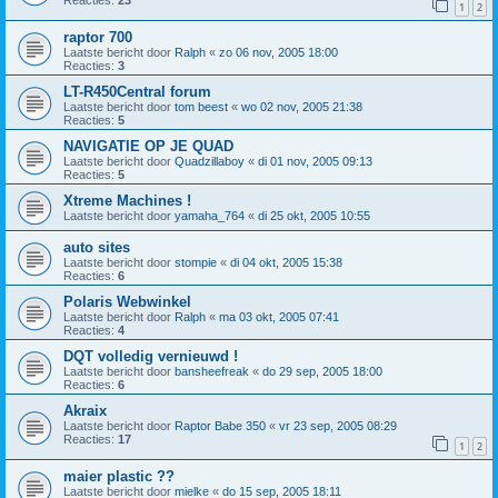
Reacties:
23
1
2
raptor 700
Laatste bericht door
Ralph
«
zo 06 nov, 2005 18:00
Reacties:
3
LT-R450Central forum
Laatste bericht door
tom beest
«
wo 02 nov, 2005 21:38
Reacties:
5
NAVIGATIE OP JE QUAD
Laatste bericht door
Quadzillaboy
«
di 01 nov, 2005 09:13
Reacties:
5
Xtreme Machines !
Laatste bericht door
yamaha_764
«
di 25 okt, 2005 10:55
auto sites
Laatste bericht door
stompie
«
di 04 okt, 2005 15:38
Reacties:
6
Polaris Webwinkel
Laatste bericht door
Ralph
«
ma 03 okt, 2005 07:41
Reacties:
4
DQT volledig vernieuwd !
Laatste bericht door
bansheefreak
«
do 29 sep, 2005 18:00
Reacties:
6
Akraix
Laatste bericht door
Raptor Babe 350
«
vr 23 sep, 2005 08:29
Reacties:
17
1
2
maier plastic ??
Laatste bericht door
mielke
«
do 15 sep, 2005 18:11