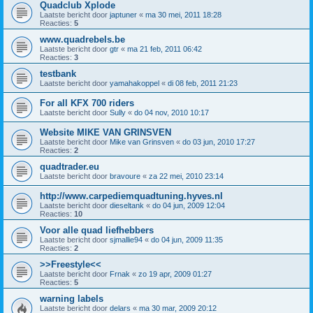
Quadclub Xplode
Laatste bericht door
japtuner
«
ma 30 mei, 2011 18:28
Reacties:
5
www.quadrebels.be
Laatste bericht door
gtr
«
ma 21 feb, 2011 06:42
Reacties:
3
testbank
Laatste bericht door
yamahakoppel
«
di 08 feb, 2011 21:23
For all KFX 700 riders
Laatste bericht door
Sully
«
do 04 nov, 2010 10:17
Website MIKE VAN GRINSVEN
Laatste bericht door
Mike van Grinsven
«
do 03 jun, 2010 17:27
Reacties:
2
quadtrader.eu
Laatste bericht door
bravoure
«
za 22 mei, 2010 23:14
http://www.carpediemquadtuning.hyves.nl
Laatste bericht door
dieseltank
«
do 04 jun, 2009 12:04
Reacties:
10
Voor alle quad liefhebbers
Laatste bericht door
sjmallie94
«
do 04 jun, 2009 11:35
Reacties:
2
>>Freestyle<<
Laatste bericht door
Frnak
«
zo 19 apr, 2009 01:27
Reacties:
5
warning labels
Laatste bericht door
delars
«
ma 30 mar, 2009 20:12