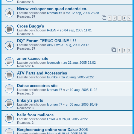
Reacties:
8
Nieuw verkoper van quad onderdelen.
Laatste bericht door
Ivoman #7
«
ma 12 sep, 2005 23:38
Reacties:
67
1
2
3
4
5
Cross Buggy's
Laatste bericht door
RoBiN
«
zo 04 sep, 2005 11:01
Reacties:
4
DQT Forum TERUG ONLINE ! ! !
Laatste bericht door
AlfA
«
wo 31 aug, 2005 20:12
Reacties:
37
1
2
3
amerikaanse site
Laatste bericht door
jeoentjuh
«
zo 21 aug, 2005 23:02
Reacties:
4
ATV Parts and Accessories
Laatste bericht door
tuumke
«
za 20 aug, 2005 20:22
Duitse accesoires site
Laatste bericht door
Ivoman #7
«
vr 19 aug, 2005 11:22
Reacties:
6
links yfz parts
Laatste bericht door
Ivoman #7
«
vr 05 aug, 2005 10:49
Reacties:
3
hello from mallorca
Laatste bericht door
Lewis
«
di 26 jul, 2005 20:22
Reacties:
2
Berghesracing online voor Dakar 2006
Laatste bericht door
Marc
«
di 19 jul, 2005 16:38