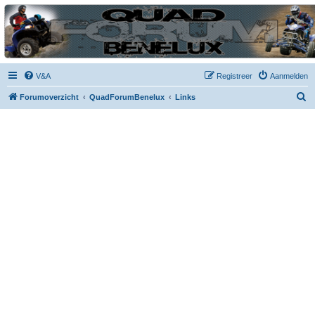
| QFB |
Hét quadforum van de Benelux
V&A
Registreer
Aanmelden
Z
Forumoverzicht
QuadForumBenelux
Links
o
e
k