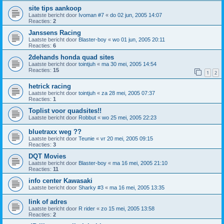
site tips aankoop
Laatste bericht door
Ivoman #7
«
do 02 jun, 2005 14:07
Reacties:
2
Janssens Racing
Laatste bericht door
Blaster-boy
«
wo 01 jun, 2005 20:11
Reacties:
6
2dehands honda quad sites
Laatste bericht door
tointjuh
«
ma 30 mei, 2005 14:54
Reacties:
15
1
2
hetrick racing
Laatste bericht door
tointjuh
«
za 28 mei, 2005 07:37
Reacties:
1
Toplist voor quadsites!!
Laatste bericht door
Robbut
«
wo 25 mei, 2005 22:23
bluetraxx weg ??
Laatste bericht door
Teunie
«
vr 20 mei, 2005 09:15
Reacties:
3
DQT Movies
Laatste bericht door
Blaster-boy
«
ma 16 mei, 2005 21:10
Reacties:
11
info center Kawasaki
Laatste bericht door
Sharky #3
«
ma 16 mei, 2005 13:35
link of adres
Laatste bericht door
R rider
«
zo 15 mei, 2005 13:58
Reacties:
2