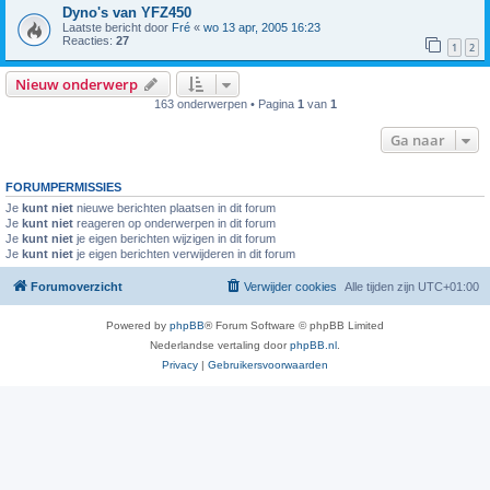
Dyno's van YFZ450
Laatste bericht door
Fré
«
wo 13 apr, 2005 16:23
Reacties:
27
1
2
Nieuw onderwerp
163 onderwerpen • Pagina
1
van
1
Ga naar
FORUMPERMISSIES
Je
kunt niet
nieuwe berichten plaatsen in dit forum
Je
kunt niet
reageren op onderwerpen in dit forum
Je
kunt niet
je eigen berichten wijzigen in dit forum
Je
kunt niet
je eigen berichten verwijderen in dit forum
Forumoverzicht
Verwijder cookies
Alle tijden zijn
UTC+01:00
Powered by
phpBB
® Forum Software © phpBB Limited
Nederlandse vertaling door
phpBB.nl
.
Privacy
|
Gebruikersvoorwaarden