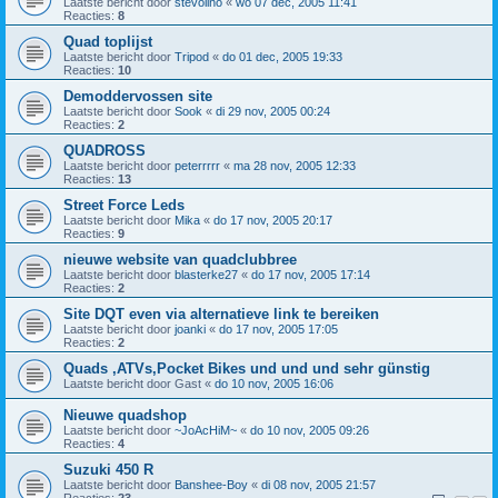
Laatste bericht door
stevolino
«
wo 07 dec, 2005 11:41
Reacties:
8
Quad toplijst
Laatste bericht door
Tripod
«
do 01 dec, 2005 19:33
Reacties:
10
Demoddervossen site
Laatste bericht door
Sook
«
di 29 nov, 2005 00:24
Reacties:
2
QUADROSS
Laatste bericht door
peterrrrr
«
ma 28 nov, 2005 12:33
Reacties:
13
Street Force Leds
Laatste bericht door
Mika
«
do 17 nov, 2005 20:17
Reacties:
9
nieuwe website van quadclubbree
Laatste bericht door
blasterke27
«
do 17 nov, 2005 17:14
Reacties:
2
Site DQT even via alternatieve link te bereiken
Laatste bericht door
joanki
«
do 17 nov, 2005 17:05
Reacties:
2
Quads ,ATVs,Pocket Bikes und und und sehr günstig
Laatste bericht door
Gast
«
do 10 nov, 2005 16:06
Nieuwe quadshop
Laatste bericht door
~JoAcHiM~
«
do 10 nov, 2005 09:26
Reacties:
4
Suzuki 450 R
Laatste bericht door
Banshee-Boy
«
di 08 nov, 2005 21:57