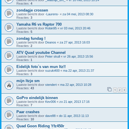
Reacties:
4
zondagje crossen
Laatste bericht door
-Laurens-
«
za 04 mei, 2013 08:30
Reacties:
3
Yamaha R6 vs Raptor 700
Laatste bericht door
Robin95
«
vr 03 mei, 2013 20:46
Reacties:
5
zondag fundag !
Laatste bericht door
Deanos
«
za 27 apr, 2013 16:03
Reacties:
2
ATV Quad youtube Channel
Laatste bericht door
Peter skull
«
vr 26 apr, 2013 15:56
Reacties:
1
Eidelijk foto`s van mun ltz!!
Laatste bericht door
suzuki400
«
ma 22 apr, 2013 21:37
Reacties:
3
mijn ltzje sm
Laatste bericht door
stendert
«
ma 22 apr, 2013 10:28
Reacties:
43
1
2
3
GoPro eindelijk binnen
Laatste bericht door
Kev006
«
zo 21 apr, 2013 17:16
Reacties:
7
Paar crashes
Laatste bericht door
dave88
«
do 11 apr, 2013 11:13
Reacties:
10
Quad Goon Riding Yfz450r