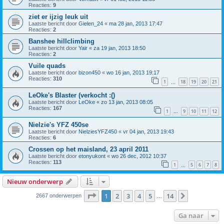
Reacties:
9
ziet er ijzig leuk uit
Laatste bericht door
Gielen_24
«
ma 28 jan, 2013 17:47
Reacties:
2
Banshee hillclimbing
Laatste bericht door
Yair
«
za 19 jan, 2013 18:50
Reacties:
2
Vuile quads
Laatste bericht door
bizon450
«
wo 16 jan, 2013 19:17
Reacties:
310
1
18
19
20
21
…
LeOke's Blaster (verkocht :()
Laatste bericht door
LeOke
«
zo 13 jan, 2013 08:05
Reacties:
167
1
9
10
11
12
…
Nielzie's YFZ 450se
Laatste bericht door
NielziesYFZ450
«
vr 04 jan, 2013 19:43
Reacties:
6
Crossen op het maisland, 23 april 2011
Laatste bericht door
etonyukont
«
wo 26 dec, 2012 10:37
Reacties:
113
1
5
6
7
8
…
Nieuw onderwerp
Pagina
1
van
14
1
2
3
4
5
14
Volgende
2667 onderwerpen
…
Ga naar