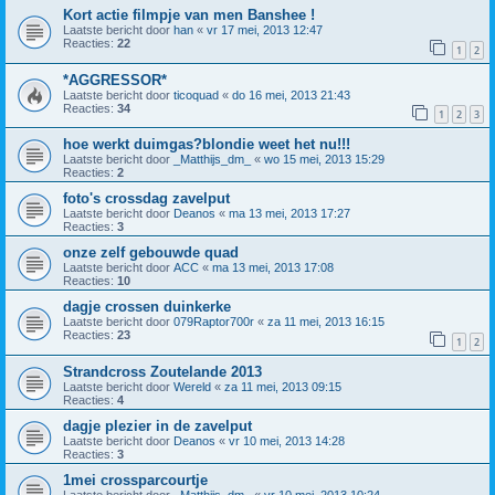
Kort actie filmpje van men Banshee !
Laatste bericht door
han
«
vr 17 mei, 2013 12:47
Reacties:
22
1
2
*AGGRESSOR*
Laatste bericht door
ticoquad
«
do 16 mei, 2013 21:43
Reacties:
34
1
2
3
hoe werkt duimgas?blondie weet het nu!!!
Laatste bericht door
_Matthijs_dm_
«
wo 15 mei, 2013 15:29
Reacties:
2
foto's crossdag zavelput
Laatste bericht door
Deanos
«
ma 13 mei, 2013 17:27
Reacties:
3
onze zelf gebouwde quad
Laatste bericht door
ACC
«
ma 13 mei, 2013 17:08
Reacties:
10
dagje crossen duinkerke
Laatste bericht door
079Raptor700r
«
za 11 mei, 2013 16:15
Reacties:
23
1
2
Strandcross Zoutelande 2013
Laatste bericht door
Wereld
«
za 11 mei, 2013 09:15
Reacties:
4
dagje plezier in de zavelput
Laatste bericht door
Deanos
«
vr 10 mei, 2013 14:28
Reacties:
3
1mei crossparcourtje
Laatste bericht door
_Matthijs_dm_
«
vr 10 mei, 2013 10:24