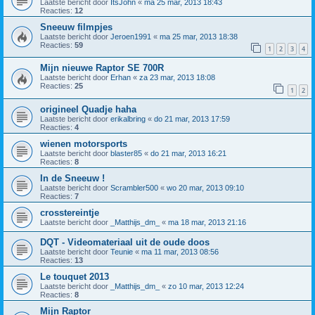
Laatste bericht door
ItsJohn
«
ma 25 mar, 2013 18:43
Reacties:
12
Sneeuw filmpjes
Laatste bericht door
Jeroen1991
«
ma 25 mar, 2013 18:38
Reacties:
59
1
2
3
4
Mijn nieuwe Raptor SE 700R
Laatste bericht door
Erhan
«
za 23 mar, 2013 18:08
Reacties:
25
1
2
origineel Quadje haha
Laatste bericht door
erikalbring
«
do 21 mar, 2013 17:59
Reacties:
4
wienen motorsports
Laatste bericht door
blaster85
«
do 21 mar, 2013 16:21
Reacties:
8
In de Sneeuw !
Laatste bericht door
Scrambler500
«
wo 20 mar, 2013 09:10
Reacties:
7
crosstereintje
Laatste bericht door
_Matthijs_dm_
«
ma 18 mar, 2013 21:16
DQT - Videomateriaal uit de oude doos
Laatste bericht door
Teunie
«
ma 11 mar, 2013 08:56
Reacties:
13
Le touquet 2013
Laatste bericht door
_Matthijs_dm_
«
zo 10 mar, 2013 12:24
Reacties:
8
Mijn Raptor