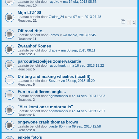
Laatste bericht door
raycko
«
ma 14 okt, 2013 08:56
Reacties:
10
Mijn LTZ400
Laatste bericht door
Gielen_24
«
ma 07 okt, 2013 21:48
Reacties:
21
1
2
Off road ritje...
Laatste bericht door
James
«
wo 02 okt, 2013 09:45
Reacties:
11
Zwaanhof Komen
Laatste bericht door
drace
«
ma 30 sep, 2013 08:11
Reacties:
3
parcourbezoekjes zomervakantie
Laatste bericht door
rayuutkuuk
«
ma 16 sep, 2013 19:22
Reacties:
5
Drifting and making wheelies (facelift)
Laatste bericht door
Stevo
«
zo 15 sep, 2013 15:20
Reacties:
5
Fun in a different angle...
Laatste bericht door
agememphis
«
za 14 sep, 2013 16:03
Reacties:
2
"Hier komt onze motormuis"
Laatste bericht door
agememphis
«
za 14 sep, 2013 12:57
Reacties:
6
ongewone crash thomas brown
Laatste bericht door
blaster85
«
ma 09 sep, 2013 12:58
Reacties:
8
enkele foto's