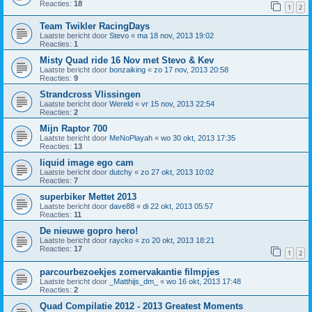
Reacties:
18
1
2
Team Twikler RacingDays
Laatste bericht door
Stevo
«
ma 18 nov, 2013 19:02
Reacties:
1
Misty Quad ride 16 Nov met Stevo & Kev
Laatste bericht door
bonzaiking
«
zo 17 nov, 2013 20:58
Reacties:
9
Strandcross Vlissingen
Laatste bericht door
Wereld
«
vr 15 nov, 2013 22:54
Reacties:
2
Mijn Raptor 700
Laatste bericht door
MeNoPlayah
«
wo 30 okt, 2013 17:35
Reacties:
13
liquid image ego cam
Laatste bericht door
dutchy
«
zo 27 okt, 2013 10:02
Reacties:
7
superbiker Mettet 2013
Laatste bericht door
dave88
«
di 22 okt, 2013 05:57
Reacties:
11
De nieuwe gopro hero!
Laatste bericht door
raycko
«
zo 20 okt, 2013 18:21
Reacties:
17
1
2
parcourbezoekjes zomervakantie filmpjes
Laatste bericht door
_Matthijs_dm_
«
wo 16 okt, 2013 17:48
Reacties:
2
Quad Compilatie 2012 - 2013 Greatest Moments