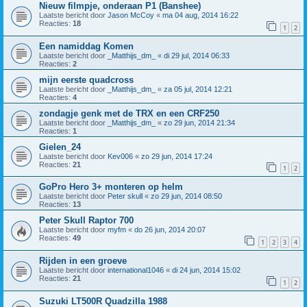
Nieuw filmpje, onderaan P1 (Banshee)
Laatste bericht door
Jason McCoy
«
ma 04 aug, 2014 16:22
Reacties:
18
1
2
Een namiddag Komen
Laatste bericht door
_Matthijs_dm_
«
di 29 jul, 2014 06:33
Reacties:
2
mijn eerste quadcross
Laatste bericht door
_Matthijs_dm_
«
za 05 jul, 2014 12:21
Reacties:
4
zondagje genk met de TRX en een CRF250
Laatste bericht door
_Matthijs_dm_
«
zo 29 jun, 2014 21:34
Reacties:
1
Gielen_24
Laatste bericht door
Kev006
«
zo 29 jun, 2014 17:24
Reacties:
21
1
2
GoPro Hero 3+ monteren op helm
Laatste bericht door
Peter skull
«
zo 29 jun, 2014 08:50
Reacties:
13
Peter Skull Raptor 700
Laatste bericht door
myfm
«
do 26 jun, 2014 20:07
Reacties:
49
1
2
3
4
Rijden in een groeve
Laatste bericht door
international1046
«
di 24 jun, 2014 15:02
Reacties:
21
1
2
Suzuki LT500R Quadzilla 1988