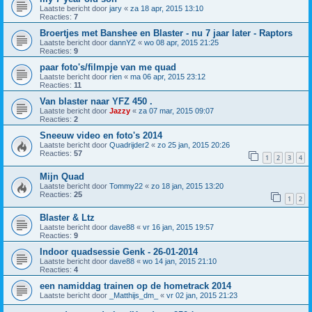
Laatste bericht door
jary
«
za 18 apr, 2015 13:10
Reacties:
7
Broertjes met Banshee en Blaster - nu 7 jaar later - Raptors
Laatste bericht door
dannYZ
«
wo 08 apr, 2015 21:25
Reacties:
9
paar foto's/filmpje van me quad
Laatste bericht door
rien
«
ma 06 apr, 2015 23:12
Reacties:
11
Van blaster naar YFZ 450 .
Laatste bericht door
Jazzy
«
za 07 mar, 2015 09:07
Reacties:
2
Sneeuw video en foto's 2014
Laatste bericht door
Quadrijder2
«
zo 25 jan, 2015 20:26
Reacties:
57
1
2
3
4
Mijn Quad
Laatste bericht door
Tommy22
«
zo 18 jan, 2015 13:20
Reacties:
25
1
2
Blaster & Ltz
Laatste bericht door
dave88
«
vr 16 jan, 2015 19:57
Reacties:
9
Indoor quadsessie Genk - 26-01-2014
Laatste bericht door
dave88
«
wo 14 jan, 2015 21:10
Reacties:
4
een namiddag trainen op de hometrack 2014
Laatste bericht door
_Matthijs_dm_
«
vr 02 jan, 2015 21:23