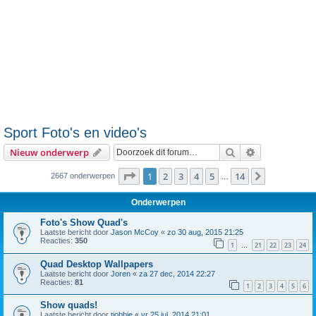
Sport Foto's en video's
Zoek
Uitgebreid z
Nieuw onderwerp
Pagina
1
van
14
1
2
3
4
5
14
Volgende
2667 onderwerpen
…
Onderwerpen
Foto's Show Quad's
Laatste bericht door
Jason McCoy
«
zo 30 aug, 2015 21:25
Reacties:
350
1
21
22
23
24
…
Quad Desktop Wallpapers
Laatste bericht door
Joren
«
za 27 dec, 2014 22:27
Reacties:
81
1
2
3
4
5
6
Show quads!
Laatste bericht door
tjobbie
«
vr 25 jul, 2014 21:01