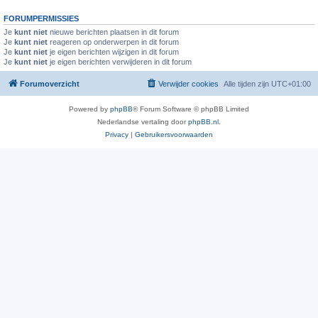
FORUMPERMISSIES
Je
kunt niet
nieuwe berichten plaatsen in dit forum
Je
kunt niet
reageren op onderwerpen in dit forum
Je
kunt niet
je eigen berichten wijzigen in dit forum
Je
kunt niet
je eigen berichten verwijderen in dit forum
Forumoverzicht
Verwijder cookies
Alle tijden zijn
UTC+01:00
Powered by
phpBB
® Forum Software © phpBB Limited
Nederlandse vertaling door
phpBB.nl
.
Privacy
|
Gebruikersvoorwaarden