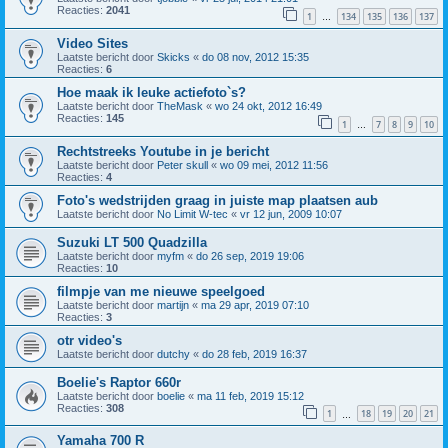
Reacties:
2041
1
134
135
136
137
…
Video Sites
Laatste bericht door
Skicks
«
do 08 nov, 2012 15:35
Reacties:
6
Hoe maak ik leuke actiefoto`s?
Laatste bericht door
TheMask
«
wo 24 okt, 2012 16:49
Reacties:
145
1
7
8
9
10
…
Rechtstreeks Youtube in je bericht
Laatste bericht door
Peter skull
«
wo 09 mei, 2012 11:56
Reacties:
4
Foto's wedstrijden graag in juiste map plaatsen aub
Laatste bericht door
No Limit W-tec
«
vr 12 jun, 2009 10:07
Suzuki LT 500 Quadzilla
Laatste bericht door
myfm
«
do 26 sep, 2019 19:06
Reacties:
10
filmpje van me nieuwe speelgoed
Laatste bericht door
martijn
«
ma 29 apr, 2019 07:10
Reacties:
3
otr video's
Laatste bericht door
dutchy
«
do 28 feb, 2019 16:37
Boelie's Raptor 660r
Laatste bericht door
boelie
«
ma 11 feb, 2019 15:12
Reacties:
308
1
18
19
20
21
…
Yamaha 700 R