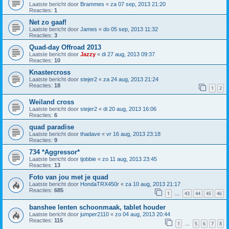
Laatste bericht door
Brammes
«
za 07 sep, 2013 21:20
Reacties:
1
Net zo gaaf!
Laatste bericht door
James
«
do 05 sep, 2013 11:32
Reacties:
3
Quad-day Offroad 2013
Laatste bericht door
Jazzy
«
di 27 aug, 2013 09:37
Reacties:
10
Knastercross
Laatste bericht door
stejer2
«
za 24 aug, 2013 21:24
Reacties:
18
1
2
Weiland cross
Laatste bericht door
stejer2
«
di 20 aug, 2013 16:06
Reacties:
6
quad paradise
Laatste bericht door
thadave
«
vr 16 aug, 2013 23:18
Reacties:
9
734 *Aggressor*
Laatste bericht door
tjobbie
«
zo 11 aug, 2013 23:45
Reacties:
13
Foto van jou met je quad
Laatste bericht door
HondaTRX450r
«
za 10 aug, 2013 21:17
Reacties:
685
1
43
44
45
46
…
banshee lenten schoonmaak, tablet houder
Laatste bericht door
jumper2110
«
zo 04 aug, 2013 20:44
Reacties:
115
1
5
6
7
8
…