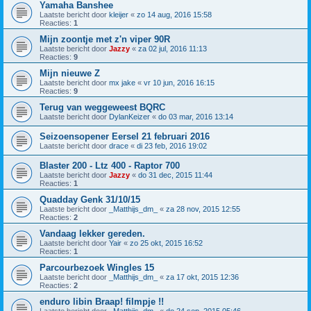
Yamaha Banshee
Laatste bericht door
kleijer
«
zo 14 aug, 2016 15:58
Reacties:
1
Mijn zoontje met z'n viper 90R
Laatste bericht door
Jazzy
«
za 02 jul, 2016 11:13
Reacties:
9
Mijn nieuwe Z
Laatste bericht door
mx jake
«
vr 10 jun, 2016 16:15
Reacties:
9
Terug van weggeweest BQRC
Laatste bericht door
DylanKeizer
«
do 03 mar, 2016 13:14
Seizoensopener Eersel 21 februari 2016
Laatste bericht door
drace
«
di 23 feb, 2016 19:02
Blaster 200 - Ltz 400 - Raptor 700
Laatste bericht door
Jazzy
«
do 31 dec, 2015 11:44
Reacties:
1
Quadday Genk 31/10/15
Laatste bericht door
_Matthijs_dm_
«
za 28 nov, 2015 12:55
Reacties:
2
Vandaag lekker gereden.
Laatste bericht door
Yair
«
zo 25 okt, 2015 16:52
Reacties:
1
Parcourbezoek Wingles 15
Laatste bericht door
_Matthijs_dm_
«
za 17 okt, 2015 12:36
Reacties:
2
enduro libin Braap! filmpje !!