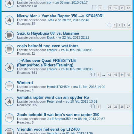
Laatste bericht door
cor
«
zo 03 mar, 2013 09:17
Reacties:
178
1
9
10
11
12
…
Nieuw hier + Yamaha Raptor 350 ---> KFX450R!
Laatste bericht door
JWR
«
do 28 feb, 2013 22:40
Reacties:
54
1
2
3
4
Suzuki Hayabusa 08' vs. Banshee
Laatste bericht door
Duck
«
vr 22 feb, 2013 22:21
zoals beloofd nog even wat fotos
Laatste bericht door
craptor
«
za 16 feb, 2013 00:09
Reacties:
11
-->Alles over Quad-FREESTYLE
(Ramps/foto's/Riders/Training)
Laatste bericht door
craptor
«
za 16 feb, 2013 00:06
Reacties:
661
1
42
43
44
45
…
Winterrit
Laatste bericht door
HondaTRX450r
«
ma 11 feb, 2013 14:20
Reacties:
4
yamaha raptor word can am spyder RS
Laatste bericht door
Peter skull
«
zo 10 feb, 2013 13:01
Reacties:
395
1
24
25
26
27
…
Zoals beloofd ff wat foto's van me raptor 350
Laatste bericht door
Juul16raptor350
«
vr 08 feb, 2013 22:57
Reacties:
3
Vriendin voor het eerst op LTZ400
Laatste bericht door
Verhulst
«
vr 01 feb, 2013 11:36