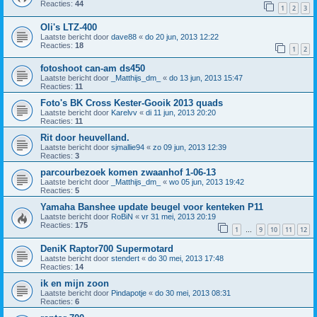
Reacties:
44
1
2
3
Oli's LTZ-400
Laatste bericht door
dave88
«
do 20 jun, 2013 12:22
Reacties:
18
1
2
fotoshoot can-am ds450
Laatste bericht door
_Matthijs_dm_
«
do 13 jun, 2013 15:47
Reacties:
11
Foto's BK Cross Kester-Gooik 2013 quads
Laatste bericht door
Karelvv
«
di 11 jun, 2013 20:20
Reacties:
11
Rit door heuvelland.
Laatste bericht door
sjmallie94
«
zo 09 jun, 2013 12:39
Reacties:
3
parcourbezoek komen zwaanhof 1-06-13
Laatste bericht door
_Matthijs_dm_
«
wo 05 jun, 2013 19:42
Reacties:
5
Yamaha Banshee update beugel voor kenteken P11
Laatste bericht door
RoBiN
«
vr 31 mei, 2013 20:19
Reacties:
175
1
9
10
11
12
…
DeniK Raptor700 Supermotard
Laatste bericht door
stendert
«
do 30 mei, 2013 17:48
Reacties:
14
ik en mijn zoon
Laatste bericht door
Pindapotje
«
do 30 mei, 2013 08:31
Reacties:
6