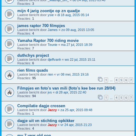
Laatste bericht door
_Matthijs_dm_
«
do 24 sep, 2015 05:46
Reacties:
3
mijn 4 jarig zoontje op zn quadje
Laatste bericht door
ysie
«
di 18 aug, 2015 05:14
Reacties:
1
james raptor 700 filmpjes
Laatste bericht door
James
«
zo 09 aug, 2015 13:05
Reacties:
4
Yamaha Raptor 700 riding movie
Laatste bericht door
Teunie
«
ma 27 jul, 2015 18:39
Reacties:
7
duthchys project
Laatste bericht door
djeffvanh
«
wo 22 jul, 2015 15:11
Reacties:
6
rien films quads
Laatste bericht door
rien
«
vr 08 mei, 2015 19:16
Reacties:
95
1
4
5
6
7
…
Filmpjes en foto's van mili (foto's kee bee run 28/04)
Laatste bericht door
jvs
«
di 28 apr, 2015 22:40
Reacties:
94
1
4
5
6
7
…
Compilatie dagje crossen
Laatste bericht door
Jazzy
«
za 25 apr, 2015 09:48
Reacties:
1
dagje uit vn stichting opkikker
Laatste bericht door
Jazzy
«
vr 24 apr, 2015 21:23
Reacties:
4
my 7 year old son