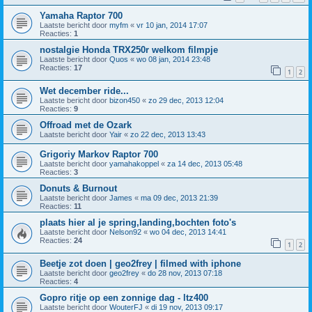
Yamaha Raptor 700
Laatste bericht door
myfm
«
vr 10 jan, 2014 17:07
Reacties:
1
nostalgie Honda TRX250r welkom filmpje
Laatste bericht door
Quos
«
wo 08 jan, 2014 23:48
Reacties:
17
1
2
Wet december ride...
Laatste bericht door
bizon450
«
zo 29 dec, 2013 12:04
Reacties:
9
Offroad met de Ozark
Laatste bericht door
Yair
«
zo 22 dec, 2013 13:43
Grigoriy Markov Raptor 700
Laatste bericht door
yamahakoppel
«
za 14 dec, 2013 05:48
Reacties:
3
Donuts & Burnout
Laatste bericht door
James
«
ma 09 dec, 2013 21:39
Reacties:
11
plaats hier al je spring,landing,bochten foto's
Laatste bericht door
Nelson92
«
wo 04 dec, 2013 14:41
Reacties:
24
1
2
Beetje zot doen | geo2frey | filmed with iphone
Laatste bericht door
geo2frey
«
do 28 nov, 2013 07:18
Reacties:
4
Gopro ritje op een zonnige dag - ltz400
Laatste bericht door
WouterFJ
«
di 19 nov, 2013 09:17