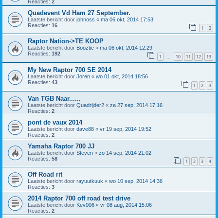
Reacties:
2
Quadevent Vd Ham 27 September.
Laatste bericht door
johnoss
«
ma 06 okt, 2014 17:53
Reacties:
16
1
2
Raptor Nation->TE KOOP
Laatste bericht door
Booztie
«
ma 06 okt, 2014 12:29
Reacties:
192
1
10
11
12
13
…
My New Raptor 700 SE 2014
Laatste bericht door
Joren
«
wo 01 okt, 2014 18:56
Reacties:
43
1
2
3
Van TGB Naar......
Laatste bericht door
Quadrijder2
«
za 27 sep, 2014 17:16
Reacties:
2
pont de vaux 2014
Laatste bericht door
dave88
«
vr 19 sep, 2014 19:52
Reacties:
2
Yamaha Raptor 700 JJ
Laatste bericht door
Steven
«
zo 14 sep, 2014 21:02
Reacties:
58
1
2
3
4
Off Road rit
Laatste bericht door
rayuutkuuk
«
wo 10 sep, 2014 14:36
Reacties:
3
2014 Raptor 700 off road test drive
Laatste bericht door
Kev006
«
vr 08 aug, 2014 15:06
Reacties:
2