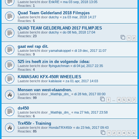
Laatste bericht door
ErikRE
«
ma 03 sep, 2018 13:05
Reacties:
1
Quad Team Gelderland 2018 Filmpjes
Laatste bericht door
dutchy
«
za 03 mar, 2018 14:27
Reacties:
5
QUAD TEAM GELDERLAND 2017 FILMPJES
Laatste bericht door
dutchy
«
do 08 feb, 2018 17:04
Reacties:
23
1
2
gaat wel rap dit.
Laatste bericht door
yamahakoppel
«
di 19 dec, 2017 11:07
Reacties:
9
525 irs heeft zin in de volgende :idea:
Laatste bericht door
flyingutchman
«
di 04 jul, 2017 22:35
Reacties:
4
KAWASAKI KFX-450R WHEELIES
Laatste bericht door
kalslasie
«
za 01 apr, 2017 14:03
Mensen van west-vlaandren.
Laatste bericht door
_Matthijs_dm_
«
di 28 feb, 2017 00:00
Reacties:
99
1
4
5
6
7
…
ds450
Laatste bericht door
_Matthijs_dm_
«
ma 27 feb, 2017 23:58
Reacties:
6
Trx450r - Training
Laatste bericht door
HondaTRX450r
«
do 23 feb, 2017 09:43
Reacties:
85
1
2
3
4
5
6