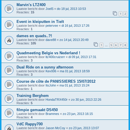
Marvin's LTZ400
Laatste bericht door
JoelS
«
do 18 jul, 2013 10:53
Reacties:
15
1
2
Event in kleiputten in Tielt
Laatste bericht door
petervee
«
di 16 jul, 2013 17:26
Reacties:
1
dames en quads..?!
Laatste bericht door
dave88
«
zo 14 jul, 2013 20:49
Reacties:
105
1
5
6
7
8
…
Quadmeeting Belgie vs Nederland !
Laatste bericht door
ltz400cruizerr
«
di 09 jul, 2013 17:31
Reacties:
3
Dual Ride on a sunny afternoon
Laatste bericht door
Kev006
«
ma 01 jul, 2013 18:59
Reacties:
3
Course de côte de PANISSIERES 15/07/2012
Laatste bericht door
ItsJohn
«
ma 01 jul, 2013 15:24
Reacties:
1
Training Berghem
Laatste bericht door
HondaTRX450r
«
zo 30 jun, 2013 22:26
Reacties:
5
filmpie gemaakt DS450
Laatste bericht door
Brammes
«
zo 23 jun, 2013 16:15
Reacties:
4
VdC Rappy700
Laatste bericht door
Jason McCoy
«
zo 23 jun, 2013 13:07