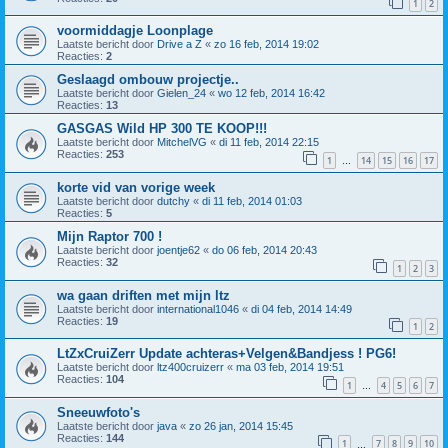
1
2
voormiddagje Loonplage
Laatste bericht door
Drive a Z
«
zo 16 feb, 2014 19:02
Reacties:
2
Geslaagd ombouw projectje..
Laatste bericht door
Gielen_24
«
wo 12 feb, 2014 16:42
Reacties:
13
GASGAS Wild HP 300 TE KOOP!!!
Laatste bericht door
MitchelVG
«
di 11 feb, 2014 22:15
Reacties:
253
1
14
15
16
17
…
korte vid van vorige week
Laatste bericht door
dutchy
«
di 11 feb, 2014 01:03
Reacties:
5
Mijn Raptor 700 !
Laatste bericht door
joentje62
«
do 06 feb, 2014 20:43
Reacties:
32
1
2
3
wa gaan driften met mijn ltz
Laatste bericht door
international1046
«
di 04 feb, 2014 14:49
Reacties:
19
1
2
LtZxCruiZerr Update achteras+Velgen&Bandjess ! PG6!
Laatste bericht door
ltz400cruizerr
«
ma 03 feb, 2014 19:51
Reacties:
104
1
4
5
6
7
…
Sneeuwfoto's
Laatste bericht door
java
«
zo 26 jan, 2014 15:45
Reacties:
144
1
7
8
9
10
…