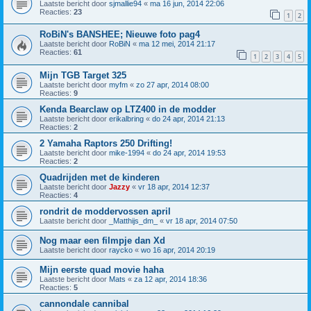
Laatste bericht door
sjmallie94
«
ma 16 jun, 2014 22:06
Reacties:
23
1
2
RoBiN's BANSHEE; Nieuwe foto pag4
Laatste bericht door
RoBiN
«
ma 12 mei, 2014 21:17
Reacties:
61
1
2
3
4
5
Mijn TGB Target 325
Laatste bericht door
myfm
«
zo 27 apr, 2014 08:00
Reacties:
9
Kenda Bearclaw op LTZ400 in de modder
Laatste bericht door
erikalbring
«
do 24 apr, 2014 21:13
Reacties:
2
2 Yamaha Raptors 250 Drifting!
Laatste bericht door
mike-1994
«
do 24 apr, 2014 19:53
Reacties:
2
Quadrijden met de kinderen
Laatste bericht door
Jazzy
«
vr 18 apr, 2014 12:37
Reacties:
4
rondrit de moddervossen april
Laatste bericht door
_Matthijs_dm_
«
vr 18 apr, 2014 07:50
Nog maar een filmpje dan Xd
Laatste bericht door
raycko
«
wo 16 apr, 2014 20:19
Mijn eerste quad movie haha
Laatste bericht door
Mats
«
za 12 apr, 2014 18:36
Reacties:
5
cannondale cannibal