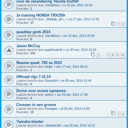
voor de verandering 'Honda trx250r'
Laatste bericht door
JohnBeton
«
vr 02 jan, 2015 20:34
Reacties:
1
1e training HONDA TRX250r
Laatste bericht door
_Matthijs_dm_
«
za 27 dec, 2014 13:33
Reacties:
17
1
2
quadday genk 2014
Laatste bericht door
JohnBeton
«
wo 10 dec, 2014 20:06
Reacties:
8
Jason McCoy
Laatste bericht door
quadfreak46
«
zo 30 nov, 2014 22:25
Reacties:
141
1
7
8
9
10
…
Nieuwe quad: 700 se 2010
Laatste bericht door
kleijer
«
ma 17 nov, 2014 08:10
Reacties:
1
Offroad ritje 7-11-14
Laatste bericht door
Danny84
«
za 08 nov, 2014 15:45
Reacties:
5
Drone voor mooie opnames.
Laatste bericht door
petern
«
wo 29 okt, 2014 17:08
Reacties:
5
Crossen in een groeve
Laatste bericht door
Partagas
«
di 28 okt, 2014 14:00
Reacties:
15
1
2
Yamaha blaster
Laatste bericht door
JdmhatchR
«
ma 20 okt, 2014 18:21