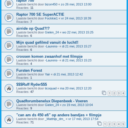
raptor 700
Laatste bericht door
bizon450
«
zo 26 mei, 2013 13:00
Reacties:
11
Raptor 700 SE SuperACTIE
Laatste bericht door
Fockkie1
«
vr 24 mei, 2013 18:39
Reacties:
7
airride op Quad?!?
Laatste bericht door
Gielen_24
«
wo 22 mei, 2013 15:25
Reacties:
6
Mijn quad gefilmd vanuit de lucht!!
Laatste bericht door
-Laurens-
«
di 21 mei, 2013 15:27
Reacties:
6
crossen komen zwaanhof met filmpje
Laatste bericht door
-Laurens-
«
di 21 mei, 2013 15:23
Reacties:
4
Fursten Forest
Laatste bericht door
Yair
«
di 21 mei, 2013 12:42
Reacties:
1
$$$Ruff Ryder$$$
Laatste bericht door
ticoquad
«
ma 20 mei, 2013 12:20
Reacties:
47
1
2
3
4
Quadforumbenelux Diepenbeek - Voeren
Laatste bericht door
Gielen_24
«
zo 19 mei, 2013 10:04
Reacties:
9
"can am ds 450 efi" op andere bandjes + filmpje
Laatste bericht door
_Matthijs_dm_
«
vr 17 mei, 2013 17:54
Reacties:
71
1
2
3
4
5