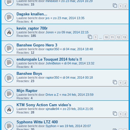
Laatste bericht door
minisloot
«
zo 23 mar, 2014 16:29
Reacties:
15
1
2
Dagske knallen...
Laatste bericht door
jvs
«
zo 23 mar, 2014 13:35
Reacties:
4
kevin_raptor 700r
Laatste bericht door
Joren
«
zo 09 mar, 2014 22:15
Reacties:
185
1
10
11
12
13
…
Banshee Gopro Hero 3
Laatste bericht door
raptor350
«
di 04 mar, 2014 18:48
Reacties:
12
enduropale Le Touquet 2014 foto's !!
Laatste bericht door
JohnBeton
«
di 04 mar, 2014 13:32
Reacties:
4
Banshee Boys
Laatste bericht door
raptor350
«
di 04 mar, 2014 00:18
Reacties:
23
1
2
Mijn Raptor
Laatste bericht door
Drive a Z
«
ma 24 feb, 2014 23:59
Reacties:
4
KTM Sony Action Cam video's
Laatste bericht door
sjmallie94
«
zo 23 feb, 2014 21:05
Reacties:
28
1
2
Syphons Witte LTZ 400
Laatste bericht door
Syphon
«
wo 19 feb, 2014 20:07
Reacties:
20