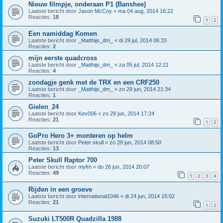
Nieuw filmpje, onderaan P1 (Banshee)
Laatste bericht door
Jason McCoy
«
ma 04 aug, 2014 16:22
Reacties:
18
1
2
Een namiddag Komen
Laatste bericht door
_Matthijs_dm_
«
di 29 jul, 2014 06:33
Reacties:
2
mijn eerste quadcross
Laatste bericht door
_Matthijs_dm_
«
za 05 jul, 2014 12:21
Reacties:
4
zondagje genk met de TRX en een CRF250
Laatste bericht door
_Matthijs_dm_
«
zo 29 jun, 2014 21:34
Reacties:
1
Gielen_24
Laatste bericht door
Kev006
«
zo 29 jun, 2014 17:24
Reacties:
21
1
2
GoPro Hero 3+ monteren op helm
Laatste bericht door
Peter skull
«
zo 29 jun, 2014 08:50
Reacties:
13
Peter Skull Raptor 700
Laatste bericht door
myfm
«
do 26 jun, 2014 20:07
Reacties:
49
1
2
3
4
Rijden in een groeve
Laatste bericht door
international1046
«
di 24 jun, 2014 15:02
Reacties:
21
1
2
Suzuki LT500R Quadzilla 1988