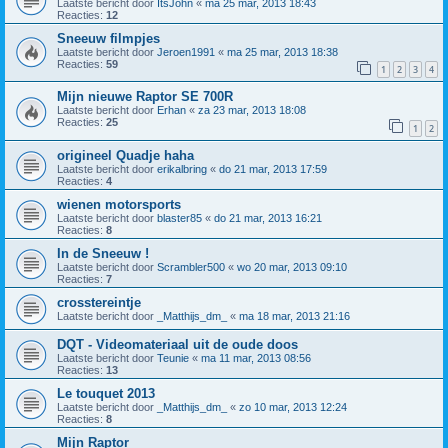
Laatste bericht door
ItsJohn
«
ma 25 mar, 2013 18:43
Reacties:
12
Sneeuw filmpjes
Laatste bericht door
Jeroen1991
«
ma 25 mar, 2013 18:38
Reacties:
59
1
2
3
4
Mijn nieuwe Raptor SE 700R
Laatste bericht door
Erhan
«
za 23 mar, 2013 18:08
Reacties:
25
1
2
origineel Quadje haha
Laatste bericht door
erikalbring
«
do 21 mar, 2013 17:59
Reacties:
4
wienen motorsports
Laatste bericht door
blaster85
«
do 21 mar, 2013 16:21
Reacties:
8
In de Sneeuw !
Laatste bericht door
Scrambler500
«
wo 20 mar, 2013 09:10
Reacties:
7
crosstereintje
Laatste bericht door
_Matthijs_dm_
«
ma 18 mar, 2013 21:16
DQT - Videomateriaal uit de oude doos
Laatste bericht door
Teunie
«
ma 11 mar, 2013 08:56
Reacties:
13
Le touquet 2013
Laatste bericht door
_Matthijs_dm_
«
zo 10 mar, 2013 12:24
Reacties:
8
Mijn Raptor