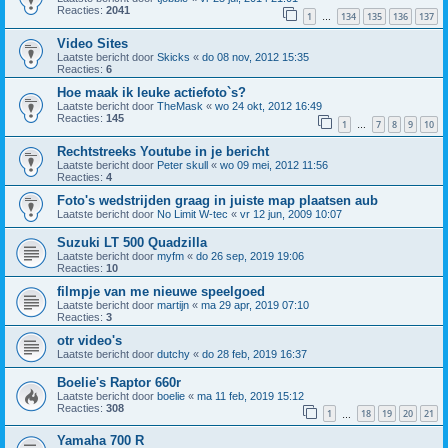
Reacties:
2041
1
134
135
136
137
…
Video Sites
Laatste bericht door
Skicks
«
do 08 nov, 2012 15:35
Reacties:
6
Hoe maak ik leuke actiefoto`s?
Laatste bericht door
TheMask
«
wo 24 okt, 2012 16:49
Reacties:
145
1
7
8
9
10
…
Rechtstreeks Youtube in je bericht
Laatste bericht door
Peter skull
«
wo 09 mei, 2012 11:56
Reacties:
4
Foto's wedstrijden graag in juiste map plaatsen aub
Laatste bericht door
No Limit W-tec
«
vr 12 jun, 2009 10:07
Suzuki LT 500 Quadzilla
Laatste bericht door
myfm
«
do 26 sep, 2019 19:06
Reacties:
10
filmpje van me nieuwe speelgoed
Laatste bericht door
martijn
«
ma 29 apr, 2019 07:10
Reacties:
3
otr video's
Laatste bericht door
dutchy
«
do 28 feb, 2019 16:37
Boelie's Raptor 660r
Laatste bericht door
boelie
«
ma 11 feb, 2019 15:12
Reacties:
308
1
18
19
20
21
…
Yamaha 700 R