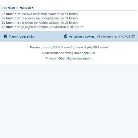
FORUMPERMISSIES
Je
kunt niet
nieuwe berichten plaatsen in dit forum
Je
kunt niet
reageren op onderwerpen in dit forum
Je
kunt niet
je eigen berichten wijzigen in dit forum
Je
kunt niet
je eigen berichten verwijderen in dit forum
Forumoverzicht
Verwijder cookies
Alle tijden zijn
UTC+01:00
Powered by
phpBB
® Forum Software © phpBB Limited
Nederlandse vertaling door
phpBB.nl
.
Privacy
|
Gebruikersvoorwaarden