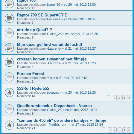
raptor 700
Laatste bericht door
bizon450
«
zo 26 mei, 2013 13:00
Reacties:
11
Raptor 700 SE SuperACTIE
Laatste bericht door
Fockkie1
«
vr 24 mei, 2013 18:39
Reacties:
7
airride op Quad?!?
Laatste bericht door
Gielen_24
«
wo 22 mei, 2013 15:25
Reacties:
6
Mijn quad gefilmd vanuit de lucht!!
Laatste bericht door
-Laurens-
«
di 21 mei, 2013 15:27
Reacties:
6
crossen komen zwaanhof met filmpje
Laatste bericht door
-Laurens-
«
di 21 mei, 2013 15:23
Reacties:
4
Fursten Forest
Laatste bericht door
Yair
«
di 21 mei, 2013 12:42
Reacties:
1
$$$Ruff Ryder$$$
Laatste bericht door
ticoquad
«
ma 20 mei, 2013 12:20
Reacties:
47
1
2
3
4
Quadforumbenelux Diepenbeek - Voeren
Laatste bericht door
Gielen_24
«
zo 19 mei, 2013 10:04
Reacties:
9
"can am ds 450 efi" op andere bandjes + filmpje
Laatste bericht door
_Matthijs_dm_
«
vr 17 mei, 2013 17:54
Reacties:
71
1
2
3
4
5