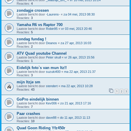
Reacties:
4
zondagje crossen
Laatste bericht door
-Laurens-
«
za 04 mei, 2013 08:30
Reacties:
3
Yamaha R6 vs Raptor 700
Laatste bericht door
Robin95
«
vr 03 mei, 2013 20:46
Reacties:
5
zondag fundag !
Laatste bericht door
Deanos
«
za 27 apr, 2013 16:03
Reacties:
2
ATV Quad youtube Channel
Laatste bericht door
Peter skull
«
vr 26 apr, 2013 15:56
Reacties:
1
Eidelijk foto`s van mun ltz!!
Laatste bericht door
suzuki400
«
ma 22 apr, 2013 21:37
Reacties:
3
mijn ltzje sm
Laatste bericht door
stendert
«
ma 22 apr, 2013 10:28
Reacties:
43
1
2
3
GoPro eindelijk binnen
Laatste bericht door
Kev006
«
zo 21 apr, 2013 17:16
Reacties:
7
Paar crashes
Laatste bericht door
dave88
«
do 11 apr, 2013 11:13
Reacties:
10
Quad Goon Riding Yfz450r