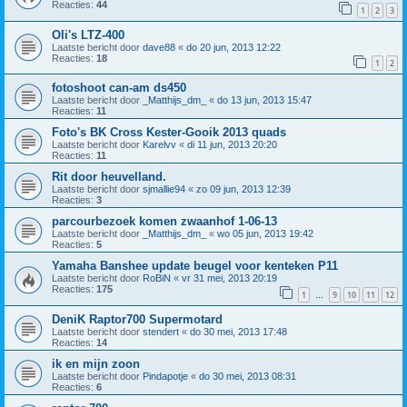
Reacties:
44
1
2
3
Oli's LTZ-400
Laatste bericht door
dave88
«
do 20 jun, 2013 12:22
Reacties:
18
1
2
fotoshoot can-am ds450
Laatste bericht door
_Matthijs_dm_
«
do 13 jun, 2013 15:47
Reacties:
11
Foto's BK Cross Kester-Gooik 2013 quads
Laatste bericht door
Karelvv
«
di 11 jun, 2013 20:20
Reacties:
11
Rit door heuvelland.
Laatste bericht door
sjmallie94
«
zo 09 jun, 2013 12:39
Reacties:
3
parcourbezoek komen zwaanhof 1-06-13
Laatste bericht door
_Matthijs_dm_
«
wo 05 jun, 2013 19:42
Reacties:
5
Yamaha Banshee update beugel voor kenteken P11
Laatste bericht door
RoBiN
«
vr 31 mei, 2013 20:19
Reacties:
175
1
9
10
11
12
…
DeniK Raptor700 Supermotard
Laatste bericht door
stendert
«
do 30 mei, 2013 17:48
Reacties:
14
ik en mijn zoon
Laatste bericht door
Pindapotje
«
do 30 mei, 2013 08:31
Reacties:
6