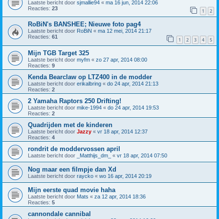
Laatste bericht door
sjmallie94
«
ma 16 jun, 2014 22:06
Reacties:
23
1
2
RoBiN's BANSHEE; Nieuwe foto pag4
Laatste bericht door
RoBiN
«
ma 12 mei, 2014 21:17
Reacties:
61
1
2
3
4
5
Mijn TGB Target 325
Laatste bericht door
myfm
«
zo 27 apr, 2014 08:00
Reacties:
9
Kenda Bearclaw op LTZ400 in de modder
Laatste bericht door
erikalbring
«
do 24 apr, 2014 21:13
Reacties:
2
2 Yamaha Raptors 250 Drifting!
Laatste bericht door
mike-1994
«
do 24 apr, 2014 19:53
Reacties:
2
Quadrijden met de kinderen
Laatste bericht door
Jazzy
«
vr 18 apr, 2014 12:37
Reacties:
4
rondrit de moddervossen april
Laatste bericht door
_Matthijs_dm_
«
vr 18 apr, 2014 07:50
Nog maar een filmpje dan Xd
Laatste bericht door
raycko
«
wo 16 apr, 2014 20:19
Mijn eerste quad movie haha
Laatste bericht door
Mats
«
za 12 apr, 2014 18:36
Reacties:
5
cannondale cannibal