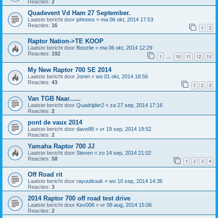
Reacties:
2
Quadevent Vd Ham 27 September.
Laatste bericht door
johnoss
«
ma 06 okt, 2014 17:53
Reacties:
16
1
2
Raptor Nation->TE KOOP
Laatste bericht door
Booztie
«
ma 06 okt, 2014 12:29
Reacties:
192
1
10
11
12
13
…
My New Raptor 700 SE 2014
Laatste bericht door
Joren
«
wo 01 okt, 2014 18:56
Reacties:
43
1
2
3
Van TGB Naar......
Laatste bericht door
Quadrijder2
«
za 27 sep, 2014 17:16
Reacties:
2
pont de vaux 2014
Laatste bericht door
dave88
«
vr 19 sep, 2014 19:52
Reacties:
2
Yamaha Raptor 700 JJ
Laatste bericht door
Steven
«
zo 14 sep, 2014 21:02
Reacties:
58
1
2
3
4
Off Road rit
Laatste bericht door
rayuutkuuk
«
wo 10 sep, 2014 14:36
Reacties:
3
2014 Raptor 700 off road test drive
Laatste bericht door
Kev006
«
vr 08 aug, 2014 15:06
Reacties:
2