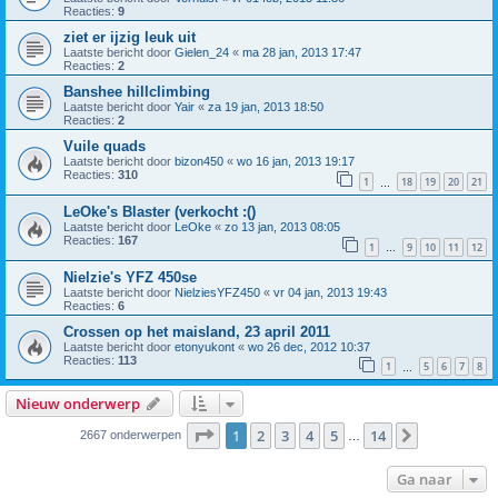
Reacties:
9
ziet er ijzig leuk uit
Laatste bericht door
Gielen_24
«
ma 28 jan, 2013 17:47
Reacties:
2
Banshee hillclimbing
Laatste bericht door
Yair
«
za 19 jan, 2013 18:50
Reacties:
2
Vuile quads
Laatste bericht door
bizon450
«
wo 16 jan, 2013 19:17
Reacties:
310
1
18
19
20
21
…
LeOke's Blaster (verkocht :()
Laatste bericht door
LeOke
«
zo 13 jan, 2013 08:05
Reacties:
167
1
9
10
11
12
…
Nielzie's YFZ 450se
Laatste bericht door
NielziesYFZ450
«
vr 04 jan, 2013 19:43
Reacties:
6
Crossen op het maisland, 23 april 2011
Laatste bericht door
etonyukont
«
wo 26 dec, 2012 10:37
Reacties:
113
1
5
6
7
8
…
Nieuw onderwerp
Pagina
1
van
14
1
2
3
4
5
14
Volgende
2667 onderwerpen
…
Ga naar