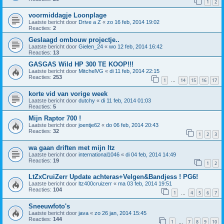
1
2
voormiddagje Loonplage
Laatste bericht door
Drive a Z
«
zo 16 feb, 2014 19:02
Reacties:
2
Geslaagd ombouw projectje..
Laatste bericht door
Gielen_24
«
wo 12 feb, 2014 16:42
Reacties:
13
GASGAS Wild HP 300 TE KOOP!!!
Laatste bericht door
MitchelVG
«
di 11 feb, 2014 22:15
Reacties:
253
1
14
15
16
17
…
korte vid van vorige week
Laatste bericht door
dutchy
«
di 11 feb, 2014 01:03
Reacties:
5
Mijn Raptor 700 !
Laatste bericht door
joentje62
«
do 06 feb, 2014 20:43
Reacties:
32
1
2
3
wa gaan driften met mijn ltz
Laatste bericht door
international1046
«
di 04 feb, 2014 14:49
Reacties:
19
1
2
LtZxCruiZerr Update achteras+Velgen&Bandjess ! PG6!
Laatste bericht door
ltz400cruizerr
«
ma 03 feb, 2014 19:51
Reacties:
104
1
4
5
6
7
…
Sneeuwfoto's
Laatste bericht door
java
«
zo 26 jan, 2014 15:45
Reacties:
144
1
7
8
9
10
…