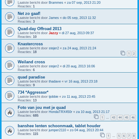
Laatste bericht door
Brammes
«
za 07 sep, 2013 21:20
Reacties:
1
Net zo gaaf!
Laatste bericht door
James
«
do 05 sep, 2013 11:32
Reacties:
3
Quad-day Offroad 2013
Laatste bericht door
Jazzy
«
di 27 aug, 2013 09:37
Reacties:
10
Knastercross
Laatste bericht door
stejer2
«
za 24 aug, 2013 21:24
Reacties:
18
1
2
Weiland cross
Laatste bericht door
stejer2
«
di 20 aug, 2013 16:06
Reacties:
6
quad paradise
Laatste bericht door
thadave
«
vr 16 aug, 2013 23:18
Reacties:
9
734 *Aggressor*
Laatste bericht door
tjobbie
«
zo 11 aug, 2013 23:45
Reacties:
13
Foto van jou met je quad
Laatste bericht door
HondaTRX450r
«
za 10 aug, 2013 21:17
Reacties:
685
1
43
44
45
46
…
banshee lenten schoonmaak, tablet houder
Laatste bericht door
jumper2110
«
zo 04 aug, 2013 20:44
Reacties:
115
1
5
6
7
8
…