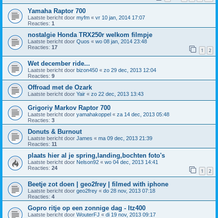
Yamaha Raptor 700
Laatste bericht door
myfm
«
vr 10 jan, 2014 17:07
Reacties:
1
nostalgie Honda TRX250r welkom filmpje
Laatste bericht door
Quos
«
wo 08 jan, 2014 23:48
Reacties:
17
1
2
Wet december ride...
Laatste bericht door
bizon450
«
zo 29 dec, 2013 12:04
Reacties:
9
Offroad met de Ozark
Laatste bericht door
Yair
«
zo 22 dec, 2013 13:43
Grigoriy Markov Raptor 700
Laatste bericht door
yamahakoppel
«
za 14 dec, 2013 05:48
Reacties:
3
Donuts & Burnout
Laatste bericht door
James
«
ma 09 dec, 2013 21:39
Reacties:
11
plaats hier al je spring,landing,bochten foto's
Laatste bericht door
Nelson92
«
wo 04 dec, 2013 14:41
Reacties:
24
1
2
Beetje zot doen | geo2frey | filmed with iphone
Laatste bericht door
geo2frey
«
do 28 nov, 2013 07:18
Reacties:
4
Gopro ritje op een zonnige dag - ltz400
Laatste bericht door
WouterFJ
«
di 19 nov, 2013 09:17