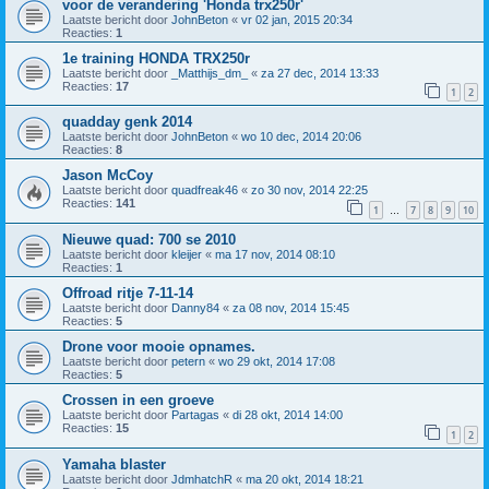
voor de verandering 'Honda trx250r'
Laatste bericht door
JohnBeton
«
vr 02 jan, 2015 20:34
Reacties:
1
1e training HONDA TRX250r
Laatste bericht door
_Matthijs_dm_
«
za 27 dec, 2014 13:33
Reacties:
17
1
2
quadday genk 2014
Laatste bericht door
JohnBeton
«
wo 10 dec, 2014 20:06
Reacties:
8
Jason McCoy
Laatste bericht door
quadfreak46
«
zo 30 nov, 2014 22:25
Reacties:
141
1
7
8
9
10
…
Nieuwe quad: 700 se 2010
Laatste bericht door
kleijer
«
ma 17 nov, 2014 08:10
Reacties:
1
Offroad ritje 7-11-14
Laatste bericht door
Danny84
«
za 08 nov, 2014 15:45
Reacties:
5
Drone voor mooie opnames.
Laatste bericht door
petern
«
wo 29 okt, 2014 17:08
Reacties:
5
Crossen in een groeve
Laatste bericht door
Partagas
«
di 28 okt, 2014 14:00
Reacties:
15
1
2
Yamaha blaster
Laatste bericht door
JdmhatchR
«
ma 20 okt, 2014 18:21