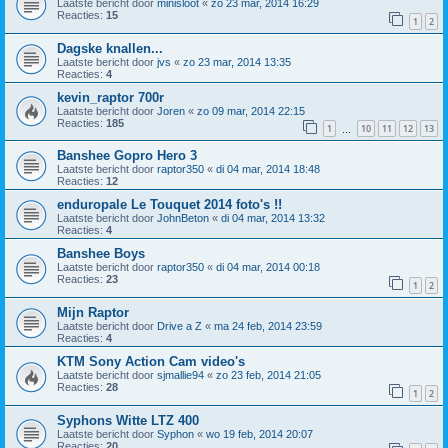
Laatste bericht door
minisloot
«
zo 23 mar, 2014 16:29
Reacties:
15
1
2
Dagske knallen...
Laatste bericht door
jvs
«
zo 23 mar, 2014 13:35
Reacties:
4
kevin_raptor 700r
Laatste bericht door
Joren
«
zo 09 mar, 2014 22:15
Reacties:
185
1
10
11
12
13
…
Banshee Gopro Hero 3
Laatste bericht door
raptor350
«
di 04 mar, 2014 18:48
Reacties:
12
enduropale Le Touquet 2014 foto's !!
Laatste bericht door
JohnBeton
«
di 04 mar, 2014 13:32
Reacties:
4
Banshee Boys
Laatste bericht door
raptor350
«
di 04 mar, 2014 00:18
Reacties:
23
1
2
Mijn Raptor
Laatste bericht door
Drive a Z
«
ma 24 feb, 2014 23:59
Reacties:
4
KTM Sony Action Cam video's
Laatste bericht door
sjmallie94
«
zo 23 feb, 2014 21:05
Reacties:
28
1
2
Syphons Witte LTZ 400
Laatste bericht door
Syphon
«
wo 19 feb, 2014 20:07
Reacties:
20