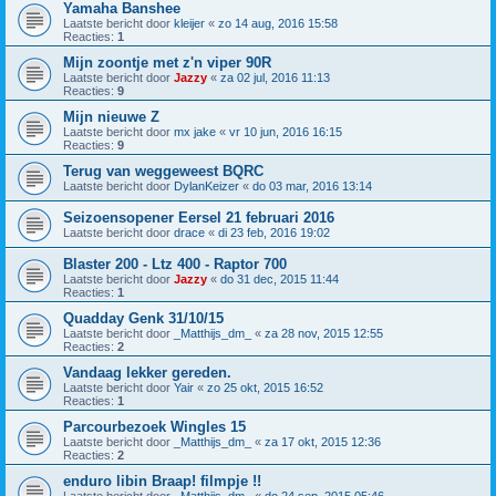
Yamaha Banshee
Laatste bericht door
kleijer
«
zo 14 aug, 2016 15:58
Reacties:
1
Mijn zoontje met z'n viper 90R
Laatste bericht door
Jazzy
«
za 02 jul, 2016 11:13
Reacties:
9
Mijn nieuwe Z
Laatste bericht door
mx jake
«
vr 10 jun, 2016 16:15
Reacties:
9
Terug van weggeweest BQRC
Laatste bericht door
DylanKeizer
«
do 03 mar, 2016 13:14
Seizoensopener Eersel 21 februari 2016
Laatste bericht door
drace
«
di 23 feb, 2016 19:02
Blaster 200 - Ltz 400 - Raptor 700
Laatste bericht door
Jazzy
«
do 31 dec, 2015 11:44
Reacties:
1
Quadday Genk 31/10/15
Laatste bericht door
_Matthijs_dm_
«
za 28 nov, 2015 12:55
Reacties:
2
Vandaag lekker gereden.
Laatste bericht door
Yair
«
zo 25 okt, 2015 16:52
Reacties:
1
Parcourbezoek Wingles 15
Laatste bericht door
_Matthijs_dm_
«
za 17 okt, 2015 12:36
Reacties:
2
enduro libin Braap! filmpje !!