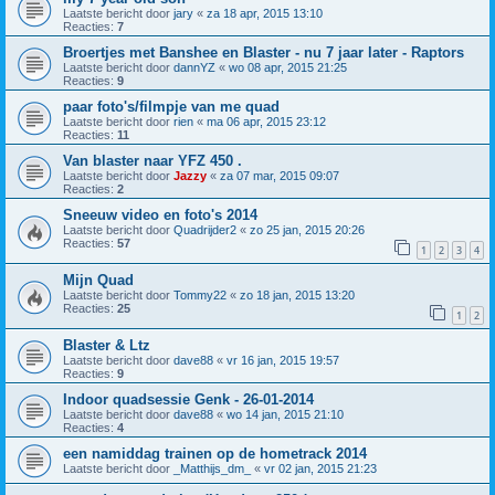
Laatste bericht door
jary
«
za 18 apr, 2015 13:10
Reacties:
7
Broertjes met Banshee en Blaster - nu 7 jaar later - Raptors
Laatste bericht door
dannYZ
«
wo 08 apr, 2015 21:25
Reacties:
9
paar foto's/filmpje van me quad
Laatste bericht door
rien
«
ma 06 apr, 2015 23:12
Reacties:
11
Van blaster naar YFZ 450 .
Laatste bericht door
Jazzy
«
za 07 mar, 2015 09:07
Reacties:
2
Sneeuw video en foto's 2014
Laatste bericht door
Quadrijder2
«
zo 25 jan, 2015 20:26
Reacties:
57
1
2
3
4
Mijn Quad
Laatste bericht door
Tommy22
«
zo 18 jan, 2015 13:20
Reacties:
25
1
2
Blaster & Ltz
Laatste bericht door
dave88
«
vr 16 jan, 2015 19:57
Reacties:
9
Indoor quadsessie Genk - 26-01-2014
Laatste bericht door
dave88
«
wo 14 jan, 2015 21:10
Reacties:
4
een namiddag trainen op de hometrack 2014
Laatste bericht door
_Matthijs_dm_
«
vr 02 jan, 2015 21:23