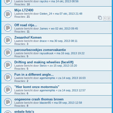
Laatste bericht door
raycko
«
ma 14 okt, 2013 08:56
Reacties:
10
Mijn LTZ400
Laatste bericht door
Gielen_24
«
ma 07 okt, 2013 21:48
Reacties:
21
1
2
Off road ritje...
Laatste bericht door
James
«
wo 02 okt, 2013 09:45
Reacties:
11
Zwaanhof Komen
Laatste bericht door
drace
«
ma 30 sep, 2013 08:11
Reacties:
3
parcourbezoekjes zomervakantie
Laatste bericht door
rayuutkuuk
«
ma 16 sep, 2013 19:22
Reacties:
5
Drifting and making wheelies (facelift)
Laatste bericht door
Stevo
«
zo 15 sep, 2013 15:20
Reacties:
5
Fun in a different angle...
Laatste bericht door
agememphis
«
za 14 sep, 2013 16:03
Reacties:
2
"Hier komt onze motormuis"
Laatste bericht door
agememphis
«
za 14 sep, 2013 12:57
Reacties:
6
ongewone crash thomas brown
Laatste bericht door
blaster85
«
ma 09 sep, 2013 12:58
Reacties:
8
enkele foto's