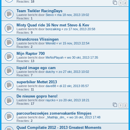
Reacties:
18
1
2
Team Twikler RacingDays
Laatste bericht door
Stevo
«
ma 18 nov, 2013 19:02
Reacties:
1
Misty Quad ride 16 Nov met Stevo & Kev
Laatste bericht door
bonzaiking
«
zo 17 nov, 2013 20:58
Reacties:
9
Strandcross Vlissingen
Laatste bericht door
Wereld
«
vr 15 nov, 2013 22:54
Reacties:
2
Mijn Raptor 700
Laatste bericht door
MeNoPlayah
«
wo 30 okt, 2013 17:35
Reacties:
13
liquid image ego cam
Laatste bericht door
dutchy
«
zo 27 okt, 2013 10:02
Reacties:
7
superbiker Mettet 2013
Laatste bericht door
dave88
«
di 22 okt, 2013 05:57
Reacties:
11
De nieuwe gopro hero!
Laatste bericht door
raycko
«
zo 20 okt, 2013 18:21
Reacties:
17
1
2
parcourbezoekjes zomervakantie filmpjes
Laatste bericht door
_Matthijs_dm_
«
wo 16 okt, 2013 17:48
Reacties:
2
Quad Compilatie 2012 - 2013 Greatest Moments