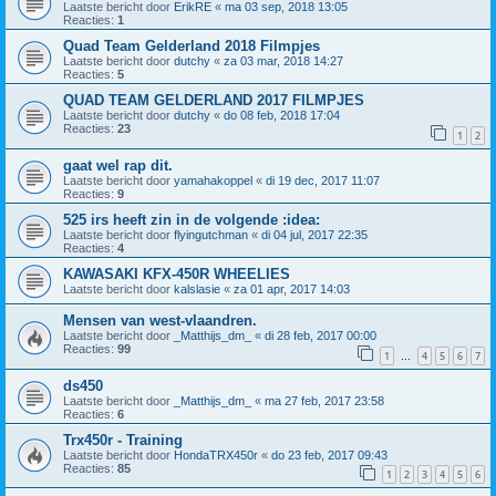
Laatste bericht door
ErikRE
«
ma 03 sep, 2018 13:05
Reacties:
1
Quad Team Gelderland 2018 Filmpjes
Laatste bericht door
dutchy
«
za 03 mar, 2018 14:27
Reacties:
5
QUAD TEAM GELDERLAND 2017 FILMPJES
Laatste bericht door
dutchy
«
do 08 feb, 2018 17:04
Reacties:
23
1
2
gaat wel rap dit.
Laatste bericht door
yamahakoppel
«
di 19 dec, 2017 11:07
Reacties:
9
525 irs heeft zin in de volgende :idea:
Laatste bericht door
flyingutchman
«
di 04 jul, 2017 22:35
Reacties:
4
KAWASAKI KFX-450R WHEELIES
Laatste bericht door
kalslasie
«
za 01 apr, 2017 14:03
Mensen van west-vlaandren.
Laatste bericht door
_Matthijs_dm_
«
di 28 feb, 2017 00:00
Reacties:
99
1
4
5
6
7
…
ds450
Laatste bericht door
_Matthijs_dm_
«
ma 27 feb, 2017 23:58
Reacties:
6
Trx450r - Training
Laatste bericht door
HondaTRX450r
«
do 23 feb, 2017 09:43
Reacties:
85
1
2
3
4
5
6