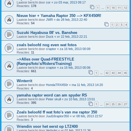
Laatste bericht door
cor
«
zo 03 mar, 2013 09:17
Reacties:
178
1
9
10
11
12
…
Nieuw hier + Yamaha Raptor 350 ---> KFX450R!
Laatste bericht door
JWR
«
do 28 feb, 2013 22:40
Reacties:
54
1
2
3
4
Suzuki Hayabusa 08' vs. Banshee
Laatste bericht door
Duck
«
vr 22 feb, 2013 22:21
zoals beloofd nog even wat fotos
Laatste bericht door
craptor
«
za 16 feb, 2013 00:09
Reacties:
11
-->Alles over Quad-FREESTYLE
(Ramps/foto's/Riders/Training)
Laatste bericht door
craptor
«
za 16 feb, 2013 00:06
Reacties:
661
1
42
43
44
45
…
Winterrit
Laatste bericht door
HondaTRX450r
«
ma 11 feb, 2013 14:20
Reacties:
4
yamaha raptor word can am spyder RS
Laatste bericht door
Peter skull
«
zo 10 feb, 2013 13:01
Reacties:
395
1
24
25
26
27
…
Zoals beloofd ff wat foto's van me raptor 350
Laatste bericht door
Juul16raptor350
«
vr 08 feb, 2013 22:57
Reacties:
3
Vriendin voor het eerst op LTZ400
Laatste bericht door
Verhulst
«
vr 01 feb, 2013 11:36