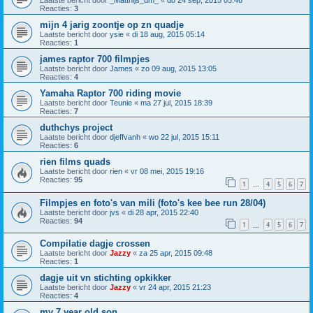
Laatste bericht door
_Matthijs_dm_
«
do 24 sep, 2015 05:46
Reacties:
3
mijn 4 jarig zoontje op zn quadje
Laatste bericht door
ysie
«
di 18 aug, 2015 05:14
Reacties:
1
james raptor 700 filmpjes
Laatste bericht door
James
«
zo 09 aug, 2015 13:05
Reacties:
4
Yamaha Raptor 700 riding movie
Laatste bericht door
Teunie
«
ma 27 jul, 2015 18:39
Reacties:
7
duthchys project
Laatste bericht door
djeffvanh
«
wo 22 jul, 2015 15:11
Reacties:
6
rien films quads
Laatste bericht door
rien
«
vr 08 mei, 2015 19:16
Reacties:
95
1
4
5
6
7
…
Filmpjes en foto's van mili (foto's kee bee run 28/04)
Laatste bericht door
jvs
«
di 28 apr, 2015 22:40
Reacties:
94
1
4
5
6
7
…
Compilatie dagje crossen
Laatste bericht door
Jazzy
«
za 25 apr, 2015 09:48
Reacties:
1
dagje uit vn stichting opkikker
Laatste bericht door
Jazzy
«
vr 24 apr, 2015 21:23
Reacties:
4
my 7 year old son