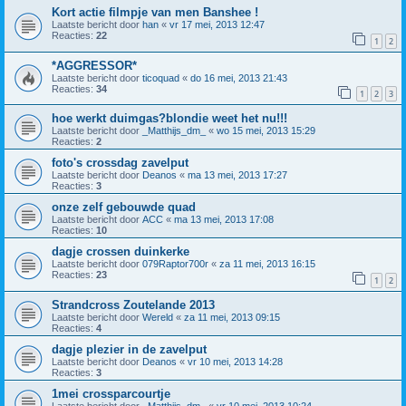
Kort actie filmpje van men Banshee !
Laatste bericht door
han
«
vr 17 mei, 2013 12:47
Reacties:
22
1
2
*AGGRESSOR*
Laatste bericht door
ticoquad
«
do 16 mei, 2013 21:43
Reacties:
34
1
2
3
hoe werkt duimgas?blondie weet het nu!!!
Laatste bericht door
_Matthijs_dm_
«
wo 15 mei, 2013 15:29
Reacties:
2
foto's crossdag zavelput
Laatste bericht door
Deanos
«
ma 13 mei, 2013 17:27
Reacties:
3
onze zelf gebouwde quad
Laatste bericht door
ACC
«
ma 13 mei, 2013 17:08
Reacties:
10
dagje crossen duinkerke
Laatste bericht door
079Raptor700r
«
za 11 mei, 2013 16:15
Reacties:
23
1
2
Strandcross Zoutelande 2013
Laatste bericht door
Wereld
«
za 11 mei, 2013 09:15
Reacties:
4
dagje plezier in de zavelput
Laatste bericht door
Deanos
«
vr 10 mei, 2013 14:28
Reacties:
3
1mei crossparcourtje
Laatste bericht door
_Matthijs_dm_
«
vr 10 mei, 2013 10:24