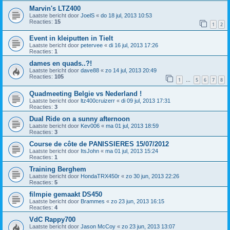
Marvin's LTZ400
Laatste bericht door
JoelS
«
do 18 jul, 2013 10:53
Reacties:
15
1
2
Event in kleiputten in Tielt
Laatste bericht door
petervee
«
di 16 jul, 2013 17:26
Reacties:
1
dames en quads..?!
Laatste bericht door
dave88
«
zo 14 jul, 2013 20:49
Reacties:
105
1
5
6
7
8
…
Quadmeeting Belgie vs Nederland !
Laatste bericht door
ltz400cruizerr
«
di 09 jul, 2013 17:31
Reacties:
3
Dual Ride on a sunny afternoon
Laatste bericht door
Kev006
«
ma 01 jul, 2013 18:59
Reacties:
3
Course de côte de PANISSIERES 15/07/2012
Laatste bericht door
ItsJohn
«
ma 01 jul, 2013 15:24
Reacties:
1
Training Berghem
Laatste bericht door
HondaTRX450r
«
zo 30 jun, 2013 22:26
Reacties:
5
filmpie gemaakt DS450
Laatste bericht door
Brammes
«
zo 23 jun, 2013 16:15
Reacties:
4
VdC Rappy700
Laatste bericht door
Jason McCoy
«
zo 23 jun, 2013 13:07