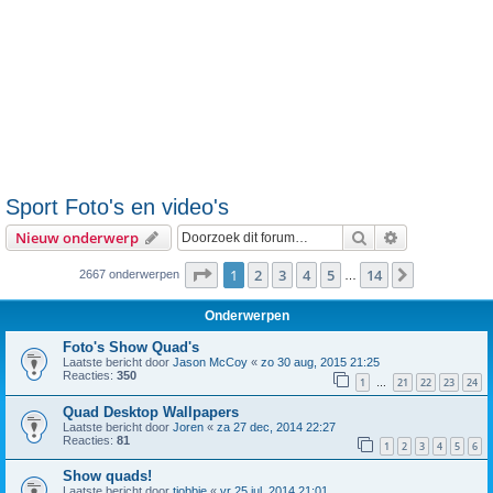
Sport Foto's en video's
Zoek
Uitgebreid z
Nieuw onderwerp
Pagina
1
van
14
1
2
3
4
5
14
Volgende
2667 onderwerpen
…
Onderwerpen
Foto's Show Quad's
Laatste bericht door
Jason McCoy
«
zo 30 aug, 2015 21:25
Reacties:
350
1
21
22
23
24
…
Quad Desktop Wallpapers
Laatste bericht door
Joren
«
za 27 dec, 2014 22:27
Reacties:
81
1
2
3
4
5
6
Show quads!
Laatste bericht door
tjobbie
«
vr 25 jul, 2014 21:01