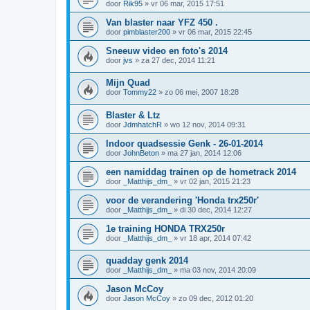
door
Rik95
»
vr 06 mar, 2015 17:51
Van blaster naar YFZ 450 .
door
pimblaster200
»
vr 06 mar, 2015 22:45
Sneeuw video en foto's 2014
door
jvs
»
za 27 dec, 2014 11:21
Mijn Quad
door
Tommy22
»
zo 06 mei, 2007 18:28
Blaster & Ltz
door
JdmhatchR
»
wo 12 nov, 2014 09:31
Indoor quadsessie Genk - 26-01-2014
door
JohnBeton
»
ma 27 jan, 2014 12:06
een namiddag trainen op de hometrack 2014
door
_Matthijs_dm_
»
vr 02 jan, 2015 21:23
voor de verandering 'Honda trx250r'
door
_Matthijs_dm_
»
di 30 dec, 2014 12:27
1e training HONDA TRX250r
door
_Matthijs_dm_
»
vr 18 apr, 2014 07:42
quadday genk 2014
door
_Matthijs_dm_
»
ma 03 nov, 2014 20:09
Jason McCoy
door
Jason McCoy
»
zo 09 dec, 2012 01:20