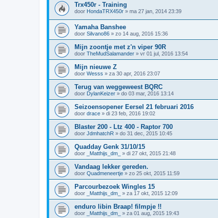
Trx450r - Training
door
HondaTRX450r
»
ma 27 jan, 2014 23:39
Yamaha Banshee
door
Silvano86
»
zo 14 aug, 2016 15:36
Mijn zoontje met z'n viper 90R
door
TheMudSalamander
»
vr 01 jul, 2016 13:54
Mijn nieuwe Z
door
Wesss
»
za 30 apr, 2016 23:07
Terug van weggeweest BQRC
door
DylanKeizer
»
do 03 mar, 2016 13:14
Seizoensopener Eersel 21 februari 2016
door
drace
»
di 23 feb, 2016 19:02
Blaster 200 - Ltz 400 - Raptor 700
door
JdmhatchR
»
do 31 dec, 2015 10:45
Quadday Genk 31/10/15
door
_Matthijs_dm_
»
di 27 okt, 2015 21:48
Vandaag lekker gereden.
door
Quadmeneertje
»
zo 25 okt, 2015 11:59
Parcourbezoek Wingles 15
door
_Matthijs_dm_
»
za 17 okt, 2015 12:09
enduro libin Braap! filmpje !!
door
_Matthijs_dm_
»
za 01 aug, 2015 19:43