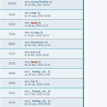
door
HondaTRX450r
49150
do 23 feb, 2017 09:43
door
kleijer
3622
zo 14 aug, 2016 15:58
door
Jazzy
5704
za 02 jul, 2016 11:13
door
mx jake
7334
vr 10 jun, 2016 16:15
door
DylanKeizer
6860
do 03 mar, 2016 13:14
door
drace
7113
di 23 feb, 2016 19:02
door
Jazzy
5575
do 31 dec, 2015 11:44
door
_Matthijs_dm_
4663
za 28 nov, 2015 12:55
door
Yair
3308
zo 25 okt, 2015 16:52
door
_Matthijs_dm_
4141
za 17 okt, 2015 12:36
door
_Matthijs_dm_
4754
do 24 sep, 2015 05:46