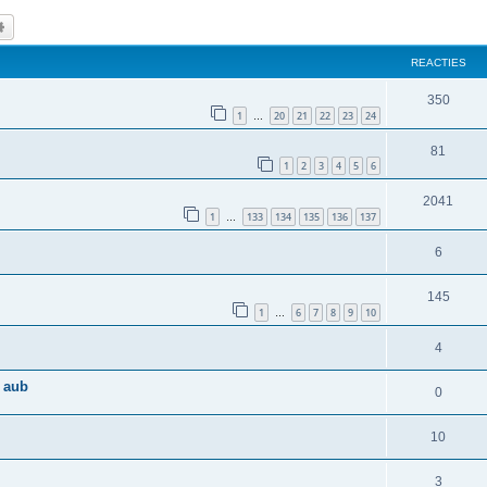
k
Uitgebreid zoeken
REACTIES
350
1
20
21
22
23
24
…
81
1
2
3
4
5
6
2041
1
133
134
135
136
137
…
6
145
1
6
7
8
9
10
…
4
n aub
0
10
3