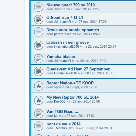
Nieuwe quad: 700 se 2010
door
Joren
»
zo 16 nov, 2014 01:25
Offroad ritje 7-11-14
door
JdmhatchR
»
vr 07 nov, 2014 17:30
Drone voor mooie opnames.
door
petern
»
wo 29 okt, 2014 08:40
Crossen in een groeve
door
international1046
»
ma 22 sep, 2014 23:37
Yamaha blaster
door
JdmhatchR
»
ma 20 okt, 2014 17:24
Quadevent Vd Ham 27 September.
door
HondaTRX450r
»
zo 28 sep, 2014 11:38
Raptor Nation->TE KOOP
door
sprot
»
za 19 apr, 2008 17:50
My New Raptor 700 SE 2014
door
Kev006
»
vr 27 jun, 2014 20:06
Van TGB Naar......
door
jvs
»
za 27 sep, 2014 17:01
pont de vaux 2014
door
_Matthijs_dm_
»
wo 17 sep, 2014 20:01