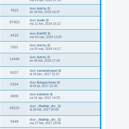
door
dutchy
7815
do 28 feb, 2019 16:37
door
boelie
97403
ma 11 feb, 2019 15:12
door
ErikRE
4410
ma 03 sep, 2018 13:05
door
dutchy
7001
za 03 mar, 2018 14:27
door
dutchy
14446
do 08 feb, 2018 17:04
door
yamahakoppel
8107
di 19 dec, 2017 11:07
door
flyingutchman
5164
di 04 jul, 2017 22:35
door
kalslasie
4006
za 01 apr, 2017 14:03
door
_Matthijs_dm_
49102
di 28 feb, 2017 00:00
door
_Matthijs_dm_
5448
ma 27 feb, 2017 23:58