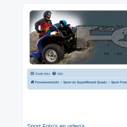
| QFB |
Hét quadforum van de Benelux
Snelle links
V&A
Forumoverzicht
Sport en SuperMotard Quads
Sport Foto
Sport Foto's en video's