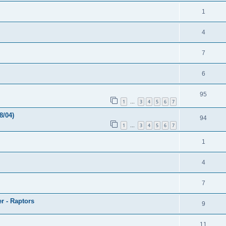
1
4
7
6
95
1
3
4
5
6
7
…
8/04)
94
1
3
4
5
6
7
…
1
4
7
er - Raptors
9
11