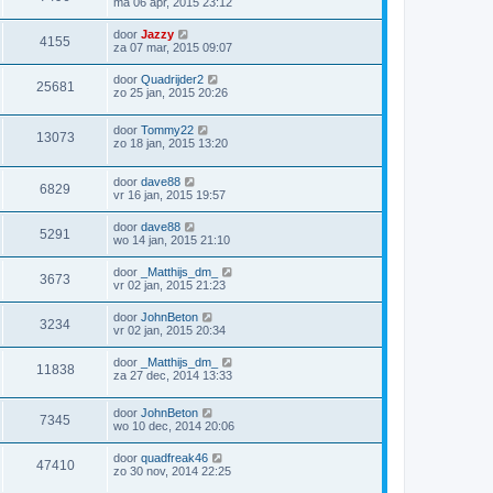
ma 06 apr, 2015 23:12
door
Jazzy
4155
za 07 mar, 2015 09:07
door
Quadrijder2
25681
zo 25 jan, 2015 20:26
door
Tommy22
13073
zo 18 jan, 2015 13:20
door
dave88
6829
vr 16 jan, 2015 19:57
door
dave88
5291
wo 14 jan, 2015 21:10
door
_Matthijs_dm_
3673
vr 02 jan, 2015 21:23
door
JohnBeton
3234
vr 02 jan, 2015 20:34
door
_Matthijs_dm_
11838
za 27 dec, 2014 13:33
door
JohnBeton
7345
wo 10 dec, 2014 20:06
door
quadfreak46
47410
zo 30 nov, 2014 22:25