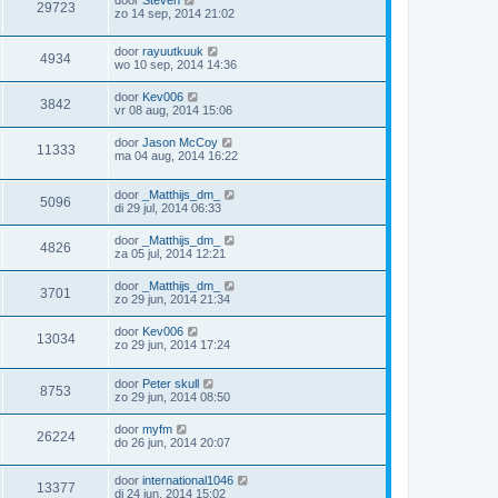
29723
zo 14 sep, 2014 21:02
door
rayuutkuuk
4934
wo 10 sep, 2014 14:36
door
Kev006
3842
vr 08 aug, 2014 15:06
door
Jason McCoy
11333
ma 04 aug, 2014 16:22
door
_Matthijs_dm_
5096
di 29 jul, 2014 06:33
door
_Matthijs_dm_
4826
za 05 jul, 2014 12:21
door
_Matthijs_dm_
3701
zo 29 jun, 2014 21:34
door
Kev006
13034
zo 29 jun, 2014 17:24
door
Peter skull
8753
zo 29 jun, 2014 08:50
door
myfm
26224
do 26 jun, 2014 20:07
door
international1046
13377
di 24 jun, 2014 15:02