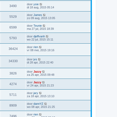
door
ysie
3490
di 18 aug, 2015 05:14
door
James
5529
zo 09 aug, 2015 13:05
door
Teunie
6599
ma 27 jul, 2015 18:39
door
djeffvanh
5793
wo 22 jul, 2015 15:11
door
rien
36424
vr 08 mei, 2015 19:16
door
jvs
34330
di 28 apr, 2015 22:40
door
Jazzy
3826
za 25 apr, 2015 09:48
door
Jazzy
4274
vr 24 apr, 2015 21:23
door
jary
5711
za 18 apr, 2015 13:10
door
dannYZ
8909
wo 08 apr, 2015 21:25
door
rien
7496