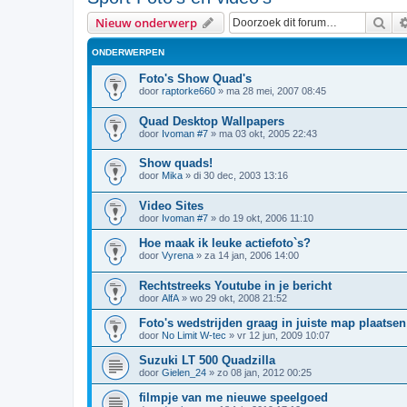
Zoe
Nieuw onderwerp
ONDERWERPEN
Foto's Show Quad's
door
raptorke660
»
ma 28 mei, 2007 08:45
Quad Desktop Wallpapers
door
Ivoman #7
»
ma 03 okt, 2005 22:43
Show quads!
door
Mika
»
di 30 dec, 2003 13:16
Video Sites
door
Ivoman #7
»
do 19 okt, 2006 11:10
Hoe maak ik leuke actiefoto`s?
door
Vyrena
»
za 14 jan, 2006 14:00
Rechtstreeks Youtube in je bericht
door
AlfA
»
wo 29 okt, 2008 21:52
Foto's wedstrijden graag in juiste map plaatse
door
No Limit W-tec
»
vr 12 jun, 2009 10:07
Suzuki LT 500 Quadzilla
door
Gielen_24
»
zo 08 jan, 2012 00:25
filmpje van me nieuwe speelgoed