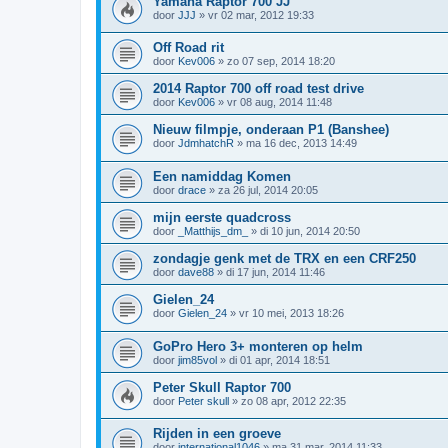
Yamaha Raptor 700 JJ
door
JJJ
»
vr 02 mar, 2012 19:33
Off Road rit
door
Kev006
»
zo 07 sep, 2014 18:20
2014 Raptor 700 off road test drive
door
Kev006
»
vr 08 aug, 2014 11:48
Nieuw filmpje, onderaan P1 (Banshee)
door
JdmhatchR
»
ma 16 dec, 2013 14:49
Een namiddag Komen
door
drace
»
za 26 jul, 2014 20:05
mijn eerste quadcross
door
_Matthijs_dm_
»
di 10 jun, 2014 20:50
zondagje genk met de TRX en een CRF250
door
dave88
»
di 17 jun, 2014 11:46
Gielen_24
door
Gielen_24
»
vr 10 mei, 2013 18:26
GoPro Hero 3+ monteren op helm
door
jim85vol
»
di 01 apr, 2014 18:51
Peter Skull Raptor 700
door
Peter skull
»
zo 08 apr, 2012 22:35
Rijden in een groeve
door
international1046
»
ma 31 mar, 2014 11:33