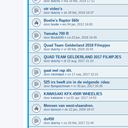
door
dutchy
»
ma 18 feb, 2019 17:12
otr video's
door
dutchy
»
do 28 feb, 2019 16:37
Boelie's Raptor 660r
door
boelie
»
wo 04 jan, 2012 16:00
Yamaha 700 R
door
Bouki030
»
za 23 jun, 2018 16:45
Quad Team Gelderland 2018 Filmpjes
door
dutchy
»
vr 09 feb, 2018 16:43
QUAD TEAM GELDERLAND 2017 FILMPJES
door
dutchy
»
di 15 aug, 2017 21:10
gaat wel rap dit.
door
michelpet
»
zo 17 sep, 2017 22:21
525 irs heeft zin in de volgende :idea:
door
flyingutchman
»
vr 30 jun, 2017 20:36
KAWASAKI KFX-450R WHEELIES
door
kalslasie
»
za 01 apr, 2017 14:03
Mensen van west-vlaandren.
door
benson
»
do 22 jan, 2009 18:47
ds450
door
dutchy
»
zo 26 feb, 2017 21:40