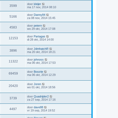
door
kleijer
3599
ma 17 nov, 2014 08:10
door
Danny84
5166
za 08 nov, 2014 15:45
door
petern
4583
wo 29 okt, 2014 17:08
door
Partagas
12153
di 28 okt, 2014 14:00
door
JdmhatchR
3896
ma 20 okt, 2014 18:21
door
johnoss
11322
ma 06 okt, 2014 17:53
door
Booztie
69459
ma 06 okt, 2014 12:29
door
Joren
20420
wo 01 okt, 2014 18:56
door
Quadrijder2
3739
za 27 sep, 2014 17:16
door
dave88
4497
vr 19 sep, 2014 19:52
door
Steven