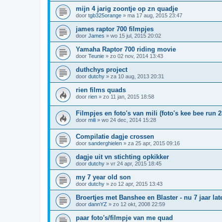
mijn 4 jarig zoontje op zn quadje
door
tgb325orange
»
ma 17 aug, 2015 23:47
james raptor 700 filmpjes
door
James
»
wo 15 jul, 2015 20:02
Yamaha Raptor 700 riding movie
door
Teunie
»
zo 02 nov, 2014 13:43
duthchys project
door
dutchy
»
za 10 aug, 2013 20:31
rien films quads
door
rien
»
zo 11 jan, 2015 18:58
Filmpjes en foto's van mili (foto's kee bee run 2
door
mili
»
wo 24 dec, 2014 15:28
Compilatie dagje crossen
door
sanderghielen
»
za 25 apr, 2015 09:16
dagje uit vn stichting opkikker
door
dutchy
»
vr 24 apr, 2015 18:45
my 7 year old son
door
dutchy
»
zo 12 apr, 2015 13:43
Broertjes met Banshee en Blaster - nu 7 jaar lat
door
dannYZ
»
zo 12 okt, 2008 22:59
paar foto's/filmpje van me quad