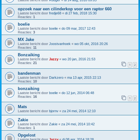
Laatste bericht door
Rudger
«
di 14 aug, 2018 09:03
opzoek naar een cilinderkop voor een raptor 660
Laatste bericht door
fredje68
«
di 27 feb, 2018 15:30
Reacties:
1
boelie
Laatste bericht door
boelie
«
do 09 mar, 2017 12:43
Reacties:
3
MX Jake
Laatste bericht door
Joostvanhoek
«
wo 05 okt, 2016 20:26
Reacties:
11
Bonzaiking
Laatste bericht door
Jazzy
«
wo 20 jan, 2016 21:53
Reacties:
21
1
2
bandenman
Laatste bericht door
Darkzero
«
ma 13 apr, 2015 22:13
Reacties:
10
bonzaiking
Laatste bericht door
boelie
«
do 12 jun, 2014 06:48
Reacties:
16
1
2
Mats
Laatste bericht door
bjornv
«
za 24 mei, 2014 12:10
Zakie
Laatste bericht door
Zakie
«
za 24 mei, 2014 10:42
Reacties:
1
Opgelost
Laatste bericht door
Jazzy
«
di 08 apr, 2014 18:28