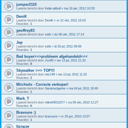
jumper2110
Laatste bericht door
fretje-pitbull
«
ma 16 jan, 2012 10:33
DeniK
Laatste bericht door
DeniK
«
vr 21 okt, 2011 16:03
Reacties:
1
geoffrey83
Laatste bericht door
setb
«
do 06 okt, 2011 17:14
Jep
Laatste bericht door
setb
«
di 26 jul, 2011 09:06
Reacties:
1
Bad buyer>>>probleem afgehandeld<<<
Laatste bericht door
Jvo90
«
wo 13 jul, 2011 21:32
Reacties:
8
Skywalker >>> TOP!!!
Laatste bericht door
mic148
«
wo 13 jul, 2011 11:32
Reacties:
2
Miichielx - Correcte verkoper!
Laatste bericht door
Saramurigaree
«
ma 04 jul, 2011 18:49
Reacties:
1
Mark_T
Laatste bericht door
mike04011977
«
za 09 okt, 2010 12:27
Reacties:
6
Bravoure :)
Laatste bericht door
bravoure
«
vr 25 jun, 2010 13:07
Reacties:
1
ltzracer