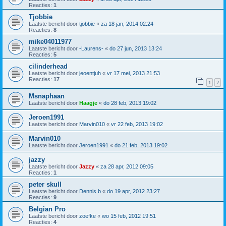
Reacties:
1
Tjobbie
Laatste bericht door
tjobbie
«
za 18 jan, 2014 02:24
Reacties:
8
mike04011977
Laatste bericht door
-Laurens-
«
do 27 jun, 2013 13:24
Reacties:
5
cilinderhead
Laatste bericht door
jeoentjuh
«
vr 17 mei, 2013 21:53
Reacties:
17
1
2
Msnaphaan
Laatste bericht door
Haagje
«
do 28 feb, 2013 19:02
Jeroen1991
Laatste bericht door
Marvin010
«
vr 22 feb, 2013 19:02
Marvin010
Laatste bericht door
Jeroen1991
«
do 21 feb, 2013 19:02
jazzy
Laatste bericht door
Jazzy
«
za 28 apr, 2012 09:05
Reacties:
1
peter skull
Laatste bericht door
Dennis b
«
do 19 apr, 2012 23:27
Reacties:
9
Belgian Pro
Laatste bericht door
zoefke
«
wo 15 feb, 2012 19:51
Reacties:
4