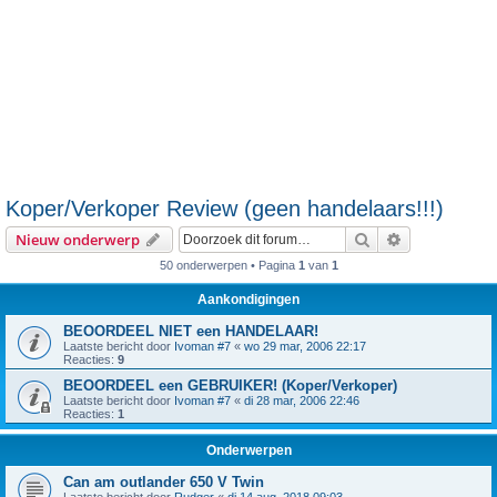
Koper/Verkoper Review (geen handelaars!!!)
Zoek
Uitgebreid z
Nieuw onderwerp
50 onderwerpen • Pagina
1
van
1
Aankondigingen
BEOORDEEL NIET een HANDELAAR!
Laatste bericht door
Ivoman #7
«
wo 29 mar, 2006 22:17
Reacties:
9
BEOORDEEL een GEBRUIKER! (Koper/Verkoper)
Laatste bericht door
Ivoman #7
«
di 28 mar, 2006 22:46
Reacties:
1
Onderwerpen
Can am outlander 650 V Twin