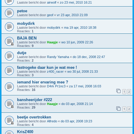
Laatste bericht door
airwolf
«
zo 23 mei, 2010 16:21
petoe
Laatste bericht door
geof
«
vr 23 apr, 2010 21:09
mobydirk
Laatste bericht door
mobydirk
«
ma 19 apr, 2010 18:38
Reacties:
1
BAJA BEN
Laatste bericht door
Haagje
«
wo 10 jun, 2009 22:26
Reacties:
9
dutje
Laatste bericht door
Randy Yamaha
«
do 18 dec, 2008 22:47
Reacties:
2
fastrogeke daar kun je wat mee !
Laatste bericht door
z400_racer
«
wo 30 jul, 2008 21:33
Reacties:
3
iemand hier ervaring mee ?
Laatste bericht door
D4rk Pr1nc3
«
za 17 mei, 2008 16:03
Reacties:
16
1
2
bansheerijder #222
Laatste bericht door
Haagje
«
do 03 apr, 2008 21:14
Reacties:
29
1
2
beetje overtrokken
Laatste bericht door
Alfredo
«
do 03 apr, 2008 19:23
Reacties:
4
KrisZ400