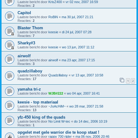
Laatste bericht door
KrisZ400
«
vr 02 nov, 2007 16:59
Reacties:
2
Capitol
Laatste bericht door
RoBiN
«
ma 30 jul, 2007 21:21
Reacties:
2
Blaster Thom
Laatste bericht door
keesie
«
di 24 jul, 2007 07:28
Reacties:
7
Sharky#3
Laatste bericht door
keesie
«
wo 13 jun, 2007 11:12
airwolf
Laatste bericht door
airwolf
«
ma 23 apr, 2007 17:15
Reacties:
3
quadzillaboy
Laatste bericht door
Quadzillaboy
«
vr 13 apr, 2007 10:58
Reacties:
17
1
2
yamaha tri-z
Laatste bericht door
WJB#222
«
wo 04 apr, 2007 16:41
keesie - top materiaal
Laatste bericht door
~JoAcHiM~
«
wo 28 mar, 2007 21:58
Reacties:
13
yfz-450 king of the quads
Laatste bericht door
No Limit W-tec
«
do 14 dec, 2006 10:19
Reacties:
1
opgelet met gele warrior die te koop staat !
Laatste bericht door
rappy 700 rijder
«
ma 06 nov, 2006 20:46