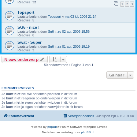
Reacties:
32
1
2
3
Topsport
Laatste bericht door
Topsport
«
ma 03 jul, 2006 21:14
Reacties:
5
SG6 - nice !
Laatste bericht door
Sg6
«
zo 02 apr, 2006 18:56
Reacties:
8
Swat - Super
Laatste bericht door
Sg6
«
za 01 apr, 2006 19:19
Reacties:
3
Nieuw onderwerp
50 onderwerpen • Pagina
1
van
1
Ga naar
FORUMPERMISSIES
Je
kunt niet
nieuwe berichten plaatsen in dit forum
Je
kunt niet
reageren op onderwerpen in dit forum
Je
kunt niet
je eigen berichten wijzigen in dit forum
Je
kunt niet
je eigen berichten verwijderen in dit forum
Forumoverzicht
Verwijder cookies
Alle tijden zijn
UTC+01:00
Powered by
phpBB
® Forum Software © phpBB Limited
Nederlandse vertaling door
phpBB.nl
.