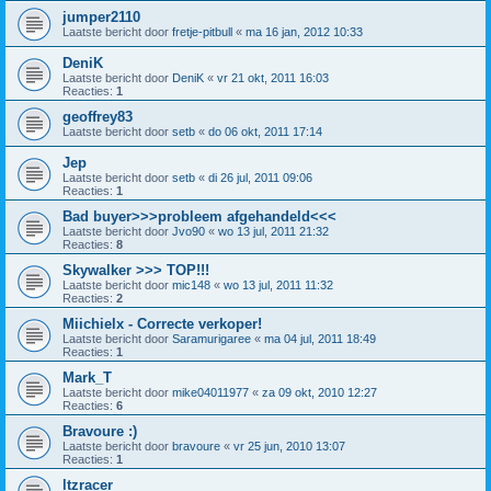
jumper2110
Laatste bericht door
fretje-pitbull
«
ma 16 jan, 2012 10:33
DeniK
Laatste bericht door
DeniK
«
vr 21 okt, 2011 16:03
Reacties:
1
geoffrey83
Laatste bericht door
setb
«
do 06 okt, 2011 17:14
Jep
Laatste bericht door
setb
«
di 26 jul, 2011 09:06
Reacties:
1
Bad buyer>>>probleem afgehandeld<<<
Laatste bericht door
Jvo90
«
wo 13 jul, 2011 21:32
Reacties:
8
Skywalker >>> TOP!!!
Laatste bericht door
mic148
«
wo 13 jul, 2011 11:32
Reacties:
2
Miichielx - Correcte verkoper!
Laatste bericht door
Saramurigaree
«
ma 04 jul, 2011 18:49
Reacties:
1
Mark_T
Laatste bericht door
mike04011977
«
za 09 okt, 2010 12:27
Reacties:
6
Bravoure :)
Laatste bericht door
bravoure
«
vr 25 jun, 2010 13:07
Reacties:
1
ltzracer