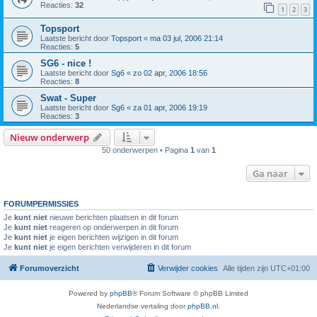
Reacties:
32
1
2
3
Topsport
Laatste bericht door
Topsport
«
ma 03 jul, 2006 21:14
Reacties:
5
SG6 - nice !
Laatste bericht door
Sg6
«
zo 02 apr, 2006 18:56
Reacties:
8
Swat - Super
Laatste bericht door
Sg6
«
za 01 apr, 2006 19:19
Reacties:
3
Nieuw onderwerp
50 onderwerpen • Pagina
1
van
1
Ga naar
FORUMPERMISSIES
Je
kunt niet
nieuwe berichten plaatsen in dit forum
Je
kunt niet
reageren op onderwerpen in dit forum
Je
kunt niet
je eigen berichten wijzigen in dit forum
Je
kunt niet
je eigen berichten verwijderen in dit forum
Forumoverzicht
Verwijder cookies
Alle tijden zijn
UTC+01:00
Powered by
phpBB
® Forum Software © phpBB Limited
Nederlandse vertaling door
phpBB.nl
.