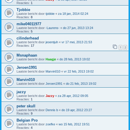
Reacties:
1
Tjobbie
Laatste bericht door
tjobbie
«
za 18 jan, 2014 02:24
Reacties:
8
mike04011977
Laatste bericht door
-Laurens-
«
do 27 jun, 2013 13:24
Reacties:
5
cilinderhead
Laatste bericht door
jeoentjuh
«
vr 17 mei, 2013 21:53
Reacties:
17
1
2
Msnaphaan
Laatste bericht door
Haagje
«
do 28 feb, 2013 19:02
Jeroen1991
Laatste bericht door
Marvin010
«
vr 22 feb, 2013 19:02
Marvin010
Laatste bericht door
Jeroen1991
«
do 21 feb, 2013 19:02
jazzy
Laatste bericht door
Jazzy
«
za 28 apr, 2012 09:05
Reacties:
1
peter skull
Laatste bericht door
Dennis b
«
do 19 apr, 2012 23:27
Reacties:
9
Belgian Pro
Laatste bericht door
zoefke
«
wo 15 feb, 2012 19:51
Reacties:
4