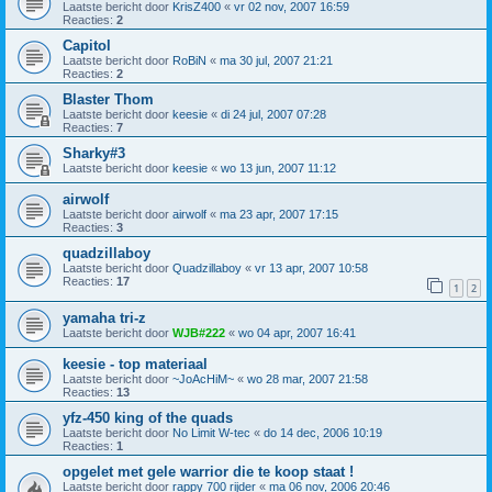
Laatste bericht door
KrisZ400
«
vr 02 nov, 2007 16:59
Reacties:
2
Capitol
Laatste bericht door
RoBiN
«
ma 30 jul, 2007 21:21
Reacties:
2
Blaster Thom
Laatste bericht door
keesie
«
di 24 jul, 2007 07:28
Reacties:
7
Sharky#3
Laatste bericht door
keesie
«
wo 13 jun, 2007 11:12
airwolf
Laatste bericht door
airwolf
«
ma 23 apr, 2007 17:15
Reacties:
3
quadzillaboy
Laatste bericht door
Quadzillaboy
«
vr 13 apr, 2007 10:58
Reacties:
17
1
2
yamaha tri-z
Laatste bericht door
WJB#222
«
wo 04 apr, 2007 16:41
keesie - top materiaal
Laatste bericht door
~JoAcHiM~
«
wo 28 mar, 2007 21:58
Reacties:
13
yfz-450 king of the quads
Laatste bericht door
No Limit W-tec
«
do 14 dec, 2006 10:19
Reacties:
1
opgelet met gele warrior die te koop staat !
Laatste bericht door
rappy 700 rijder
«
ma 06 nov, 2006 20:46