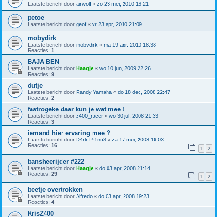
Laatste bericht door
airwolf
«
zo 23 mei, 2010 16:21
petoe
Laatste bericht door
geof
«
vr 23 apr, 2010 21:09
mobydirk
Laatste bericht door
mobydirk
«
ma 19 apr, 2010 18:38
Reacties:
1
BAJA BEN
Laatste bericht door
Haagje
«
wo 10 jun, 2009 22:26
Reacties:
9
dutje
Laatste bericht door
Randy Yamaha
«
do 18 dec, 2008 22:47
Reacties:
2
fastrogeke daar kun je wat mee !
Laatste bericht door
z400_racer
«
wo 30 jul, 2008 21:33
Reacties:
3
iemand hier ervaring mee ?
Laatste bericht door
D4rk Pr1nc3
«
za 17 mei, 2008 16:03
Reacties:
16
1
2
bansheerijder #222
Laatste bericht door
Haagje
«
do 03 apr, 2008 21:14
Reacties:
29
1
2
beetje overtrokken
Laatste bericht door
Alfredo
«
do 03 apr, 2008 19:23
Reacties:
4
KrisZ400