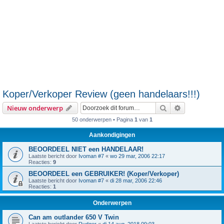
Koper/Verkoper Review (geen handelaars!!!)
Zoek
Uitgebreid z
Nieuw onderwerp
50 onderwerpen • Pagina
1
van
1
Aankondigingen
BEOORDEEL NIET een HANDELAAR!
Laatste bericht door
Ivoman #7
«
wo 29 mar, 2006 22:17
Reacties:
9
BEOORDEEL een GEBRUIKER! (Koper/Verkoper)
Laatste bericht door
Ivoman #7
«
di 28 mar, 2006 22:46
Reacties:
1
Onderwerpen
Can am outlander 650 V Twin