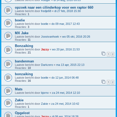
Laatste bericht door
Rudger
«
di 14 aug, 2018 09:03
opzoek naar een cilinderkop voor een raptor 660
Laatste bericht door
fredje68
«
di 27 feb, 2018 15:30
Reacties:
1
boelie
Laatste bericht door
boelie
«
do 09 mar, 2017 12:43
Reacties:
3
MX Jake
Laatste bericht door
Joostvanhoek
«
wo 05 okt, 2016 20:26
Reacties:
11
Bonzaiking
Laatste bericht door
Jazzy
«
wo 20 jan, 2016 21:53
Reacties:
21
1
2
bandenman
Laatste bericht door
Darkzero
«
ma 13 apr, 2015 22:13
Reacties:
10
bonzaiking
Laatste bericht door
boelie
«
do 12 jun, 2014 06:48
Reacties:
16
1
2
Mats
Laatste bericht door
bjornv
«
za 24 mei, 2014 12:10
Zakie
Laatste bericht door
Zakie
«
za 24 mei, 2014 10:42
Reacties:
1
Opgelost
Laatste bericht door
Jazzy
«
di 08 apr, 2014 18:28