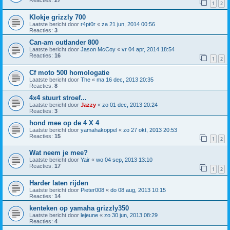
Reacties:
27
1
2
Klokje grizzly 700
Laatste bericht door
r4pt0r
«
za 21 jun, 2014 00:56
Reacties:
3
Can-am outlander 800
Laatste bericht door
Jason McCoy
«
vr 04 apr, 2014 18:54
Reacties:
16
1
2
Cf moto 500 homologatie
Laatste bericht door
The
«
ma 16 dec, 2013 20:35
Reacties:
8
4x4 stuurt stroef...
Laatste bericht door
Jazzy
«
zo 01 dec, 2013 20:24
Reacties:
3
hond mee op de 4 X 4
Laatste bericht door
yamahakoppel
«
zo 27 okt, 2013 20:53
Reacties:
15
1
2
Wat neem je mee?
Laatste bericht door
Yair
«
wo 04 sep, 2013 13:10
Reacties:
17
1
2
Harder laten rijden
Laatste bericht door
Pieter008
«
do 08 aug, 2013 10:15
Reacties:
14
kenteken op yamaha grizzly350
Laatste bericht door
lejeune
«
zo 30 jun, 2013 08:29
Reacties:
4