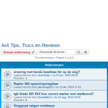
4x4 Tips, Trucs en Reviews
Zoek
Uitgebreid z
Nieuw onderwerp
79 onderwerpen • Pagina
1
van
1
Onderwerpen
ervaring met kenda bearklaw htr op de weg?
Laatste bericht door
ukachitalu
«
zo 07 jun, 2020 20:03
Reacties:
1
Raptor 660 spanningsregelaar
Laatste bericht door
jairsavage20
«
zo 13 okt, 2019 17:51
tgb blade 425 4X4 hoe correct starten met startkoord?
Laatste bericht door
Quadrijder2
«
do 22 aug, 2019 19:02
Reacties:
9
Kingquad velgen remklauw