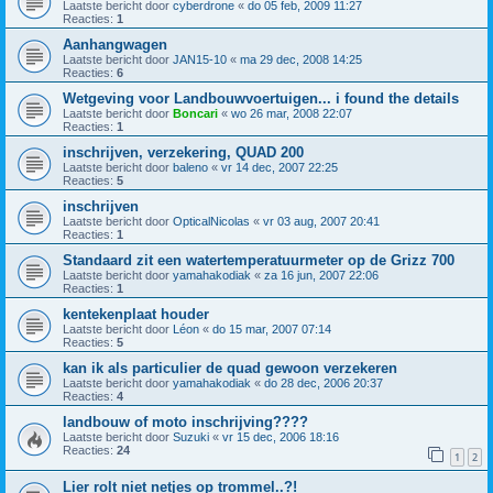
Laatste bericht door
cyberdrone
«
do 05 feb, 2009 11:27
Reacties:
1
Aanhangwagen
Laatste bericht door
JAN15-10
«
ma 29 dec, 2008 14:25
Reacties:
6
Wetgeving voor Landbouwvoertuigen... i found the details
Laatste bericht door
Boncari
«
wo 26 mar, 2008 22:07
Reacties:
1
inschrijven, verzekering, QUAD 200
Laatste bericht door
baleno
«
vr 14 dec, 2007 22:25
Reacties:
5
inschrijven
Laatste bericht door
OpticalNicolas
«
vr 03 aug, 2007 20:41
Reacties:
1
Standaard zit een watertemperatuurmeter op de Grizz 700
Laatste bericht door
yamahakodiak
«
za 16 jun, 2007 22:06
Reacties:
1
kentekenplaat houder
Laatste bericht door
Léon
«
do 15 mar, 2007 07:14
Reacties:
5
kan ik als particulier de quad gewoon verzekeren
Laatste bericht door
yamahakodiak
«
do 28 dec, 2006 20:37
Reacties:
4
landbouw of moto inschrijving????
Laatste bericht door
Suzuki
«
vr 15 dec, 2006 18:16
Reacties:
24
1
2
Lier rolt niet netjes op trommel..?!