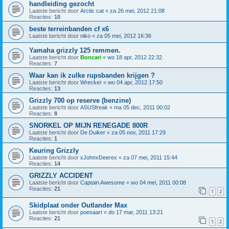
handleiding gezocht
Laatste bericht door
Arctic cat
«
za 26 mei, 2012 21:08
Reacties:
10
beste terreinbanden cf x6
Laatste bericht door
niko
«
za 05 mei, 2012 16:36
Yamaha grizzly 125 remmen.
Laatste bericht door
Boncari
«
wo 18 apr, 2012 22:32
Reacties:
7
Waar kan ik zulke rupsbanden krijgen ?
Laatste bericht door
Wrecker
«
wo 04 apr, 2012 17:50
Reacties:
13
Grizzly 700 op reserve (benzine)
Laatste bericht door
ASUSfreak
«
ma 05 dec, 2011 00:02
Reacties:
8
SNORKEL OP MIJN RENEGADE 800R
Laatste bericht door
De Duiker
«
za 05 nov, 2011 17:29
Reacties:
1
Keuring Grizzly
Laatste bericht door
xJohnxDeerex
«
za 07 mei, 2011 15:44
Reacties:
14
GRIZZLY ACCIDENT
Laatste bericht door
Captain Awesome
«
wo 04 mei, 2011 00:08
Reacties:
21
1
2
Skidplaat onder Outlander Max
Laatste bericht door
poesaart
«
do 17 mar, 2011 13:21
Reacties:
21
1
2