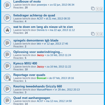
Landbouw of moto
Laatste bericht door
powerjos
«
zo 02 jun, 2013 06:34
Reacties:
20
1
2
fietsdrager achterop de quad
Laatste bericht door
AC67
«
di 21 mei, 2013 08:33
Reacties:
4
wat te doen om lang als nieuw uit te zien
Laatste bericht door
Dennis b
«
ma 22 apr, 2013 11:12
Reacties:
24
1
2
spiegels demonteren tgb blade
Laatste bericht door
bkk
«
vr 12 apr, 2013 17:46
Reacties:
2
Oplossing voor waterindringing...
Laatste bericht door
Jazzy
«
za 16 feb, 2013 11:24
Reacties:
5
Kymco MXU 400
Laatste bericht door
Jazzy
«
za 16 feb, 2013 11:22
Reacties:
10
Reportage over quads
Laatste bericht door
Boncari
«
do 07 feb, 2013 18:16
Reacties:
1
Keuring tweedehands Grizzly 660
Laatste bericht door
ManuelPittem
«
vr 28 dec, 2012 20:13
Reacties:
3
Quad met aanhangwagen
Laatste bericht door
AC67
«
ma 12 nov, 2012 14:58
Reacties:
14