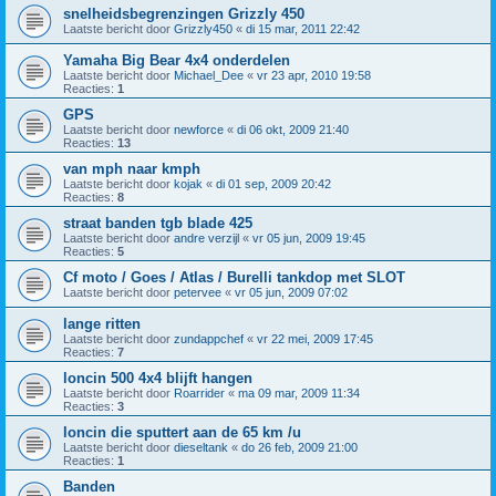
snelheidsbegrenzingen Grizzly 450
Laatste bericht door
Grizzly450
«
di 15 mar, 2011 22:42
Yamaha Big Bear 4x4 onderdelen
Laatste bericht door
Michael_Dee
«
vr 23 apr, 2010 19:58
Reacties:
1
GPS
Laatste bericht door
newforce
«
di 06 okt, 2009 21:40
Reacties:
13
van mph naar kmph
Laatste bericht door
kojak
«
di 01 sep, 2009 20:42
Reacties:
8
straat banden tgb blade 425
Laatste bericht door
andre verzijl
«
vr 05 jun, 2009 19:45
Reacties:
5
Cf moto / Goes / Atlas / Burelli tankdop met SLOT
Laatste bericht door
petervee
«
vr 05 jun, 2009 07:02
lange ritten
Laatste bericht door
zundappchef
«
vr 22 mei, 2009 17:45
Reacties:
7
loncin 500 4x4 blijft hangen
Laatste bericht door
Roarrider
«
ma 09 mar, 2009 11:34
Reacties:
3
loncin die sputtert aan de 65 km /u
Laatste bericht door
dieseltank
«
do 26 feb, 2009 21:00
Reacties:
1
Banden