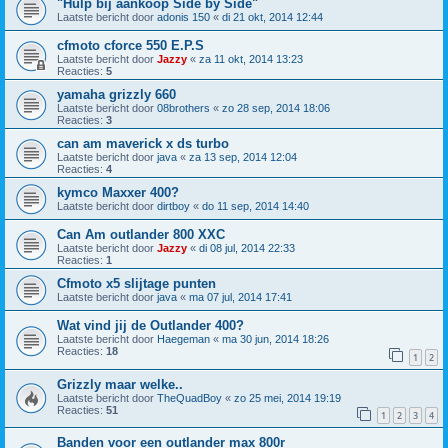
"Hulp bij aankoop Side by Side"
Laatste bericht door
adonis 150
«
di 21 okt, 2014 12:44
cfmoto cforce 550 E.P.S
Laatste bericht door
Jazzy
«
za 11 okt, 2014 13:23
Reacties:
5
yamaha grizzly 660
Laatste bericht door
08brothers
«
zo 28 sep, 2014 18:06
Reacties:
3
can am maverick x ds turbo
Laatste bericht door
java
«
za 13 sep, 2014 12:04
Reacties:
4
kymco Maxxer 400?
Laatste bericht door
dirtboy
«
do 11 sep, 2014 14:40
Can Am outlander 800 XXC
Laatste bericht door
Jazzy
«
di 08 jul, 2014 22:33
Reacties:
1
Cfmoto x5 slijtage punten
Laatste bericht door
java
«
ma 07 jul, 2014 17:41
Wat vind jij de Outlander 400?
Laatste bericht door
Haegeman
«
ma 30 jun, 2014 18:26
Reacties:
18
1
2
Grizzly maar welke..
Laatste bericht door
TheQuadBoy
«
zo 25 mei, 2014 19:19
Reacties:
51
1
2
3
4
Banden voor een outlander max 800r