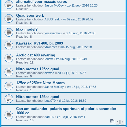
alternatief voor maxxis ceros
Laatste bericht door
Jason McCoy
«
zo 11 sep, 2016 15:23
Reacties:
1
Quad voor werk
Laatste bericht door
ASUSfreak
«
vr 02 sep, 2016 20:52
Reacties:
8
Max model?
Laatste bericht door
yvesvanhout
«
di 16 aug, 2016 22:03
Reacties:
8
Kawasaki KVF400, bj. 2009
Laatste bericht door
vfroemer
«
ma 15 aug, 2016 22:28
Arctic cat 400 ervaring
Laatste bericht door
Iedow
«
za 06 aug, 2016 15:49
Reacties:
12
Nitro motors 125cc quad
Laatste bericht door
slowco
«
do 14 jul, 2016 15:37
Reacties:
9
125cc of 250cc Nitro Motors
Laatste bericht door
Jason McCoy
«
wo 13 jul, 2016 17:38
Reacties:
1
Nitro motors 125cc quad
Laatste bericht door
bota070
«
di 12 jul, 2016 16:39
Can-am outlander ,polaris sportman of polaris scrambler
1000 cc
Laatste bericht door
daf113
«
zo 10 jul, 2016 19:41
Reacties:
15
1
2