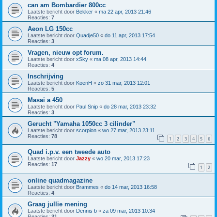
can am Bombardier 800cc
Laatste bericht door
Bekker
«
ma 22 apr, 2013 21:46
Reacties:
7
Aeon LG 150cc
Laatste bericht door
Quadje50
«
do 11 apr, 2013 17:54
Reacties:
3
Vragen, nieuw opt forum.
Laatste bericht door
xSky
«
ma 08 apr, 2013 14:44
Reacties:
4
Inschrijving
Laatste bericht door
KoenH
«
zo 31 mar, 2013 12:01
Reacties:
5
Masai a 450
Laatste bericht door
Paul Snip
«
do 28 mar, 2013 23:32
Reacties:
3
Gerucht "Yamaha 1050cc 3 cilinder"
Laatste bericht door
scorpion
«
wo 27 mar, 2013 23:11
Reacties:
78
1
2
3
4
5
6
Quad i.p.v. een tweede auto
Laatste bericht door
Jazzy
«
wo 20 mar, 2013 17:23
Reacties:
17
1
2
online quadmagazine
Laatste bericht door
Brammes
«
do 14 mar, 2013 16:58
Reacties:
4
Graag jullie mening
Laatste bericht door
Dennis b
«
za 09 mar, 2013 10:34
Reacties:
31