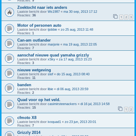
Reacties:
9
Zoektocht naar iets anders
Laatste bericht door
Ws1987
«
ma 30 sep, 2013 17:12
Reacties:
36
1
2
3
Motor of personen auto
Laatste bericht door
tjobbie
«
zo 25 aug, 2013 11:48
Reacties:
1
Can-am outlander
Laatste bericht door
marjorie
«
ma 19 aug, 2013 22:05
Reacties:
7
aanschaf nieuwe quad yamaha grizzly
Laatste bericht door
xSky
«
za 17 aug, 2013 15:23
Reacties:
3
nieuwe wetgeving
Laatste bericht door
stef
«
do 15 aug, 2013 08:40
Reacties:
11
banden
Laatste bericht door
libie
«
di 06 aug, 2013 20:59
Reacties:
2
Quad voor op het veld.
Laatste bericht door
casimirsteenackers
«
di 16 jul, 2013 14:58
Reacties:
15
1
2
cfmoto X8
Laatste bericht door
ivoquad1
«
zo 23 jun, 2013 20:01
Reacties:
7
Grizzly 2014