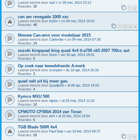
Laatste bericht door
staf
«
vr 09 mei, 2014 23:12
Reacties:
16
1
2
can am renegade 1000 xxc
Laatste bericht door
myfm
«
zo 04 mei, 2014 16:01
Reacties:
48
1
2
3
4
Nieuwe Can-ams voor modeljaar 2015
Laatste bericht door
Carlovdw
«
zo 04 mei, 2014 07:36
Reacties:
14
suzuki kingquad king quad 4x4 lt-a700 xk5 2007 700cc aut
Laatste bericht door
Duck
«
wo 30 apr, 2014 18:01
Reacties:
9
Op zoek naar tweedehands A-merk
Laatste bericht door
scorpion
«
do 10 apr, 2014 20:16
Reacties:
3
quad valt uit bij meer gas.
Laatste bericht door
Quadje50
«
di 08 apr, 2014 18:53
Reacties:
4
Kymco MXU 500
Laatste bericht door
nijsluc
«
di 25 mar, 2014 11:03
Reacties:
10
CFMOTO CF500A 2014 van Toran
Laatste bericht door
ek4
«
di 25 feb, 2014 19:54
Reacties:
6
TGB Blade 500R 4x4
Laatste bericht door
Paul Snip
«
wo 19 feb, 2014 09:37
Reacties:
29
1
2