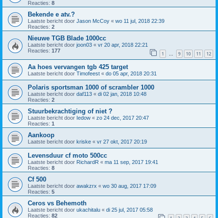
Reacties:
8
Bekende e atv.?
Laatste bericht door
Jason McCoy
«
wo 11 jul, 2018 22:39
Reacties:
2
Nieuwe TGB Blade 1000cc
Laatste bericht door
joon03
«
vr 20 apr, 2018 22:21
Reacties:
177
1
9
10
11
12
…
Aa hoes vervangen tgb 425 target
Laatste bericht door
Timofeest
«
do 05 apr, 2018 20:31
Polaris sportsman 1000 of scrambler 1000
Laatste bericht door
daf113
«
di 02 jan, 2018 10:48
Reacties:
2
Stuurbekrachtiging of niet ?
Laatste bericht door
Iedow
«
zo 24 dec, 2017 20:47
Reacties:
1
Aankoop
Laatste bericht door
kriske
«
vr 27 okt, 2017 20:19
Levensduur cf moto 500cc
Laatste bericht door
RichardR
«
ma 11 sep, 2017 19:41
Reacties:
8
Cf 500
Laatste bericht door
awakzrx
«
wo 30 aug, 2017 17:09
Reacties:
5
Ceros vs Behemoth
Laatste bericht door
ukachitalu
«
di 25 jul, 2017 05:58
Reacties:
82