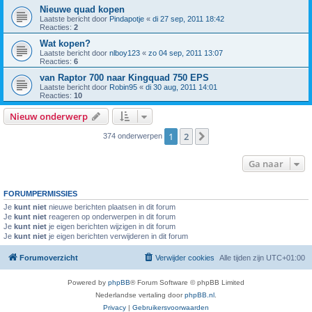
Nieuwe quad kopen
Laatste bericht door
Pindapotje
«
di 27 sep, 2011 18:42
Reacties:
2
Wat kopen?
Laatste bericht door
nlboy123
«
zo 04 sep, 2011 13:07
Reacties:
6
van Raptor 700 naar Kingquad 750 EPS
Laatste bericht door
Robin95
«
di 30 aug, 2011 14:01
Reacties:
10
Nieuw onderwerp
1
2
Volgende
374 onderwerpen
Ga naar
FORUMPERMISSIES
Je
kunt niet
nieuwe berichten plaatsen in dit forum
Je
kunt niet
reageren op onderwerpen in dit forum
Je
kunt niet
je eigen berichten wijzigen in dit forum
Je
kunt niet
je eigen berichten verwijderen in dit forum
Forumoverzicht
Verwijder cookies
Alle tijden zijn
UTC+01:00
Powered by
phpBB
® Forum Software © phpBB Limited
Nederlandse vertaling door
phpBB.nl
.
Privacy
|
Gebruikersvoorwaarden