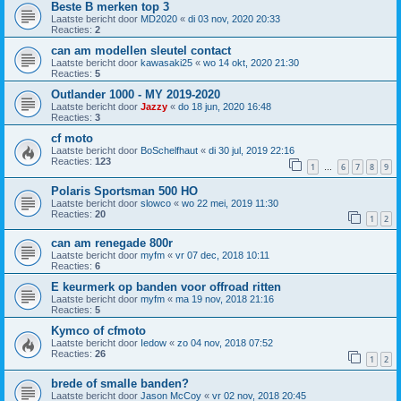
Beste B merken top 3
Laatste bericht door
MD2020
«
di 03 nov, 2020 20:33
Reacties:
2
can am modellen sleutel contact
Laatste bericht door
kawasaki25
«
wo 14 okt, 2020 21:30
Reacties:
5
Outlander 1000 - MY 2019-2020
Laatste bericht door
Jazzy
«
do 18 jun, 2020 16:48
Reacties:
3
cf moto
Laatste bericht door
BoSchelfhaut
«
di 30 jul, 2019 22:16
Reacties:
123
1
6
7
8
9
…
Polaris Sportsman 500 HO
Laatste bericht door
slowco
«
wo 22 mei, 2019 11:30
Reacties:
20
1
2
can am renegade 800r
Laatste bericht door
myfm
«
vr 07 dec, 2018 10:11
Reacties:
6
E keurmerk op banden voor offroad ritten
Laatste bericht door
myfm
«
ma 19 nov, 2018 21:16
Reacties:
5
Kymco of cfmoto
Laatste bericht door
Iedow
«
zo 04 nov, 2018 07:52
Reacties:
26
1
2
brede of smalle banden?
Laatste bericht door
Jason McCoy
«
vr 02 nov, 2018 20:45