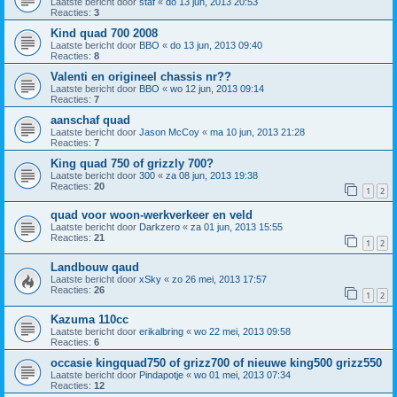
Laatste bericht door
staf
«
do 13 jun, 2013 20:53
Reacties:
3
Kind quad 700 2008
Laatste bericht door
BBO
«
do 13 jun, 2013 09:40
Reacties:
8
Valenti en origineel chassis nr??
Laatste bericht door
BBO
«
wo 12 jun, 2013 09:14
Reacties:
7
aanschaf quad
Laatste bericht door
Jason McCoy
«
ma 10 jun, 2013 21:28
Reacties:
7
King quad 750 of grizzly 700?
Laatste bericht door
300
«
za 08 jun, 2013 19:38
Reacties:
20
1
2
quad voor woon-werkverkeer en veld
Laatste bericht door
Darkzero
«
za 01 jun, 2013 15:55
Reacties:
21
1
2
Landbouw qaud
Laatste bericht door
xSky
«
zo 26 mei, 2013 17:57
Reacties:
26
1
2
Kazuma 110cc
Laatste bericht door
erikalbring
«
wo 22 mei, 2013 09:58
Reacties:
6
occasie kingquad750 of grizz700 of nieuwe king500 grizz550
Laatste bericht door
Pindapotje
«
wo 01 mei, 2013 07:34
Reacties:
12