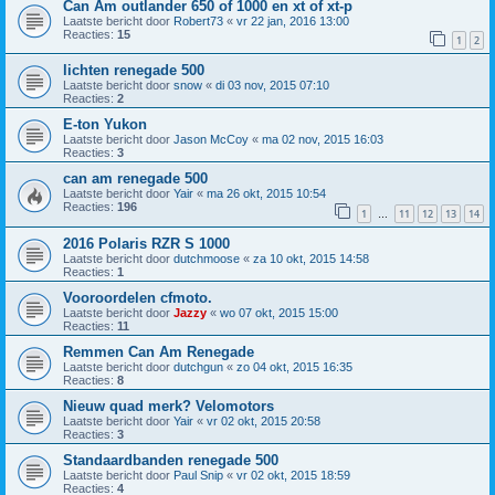
Can Am outlander 650 of 1000 en xt of xt-p
Laatste bericht door
Robert73
«
vr 22 jan, 2016 13:00
Reacties:
15
1
2
lichten renegade 500
Laatste bericht door
snow
«
di 03 nov, 2015 07:10
Reacties:
2
E-ton Yukon
Laatste bericht door
Jason McCoy
«
ma 02 nov, 2015 16:03
Reacties:
3
can am renegade 500
Laatste bericht door
Yair
«
ma 26 okt, 2015 10:54
Reacties:
196
1
11
12
13
14
…
2016 Polaris RZR S 1000
Laatste bericht door
dutchmoose
«
za 10 okt, 2015 14:58
Reacties:
1
Vooroordelen cfmoto.
Laatste bericht door
Jazzy
«
wo 07 okt, 2015 15:00
Reacties:
11
Remmen Can Am Renegade
Laatste bericht door
dutchgun
«
zo 04 okt, 2015 16:35
Reacties:
8
Nieuw quad merk? Velomotors
Laatste bericht door
Yair
«
vr 02 okt, 2015 20:58
Reacties:
3
Standaardbanden renegade 500
Laatste bericht door
Paul Snip
«
vr 02 okt, 2015 18:59
Reacties:
4