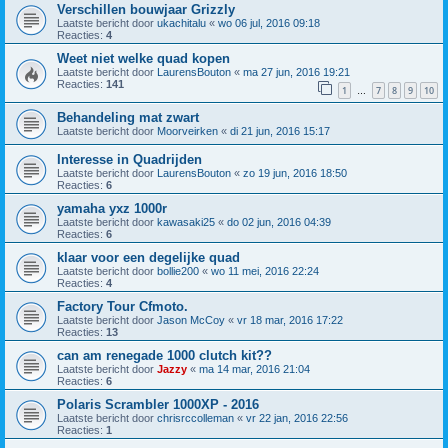
Verschillen bouwjaar Grizzly
Laatste bericht door
ukachitalu
«
wo 06 jul, 2016 09:18
Reacties:
4
Weet niet welke quad kopen
Laatste bericht door
LaurensBouton
«
ma 27 jun, 2016 19:21
Reacties:
141
1
7
8
9
10
…
Behandeling mat zwart
Laatste bericht door
Moorveirken
«
di 21 jun, 2016 15:17
Interesse in Quadrijden
Laatste bericht door
LaurensBouton
«
zo 19 jun, 2016 18:50
Reacties:
6
yamaha yxz 1000r
Laatste bericht door
kawasaki25
«
do 02 jun, 2016 04:39
Reacties:
6
klaar voor een degelijke quad
Laatste bericht door
bollie200
«
wo 11 mei, 2016 22:24
Reacties:
4
Factory Tour Cfmoto.
Laatste bericht door
Jason McCoy
«
vr 18 mar, 2016 17:22
Reacties:
13
can am renegade 1000 clutch kit??
Laatste bericht door
Jazzy
«
ma 14 mar, 2016 21:04
Reacties:
6
Polaris Scrambler 1000XP - 2016
Laatste bericht door
chrisrccolleman
«
vr 22 jan, 2016 22:56
Reacties:
1