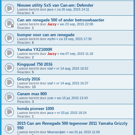
Nieuwe utility SxS van Can-am: Defender
Laatste bericht door
java
«
za 26 sep, 2015 14:11
Reacties:
4
Can am renegade 500 of ander betrouwbaarder
Laatste bericht door
Jazzy
«
wo 23 sep, 2015 22:08
Reacties:
1
bumper voor can am renegade
Laatste bericht door
myfm
«
za 19 sep, 2015 17:30
Reacties:
6
Yamaha YXZ1000R
Laatste bericht door
Jazzy
«
ma 07 sep, 2015 11:18
Reacties:
2
Kingquad 750 2016
Laatste bericht door
staf
«
vr 14 aug, 2015 16:52
Reacties:
5
Grizzly 2016
Laatste bericht door
staf
«
vr 14 aug, 2015 16:37
Reacties:
13
Canam max 800
Laatste bericht door
ysie
«
wo 15 jul, 2015 13:43
Reacties:
3
honda pioneer 1000
Laatste bericht door
java
«
vr 03 jul, 2015 18:24
Reacties:
1
2015 Can am Renegade 500 tegenover 2011 Yamaha Grizzly
550
Laatste bericht door
Moerasrijder
«
wo 01 jul, 2015 11:09