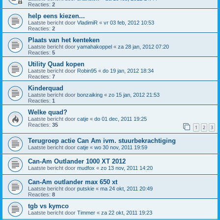
Reacties:
2
help eens kiezen...
Laatste bericht door
VladimiR
«
vr 03 feb, 2012 10:53
Reacties:
2
Plaats van het kenteken
Laatste bericht door
yamahakoppel
«
za 28 jan, 2012 07:20
Reacties:
5
Utility Quad kopen
Laatste bericht door
Robin95
«
do 19 jan, 2012 18:34
Reacties:
7
Kinderquad
Laatste bericht door
bonzaiking
«
zo 15 jan, 2012 21:53
Reacties:
1
Welke quad?
Laatste bericht door
catje
«
do 01 dec, 2011 19:25
Reacties:
35
1
2
3
Terugroep actie Can Am ivm. stuurbekrachtiging
Laatste bericht door
catje
«
wo 30 nov, 2011 19:59
Can-Am Outlander 1000 XT 2012
Laatste bericht door
mudfox
«
zo 13 nov, 2011 14:20
Can-Am outlander max 650 xt
Laatste bericht door
putskie
«
ma 24 okt, 2011 20:49
Reacties:
8
tgb vs kymco
Laatste bericht door
Timmer
«
za 22 okt, 2011 19:23