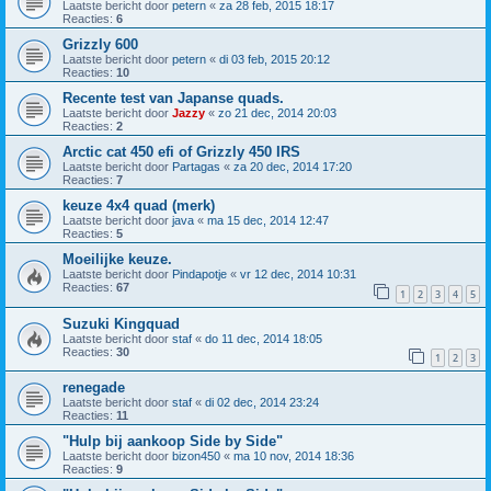
Laatste bericht door
petern
«
za 28 feb, 2015 18:17
Reacties:
6
Grizzly 600
Laatste bericht door
petern
«
di 03 feb, 2015 20:12
Reacties:
10
Recente test van Japanse quads.
Laatste bericht door
Jazzy
«
zo 21 dec, 2014 20:03
Reacties:
2
Arctic cat 450 efi of Grizzly 450 IRS
Laatste bericht door
Partagas
«
za 20 dec, 2014 17:20
Reacties:
7
keuze 4x4 quad (merk)
Laatste bericht door
java
«
ma 15 dec, 2014 12:47
Reacties:
5
Moeilijke keuze.
Laatste bericht door
Pindapotje
«
vr 12 dec, 2014 10:31
Reacties:
67
1
2
3
4
5
Suzuki Kingquad
Laatste bericht door
staf
«
do 11 dec, 2014 18:05
Reacties:
30
1
2
3
renegade
Laatste bericht door
staf
«
di 02 dec, 2014 23:24
Reacties:
11
"Hulp bij aankoop Side by Side"
Laatste bericht door
bizon450
«
ma 10 nov, 2014 18:36
Reacties:
9