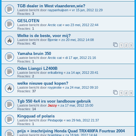
TGB dealer in West vlaanderen,wie?
Laatste bericht door
raypanhuijsen
«
vr 15 jun, 2012 11:29
Reacties:
3
GESLOTEN
Laatste bericht door
Arctic cat
«
wo 23 mei, 2012 22:44
Reacties:
1
Welke is de beste, voor mij?
Laatste bericht door
Bjornie
«
zo 20 mei, 2012 14:08
Reacties:
41
1
2
3
Yamaha bruin 350
Laatste bericht door
Arctic cat
«
di 17 apr, 2012 21:16
Reacties:
1
Odes Liangzi LZ400B
Laatste bericht door
erikalbring
«
za 14 apr, 2012 20:41
Reacties:
2
welke nieuwe quad kopen?
Laatste bericht door
roypirotte
«
za 24 mar, 2012 09:10
Reacties:
37
1
2
3
Tgb 550 4x4 irs voor landbouw gebruik
Laatste bericht door
Jazzy
«
za 17 mar, 2012 15:00
Reacties:
14
Kingquad of polaris
Laatste bericht door
Pindapotje
«
wo 29 feb, 2012 21:37
Reacties:
1
prijs + inschrijving Honda Quad TRX400FA Fourtrax 2004
Laatste bericht door
brainblow
«
za 18 feb, 2012 14:44