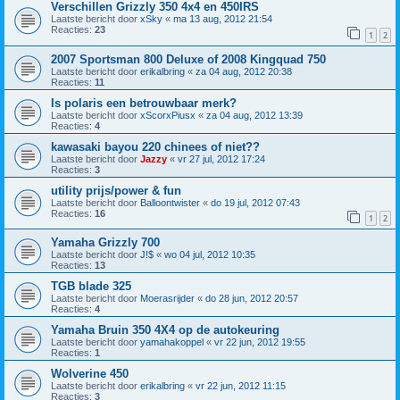
Verschillen Grizzly 350 4x4 en 450IRS
Laatste bericht door
xSky
«
ma 13 aug, 2012 21:54
Reacties:
23
1
2
2007 Sportsman 800 Deluxe of 2008 Kingquad 750
Laatste bericht door
erikalbring
«
za 04 aug, 2012 20:38
Reacties:
11
Is polaris een betrouwbaar merk?
Laatste bericht door
xScorxPiusx
«
za 04 aug, 2012 13:39
Reacties:
4
kawasaki bayou 220 chinees of niet??
Laatste bericht door
Jazzy
«
vr 27 jul, 2012 17:24
Reacties:
3
utility prijs/power & fun
Laatste bericht door
Balloontwister
«
do 19 jul, 2012 07:43
Reacties:
16
1
2
Yamaha Grizzly 700
Laatste bericht door
J!$
«
wo 04 jul, 2012 10:35
Reacties:
13
TGB blade 325
Laatste bericht door
Moerasrijder
«
do 28 jun, 2012 20:57
Reacties:
4
Yamaha Bruin 350 4X4 op de autokeuring
Laatste bericht door
yamahakoppel
«
vr 22 jun, 2012 19:55
Reacties:
1
Wolverine 450
Laatste bericht door
erikalbring
«
vr 22 jun, 2012 11:15
Reacties:
3