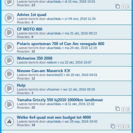
Laatste bericht door
ukachitalu
«
di 15 nov, 2016 10:01
Reacties:
23
1
2
Advies 1st quad
Laatste bericht door
ukachitalu
«
vr 04 nov, 2016 11:34
Reacties:
4
CF MOTO 800
Laatste bericht door
ukachitalu
«
ma 31 okt, 2016 08:13
Reacties:
8
Polaris sportsman 700 of Can Am renegade 800
Laatste bericht door
ukachitalu
«
ma 24 okt, 2016 12:19
Reacties:
10
Wolverine 350 2008
Laatste bericht door
neilson
«
za 22 okt, 2016 19:07
Nieuwe Can-am Maverick X3!
Laatste bericht door
banshee03
«
do 20 okt, 2016 04:01
Reacties:
12
Hulp
Laatste bericht door
vfroemer
«
wo 12 okt, 2016 09:26
Reacties:
3
Yamaha Grizzly 550 bj2010 10000km landbouw
Laatste bericht door
ukachitalu
«
di 11 okt, 2016 13:32
Reacties:
20
1
2
Welke 4x4 quad met een budget tot 4000
Laatste bericht door
ukachitalu
«
wo 28 sep, 2016 19:42
Reacties:
34
1
2
3