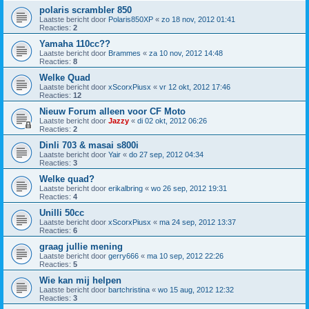
polaris scrambler 850
Laatste bericht door
Polaris850XP
«
zo 18 nov, 2012 01:41
Reacties:
2
Yamaha 110cc??
Laatste bericht door
Brammes
«
za 10 nov, 2012 14:48
Reacties:
8
Welke Quad
Laatste bericht door
xScorxPiusx
«
vr 12 okt, 2012 17:46
Reacties:
12
Nieuw Forum alleen voor CF Moto
Laatste bericht door
Jazzy
«
di 02 okt, 2012 06:26
Reacties:
2
Dinli 703 & masai s800i
Laatste bericht door
Yair
«
do 27 sep, 2012 04:34
Reacties:
3
Welke quad?
Laatste bericht door
erikalbring
«
wo 26 sep, 2012 19:31
Reacties:
4
Unilli 50cc
Laatste bericht door
xScorxPiusx
«
ma 24 sep, 2012 13:37
Reacties:
6
graag jullie mening
Laatste bericht door
gerry666
«
ma 10 sep, 2012 22:26
Reacties:
5
Wie kan mij helpen
Laatste bericht door
bartchristina
«
wo 15 aug, 2012 12:32
Reacties:
3