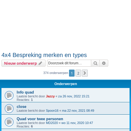
4x4 Bespreking merken en types
Zoek
Uitgebreid z
Nieuw onderwerp
1
2
Volgende
374 onderwerpen
Onderwerpen
Info quad
Laatste bericht door
Jazzy
«
za 26 nov, 2022 15:21
Reacties:
1
close
Laatste bericht door
Spoon16
«
ma 22 nov, 2021 08:49
Quad voor twee personen
Laatste bericht door
MD2020
«
wo 11 nov, 2020 10:47
Reacties:
6