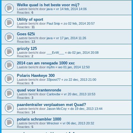
Welke quad is het beste voor mij?
Laatste bericht door
java
«
vr 14 feb, 2014 14:06
Reacties:
6
Utility of sport
Laatste bericht door
Paul Snip
«
zo 02 feb, 2014 20:57
Reacties:
11
Goes 625i
Laatste bericht door
java
«
vr 17 jan, 2014 11:26
Reacties:
13
grizzly 125
Laatste bericht door
___EvW___
«
do 02 jan, 2014 20:08
Reacties:
2
2014 can am renegade 1000 xxc
Laatste bericht door
myfm
«
wo 01 jan, 2014 12:50
Polaris Hawkeye 300
Laatste bericht door
33joost77
«
zo 22 dec, 2013 21:00
Reacties:
8
quad voor krantenronde
Laatste bericht door
Carlovdw
«
vr 20 dec, 2013 10:53
Reacties:
3
paardentrailer verplaatsen met Quad?
Laatste bericht door
Jason McCoy
«
do 19 dec, 2013 13:44
Reacties:
14
polaris schrambler 1000
Laatste bericht door
Wrecker
«
vr 06 dec, 2013 20:32
Reacties:
5