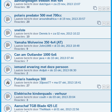
aanhangwagen trekken met 4x4
Laatste bericht door
dutchgun
«
za 23 nov, 2013 13:07
Reacties:
30
1
2
3
polaris predator 500 met 700cc
Laatste bericht door
aroundinafrica
«
di 19 nov, 2013 20:57
Reacties:
20
1
2
snelste
Laatste bericht door
Dennis b
«
za 02 nov, 2013 10:22
Reacties:
10
Yamaha Wolverine 350 4x4 (AT)
Laatste bericht door
John1986
«
di 15 okt, 2013 18:48
Reacties:
9
Can am Outlander 1000 6x6
Laatste bericht door
java
«
do 10 okt, 2013 07:44
Reacties:
7
iemand ervaring met deze persoon
Laatste bericht door
Ardjuh
«
do 10 okt, 2013 06:30
Reacties:
2
Polaris hawkeye 300
Laatste bericht door
33joost77
«
ma 07 okt, 2013 18:41
Reacties:
27
1
2
Elektrische kinderquads - verhuur
Laatste bericht door
couth
«
do 03 okt, 2013 20:04
Reacties:
3
Aanschaf TGB Blade 425 LE
Laatste bericht door
TheMask
«
di 01 okt, 2013 22:56