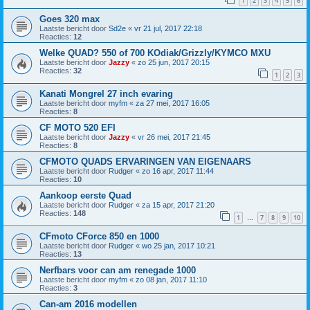
1
2
3
4
5
6
Goes 320 max
Laatste bericht door
Sd2e
«
vr 21 jul, 2017 22:18
Reacties:
12
Welke QUAD? 550 of 700 KOdiak/Grizzly/KYMCO MXU
Laatste bericht door
Jazzy
«
zo 25 jun, 2017 20:15
Reacties:
32
1
2
3
Kanati Mongrel 27 inch evaring
Laatste bericht door
myfm
«
za 27 mei, 2017 16:05
Reacties:
8
CF MOTO 520 EFI
Laatste bericht door
Jazzy
«
vr 26 mei, 2017 21:45
Reacties:
8
CFMOTO QUADS ERVARINGEN VAN EIGENAARS
Laatste bericht door
Rudger
«
zo 16 apr, 2017 11:44
Reacties:
10
Aankoop eerste Quad
Laatste bericht door
Rudger
«
za 15 apr, 2017 21:20
Reacties:
148
1
7
8
9
10
…
CFmoto CForce 850 en 1000
Laatste bericht door
Rudger
«
wo 25 jan, 2017 10:21
Reacties:
13
Nerfbars voor can am renegade 1000
Laatste bericht door
myfm
«
zo 08 jan, 2017 11:10
Reacties:
3
Can-am 2016 modellen