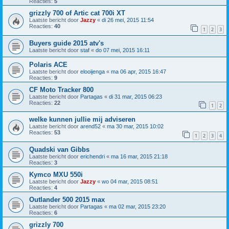
Reacties:
5
grizzly 700 of Artic cat 700i XT
Laatste bericht door
Jazzy
«
di 26 mei, 2015 11:54
Reacties:
40
1
2
3
Buyers guide 2015 atv's
Laatste bericht door
staf
«
do 07 mei, 2015 16:11
Polaris ACE
Laatste bericht door
elooijenga
«
ma 06 apr, 2015 16:47
Reacties:
9
CF Moto Tracker 800
Laatste bericht door
Partagas
«
di 31 mar, 2015 06:23
Reacties:
22
1
2
welke kunnen jullie mij adviseren
Laatste bericht door
arend52
«
ma 30 mar, 2015 10:02
Reacties:
53
1
2
3
4
Quadski van Gibbs
Laatste bericht door
erichendri
«
ma 16 mar, 2015 21:18
Reacties:
3
Kymco MXU 550i
Laatste bericht door
Jazzy
«
wo 04 mar, 2015 08:51
Reacties:
4
Outlander 500 2015 max
Laatste bericht door
Partagas
«
ma 02 mar, 2015 23:20
Reacties:
6
grizzly 700