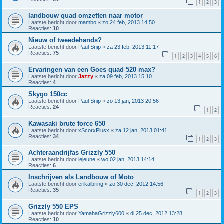
1
2
3
landbouw quad omzetten naar motor
Laatste bericht door
mambo
«
zo 24 feb, 2013 14:50
Reacties:
10
Nieuw of tweedehands?
Laatste bericht door
Paul Snip
«
za 23 feb, 2013 11:17
Reacties:
75
1
2
3
4
5
6
Ervaringen van een Goes quad 520 max?
Laatste bericht door
Jazzy
«
za 09 feb, 2013 15:10
Reacties:
4
Skygo 150cc
Laatste bericht door
Paul Snip
«
zo 13 jan, 2013 20:56
Reacties:
24
1
2
Kawasaki brute force 650
Laatste bericht door
xScorxPiusx
«
za 12 jan, 2013 01:41
Reacties:
34
1
2
3
Achteraandrijfas Grizzly 550
Laatste bericht door
lejeune
«
wo 02 jan, 2013 14:14
Reacties:
6
Inschrijven als Landbouw of Moto
Laatste bericht door
erikalbring
«
zo 30 dec, 2012 14:56
Reacties:
35
1
2
3
Grizzly 550 EPS
Laatste bericht door
YamahaGrizzly600
«
di 25 dec, 2012 13:28
Reacties:
10