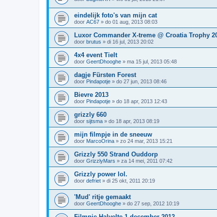
eindelijk foto's van mijn cat
door
AC67
»
do 01 aug, 2013 08:03
Luxor Commander X-treme @ Croatia Trophy 2
door
brutus
»
di 16 jul, 2013 20:02
4x4 event Tielt
door
GeertDhooghe
»
ma 15 jul, 2013 05:48
dagje Fürsten Forest
door
Pindapotje
»
do 27 jun, 2013 08:46
Bievre 2013
door
Pindapotje
»
do 18 apr, 2013 12:43
grizzly 660
door
sijtsma
»
do 18 apr, 2013 08:19
mijn filmpje in de sneeuw
door
MarcoOrina
»
zo 24 mar, 2013 15:21
Grizzly 550 Strand Ouddorp
door
GrizzlyMars
»
za 14 mei, 2011 07:42
Grizzly power lol.
door
defriet
»
di 25 okt, 2011 20:19
'Mud' ritje gemaakt
door
GeertDhooghe
»
do 27 sep, 2012 10:19
Filmpje Halvelte 1 december 2012