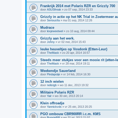
Frankrijk 2014 met Polaris RZR en Grizzly 700
door
ASUSfreak
»
zo 07 sep, 2014 23:33
Grizzly in actie op het NK Trial in Zoetermeer 
door
SeriousIIa
»
ma 01 sep, 2014 12:26
Mudrace
door
lexjeweetwel
»
zo 10 aug, 2014 09:44
Grizzly aan het werk.
door
Johny
»
vr 02 mei, 2014 15:43
leuke heuveltjes op Vosdonk (Etten-Leur)
door
TheMask
»
zo 20 apr, 2014 16:57
Steeds meer stukjes voor een mooie rit (etten-l
door
TheMask
»
vr 28 mar, 2014 19:11
Weekendje Sauerland
door
Pindapotje
»
vr 14 feb, 2014 16:30
12 inch wielen
door
nelistgb
»
wo 11 dec, 2013 19:32
Militaire Polaris RZR
door
Yair
»
wo 30 okt, 2013 20:14
Klein offroadje
door
Yannickvds
»
vr 25 okt, 2013 20:25
PGO ombouw CBR900RR i.c.m. KMS
door
BugxteRR
»
wo 31 jul, 2013 21:07