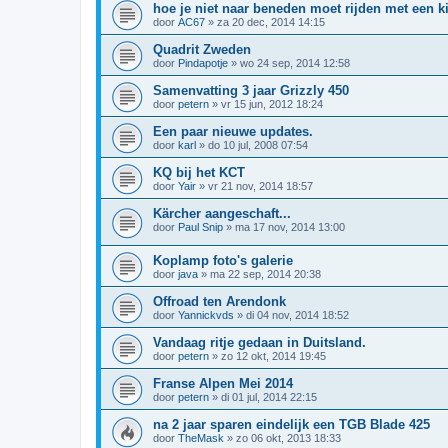
hoe je niet naar beneden moet rijden met een k
door
AC67
»
za 20 dec, 2014 14:15
Quadrit Zweden
door
Pindapotje
»
wo 24 sep, 2014 12:58
Samenvatting 3 jaar Grizzly 450
door
petern
»
vr 15 jun, 2012 18:24
Een paar nieuwe updates.
door
karl
»
do 10 jul, 2008 07:54
KQ bij het KCT
door
Yair
»
vr 21 nov, 2014 18:57
Kärcher aangeschaft...
door
Paul Snip
»
ma 17 nov, 2014 13:00
Koplamp foto's galerie
door
java
»
ma 22 sep, 2014 20:38
Offroad ten Arendonk
door
Yannickvds
»
di 04 nov, 2014 18:52
Vandaag ritje gedaan in Duitsland.
door
petern
»
zo 12 okt, 2014 19:45
Franse Alpen Mei 2014
door
petern
»
di 01 jul, 2014 22:15
na 2 jaar sparen eindelijk een TGB Blade 425
door
TheMask
»
zo 06 okt, 2013 18:33