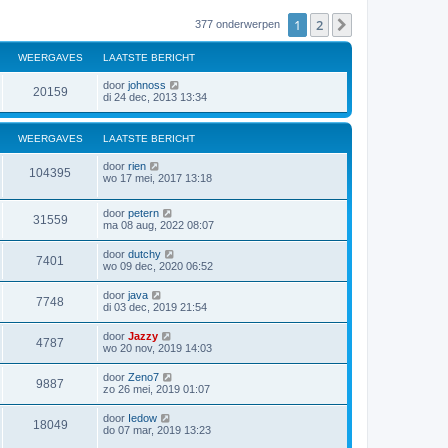
1
2
Volgende
377 onderwerpen
WEERGAVES
LAATSTE BERICHT
door
johnoss
20159
di 24 dec, 2013 13:34
WEERGAVES
LAATSTE BERICHT
door
rien
104395
wo 17 mei, 2017 13:18
door
petern
31559
ma 08 aug, 2022 08:07
door
dutchy
7401
wo 09 dec, 2020 06:52
door
java
7748
di 03 dec, 2019 21:54
door
Jazzy
4787
wo 20 nov, 2019 14:03
door
Zeno7
9887
zo 26 mei, 2019 01:07
door
Iedow
18049
do 07 mar, 2019 13:23