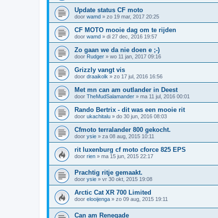
Update status CF moto
door
wamd
»
zo 19 mar, 2017 20:25
CF MOTO mooie dag om te rijden
door
wamd
»
di 27 dec, 2016 19:57
Zo gaan we da nie doen e ;-)
door
Rudger
»
wo 11 jan, 2017 09:16
Grizzly vangt vis
door
draaikolk
»
zo 17 jul, 2016 16:56
Met mn can am outlander in Deest
door
TheMudSalamander
»
ma 11 jul, 2016 00:01
Rando Bertrix - dit was een mooie rit
door
ukachitalu
»
do 30 jun, 2016 08:03
Cfmoto terralander 800 gekocht.
door
ysie
»
za 08 aug, 2015 10:11
rit luxenburg cf moto cforce 825 EPS
door
rien
»
ma 15 jun, 2015 22:17
Prachtig ritje gemaakt.
door
ysie
»
vr 30 okt, 2015 19:08
Arctic Cat XR 700 Limited
door
elooijenga
»
zo 09 aug, 2015 19:11
Can am Renegade