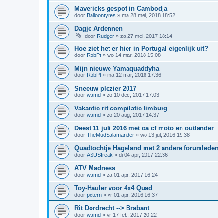
Mavericks gespot in Cambodja
door
Balloontyres
»
ma 28 mei, 2018 18:52
Dagje Ardennen
door
Rudger
»
za 27 mei, 2017 18:14
Hoe ziet het er hier in Portugal eigenlijk uit?
door
RobPt
»
wo 14 mar, 2018 15:08
Mijn nieuwe Yamaquaddyha
door
RobPt
»
ma 12 mar, 2018 17:36
Sneeuw plezier 2017
door
wamd
»
zo 10 dec, 2017 17:03
Vakantie rit compilatie limburg
door
wamd
»
zo 20 aug, 2017 14:37
Deest 11 juli 2016 met oa cf moto en outlander
door
TheMudSalamander
»
wo 13 jul, 2016 19:38
Quadtochtje Hageland met 2 andere forumlede
door
ASUSfreak
»
di 04 apr, 2017 22:36
ATV Madness
door
wamd
»
za 01 apr, 2017 16:24
Toy-Hauler voor 4x4 Quad
door
petern
»
vr 01 apr, 2016 16:37
Rit Dordrecht --> Brabant
door
wamd
»
vr 17 feb, 2017 20:22