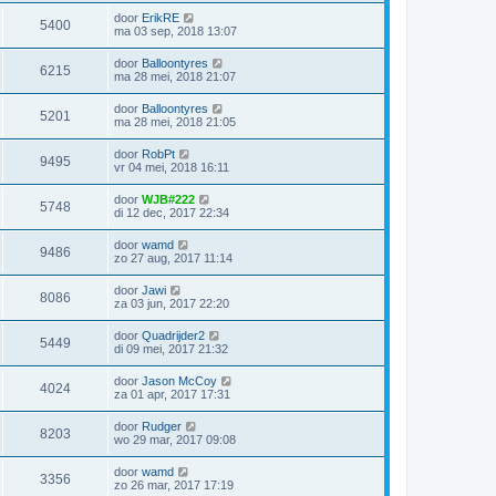
door
ErikRE
5400
ma 03 sep, 2018 13:07
door
Balloontyres
6215
ma 28 mei, 2018 21:07
door
Balloontyres
5201
ma 28 mei, 2018 21:05
door
RobPt
9495
vr 04 mei, 2018 16:11
door
WJB#222
5748
di 12 dec, 2017 22:34
door
wamd
9486
zo 27 aug, 2017 11:14
door
Jawi
8086
za 03 jun, 2017 22:20
door
Quadrijder2
5449
di 09 mei, 2017 21:32
door
Jason McCoy
4024
za 01 apr, 2017 17:31
door
Rudger
8203
wo 29 mar, 2017 09:08
door
wamd
3356
zo 26 mar, 2017 17:19