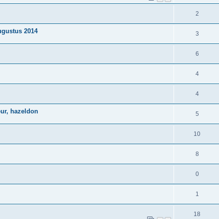
2
augustus 2014
3
6
4
4
eur, hazeldon
5
10
8
0
1
18