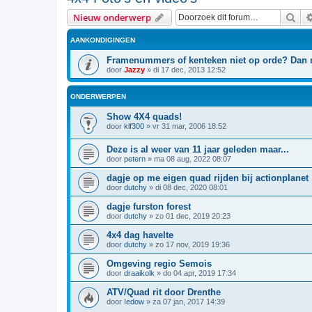
Zoe
Nieuw onderwerp
AANKONDIGINGEN
Framenummers of kenteken niet op orde? Dan n
door
Jazzy
»
di 17 dec, 2013 12:52
ONDERWERPEN
Show 4X4 quads!
door
klf300
»
vr 31 mar, 2006 18:52
Deze is al weer van 11 jaar geleden maar...
door
petern
»
ma 08 aug, 2022 08:07
dagje op me eigen quad rijden bij actionplanet
door
dutchy
»
di 08 dec, 2020 08:01
dagje furston forest
door
dutchy
»
zo 01 dec, 2019 20:23
4x4 dag havelte
door
dutchy
»
zo 17 nov, 2019 19:36
Omgeving regio Semois
door
draaikolk
»
do 04 apr, 2019 17:34
ATV/Quad rit door Drenthe
door
Iedow
»
za 07 jan, 2017 14:39