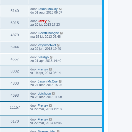
door
Jason McCoy
5140
do 01 aug, 2013 09:07
door
Jazzy
6015
za 20 jul, 2013 17:23
door
GeertDhooghe
4879
ma 15 jul, 2013 05:48
door
lexjeweetwel
5944
za 29 jun, 2013 19:40
door
nelistgb
4557
zo 21 apr, 2013 14:40
door
Frenzy
8002
vr 19 apr, 2013 08:14
door
Jason McCoy
4303
zo 24 mar, 2013 15:25
door
dutchgun
4693
za 23 mar, 2013 11:58
door
Frenzy
11157
vr 22 mar, 2013 19:18
door
Frenzy
6170
vr 22 mar, 2013 18:46
door
Moerasrijder