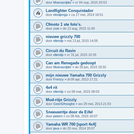
door
Moerasrijder
»
vr 04 sep, 2015 20:53
Landfighter Conquistador
door
elooijenga
»
za 17 mei, 2014 18:51
Cfmoto 1 ste foto's.
door
ysie
»
do 13 aug, 2015 11:00
nieuwe grizzly 700
door
eliendp
»
ma 13 jul, 2015 14:05
Circuit du Ravin
door
eliendp
»
vr 31 jul, 2015 10:35
Can am Renegade gedoopt
door
Moerasrijder
»
do 25 jun, 2015 18:32
mijn nieuwe Yamaha 700 Grizzly
door
Frenzy
»
di 09 apr, 2013 17:21
4x4 rit
door
eliendp
»
zo 08 mar, 2015 08:03
Mud-ritje Grizzly
door
GeertDhooghe
»
wo 29 mei, 2013 21:53
Sneeuwritje door de Eifel
door
petern
»
zo 08 feb, 2015 16:07
Yamaha WR 700 [sport 4x4]
door
java
»
do 20 nov, 2014 20:07