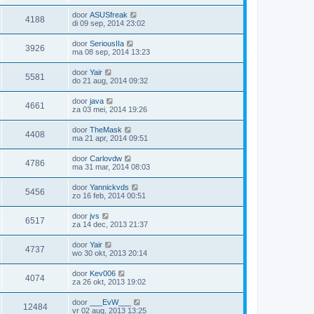
door
ASUSfreak
4188
di 09 sep, 2014 23:02
door
SeriousIIa
3926
ma 08 sep, 2014 13:23
door
Yair
5581
do 21 aug, 2014 09:32
door
java
4661
za 03 mei, 2014 19:26
door
TheMask
4408
ma 21 apr, 2014 09:51
door
Carlovdw
4786
ma 31 mar, 2014 08:03
door
Yannickvds
5456
zo 16 feb, 2014 00:51
door
jvs
6517
za 14 dec, 2013 21:37
door
Yair
4737
wo 30 okt, 2013 20:14
door
Kev006
4074
za 26 okt, 2013 19:02
door
___EvW___
12484
vr 02 aug, 2013 13:25