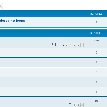
k
Uitgebreid zoeken
REACTIES
iet op het forum
5
REACTIES
102
1
3
4
5
6
7
…
0
3
2
3
9
35
1
2
3