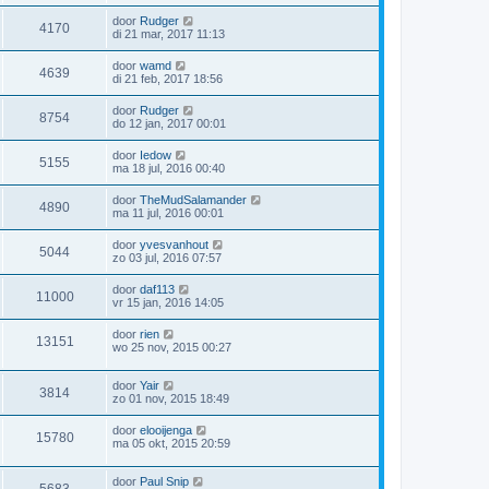
door
Rudger
4170
di 21 mar, 2017 11:13
door
wamd
4639
di 21 feb, 2017 18:56
door
Rudger
8754
do 12 jan, 2017 00:01
door
Iedow
5155
ma 18 jul, 2016 00:40
door
TheMudSalamander
4890
ma 11 jul, 2016 00:01
door
yvesvanhout
5044
zo 03 jul, 2016 07:57
door
daf113
11000
vr 15 jan, 2016 14:05
door
rien
13151
wo 25 nov, 2015 00:27
door
Yair
3814
zo 01 nov, 2015 18:49
door
elooijenga
15780
ma 05 okt, 2015 20:59
door
Paul Snip
5683