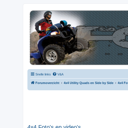
| QFB |
Hét quadforum van de Benelux
Snelle links
V&A
Forumoverzicht
4x4 Utility Quads en Side by Side
4x4 Fo
4x4 Foto's en video's