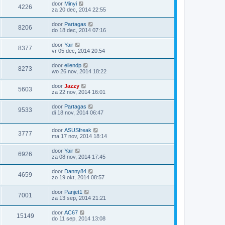
door
Minyi
4226
za 20 dec, 2014 22:55
door
Partagas
8206
do 18 dec, 2014 07:16
door
Yair
8377
vr 05 dec, 2014 20:54
door
eliendp
8273
wo 26 nov, 2014 18:22
door
Jazzy
5603
za 22 nov, 2014 16:01
door
Partagas
9533
di 18 nov, 2014 06:47
door
ASUSfreak
3777
ma 17 nov, 2014 18:14
door
Yair
6926
za 08 nov, 2014 17:45
door
Danny84
4659
zo 19 okt, 2014 08:57
door
Panjet1
7001
za 13 sep, 2014 21:21
door
AC67
15149
do 11 sep, 2014 13:08