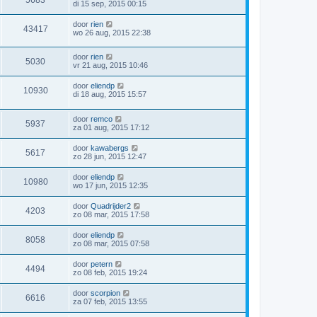
di 15 sep, 2015 00:15
door
rien
43417
wo 26 aug, 2015 22:38
door
rien
5030
vr 21 aug, 2015 10:46
door
eliendp
10930
di 18 aug, 2015 15:57
door
remco
5937
za 01 aug, 2015 17:12
door
kawabergs
5617
zo 28 jun, 2015 12:47
door
eliendp
10980
wo 17 jun, 2015 12:35
door
Quadrijder2
4203
zo 08 mar, 2015 17:58
door
eliendp
8058
zo 08 mar, 2015 07:58
door
petern
4494
zo 08 feb, 2015 19:24
door
scorpion
6616
za 07 feb, 2015 13:55