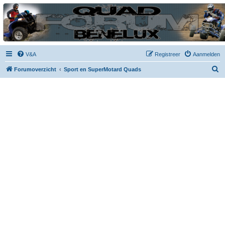
| QFB |
Hét quadforum van de Benelux
V&A
Registreer
Aanmelden
Z
Forumoverzicht
Sport en SuperMotard Quads
o
e
k