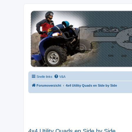
| QFB |
Hét quadforum van de Benelux
Snelle links
V&A
Forumoverzicht
4x4 Utility Quads en Side by Side
4x4 Utility Quads en Side by Side