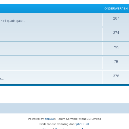
ONDERWERPEN
267
 4x4 quads gaat...
374
795
79
378
...
Powered by
phpBB
® Forum Software © phpBB Limited
Nederlandse vertaling door
phpBB.nl
.