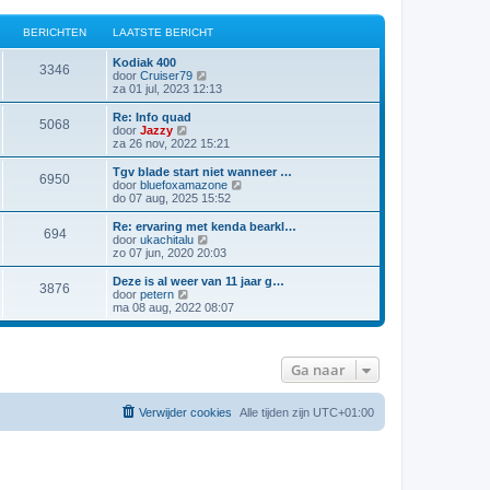
BERICHTEN
LAATSTE BERICHT
Kodiak 400
3346
B
door
Cruiser79
e
za 01 jul, 2023 12:13
k
i
Re: Info quad
5068
j
B
door
Jazzy
k
e
za 26 nov, 2022 15:21
l
k
a
i
Tgv blade start niet wanneer …
6950
a
j
B
door
bluefoxamazone
t
k
e
do 07 aug, 2025 15:52
s
l
k
t
a
i
Re: ervaring met kenda bearkl…
e
694
a
j
B
door
ukachitalu
b
t
k
e
zo 07 jun, 2020 20:03
e
s
l
k
r
t
a
i
Deze is al weer van 11 jaar g…
i
e
3876
a
j
B
door
petern
c
b
t
k
e
ma 08 aug, 2022 08:07
h
e
s
l
k
t
r
t
a
i
i
e
a
j
c
b
t
k
h
Ga naar
e
s
l
t
r
t
a
i
e
a
c
b
t
Verwijder cookies
Alle tijden zijn
UTC+01:00
h
e
s
t
r
t
i
e
c
b
h
e
t