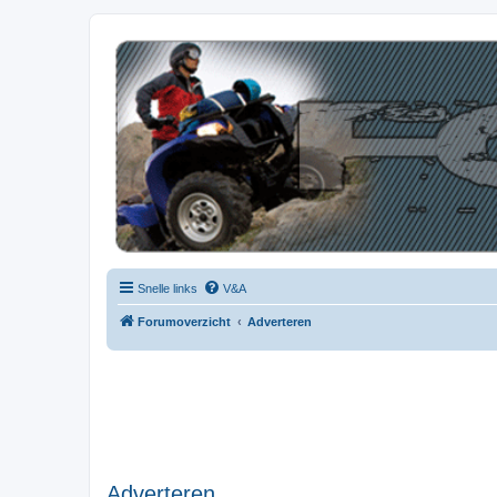
| QFB |
Hét quadforum van de Benelux
Snelle links
V&A
Forumoverzicht
Adverteren
Adverteren