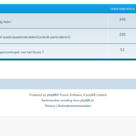
ONDERWERPEN
346
ig hebt !
285
l quads/quadonderdelen!)(enkele particulieren!)
52
oper/verkoper van het forum ?
Powered by
phpBB
® Forum Software © phpBB Limited
Nederlandse vertaling door
phpBB.nl
.
Privacy
|
Gebruikersvoorwaarden