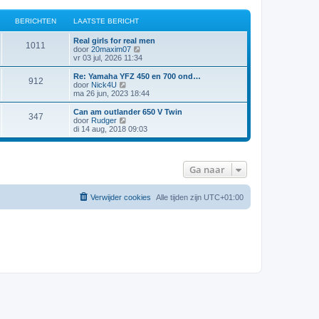
BERICHTEN
LAATSTE BERICHT
Real girls for real men
1011
B
door
20maxim07
e
vr 03 jul, 2026 11:34
k
i
Re: Yamaha YFZ 450 en 700 ond…
912
j
B
door
Nick4U
k
e
ma 26 jun, 2023 18:44
l
k
a
i
Can am outlander 650 V Twin
347
a
j
B
door
Rudger
t
k
e
di 14 aug, 2018 09:03
s
l
k
t
a
i
e
a
j
b
t
k
Ga naar
e
s
l
r
t
a
i
e
a
c
b
t
Verwijder cookies
Alle tijden zijn
UTC+01:00
h
e
s
t
r
t
i
e
c
b
h
e
t
r
i
c
h
t