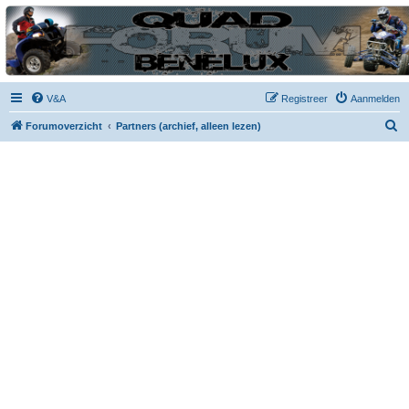
| QFB |
Hét quadforum van de Benelux
V&A
Registreer
Aanmelden
Z
Forumoverzicht
Partners (archief, alleen lezen)
o
e
k