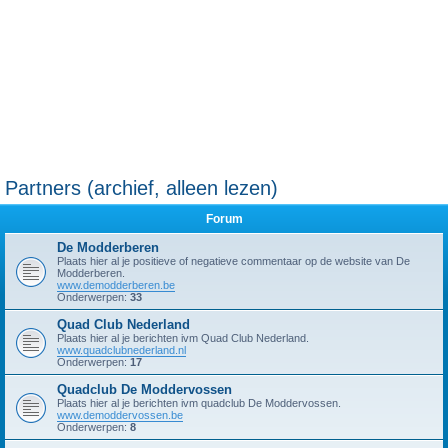
Partners (archief, alleen lezen)
Forum
De Modderberen
Plaats hier al je positieve of negatieve commentaar op de website van De
Modderberen.
www.demodderberen.be
Onderwerpen:
33
Quad Club Nederland
Plaats hier al je berichten ivm Quad Club Nederland.
www.quadclubnederland.nl
Onderwerpen:
17
Quadclub De Moddervossen
Plaats hier al je berichten ivm quadclub De Moddervossen.
www.demoddervossen.be
Onderwerpen:
8