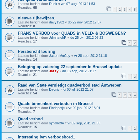
Laatste bericht door
Duck
«
wo 07 aug, 2013 11:53
Reacties:
68
1
2
3
4
5
nieuwe rijbewijzen.
Laatste bericht door
davy1982
«
do 22 nov, 2012 17:57
Reacties:
8
FRANS VERBOD voor QUADS in VELD- & BOSWEGEN?
Laatste bericht door
JdmhatchR
«
do 25 okt, 2012 08:23
Reacties:
17
1
2
Persbericht touring
Laatste bericht door
Jason McCoy
«
vr 28 sep, 2012 11:18
Reacties:
14
Betoging op zaterdag 22 september te Brussel update
Laatste bericht door
Jazzy
«
do 13 sep, 2012 21:17
Reacties:
21
1
2
Raad van State vernietigt quadverbod stad Antwerpen
Laatste bericht door
Dironic
«
di 03 jul, 2012 21:07
Reacties:
54
1
2
3
4
Quads binnenkort verboden in Brussel
Laatste bericht door
Pindapotje
«
vr 20 jan, 2012 18:01
Reacties:
7
Quad verbod
Laatste bericht door
sjmallie94
«
vr 02 sep, 2011 21:55
Reacties:
15
1
2
Interesting ivm verbodsbord..