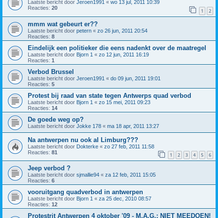
Laatste bericht door
Jeroen1991
«
wo 13 jul, 2011 10:39
Reacties:
20
1
2
mmm wat gebeurt er??
Laatste bericht door
petern
«
zo 26 jun, 2011 20:54
Reacties:
8
Eindelijk een politieker die eens nadenkt over de maatregel
Laatste bericht door
Bjorn 1
«
zo 12 jun, 2011 16:19
Reacties:
1
Verbod Brussel
Laatste bericht door
Jeroen1991
«
do 09 jun, 2011 19:01
Reacties:
5
Protest bij raad van state tegen Antwerps quad verbod
Laatste bericht door
Bjorn 1
«
zo 15 mei, 2011 09:23
Reacties:
14
De goede weg op?
Laatste bericht door
Jokke 178
«
ma 18 apr, 2011 13:27
Na antwerpen nu ook al Limburg???
Laatste bericht door
Dokterke
«
zo 27 feb, 2011 11:58
Reacties:
81
1
2
3
4
5
6
Jeep verbod ?
Laatste bericht door
sjmallie94
«
za 12 feb, 2011 15:05
Reacties:
6
vooruitgang quadverbod in antwerpen
Laatste bericht door
Bjorn 1
«
za 25 dec, 2010 08:57
Reacties:
12
Protestrit Antwerpen 4 oktober '09 - M.A.G.: NIET MEEDOEN!