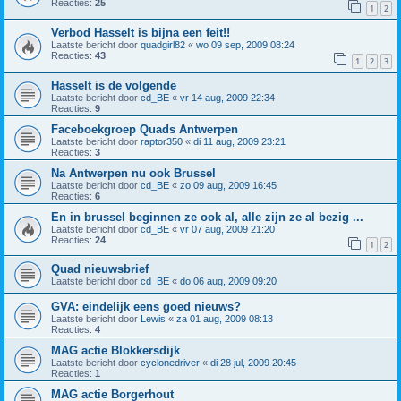
Reacties:
25
1
2
Verbod Hasselt is bijna een feit!!
Laatste bericht door
quadgirl82
«
wo 09 sep, 2009 08:24
Reacties:
43
1
2
3
Hasselt is de volgende
Laatste bericht door
cd_BE
«
vr 14 aug, 2009 22:34
Reacties:
9
Faceboekgroep Quads Antwerpen
Laatste bericht door
raptor350
«
di 11 aug, 2009 23:21
Reacties:
3
Na Antwerpen nu ook Brussel
Laatste bericht door
cd_BE
«
zo 09 aug, 2009 16:45
Reacties:
6
En in brussel beginnen ze ook al, alle zijn ze al bezig ...
Laatste bericht door
cd_BE
«
vr 07 aug, 2009 21:20
Reacties:
24
1
2
Quad nieuwsbrief
Laatste bericht door
cd_BE
«
do 06 aug, 2009 09:20
GVA: eindelijk eens goed nieuws?
Laatste bericht door
Lewis
«
za 01 aug, 2009 08:13
Reacties:
4
MAG actie Blokkersdijk
Laatste bericht door
cyclonedriver
«
di 28 jul, 2009 20:45
Reacties:
1
MAG actie Borgerhout