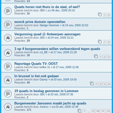
Reacties:
14
Quads horen niet thuis in de stad, of wel?
Laatste bericht door
JBX
«
zo 06 dec, 2009 20:10
Reacties:
16
1
2
wonck prive domein openstellen
Laatste bericht door
Sledge Hammer
«
di 24 nov, 2009 22:52
Reacties:
1
Vergunning quad @ Antwerpen aanvragen
Laatste bericht door
JBX
«
di 24 nov, 2009 15:21
Reacties:
29
1
2
3 op 4 burgemeesters willen verkeersbord tegen quads
Laatste bericht door
cd_BE
«
di 17 nov, 2009 21:28
Reacties:
39
1
2
3
Reportage Quads TV- OOST
Laatste bericht door
kefke 11
«
di 17 nov, 2009 11:06
Reacties:
5
In brussel is het ook gedaan
Laatste bericht door
Danny
«
di 03 nov, 2009 19:50
Reacties:
49
1
2
3
4
19 quads in beslag genomen in Lummen
Laatste bericht door
JBX
«
di 20 okt, 2009 07:36
Reacties:
2
Burgemeester Janssens maakt jacht op quads
Laatste bericht door
Jorisvc
«
za 03 okt, 2009 12:39
Reacties:
171
1
9
10
11
12
…