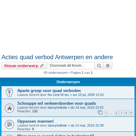
Acties quad verbod Antwerpen en andere
Zoek
Uitgebreid z
Nieuw onderwerp
69 onderwerpen • Pagina
1
van
1
Onderwerpen
Aparte groep voor quad verboden
Laatste bericht door
No Limit W-tec
«
wo 15 jul, 2009 12:02
Schouppe wil verkeersborden voor quads
Laatste bericht door
dannyhellride
«
do 14 mar, 2019 22:52
Reacties:
132
1
6
7
8
9
…
Oppassen mannen!
Laatste bericht door
dannyhellride
«
do 14 mar, 2019 22:38
Reacties:
8