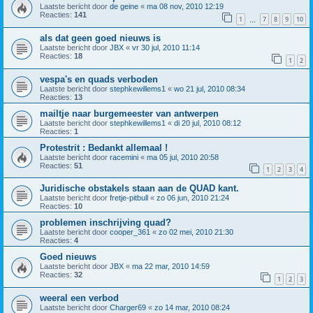
Laatste bericht door
de geine
«
ma 08 nov, 2010 12:19
Reacties:
141
1
7
8
9
10
…
als dat geen goed nieuws is
Laatste bericht door
JBX
«
vr 30 jul, 2010 11:14
Reacties:
18
1
2
vespa's en quads verboden
Laatste bericht door
stephkewillems1
«
wo 21 jul, 2010 08:34
Reacties:
13
mailtje naar burgemeester van antwerpen
Laatste bericht door
stephkewillems1
«
di 20 jul, 2010 08:12
Reacties:
1
Protestrit : Bedankt allemaal !
Laatste bericht door
racemini
«
ma 05 jul, 2010 20:58
Reacties:
51
1
2
3
4
Juridische obstakels staan aan de QUAD kant.
Laatste bericht door
fretje-pitbull
«
zo 06 jun, 2010 21:24
Reacties:
10
problemen inschrijving quad?
Laatste bericht door
cooper_361
«
zo 02 mei, 2010 21:30
Reacties:
4
Goed nieuws
Laatste bericht door
JBX
«
ma 22 mar, 2010 14:59
Reacties:
32
1
2
3
weeral een verbod
Laatste bericht door
Charger69
«
zo 14 mar, 2010 08:24