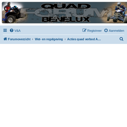
| QFB |
Hét quadforum van de Benelux
V&A
Registreer
Aanmelden
Z
Forumoverzicht
Wet- en regelgeving
Acties quad verbod Antwerpen en andere
o
e
k