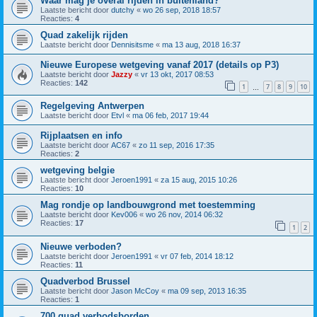
Waar mag je overal rijden in buitenland?
Laatste bericht door
dutchy
«
wo 26 sep, 2018 18:57
Reacties:
4
Quad zakelijk rijden
Laatste bericht door
Dennisitsme
«
ma 13 aug, 2018 16:37
Nieuwe Europese wetgeving vanaf 2017 (details op P3)
Laatste bericht door
Jazzy
«
vr 13 okt, 2017 08:53
Reacties:
142
1
7
8
9
10
…
Regelgeving Antwerpen
Laatste bericht door
Etvl
«
ma 06 feb, 2017 19:44
Rijplaatsen en info
Laatste bericht door
AC67
«
zo 11 sep, 2016 17:35
Reacties:
2
wetgeving belgie
Laatste bericht door
Jeroen1991
«
za 15 aug, 2015 10:26
Reacties:
10
Mag rondje op landbouwgrond met toestemming
Laatste bericht door
Kev006
«
wo 26 nov, 2014 06:32
Reacties:
17
1
2
Nieuwe verboden?
Laatste bericht door
Jeroen1991
«
vr 07 feb, 2014 18:12
Reacties:
11
Quadverbod Brussel
Laatste bericht door
Jason McCoy
«
ma 09 sep, 2013 16:35
Reacties:
1
700 quad verbodsborden