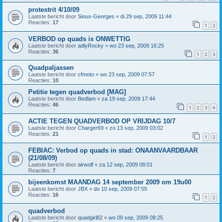
protestrit 4/10/09
Laatste bericht door
Sioux-Georges
«
di 29 sep, 2009 11:44
Reacties:
17
1
2
VERBOD op quads is ONWETTIG
Laatste bericht door
adlyRocky
«
wo 23 sep, 2009 16:25
Reacties:
36
1
2
3
Quadpaljassen
Laatste bericht door
cfmoto
«
wo 23 sep, 2009 07:57
Reacties:
10
Petitie tegen quadverbod [MAG]
Laatste bericht door
Bedlam
«
za 19 sep, 2009 17:44
Reacties:
46
1
2
3
4
ACTIE TEGEN QUADVERBOD OP VRIJDAG 10/7
Laatste bericht door
Charger69
«
zo 13 sep, 2009 03:02
Reacties:
21
1
2
FEBIAC: Verbod op quads in stad: ONAANVAARDBAAR
(21/08/09)
Laatste bericht door
airwolf
«
za 12 sep, 2009 08:01
Reacties:
7
bijeenkomst MAANDAG 14 september 2009 om 19u00
Laatste bericht door
JBX
«
do 10 sep, 2009 07:55
Reacties:
16
1
2
quadverbod
Laatste bericht door
quadgirl82
«
wo 09 sep, 2009 08:25