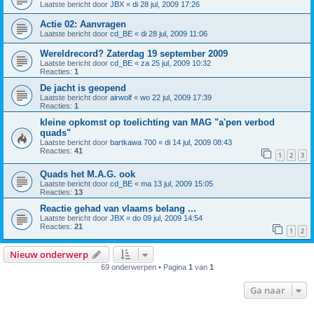
Laatste bericht door
JBX
«
di 28 jul, 2009 17:26
Actie 02: Aanvragen
Laatste bericht door
cd_BE
«
di 28 jul, 2009 11:06
Wereldrecord? Zaterdag 19 september 2009
Laatste bericht door
cd_BE
«
za 25 jul, 2009 10:32
Reacties:
1
De jacht is geopend
Laatste bericht door
airwolf
«
wo 22 jul, 2009 17:39
Reacties:
1
kleine opkomst op toelichting van MAG "a'pen verbod
quads"
Laatste bericht door
bartkawa 700
«
di 14 jul, 2009 08:43
Reacties:
41
1
2
3
Quads het M.A.G. ook
Laatste bericht door
cd_BE
«
ma 13 jul, 2009 15:05
Reacties:
13
Reactie gehad van vlaams belang ...
Laatste bericht door
JBX
«
do 09 jul, 2009 14:54
Reacties:
21
1
2
Nieuw onderwerp
69 onderwerpen • Pagina
1
van
1
Ga naar