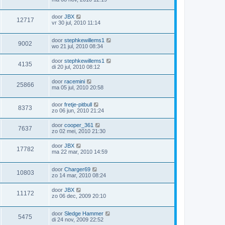
door
JBX
12717
vr 30 jul, 2010 11:14
door
stephkewillems1
9002
wo 21 jul, 2010 08:34
door
stephkewillems1
4135
di 20 jul, 2010 08:12
door
racemini
25866
ma 05 jul, 2010 20:58
door
fretje-pitbull
8373
zo 06 jun, 2010 21:24
door
cooper_361
7637
zo 02 mei, 2010 21:30
door
JBX
17782
ma 22 mar, 2010 14:59
door
Charger69
10803
zo 14 mar, 2010 08:24
door
JBX
11172
zo 06 dec, 2009 20:10
door
Sledge Hammer
5475
di 24 nov, 2009 22:52