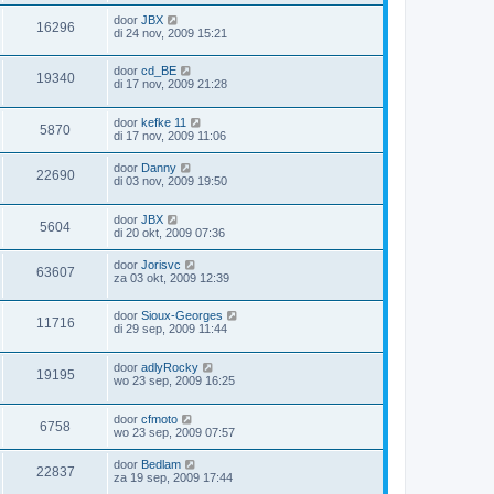
door
JBX
16296
di 24 nov, 2009 15:21
door
cd_BE
19340
di 17 nov, 2009 21:28
door
kefke 11
5870
di 17 nov, 2009 11:06
door
Danny
22690
di 03 nov, 2009 19:50
door
JBX
5604
di 20 okt, 2009 07:36
door
Jorisvc
63607
za 03 okt, 2009 12:39
door
Sioux-Georges
11716
di 29 sep, 2009 11:44
door
adlyRocky
19195
wo 23 sep, 2009 16:25
door
cfmoto
6758
wo 23 sep, 2009 07:57
door
Bedlam
22837
za 19 sep, 2009 17:44