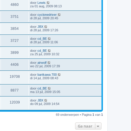
door
Lewis
4860
za 01 aug, 2009 08:13
door
cyclonedriver
3751
di 28 jul, 2009 20:45
door
JBX
3854
di 28 jul, 2009 17:26
door
cd_BE
3727
di 28 jul, 2009 11:06
door
cd_BE
3899
za 25 jul, 2009 10:32
door
airwolf
4406
wo 22 jul, 2009 17:39
door
bartkawa 700
19708
di 14 jul, 2009 08:43
door
cd_BE
8877
ma 13 jul, 2009 15:05
door
JBX
12039
do 09 jul, 2009 14:54
69 onderwerpen • Pagina
1
van
1
Ga naar