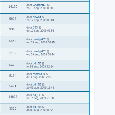
door
Charger69
14199
zo 13 sep, 2009 03:02
door
airwolf
5626
za 12 sep, 2009 08:01
door
JBX
9346
do 10 sep, 2009 07:55
door
quadgirl82
13233
wo 09 sep, 2009 08:25
door
quadgirl82
22150
wo 09 sep, 2009 08:24
door
cd_BE
6423
vr 14 aug, 2009 22:34
door
raptor350
5134
di 11 aug, 2009 23:21
door
cd_BE
5471
zo 09 aug, 2009 16:45
door
cd_BE
14623
vr 07 aug, 2009 21:20
door
cd_BE
3325
do 06 aug, 2009 09:20