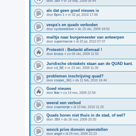
door
JBX
»
vr 18 sep, 2009 06:44
als dat geen goed nieuws is
door
Bjorn 1
»
vr 02 jul, 2010 17:00
vespa's en quads verboden
door
cyclonedriver
»
do 15 okt, 2009 19:02
mailtje naar burgemeester van antwerpen
door
supermarcie
»
di 20 jul, 2010 07:37
Protestrit : Bedankt allemaal !
door
brutus
»
zo 04 okt, 2009 11:55
Juridische obstakels staan aan de QUAD kant.
door
cd_BE
»
vr 23 okt, 2009 11:30
problemen inschrijving quad?
door
cooper_361
»
do 11 feb, 2010 16:44
Goed nieuws
door
libie
»
za 14 nov, 2009 22:56
weeral een verbod
door
craemertje
»
di 23 feb, 2010 11:25
Quads horen niet thuis in de stad, of wel?
door
JBX
»
do 26 nov, 2009 20:30
wonck prive domein openstellen
door
angel
»
di 24 nov, 2009 22:23