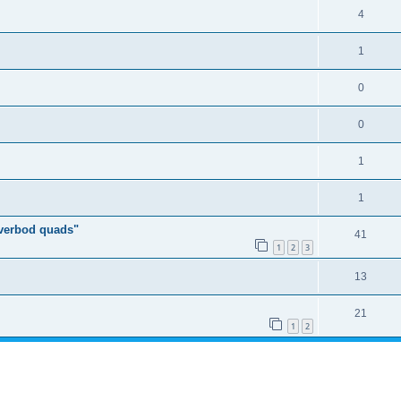
4
1
0
0
1
1
 verbod quads"
41
1
2
3
13
21
1
2