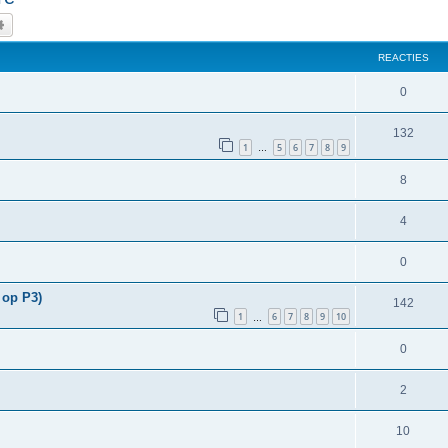
k
Uitgebreid zoeken
REACTIES
0
132
1
5
6
7
8
9
…
8
4
0
 op P3)
142
1
6
7
8
9
10
…
0
2
10