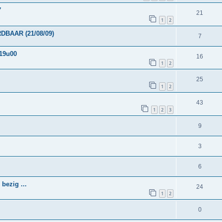
7
21
1
2
DBAAR (21/08/09)
7
19u00
16
1
2
25
1
2
43
1
2
3
9
3
6
 bezig ...
24
1
2
0