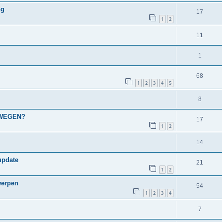
ng
17
1
2
11
1
68
1
2
3
4
5
8
SWEGEN?
17
1
2
14
update
21
1
2
werpen
54
1
2
3
4
7