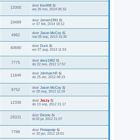
door
Kev006
13300
wo 26 nov, 2014 06:32
door
Jeroen1991
10489
vr 07 feb, 2014 18:12
door
Jason McCoy
4962
ma 09 sep, 2013 16:35
door
Duck
40690
wo 07 aug, 2013 11:53
door
davy1982
7775
do 22 nov, 2012 17:57
door
JdmhatchR
11846
do 25 okt, 2012 08:23
door
Jason McCoy
9752
vr 28 sep, 2012 11:18
door
Jazzy
12336
do 13 sep, 2012 21:17
door
Dironic
29331
di 03 jul, 2012 21:07
door
Pindapotje
7788
vr 20 jan, 2012 18:01