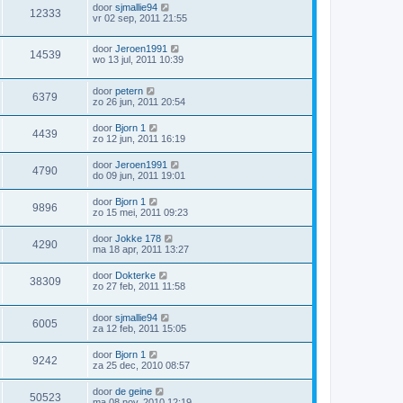
door
sjmallie94
12333
vr 02 sep, 2011 21:55
door
Jeroen1991
14539
wo 13 jul, 2011 10:39
door
petern
6379
zo 26 jun, 2011 20:54
door
Bjorn 1
4439
zo 12 jun, 2011 16:19
door
Jeroen1991
4790
do 09 jun, 2011 19:01
door
Bjorn 1
9896
zo 15 mei, 2011 09:23
door
Jokke 178
4290
ma 18 apr, 2011 13:27
door
Dokterke
38309
zo 27 feb, 2011 11:58
door
sjmallie94
6005
za 12 feb, 2011 15:05
door
Bjorn 1
9242
za 25 dec, 2010 08:57
door
de geine
50523
ma 08 nov, 2010 12:19