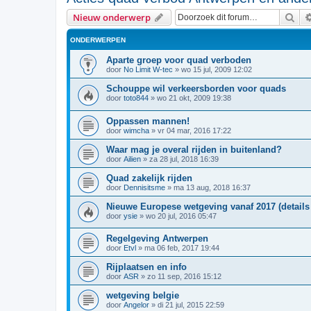
Zoe
Nieuw onderwerp
ONDERWERPEN
Aparte groep voor quad verboden
door
No Limit W-tec
»
wo 15 jul, 2009 12:02
Schouppe wil verkeersborden voor quads
door
toto844
»
wo 21 okt, 2009 19:38
Oppassen mannen!
door
wimcha
»
vr 04 mar, 2016 17:22
Waar mag je overal rijden in buitenland?
door
Ailien
»
za 28 jul, 2018 16:39
Quad zakelijk rijden
door
Dennisitsme
»
ma 13 aug, 2018 16:37
Nieuwe Europese wetgeving vanaf 2017 (details
door
ysie
»
wo 20 jul, 2016 05:47
Regelgeving Antwerpen
door
Etvl
»
ma 06 feb, 2017 19:44
Rijplaatsen en info
door
ASR
»
zo 11 sep, 2016 15:12
wetgeving belgie
door
Angelor
»
di 21 jul, 2015 22:59