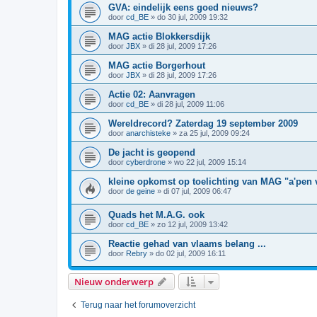
GVA: eindelijk eens goed nieuws?
door
cd_BE
»
do 30 jul, 2009 19:32
MAG actie Blokkersdijk
door
JBX
»
di 28 jul, 2009 17:26
MAG actie Borgerhout
door
JBX
»
di 28 jul, 2009 17:26
Actie 02: Aanvragen
door
cd_BE
»
di 28 jul, 2009 11:06
Wereldrecord? Zaterdag 19 september 2009
door
anarchisteke
»
za 25 jul, 2009 09:24
De jacht is geopend
door
cyberdrone
»
wo 22 jul, 2009 15:14
kleine opkomst op toelichting van MAG "a'pen
door
de geine
»
di 07 jul, 2009 06:47
Quads het M.A.G. ook
door
cd_BE
»
zo 12 jul, 2009 13:42
Reactie gehad van vlaams belang ...
door
Rebry
»
do 02 jul, 2009 16:11
Nieuw onderwerp
Terug naar het forumoverzicht