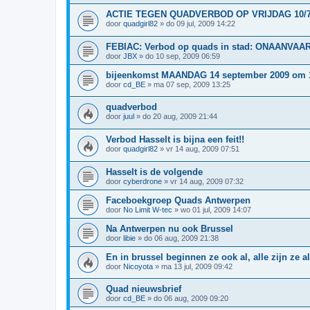
ACTIE TEGEN QUADVERBOD OP VRIJDAG 10/
door
quadgirl82
»
do 09 jul, 2009 14:22
FEBIAC: Verbod op quads in stad: ONAANVAAR
door
JBX
»
do 10 sep, 2009 06:59
bijeenkomst MAANDAG 14 september 2009 om 
door
cd_BE
»
ma 07 sep, 2009 13:25
quadverbod
door
juul
»
do 20 aug, 2009 21:44
Verbod Hasselt is bijna een feit!!
door
quadgirl82
»
vr 14 aug, 2009 07:51
Hasselt is de volgende
door
cyberdrone
»
vr 14 aug, 2009 07:32
Faceboekgroep Quads Antwerpen
door
No Limit W-tec
»
wo 01 jul, 2009 14:07
Na Antwerpen nu ook Brussel
door
libie
»
do 06 aug, 2009 21:38
En in brussel beginnen ze ook al, alle zijn ze al
door
Nicoyota
»
ma 13 jul, 2009 09:42
Quad nieuwsbrief
door
cd_BE
»
do 06 aug, 2009 09:20