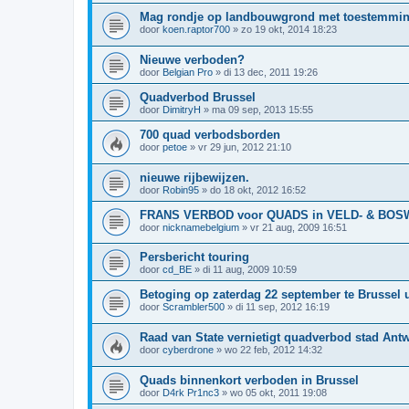
Mag rondje op landbouwgrond met toestemmi
door
koen.raptor700
»
zo 19 okt, 2014 18:23
Nieuwe verboden?
door
Belgian Pro
»
di 13 dec, 2011 19:26
Quadverbod Brussel
door
DimitryH
»
ma 09 sep, 2013 15:55
700 quad verbodsborden
door
petoe
»
vr 29 jun, 2012 21:10
nieuwe rijbewijzen.
door
Robin95
»
do 18 okt, 2012 16:52
FRANS VERBOD voor QUADS in VELD- & BO
door
nicknamebelgium
»
vr 21 aug, 2009 16:51
Persbericht touring
door
cd_BE
»
di 11 aug, 2009 10:59
Betoging op zaterdag 22 september te Brussel 
door
Scrambler500
»
di 11 sep, 2012 16:19
Raad van State vernietigt quadverbod stad Ant
door
cyberdrone
»
wo 22 feb, 2012 14:32
Quads binnenkort verboden in Brussel
door
D4rk Pr1nc3
»
wo 05 okt, 2011 19:08