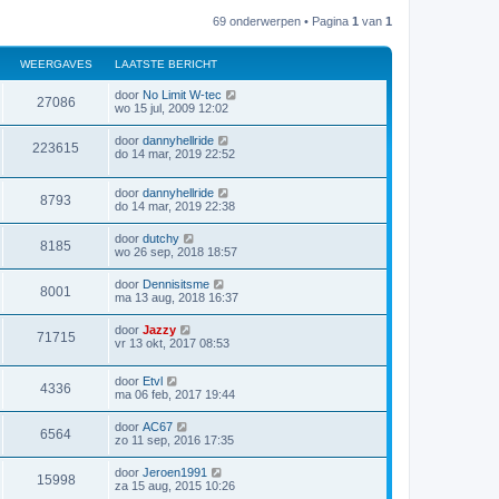
69 onderwerpen • Pagina
1
van
1
WEERGAVES
LAATSTE BERICHT
door
No Limit W-tec
27086
wo 15 jul, 2009 12:02
door
dannyhellride
223615
do 14 mar, 2019 22:52
door
dannyhellride
8793
do 14 mar, 2019 22:38
door
dutchy
8185
wo 26 sep, 2018 18:57
door
Dennisitsme
8001
ma 13 aug, 2018 16:37
door
Jazzy
71715
vr 13 okt, 2017 08:53
door
Etvl
4336
ma 06 feb, 2017 19:44
door
AC67
6564
zo 11 sep, 2016 17:35
door
Jeroen1991
15998
za 15 aug, 2015 10:26