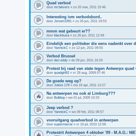
Quad verbod
door
mr.bievers
»
zo 20 mar, 2011 15:46
Interesting ivm verbodsbord..
door
Jeroen1991
»
zo 26 jun, 2011 19:53
mmm wat gebeurt er??
door
blackbusa
»
zo 26 jun, 2011 12:49
Eindelijk een politieker die eens nadenkt over 
door
YannickC
»
zo 12 jun, 2011 09:55
Verbod Brussel
door
den eddy
»
do 09 jun, 2011 16:29
Protest bij raad van state tegen Antwerps quad
door
quadgirl82
»
vr 28 aug, 2009 07:46
De goede weg op?
door
Jokke 178
»
ma 18 apr, 2011 13:27
Na antwerpen nu ook al Limburg???
door
Bulldog
»
wo 01 jul, 2009 10:33
Jeep verbod ?
door
YannickC
»
wo 09 feb, 2011 08:57
vooruitgang quadverbod in antwerpen
door
supermarcie
»
vr 16 jul, 2010 12:58
Protestrit Antwerpen 4 oktober '09 - M.A.G.: 