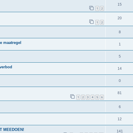
15
1
2
20
1
2
8
de maatregel
1
5
 verbod
14
0
81
1
2
3
4
5
6
6
12
NIET MEEDOEN!
141