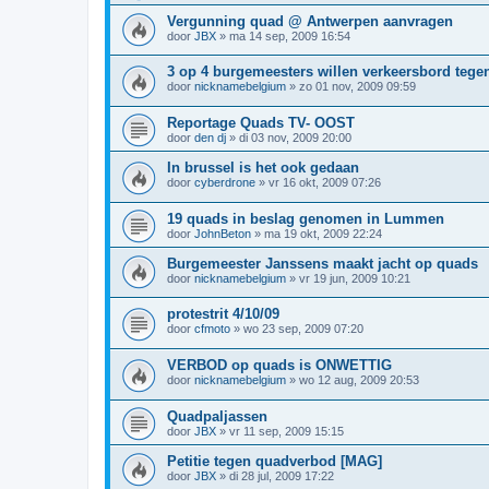
Vergunning quad @ Antwerpen aanvragen
door
JBX
»
ma 14 sep, 2009 16:54
3 op 4 burgemeesters willen verkeersbord tege
door
nicknamebelgium
»
zo 01 nov, 2009 09:59
Reportage Quads TV- OOST
door
den dj
»
di 03 nov, 2009 20:00
In brussel is het ook gedaan
door
cyberdrone
»
vr 16 okt, 2009 07:26
19 quads in beslag genomen in Lummen
door
JohnBeton
»
ma 19 okt, 2009 22:24
Burgemeester Janssens maakt jacht op quads
door
nicknamebelgium
»
vr 19 jun, 2009 10:21
protestrit 4/10/09
door
cfmoto
»
wo 23 sep, 2009 07:20
VERBOD op quads is ONWETTIG
door
nicknamebelgium
»
wo 12 aug, 2009 20:53
Quadpaljassen
door
JBX
»
vr 11 sep, 2009 15:15
Petitie tegen quadverbod [MAG]
door
JBX
»
di 28 jul, 2009 17:22