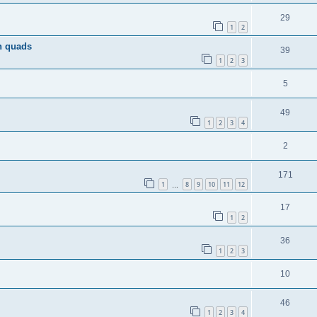
29
1
2
n quads
39
1
2
3
5
49
1
2
3
4
2
171
1
8
9
10
11
12
…
17
1
2
36
1
2
3
10
46
1
2
3
4