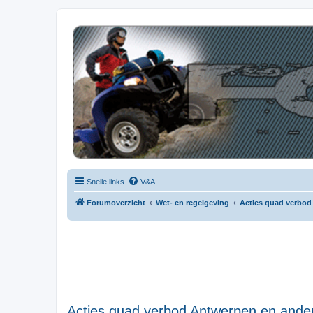
| QFB |
Hét quadforum van de Benelux
Snelle links
V&A
Forumoverzicht
Wet- en regelgeving
Acties quad verbod
Acties quad verbod Antwerpen en ande