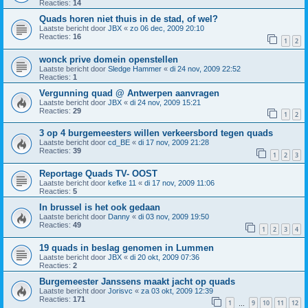
Reacties:
14
Quads horen niet thuis in de stad, of wel?
Laatste bericht door
JBX
«
zo 06 dec, 2009 20:10
Reacties:
16
1
2
wonck prive domein openstellen
Laatste bericht door
Sledge Hammer
«
di 24 nov, 2009 22:52
Reacties:
1
Vergunning quad @ Antwerpen aanvragen
Laatste bericht door
JBX
«
di 24 nov, 2009 15:21
Reacties:
29
1
2
3 op 4 burgemeesters willen verkeersbord tegen quads
Laatste bericht door
cd_BE
«
di 17 nov, 2009 21:28
Reacties:
39
1
2
3
Reportage Quads TV- OOST
Laatste bericht door
kefke 11
«
di 17 nov, 2009 11:06
Reacties:
5
In brussel is het ook gedaan
Laatste bericht door
Danny
«
di 03 nov, 2009 19:50
Reacties:
49
1
2
3
4
19 quads in beslag genomen in Lummen
Laatste bericht door
JBX
«
di 20 okt, 2009 07:36
Reacties:
2
Burgemeester Janssens maakt jacht op quads
Laatste bericht door
Jorisvc
«
za 03 okt, 2009 12:39
Reacties:
171
1
9
10
11
12
…