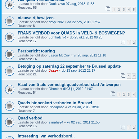
Laatste bericht door
Duck
«
wo 07 aug, 2013 11:53
Reacties:
68
1
2
3
4
5
nieuwe rijbewijzen.
Laatste bericht door
davy1982
«
do 22 nov, 2012 17:57
Reacties:
8
FRANS VERBOD voor QUADS in VELD- & BOSWEGEN?
Laatste bericht door
JdmhatchR
«
do 25 okt, 2012 08:23
Reacties:
17
1
2
Persbericht touring
Laatste bericht door
Jason McCoy
«
vr 28 sep, 2012 11:18
Reacties:
14
Betoging op zaterdag 22 september te Brussel update
Laatste bericht door
Jazzy
«
do 13 sep, 2012 21:17
Reacties:
21
1
2
Raad van State vernietigt quadverbod stad Antwerpen
Laatste bericht door
Dironic
«
di 03 jul, 2012 21:07
Reacties:
54
1
2
3
4
Quads binnenkort verboden in Brussel
Laatste bericht door
Pindapotje
«
vr 20 jan, 2012 18:01
Reacties:
7
Quad verbod
Laatste bericht door
sjmallie94
«
vr 02 sep, 2011 21:55
Reacties:
15
1
2
Interesting ivm verbodsbord..