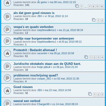
Laatste bericht door
de geine
«
ma 08 nov, 2010 12:19
Reacties:
141
1
7
8
9
10
…
als dat geen goed nieuws is
Laatste bericht door
JBX
«
vr 30 jul, 2010 11:14
Reacties:
18
1
2
vespa's en quads verboden
Laatste bericht door
stephkewillems1
«
wo 21 jul, 2010 08:34
Reacties:
13
mailtje naar burgemeester van antwerpen
Laatste bericht door
stephkewillems1
«
di 20 jul, 2010 08:12
Reacties:
1
Protestrit : Bedankt allemaal !
Laatste bericht door
racemini
«
ma 05 jul, 2010 20:58
Reacties:
51
1
2
3
4
Juridische obstakels staan aan de QUAD kant.
Laatste bericht door
fretje-pitbull
«
zo 06 jun, 2010 21:24
Reacties:
10
problemen inschrijving quad?
Laatste bericht door
cooper_361
«
zo 02 mei, 2010 21:30
Reacties:
4
Goed nieuws
Laatste bericht door
JBX
«
ma 22 mar, 2010 14:59
Reacties:
32
1
2
3
weeral een verbod
Laatste bericht door
Charger69
«
zo 14 mar, 2010 08:24