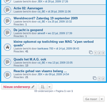
Laatste bericht door
JBX
«
di 28 jul, 2009 17:26
Actie 02: Aanvragen
Laatste bericht door
cd_BE
«
di 28 jul, 2009 11:06
Wereldrecord? Zaterdag 19 september 2009
Laatste bericht door
cd_BE
«
za 25 jul, 2009 10:32
Reacties:
1
De jacht is geopend
Laatste bericht door
airwolf
«
wo 22 jul, 2009 17:39
Reacties:
1
kleine opkomst op toelichting van MAG "a'pen verbod
quads"
Laatste bericht door
bartkawa 700
«
di 14 jul, 2009 08:43
Reacties:
41
1
2
3
Quads het M.A.G. ook
Laatste bericht door
cd_BE
«
ma 13 jul, 2009 15:05
Reacties:
13
Reactie gehad van vlaams belang ...
Laatste bericht door
JBX
«
do 09 jul, 2009 14:54
Reacties:
21
1
2
Nieuw onderwerp
69 onderwerpen • Pagina
1
van
1
Ga naar