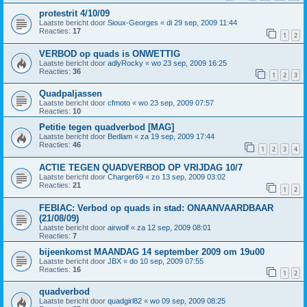
protestrit 4/10/09
Laatste bericht door
Sioux-Georges
«
di 29 sep, 2009 11:44
Reacties:
17
1
2
VERBOD op quads is ONWETTIG
Laatste bericht door
adlyRocky
«
wo 23 sep, 2009 16:25
Reacties:
36
1
2
3
Quadpaljassen
Laatste bericht door
cfmoto
«
wo 23 sep, 2009 07:57
Reacties:
10
Petitie tegen quadverbod [MAG]
Laatste bericht door
Bedlam
«
za 19 sep, 2009 17:44
Reacties:
46
1
2
3
4
ACTIE TEGEN QUADVERBOD OP VRIJDAG 10/7
Laatste bericht door
Charger69
«
zo 13 sep, 2009 03:02
Reacties:
21
1
2
FEBIAC: Verbod op quads in stad: ONAANVAARDBAAR
(21/08/09)
Laatste bericht door
airwolf
«
za 12 sep, 2009 08:01
Reacties:
7
bijeenkomst MAANDAG 14 september 2009 om 19u00
Laatste bericht door
JBX
«
do 10 sep, 2009 07:55
Reacties:
16
1
2
quadverbod
Laatste bericht door
quadgirl82
«
wo 09 sep, 2009 08:25