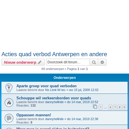
Acties quad verbod Antwerpen en andere
Zoek
Uitgebreid z
Nieuw onderwerp
69 onderwerpen • Pagina
1
van
1
Onderwerpen
Aparte groep voor quad verboden
Laatste bericht door
No Limit W-tec
«
wo 15 jul, 2009 12:02
Schouppe wil verkeersborden voor quads
Laatste bericht door
dannyhellride
«
do 14 mar, 2019 22:52
Reacties:
132
1
6
7
8
9
…
Oppassen mannen!
Laatste bericht door
dannyhellride
«
do 14 mar, 2019 22:38
Reacties:
8