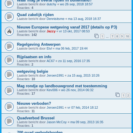
Waar mag je overal rijden in buitenland?
Laatste bericht door
dutchy
«
wo 26 sep, 2018 18:57
Reacties:
4
Quad zakelijk rijden
Laatste bericht door
Dennisitsme
«
ma 13 aug, 2018 16:37
Nieuwe Europese wetgeving vanaf 2017 (details op P3)
Laatste bericht door
Jazzy
«
vr 13 okt, 2017 08:53
Reacties:
142
1
7
8
9
10
…
Regelgeving Antwerpen
Laatste bericht door
Etvl
«
ma 06 feb, 2017 19:44
Rijplaatsen en info
Laatste bericht door
AC67
«
zo 11 sep, 2016 17:35
Reacties:
2
wetgeving belgie
Laatste bericht door
Jeroen1991
«
za 15 aug, 2015 10:26
Reacties:
10
Mag rondje op landbouwgrond met toestemming
Laatste bericht door
Kev006
«
wo 26 nov, 2014 06:32
Reacties:
17
1
2
Nieuwe verboden?
Laatste bericht door
Jeroen1991
«
vr 07 feb, 2014 18:12
Reacties:
11
Quadverbod Brussel
Laatste bericht door
Jason McCoy
«
ma 09 sep, 2013 16:35
Reacties:
1
700 quad verbodsborden