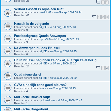
Reacties:
25
1
2
Verbod Hasselt is bijna een feit!!
Laatste bericht door
quadgirl82
«
wo 09 sep, 2009 08:24
Reacties:
43
1
2
3
Hasselt is de volgende
Laatste bericht door
cd_BE
«
vr 14 aug, 2009 22:34
Reacties:
9
Faceboekgroep Quads Antwerpen
Laatste bericht door
raptor350
«
di 11 aug, 2009 23:21
Reacties:
3
Na Antwerpen nu ook Brussel
Laatste bericht door
cd_BE
«
zo 09 aug, 2009 16:45
Reacties:
6
En in brussel beginnen ze ook al, alle zijn ze al bezig ...
Laatste bericht door
cd_BE
«
vr 07 aug, 2009 21:20
Reacties:
24
1
2
Quad nieuwsbrief
Laatste bericht door
cd_BE
«
do 06 aug, 2009 09:20
GVA: eindelijk eens goed nieuws?
Laatste bericht door
Lewis
«
za 01 aug, 2009 08:13
Reacties:
4
MAG actie Blokkersdijk
Laatste bericht door
cyclonedriver
«
di 28 jul, 2009 20:45
Reacties:
1
MAG actie Borgerhout