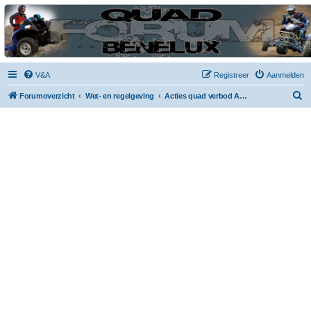
| QFB |
Hét quadforum van de Benelux
V&A
Registreer
Aanmelden
Z
Forumoverzicht
Wet- en regelgeving
Acties quad verbod Antwerpen en andere
o
e
k