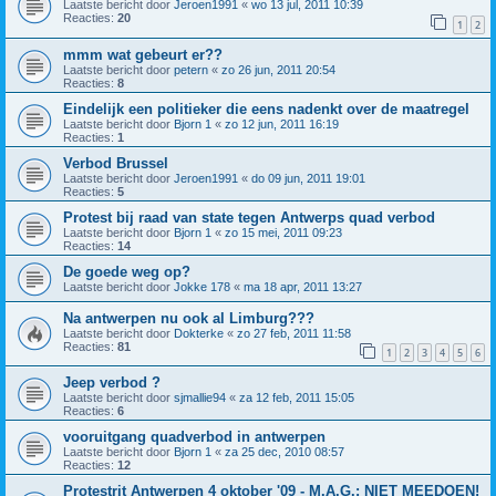
Laatste bericht door
Jeroen1991
«
wo 13 jul, 2011 10:39
Reacties:
20
1
2
mmm wat gebeurt er??
Laatste bericht door
petern
«
zo 26 jun, 2011 20:54
Reacties:
8
Eindelijk een politieker die eens nadenkt over de maatregel
Laatste bericht door
Bjorn 1
«
zo 12 jun, 2011 16:19
Reacties:
1
Verbod Brussel
Laatste bericht door
Jeroen1991
«
do 09 jun, 2011 19:01
Reacties:
5
Protest bij raad van state tegen Antwerps quad verbod
Laatste bericht door
Bjorn 1
«
zo 15 mei, 2011 09:23
Reacties:
14
De goede weg op?
Laatste bericht door
Jokke 178
«
ma 18 apr, 2011 13:27
Na antwerpen nu ook al Limburg???
Laatste bericht door
Dokterke
«
zo 27 feb, 2011 11:58
Reacties:
81
1
2
3
4
5
6
Jeep verbod ?
Laatste bericht door
sjmallie94
«
za 12 feb, 2011 15:05
Reacties:
6
vooruitgang quadverbod in antwerpen
Laatste bericht door
Bjorn 1
«
za 25 dec, 2010 08:57
Reacties:
12
Protestrit Antwerpen 4 oktober '09 - M.A.G.: NIET MEEDOEN!