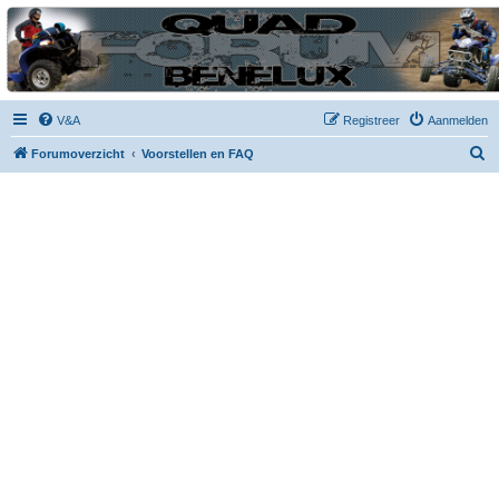
| QFB |
Hét quadforum van de Benelux
V&A
Registreer
Aanmelden
Z
Forumoverzicht
Voorstellen en FAQ
o
e
k