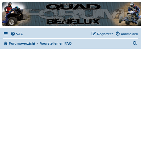
| QFB |
Hét quadforum van de Benelux
V&A
Registreer
Aanmelden
Z
Forumoverzicht
Voorstellen en FAQ
o
e
k