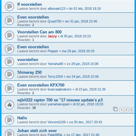
ff voorstellen
Laatste bericht door
alfamale123
«
do 01 feb, 2018 18:18
Even voorstellen
Laatste bericht door
Quad700
«
wo 31 jan, 2018 22:46
Reacties:
2
Voorstellen Can am 800
Laatste bericht door
Jazzy
«
di 30 jan, 2018 23:23
Reacties:
1
Even voorstellen
Laatste bericht door
Pepper
«
ma 29 jan, 2018 20:33
voorstellen
Laatste bericht door
Yamaha89
«
zo 28 jan, 2018 15:08
Shineray 250
Laatste bericht door
Terry1504
«
wo 24 jan, 2018 22:06
Even voorstellen KFX700
Laatste bericht door
louisraaijmakers
«
di 23 jan, 2018 21:35
Reacties:
2
wjb#222 raptor 700 se ''17 nieuwe update's p3
Laatste bericht door
yamahakoppel
«
di 02 jan, 2018 15:03
Reacties:
38
1
2
3
Hallo
Laatste bericht door
Vincent1109
«
za 30 dec, 2017 20:43
Johan stelt zich voor
Laatste bericht door
Patje88NL
«
zo 17 dec, 2017 21:40