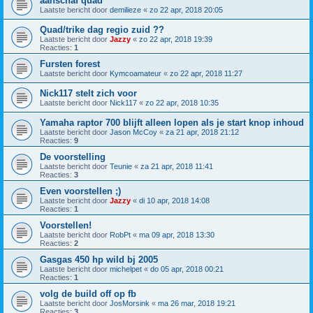
aanschaf quad
Laatste bericht door
demilieze
«
zo 22 apr, 2018 20:05
Quad/trike dag regio zuid ??
Laatste bericht door
Jazzy
«
zo 22 apr, 2018 19:39
Reacties:
1
Fursten forest
Laatste bericht door
Kymcoamateur
«
zo 22 apr, 2018 11:27
Nick117 stelt zich voor
Laatste bericht door
Nick117
«
zo 22 apr, 2018 10:35
Yamaha raptor 700 blijft alleen lopen als je start knop inhoud
Laatste bericht door
Jason McCoy
«
za 21 apr, 2018 21:12
Reacties:
9
De voorstelling
Laatste bericht door
Teunie
«
za 21 apr, 2018 11:41
Reacties:
3
Even voorstellen ;)
Laatste bericht door
Jazzy
«
di 10 apr, 2018 14:08
Reacties:
1
Voorstellen!
Laatste bericht door
RobPt
«
ma 09 apr, 2018 13:30
Reacties:
2
Gasgas 450 hp wild bj 2005
Laatste bericht door
michelpet
«
do 05 apr, 2018 00:21
Reacties:
1
volg de build off op fb
Laatste bericht door
JosMorsink
«
ma 26 mar, 2018 19:21
Reacties:
3