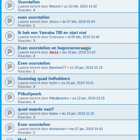
Voorstellen
Laatste bericht door
Wessel
«
zo 10 feb, 2019 14:32
Reacties:
4
even voorstellen
Laatste bericht door
Jenco
«
do 07 feb, 2019 01:54
Reacties:
1
Ik heb een Yamaha 700 en start niet
Laatste bericht door
Crossovo
«
di 05 feb, 2019 22:46
Reacties:
3
Even voorstellen en beginnersvraagje
Laatste bericht door
Jazzy
«
wo 23 jan, 2019 13:10
Reacties:
2
Even voorstellen
Laatste bericht door
Banshee77
«
zo 20 jan, 2019 22:19
Reacties:
1
Goeiedag quad liefhebbers
Laatste bericht door
myfm
«
za 19 jan, 2019 15:01
Reacties:
3
Pitbullpeerk
Laatste bericht door
Pitbullpeerke
«
za 12 jan, 2019 23:15
Reacties:
4
quad waarde vast?
Laatste bericht door
Iedow
«
do 10 jan, 2019 11:25
Reacties:
3
Even voorstellen
Laatste bericht door
timstassen
«
ma 07 jan, 2019 14:42
Reacties:
1
Mud