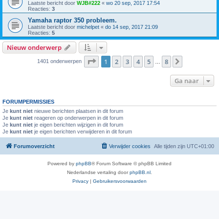
Laatste bericht door
WJB#222
«
wo 20 sep, 2017 17:54
Reacties:
3
Yamaha raptor 350 probleem.
Laatste bericht door
michelpet
«
do 14 sep, 2017 21:09
Reacties:
5
Nieuw onderwerp
Pagina
1
van
8
1
2
3
4
5
8
Volgende
1401 onderwerpen
…
Ga naar
FORUMPERMISSIES
Je
kunt niet
nieuwe berichten plaatsen in dit forum
Je
kunt niet
reageren op onderwerpen in dit forum
Je
kunt niet
je eigen berichten wijzigen in dit forum
Je
kunt niet
je eigen berichten verwijderen in dit forum
Forumoverzicht
Verwijder cookies
Alle tijden zijn
UTC+01:00
Powered by
phpBB
® Forum Software © phpBB Limited
Nederlandse vertaling door
phpBB.nl
.
Privacy
|
Gebruikersvoorwaarden