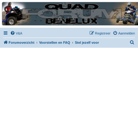
| QFB |
Hét quadforum van de Benelux
V&A
Registreer
Aanmelden
Z
Forumoverzicht
Voorstellen en FAQ
Stel jezelf voor
o
e
k