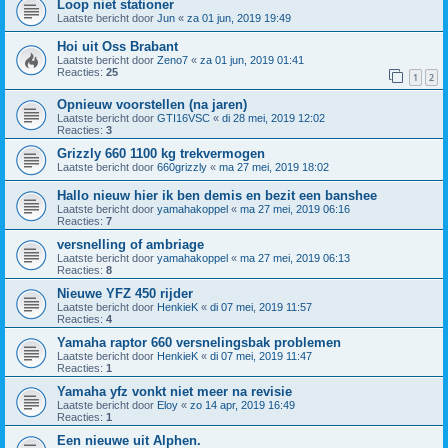
Loop niet stationer
Laatste bericht door
Jun
«
za 01 jun, 2019 19:49
Hoi uit Oss Brabant
Laatste bericht door
Zeno7
«
za 01 jun, 2019 01:41
Reacties:
25
1
2
Opnieuw voorstellen (na jaren)
Laatste bericht door
GTI16VSC
«
di 28 mei, 2019 12:02
Reacties:
3
Grizzly 660 1100 kg trekvermogen
Laatste bericht door
660grizzly
«
ma 27 mei, 2019 18:02
Hallo nieuw hier ik ben demis en bezit een banshee
Laatste bericht door
yamahakoppel
«
ma 27 mei, 2019 06:16
Reacties:
7
versnelling of ambriage
Laatste bericht door
yamahakoppel
«
ma 27 mei, 2019 06:13
Reacties:
8
Nieuwe YFZ 450 rijder
Laatste bericht door
HenkieK
«
di 07 mei, 2019 11:57
Reacties:
4
Yamaha raptor 660 versnelingsbak problemen
Laatste bericht door
HenkieK
«
di 07 mei, 2019 11:47
Reacties:
1
Yamaha yfz vonkt niet meer na revisie
Laatste bericht door
Eloy
«
zo 14 apr, 2019 16:49
Reacties:
1
Een nieuwe uit Alphen.