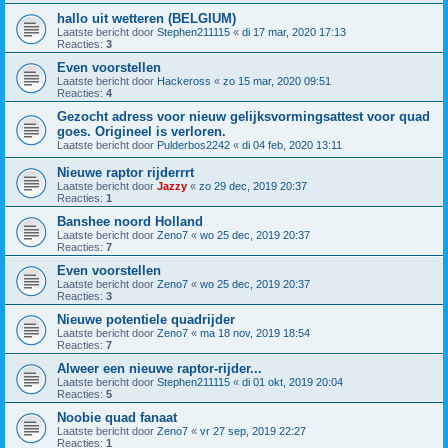
hallo uit wetteren (BELGIUM)
Laatste bericht door
Stephen211115
«
di 17 mar, 2020 17:13
Reacties:
3
Even voorstellen
Laatste bericht door
Hackeross
«
zo 15 mar, 2020 09:51
Reacties:
4
Gezocht adress voor nieuw gelijksvormingsattest voor quad
goes. Origineel is verloren.
Laatste bericht door
Pulderbos2242
«
di 04 feb, 2020 13:11
Nieuwe raptor rijderrrt
Laatste bericht door
Jazzy
«
zo 29 dec, 2019 20:37
Reacties:
1
Banshee noord Holland
Laatste bericht door
Zeno7
«
wo 25 dec, 2019 20:37
Reacties:
7
Even voorstellen
Laatste bericht door
Zeno7
«
wo 25 dec, 2019 20:37
Reacties:
3
Nieuwe potentiele quadrijder
Laatste bericht door
Zeno7
«
ma 18 nov, 2019 18:54
Reacties:
7
Alweer een nieuwe raptor-rijder...
Laatste bericht door
Stephen211115
«
di 01 okt, 2019 20:04
Reacties:
5
Noobie quad fanaat
Laatste bericht door
Zeno7
«
vr 27 sep, 2019 22:27
Reacties:
1