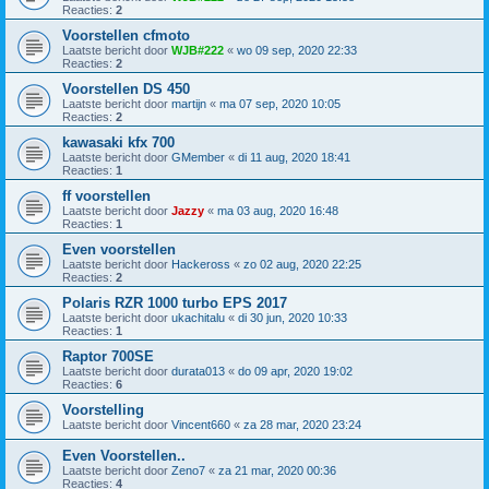
Reacties:
2
Voorstellen cfmoto
Laatste bericht door
WJB#222
«
wo 09 sep, 2020 22:33
Reacties:
2
Voorstellen DS 450
Laatste bericht door
martijn
«
ma 07 sep, 2020 10:05
Reacties:
2
kawasaki kfx 700
Laatste bericht door
GMember
«
di 11 aug, 2020 18:41
Reacties:
1
ff voorstellen
Laatste bericht door
Jazzy
«
ma 03 aug, 2020 16:48
Reacties:
1
Even voorstellen
Laatste bericht door
Hackeross
«
zo 02 aug, 2020 22:25
Reacties:
2
Polaris RZR 1000 turbo EPS 2017
Laatste bericht door
ukachitalu
«
di 30 jun, 2020 10:33
Reacties:
1
Raptor 700SE
Laatste bericht door
durata013
«
do 09 apr, 2020 19:02
Reacties:
6
Voorstelling
Laatste bericht door
Vincent660
«
za 28 mar, 2020 23:24
Even Voorstellen..
Laatste bericht door
Zeno7
«
za 21 mar, 2020 00:36
Reacties:
4