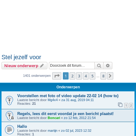
Stel jezelf voor
Zoek
Uitgebreid z
Nieuw onderwerp
Pagina
1
van
8
1
2
3
4
5
8
Volgende
1401 onderwerpen
…
Onderwerpen
Voorstellen met foto of video update 22-02 14 (how to)
Laatste bericht door
Mg4x4
«
za 31 aug, 2019 04:11
Reacties:
21
1
2
Regels, lees dit eerst voordat je een bericht plaatst!
Laatste bericht door
Boncari
«
zo 12 feb, 2012 21:54
Hallo
Laatste bericht door
martijn
«
zo 02 jul, 2023 12:32
Reacties:
1