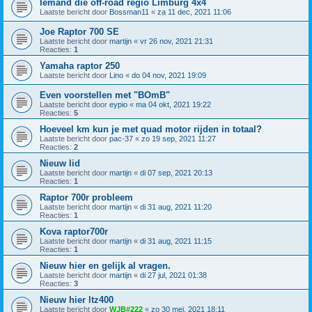
Iemand die off-road regio Limburg 4x4
Laatste bericht door
Bossman11
«
za 11 dec, 2021 11:06
Joe Raptor 700 SE
Laatste bericht door
martijn
«
vr 26 nov, 2021 21:31
Reacties:
1
Yamaha raptor 250
Laatste bericht door
Lino
«
do 04 nov, 2021 19:09
Even voorstellen met "BOmB"
Laatste bericht door
eypio
«
ma 04 okt, 2021 19:22
Reacties:
5
Hoeveel km kun je met quad motor rijden in totaal?
Laatste bericht door
pac-37
«
zo 19 sep, 2021 11:27
Reacties:
2
Nieuw lid
Laatste bericht door
martijn
«
di 07 sep, 2021 20:13
Reacties:
1
Raptor 700r probleem
Laatste bericht door
martijn
«
di 31 aug, 2021 11:20
Reacties:
1
Kova raptor700r
Laatste bericht door
martijn
«
di 31 aug, 2021 11:15
Reacties:
1
Nieuw hier en gelijk al vragen.
Laatste bericht door
martijn
«
di 27 jul, 2021 01:38
Reacties:
3
Nieuw hier ltz400
Laatste bericht door
WJB#222
«
zo 30 mei, 2021 18:11