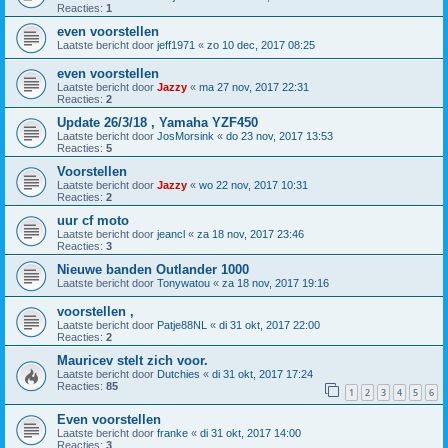
Reacties:
1
even voorstellen
Laatste bericht door
jeff1971
«
zo 10 dec, 2017 08:25
even voorstellen
Laatste bericht door
Jazzy
«
ma 27 nov, 2017 22:31
Reacties:
2
Update 26/3/18 , Yamaha YZF450
Laatste bericht door
JosMorsink
«
do 23 nov, 2017 13:53
Reacties:
5
Voorstellen
Laatste bericht door
Jazzy
«
wo 22 nov, 2017 10:31
Reacties:
2
uur cf moto
Laatste bericht door
jeancl
«
za 18 nov, 2017 23:46
Reacties:
3
Nieuwe banden Outlander 1000
Laatste bericht door
Tonywatou
«
za 18 nov, 2017 19:16
voorstellen ,
Laatste bericht door
Patje88NL
«
di 31 okt, 2017 22:00
Reacties:
2
Mauricev stelt zich voor.
Laatste bericht door
Dutchies
«
di 31 okt, 2017 17:24
Reacties:
85
1
2
3
4
5
6
Even voorstellen
Laatste bericht door
franke
«
di 31 okt, 2017 14:00
Reacties:
3