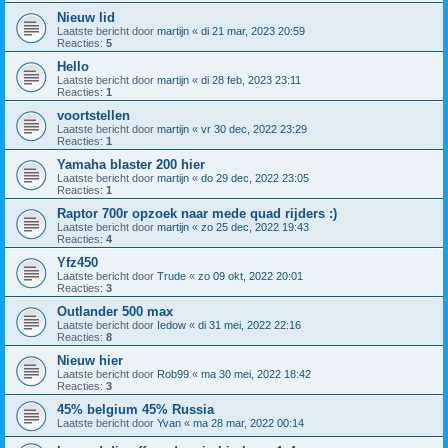
Nieuw lid
Laatste bericht door
martijn
«
di 21 mar, 2023 20:59
Reacties:
5
Hello
Laatste bericht door
martijn
«
di 28 feb, 2023 23:11
Reacties:
1
voortstellen
Laatste bericht door
martijn
«
vr 30 dec, 2022 23:29
Reacties:
1
Yamaha blaster 200 hier
Laatste bericht door
martijn
«
do 29 dec, 2022 23:05
Reacties:
1
Raptor 700r opzoek naar mede quad rijders :)
Laatste bericht door
martijn
«
zo 25 dec, 2022 19:43
Reacties:
4
Yfz450
Laatste bericht door
Trude
«
zo 09 okt, 2022 20:01
Reacties:
3
Outlander 500 max
Laatste bericht door
Iedow
«
di 31 mei, 2022 22:16
Reacties:
8
Nieuw hier
Laatste bericht door
Rob99
«
ma 30 mei, 2022 18:42
Reacties:
3
45% belgium 45% Russia
Laatste bericht door
Yvan
«
ma 28 mar, 2022 00:14