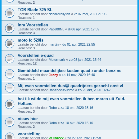
Reacties:
2
TGB Blade 325 SL
Laatste bericht door
richardrallyfan
«
vr 07 mei, 2021 21:05
Reacties:
1
Inra Voorstellen
Laatste bericht door
Patje88NL
«
di 06 apr, 2021 17:59
Reacties:
3
moto fc 520ls
Laatste bericht door
martijn
«
do 01 apr, 2021 22:55
Reacties:
3
Voorstellen e-quad
Laatste bericht door
Motormark
«
zo 03 jan, 2021 15:44
Reacties:
12
Gemiddeld maandelijkse kosten quad zonder benzine
Laatste bericht door
Jazzy
«
za 14 nov, 2020 16:40
Reacties:
1
Mij even voorstellen dus😁 quadrijders gezocht oost vl
Laatste bericht door
Banshee350dmc
«
zo 25 okt, 2020 16:42
hoi iik wilde mij even voorstellen ik ben marco uit Zuid-
Holland
Laatste bericht door
Robo
«
za 10 okt, 2020 15:16
Reacties:
3
nieuw hier
Laatste bericht door
Robo
«
za 10 okt, 2020 15:10
Reacties:
2
voorstelling
Laatste bericht door
WJB#222
«
zo 27 sep, 2020 15:58