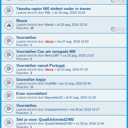
1
2
Yamaha raptor 660 stottert onder in toeren
Laatste bericht door
RBL
«
do 30 aug, 2018 15:04
Nieuw
Laatste bericht door
Mastiz
«
di 28 aug, 2018 15:16
Reacties:
25
1
2
Voorstellen
Laatste bericht door
Jazzy
«
ma 27 aug, 2018 16:53
Reacties:
1
Voorstellen Can am renegade 800
Laatste bericht door
Berry1987
«
za 25 aug, 2018 12:53
Reacties:
2
Voorstellen vanuit Portugal.
Laatste bericht door
Jazzy
«
do 23 aug, 2018 07:18
Reacties:
3
Gezwollen tiepje
Laatste bericht door
OudWijf
«
ma 13 aug, 2018 20:44
Reacties:
11
Even voorstellen!
Laatste bericht door
Bayrambo32
«
di 07 aug, 2018 21:29
Voorstellen.
Laatste bericht door
Gmpspeurhond
«
ma 30 jul, 2018 19:27
Reacties:
1
Stel je voor: QuadUnlimitedZ400
Laatste bericht door
QuadUnlimitedZ400
«
zo 29 jul, 2018 11:44
Reacties:
1