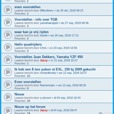
Reacties:
1
even voorstellen
Laatste bericht door
08brothers
«
do 25 okt, 2018 08:23
Reacties:
1
Voorstellen - info over TGB
Laatste bericht door
yamahakoppel
«
do 27 sep, 2018 08:36
Reacties:
3
waar kan je vrij rijden
Laatste bericht door
hamid
«
wo 26 sep, 2018 17:13
Reacties:
2
Hallo quadrijders
Laatste bericht door
Chris
«
zo 23 sep, 2018 16:55
Reacties:
3
Voorstellen Juan Dekkers, Yamaha YZF 450
Laatste bericht door
Jazzy
«
vr 21 sep, 2018 15:27
Reacties:
1
Ik heb een E-ton yukon st EXL. 150 bj 2009 gekocht
Laatste bericht door
richardbreda
«
wo 12 sep, 2018 16:07
Reacties:
12
Even voorstellen
Laatste bericht door
Ramonrules
«
wo 12 sep, 2018 08:35
Reacties:
8
Nieuw
Laatste bericht door
Lvdvoort
«
di 04 sep, 2018 18:43
Reacties:
10
Nieuw op het forum
Laatste bericht door
Jazzy
«
di 04 sep, 2018 08:47
Reacties:
19