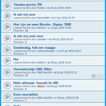
Yamaha grizzly 700
Laatste bericht door
Roelw
«
do 26 jul, 2018 19:54
Ik stel mij voor
Laatste bericht door
Rene1968
«
di 17 jul, 2018 10:47
Hier zijn we weer Blockie - Raptor 700R
Laatste bericht door
blockie
«
vr 13 jul, 2018 15:05
Reacties:
14
ik stel mij even voor
Laatste bericht door
Jona94
«
ma 09 jul, 2018 16:43
Reacties:
4
Goedendag, heb een vraagje
Laatste bericht door
JohnsonRaptor
«
za 07 jul, 2018 18:17
Reacties:
2
Hoi
Laatste bericht door
tim641
«
do 05 jul, 2018 14:24
Voorstelrondje SMC 250cc
Laatste bericht door
SMCram250
«
di 03 jul, 2018 01:12
Reacties:
17
1
2
Hallo allemaal. #suzuki ltz 400
Laatste bericht door
Jazzy
«
ma 02 jul, 2018 09:34
Reacties:
4
Even voorstellen
Laatste bericht door
SMCram250
«
vr 29 jun, 2018 07:00
Reacties:
1