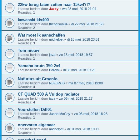
22kw terug laten zetten naar 15kw!?!?
Laatste bericht door
Jazzy
«
wo 23 mei, 2018 21:04
Reacties:
1
kawasaki kfx400
Laatste bericht door
thenelson94
«
di 22 mei, 2018 21:53
Reacties:
2
Wat moet ik aanschaffen
Laatste bericht door
michelpet
«
di 15 mei, 2018 23:51
Reacties:
3
Tom nieuw
Laatste bericht door
java
«
zo 13 mei, 2018 19:57
Reacties:
1
Yamaha bruin 350 2x4
Laatste bericht door
Pollolol
«
di 08 mei, 2018 19:29
Nufurius uit Groenlo
Laatste bericht door
NuFuRiuS
«
ma 07 mei, 2018 19:00
Reacties:
4
CF QUAD 500 A Vuldop radiator
Laatste bericht door
java
«
zo 06 mei, 2018 21:17
Reacties:
4
Voorstellen Dill01
Laatste bericht door
Jason McCoy
«
zo 06 mei, 2018 18:23
Reacties:
1
onervaren eigenaar
Laatste bericht door
michelpet
«
di 01 mei, 2018 19:11
Reacties:
1