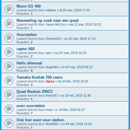
Moon GS 400
Laatste bericht door
vdbeke
«
di 20 mar, 2018 17:44
Reacties:
1
Nieuweling op zoek naar een quad
Laatste bericht door
Jason McCoy
«
ma 12 mar, 2018 10:15
Reacties:
7
Voorstellen
Laatste bericht door
Dennis010
«
za 10 mar, 2018 17:19
Reacties:
2
raptor 660
Laatste bericht door
rgvt
«
wo 07 mar, 2018 16:23
Reacties:
2
Hallo allemaal
Laatste bericht door
AngeloM
«
zo 04 mar, 2018 08:22
Reacties:
8
Yamaha Kodiak 700 camo
Laatste bericht door
Jazzy
«
do 22 feb, 2018 10:29
Reacties:
4
Quad Bashan 250CC
Laatste bericht door
HansVE
«
zo 18 feb, 2018 11:40
Reacties:
5
even voorstelen
Laatste bericht door
mud
«
vr 16 feb, 2018 02:27
Reacties:
7
Ook hier even voor stellen.
Laatste bericht door
Moto800
«
zo 04 feb, 2018 12:58
Reacties:
1