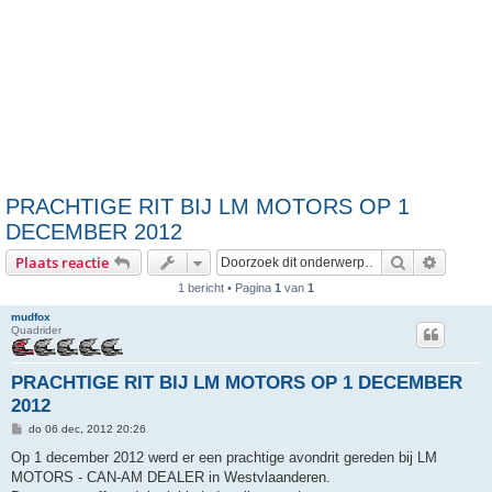
PRACHTIGE RIT BIJ LM MOTORS OP 1
DECEMBER 2012
Zoek
Uitgebr
Plaats reactie
1 bericht • Pagina
1
van
1
mudfox
Quadrider
PRACHTIGE RIT BIJ LM MOTORS OP 1 DECEMBER
2012
B
do 06 dec, 2012 20:26
e
r
Op 1 december 2012 werd er een prachtige avondrit gereden bij LM
i
MOTORS - CAN-AM DEALER in Westvlaanderen.
c