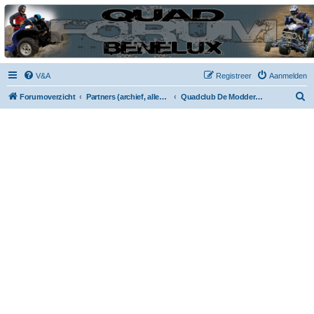
| QFB |
Hét quadforum van de Benelux
V&A
Registreer
Aanmelden
Z
Forumoverzicht
Partners (archief, alleen lezen)
Quadclub De Moddervossen
o
e
k