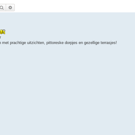
Zoek
Uitgebreid zoeken
r
et prachtige uitzichten, pittoreske dorpjes en gezellige terrasjes!