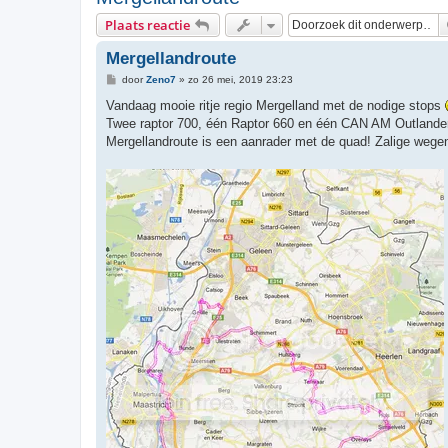
Plaats reactie
Mergellandroute
B
door
Zeno7
»
zo 26 mei, 2019 23:23
e
r
Vandaag mooie ritje regio Mergelland met de nodige stops
i
Twee raptor 700, één Raptor 660 en één CAN AM Outlande
c
h
Mergellandroute is een aanrader met de quad! Zalige wegen m
t