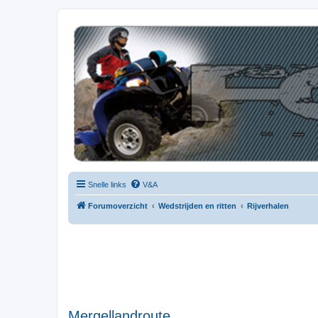
| QFB |
Hét quadforum van de Benelux
Snelle links
V&A
Forumoverzicht
Wedstrijden en ritten
Rijverhalen
Mergellandroute