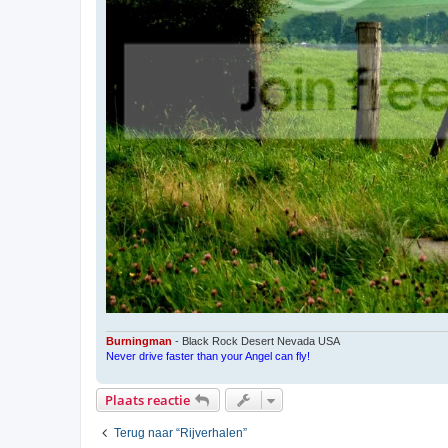
Burningman
- Black Rock Desert Nevada USA
Never drive faster than your Angel can fly!
Plaats reactie
Terug naar “Rijverhalen”