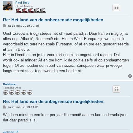
Paul Snip
Quad Master
Re: Het land van de onbegrensde mogelijkheden.
B
za 16 mar, 2019 09:46
e
r
Oost Europa is (nog) steeds het off-road paradijs. Daar kan en mag bijna
i
alles nog. Albanië, Roemenië etc. Hier in West Europa zijn we eigenlijk
c
h
veroordeeld tot terreinen zoals Furstenau of af en toe een georganiseerde
t
rit als in Bievre.
Hier in Drenthe kon je tot voor kort nog bijna ongestoord raggen. Dat
wordt ook al minder. Af en toe kom ik de politie zelfs al op zondagmorgen
tegen. Of ze houden een soort van razzia. Zandpaden waar je vroeger
langs mocht staat tegenwoordig een bordje bij.
RobZwier
Toeschouwer
Re: Het land van de onbegrensde mogelijkheden.
B
za 23 mar, 2019 14:01
e
r
Wij doen minsten een keer per jaar Roemenië aan en kan onderschrijven
i
dat daar paradijs is.
c
h
t
website