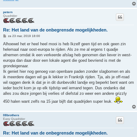
petern
Quadrider
Re: Het land van de onbegrensde mogelijkheden.
B
za 23 mar, 2019 18:00
e
r
Alhoewel het er heel heel mooi is heb Ikzelf geen tijd en ook geen zin
i
helemaal naar oost-europa te rijden. Als ze me al ergens t quadje
c
h
afnemen omdat ik een verkeerde afslag heb genomen dan liever in west-
t
europa dan daar door een lokale agent die goed bevriend is met de
grondeigenaar.
Ik geniet hier nog genoeg van openbare paden zonder slagbomen en als
ik meerdere dagen wil ga ik lekker in Frankrijk rijden. Tja, als je off-road
wil raggen denk ik dat je in dit dunbevolkt landje erg beperkt bent want om
ieder bocht kom je op elk tijdstip wel iemand tegen. Dus ondanks dat
alles zou deze jongen bij verlies of diefstal zo weer een andere grizzly
450 halen want zelfs na 15 jaar bijft dat quadrijden super leuk.
08brothers
Easy Quadrider
Re: Het land van de onbegrensde mogelijkheden.