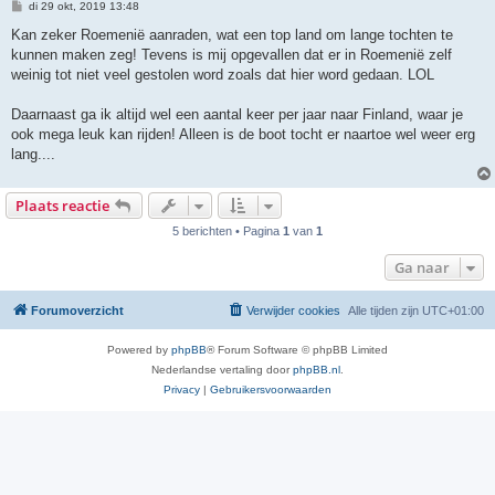
B
di 29 okt, 2019 13:48
e
r
Kan zeker Roemenië aanraden, wat een top land om lange tochten te
i
kunnen maken zeg! Tevens is mij opgevallen dat er in Roemenië zelf
c
h
weinig tot niet veel gestolen word zoals dat hier word gedaan. LOL
t
Daarnaast ga ik altijd wel een aantal keer per jaar naar Finland, waar je
ook mega leuk kan rijden! Alleen is de boot tocht er naartoe wel weer erg
lang....
Plaats reactie
5 berichten • Pagina
1
van
1
Ga naar
Forumoverzicht
Verwijder cookies
Alle tijden zijn
UTC+01:00
Powered by
phpBB
® Forum Software © phpBB Limited
Nederlandse vertaling door
phpBB.nl
.
Privacy
|
Gebruikersvoorwaarden