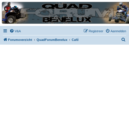
| QFB |
Hét quadforum van de Benelux
V&A
Registreer
Aanmelden
Z
Forumoverzicht
QuadForumBenelux
Café
o
e
k