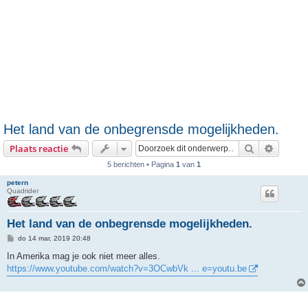
Het land van de onbegrensde mogelijkheden.
Zoek
Uitgebr
Plaats reactie
5 berichten • Pagina
1
van
1
petern
Quadrider
Het land van de onbegrensde mogelijkheden.
B
do 14 mar, 2019 20:48
e
r
In Amerika mag je ook niet meer alles.
i
https://www.youtube.com/watch?v=3OCwbVk ... e=youtu.be
c
h
t