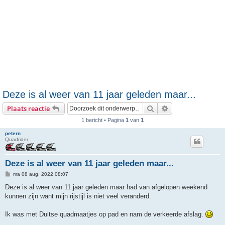
Deze is al weer van 11 jaar geleden maar...
Zoek
Uitgebreid zoeken
Plaats reactie
1 bericht • Pagina
1
van
1
petern
Quadrider
Deze is al weer van 11 jaar geleden maar...
B
ma 08 aug, 2022 08:07
e
r
Deze is al weer van 11 jaar geleden maar had van afgelopen weekend
i
kunnen zijn want mijn rijstijl is niet veel veranderd.
c
h
t
Ik was met Duitse quadmaatjes op pad en nam de verkeerde afslag.