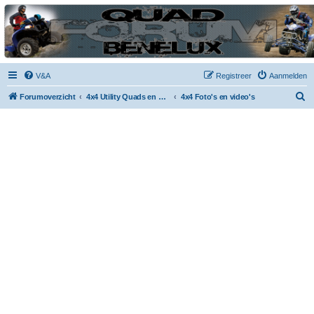
| QFB |
Hét quadforum van de Benelux
V&A
Registreer
Aanmelden
Z
Forumoverzicht
4x4 Utility Quads en Side by Side
4x4 Foto's en video's
o
e
k