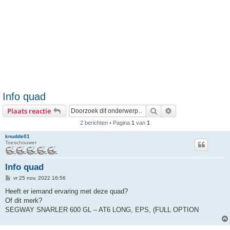
Info quad
Zoek
Uitgebreid zoeken
Plaats reactie
2 berichten • Pagina
1
van
1
knudde01
Toeschouwer
Info quad
B
vr 25 nov, 2022 16:56
e
r
Heeft er iemand ervaring met deze quad?
i
Of dit merk?
c
h
SEGWAY SNARLER 600 GL – AT6 LONG, EPS, (FULL OPTION
t