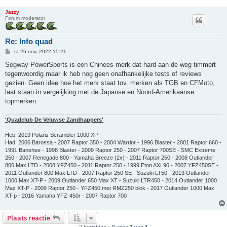
Jazzy
Forum moderator
Re: Info quad
B
za 26 nov, 2022 15:21
e
r
Segway PowerSports is een Chinees merk dat hard aan de weg timmert
i
tegenwoordig maar ik heb nog geen onafhankelijke tests of reviews
c
h
gezien. Geen idee hoe het merk staat tov. merken als TGB en CFMoto,
t
laat staan in vergelijking met de Japanse en Noord-Amerikaanse
topmerken.
'Quadclub De Veluwse Zandhappers'
Heb: 2019 Polaris Scrambler 1000 XP
Had: 2006 Barossa - 2007 Raptor 350 - 2004 Warrior - 1996 Blaster - 2001 Raptor 660 -
1991 Banshee - 1998 Blaster - 2009 Raptor 250 - 2007 Raptor 700SE - SMC Extreme
250 - 2007 Renegade 800 - Yamaha Breeze (2x) - 2011 Raptor 250 - 2008 Outlander
800 Max LTD - 2008 YFZ450 - 2011 Raptor 250 - 1999 Eton AXL90 - 2007 YFZ450SE -
2011 Outlander 800 Max LTD - 2007 Raptor 250 SE - Suzuki LT50 - 2013 Outlander
1000 Max XT-P - 2009 Outlander 650 Max XT - Suzuki LTR450 - 2014 Outlander 1000
Max XT-P - 2009 Raptor 250 - YFZ450 met RMZ250 blok - 2017 Outlander 1000 Max
XT-p - 2016 Yamaha YFZ-450r - 2007 Raptor 700
Plaats reactie