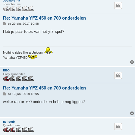
JosMorsink
Toeschouwer
Re: Yamaha YFZ 450 en 700 onderdelen
B
zo 29 okt, 2017 19:48
e
r
Heb je paar fotos van het yfz spul?
i
c
h
t
Nothing rides like a Unicorn
Yamaha YZF450
BBO
Easy Quadrider
Re: Yamaha YFZ 450 en 700 onderdelen
B
za 13 jan, 2018 18:55
e
r
welke raptor 700 onderdelen heb je nog liggen?
i
c
h
t
nelistgb
Quadrunner