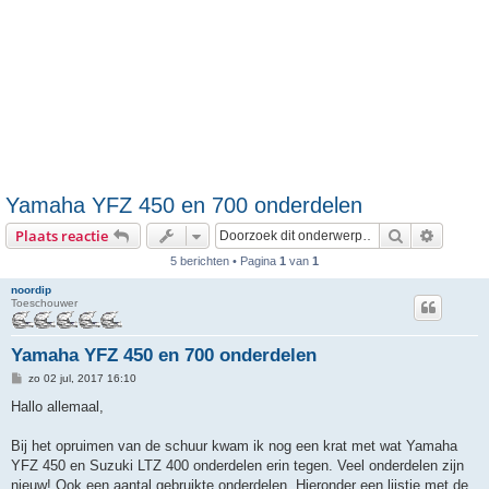
Yamaha YFZ 450 en 700 onderdelen
Zoek
Uitgebr
Plaats reactie
5 berichten • Pagina
1
van
1
noordip
Toeschouwer
Yamaha YFZ 450 en 700 onderdelen
B
zo 02 jul, 2017 16:10
e
r
Hallo allemaal,
i
c
h
Bij het opruimen van de schuur kwam ik nog een krat met wat Yamaha
t
YFZ 450 en Suzuki LTZ 400 onderdelen erin tegen. Veel onderdelen zijn
nieuw! Ook een aantal gebruikte onderdelen. Hieronder een lijstje met de