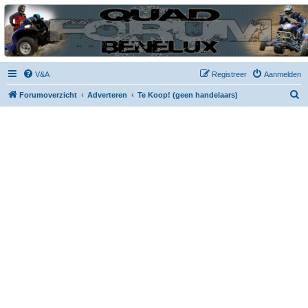
| QFB |
Hét quadforum van de Benelux
V&A
Registreer
Aanmelden
Z
Forumoverzicht
Adverteren
Te Koop! (geen handelaars)
o
e
k