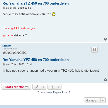
Re: Yamaha YFZ 450 en 700 onderdelen
B
zo 14 jan, 2018 12:51
e
r
heb je mss schakelpookje van ltz?
i
c
h
t
zonder geluk komde nerges
tgb target
dakar nr. 7
Nick4U
Toeschouwer
Re: Yamaha YFZ 450 en 700 onderdelen
B
ma 26 jun, 2023 18:44
e
r
Ik heb nog spoor stangen nodig voor mijn YFZ 450, heb je die liggen?
i
c
h
t
Plaats reactie
5 berichten • Pagina
1
van
1
Ga naar