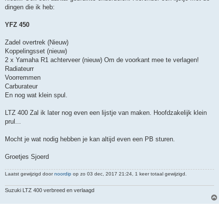
dingen die ik heb:
YFZ 450
Zadel overtrek (Nieuw)
Koppelingsset (nieuw)
2 x Yamaha R1 achterveer (nieuw) Om de voorkant mee te verlagen!
Radiateurr
Voorremmen
Carburateur
En nog wat klein spul.
LTZ 400 Zal ik later nog even een lijstje van maken. Hoofdzakelijk klein
prul...
Mocht je wat nodig hebben je kan altijd even een PB sturen.
Groetjes Sjoerd
Laatst gewijzigd door
noordip
op zo 03 dec, 2017 21:24, 1 keer totaal gewijzigd.
Suzuki LTZ 400 verbreed en verlaagd