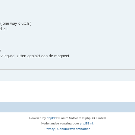
 ( one way clutch )
l zit
)
vliegwiel zitten geplakt aan de magneet
Powered by
phpBB
® Forum Software © phpBB Limited
Nederlandse vertaling door
phpBB.nl
.
Privacy
|
Gebruikersvoorwaarden