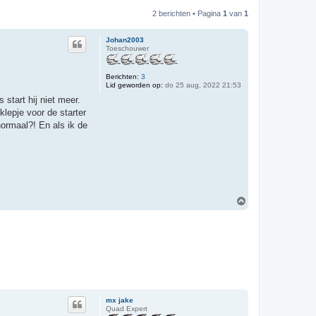
2 berichten • Pagina
1
van
1
Johan2003
Toeschouwer
Berichten:
3
Lid geworden op:
do 25 aug, 2022 21:53
 start hij niet meer.
lepje voor de starter
 normaal?! En als ik de
O
m
h
o
o
g
mx jake
Quad Expert