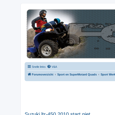
| QFB |
Hét quadforum van de Benelux
Snelle links
V&A
Forumoverzicht
Sport en SuperMotard Quads
Sport Wer
Suzuki ltr-450 2010 start niet