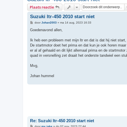
Plaats reactie
Suzuki ltr-450 2010 start niet
B
door
Johan2003
»
ma 14 aug, 2023 16:33
e
r
Goedenavond allen,
i
c
h
Ik heb een probleem met mijn ltr en dat is dat hij niet star
t
De startmotor doet het prima en dat kun je ook horen maar 
er al af gehaald en dit lijkt allemaal prima en de startmoto
quad in versnelling zet draait het onderste tandwiel een st
Mvg,
Johan hummel
Re: Suzuki ltr-450 2010 start niet
B
door
mx jake
»
do 02 nov, 2023 22:44