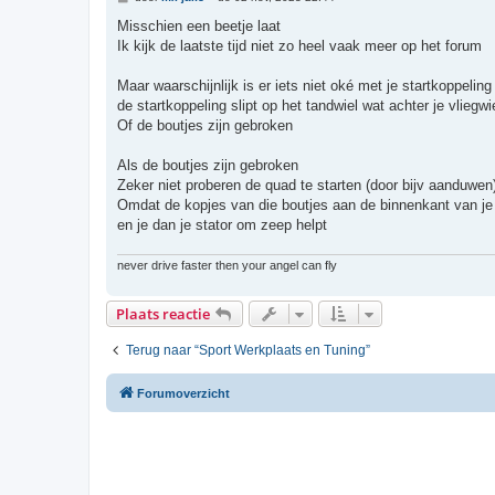
e
r
Misschien een beetje laat
i
Ik kijk de laatste tijd niet zo heel vaak meer op het forum
c
h
t
Maar waarschijnlijk is er iets niet oké met je startkoppeling
de startkoppeling slipt op het tandwiel wat achter je vliegwie
Of de boutjes zijn gebroken
Als de boutjes zijn gebroken
Zeker niet proberen de quad te starten (door bijv aanduwen
Omdat de kopjes van die boutjes aan de binnenkant van je 
en je dan je stator om zeep helpt
never drive faster then your angel can fly
Plaats reactie
Terug naar “Sport Werkplaats en Tuning”
Forumoverzicht