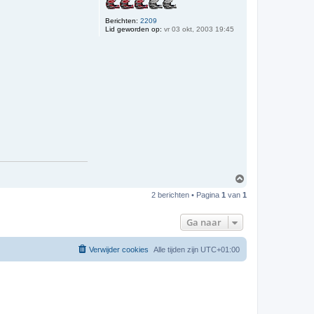
Berichten:
2209
Lid geworden op:
vr 03 okt, 2003 19:45
O
m
2 berichten • Pagina
1
van
1
h
o
o
Ga naar
g
Verwijder cookies
Alle tijden zijn
UTC+01:00