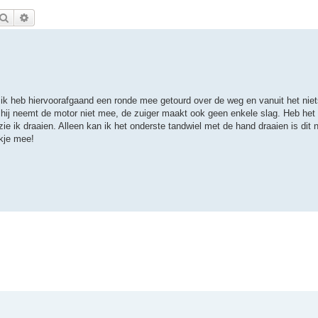
Zoek
Uitgebreid zoeken
t, ik heb hiervoorafgaand een ronde mee getourd over de weg en vanuit het niets
hij neemt de motor niet mee, de zuiger maakt ook geen enkele slag. Heb het k
r zie ik draaien. Alleen kan ik het onderste tandwiel met de hand draaien is dit
ukje mee!